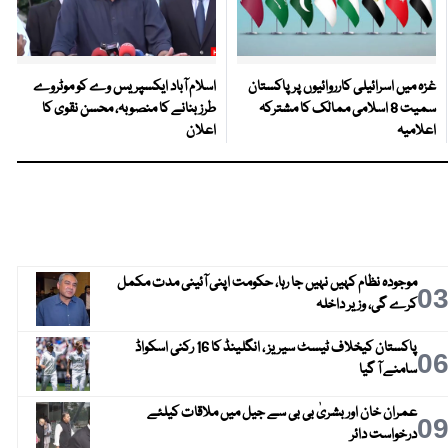
غزہ میں اسرائیلی کارروائیوں پر پاکستان
اسلام آباد ایکسپریس وے کو موٹروے
سمیت 8 اسلامی ممالک کا مشترکہ
طرز بنانے کا منصوبہ، محسن نقوی کا
اعلامیہ
اعلان
موجودہ نظام کہیں نہیں جا رہا، حکومت اپنی آئینی مدت مکمل
0
کرے گی، وزیر داخلہ
پاکستان کیخلاف ٹیسٹ سیریز ، انگلینڈ کا 16 رکنی اسکواڈ
0
سامنے آ گیا
عمران خان اور بشریٰ بی بی سے جیل میں ملاقات کیلئے
0
درخواست دائر