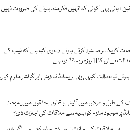
قین دہانی بھی کرائی کہ انھیں فکرمند ہونے کی ضرورت نہیں
مات کو یکسر مسترد کرتے ہوئے دعوی کیا ہے کہ نیب کے
زہ ریمانڈ دیا ہے ۔
 تو عدالت کبھی بھی ریمانڈ نہ دیتی اور گرفتار ملزم کو رہا
کے طول و عرض میں آئینی و قانونی حلقوں میں یہ بحث
نڈ پر موجود ملزم کو اہلیہ سے ملاقات کی اجازت دی؟
ی سے بھی ملاقات کی اجازت نہیں دی جاسکتی ہے اگر اشد