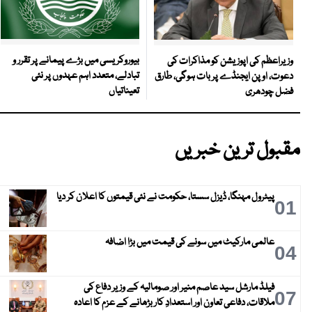
بیوروکریسی میں بڑے پیمانے پر تقرر و
وزیراعظم کی اپوزیشن کو مذاکرات کی
تبادلے، متعدد اہم عہدوں پر نئی
دعوت، اوپن ایجنڈے پر بات ہوگی، طارق
تعیناتیاں
فضل چودھری
مقبول ترین خبریں
پیٹرول مہنگا، ڈیزل سستا، حکومت نے نئی قیمتوں کا اعلان کر دیا
01
عالمی مارکیٹ میں سونے کی قیمت میں بڑا اضافہ
04
فیلڈ مارشل سید عاصم منیر اور صومالیہ کے وزیر دفاع کی
07
ملاقات، دفاعی تعاون اور استعدادِ کار بڑھانے کے عزم کا اعادہ