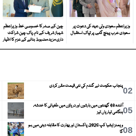
وزیراعظم سعودی ولی عہد کی دعوت پر
چین کے صدر کا خصوصی خط وزیراعظم
سعودی عرب پہنچ گئے، پر تپاک استقبال
شہباز شریف کے نام، پاک چین شراکت
داری مزید مضبوط بنانے کے عزم کا اظہار
پنجاب حکومت نے گندم کی نئی قیمت مقرر کردی
3
02
آئندہ 48 گھنٹوں میں بارشوں اور دریاؤں میں طغیانی کا خدشہ،
6
05
ہنگامی تیاریاں تیز
ویمنز ایشیا کپ 2026، پاکستان اور بھارت کا مقابلہ دبئی میں ہو
9
08
گا