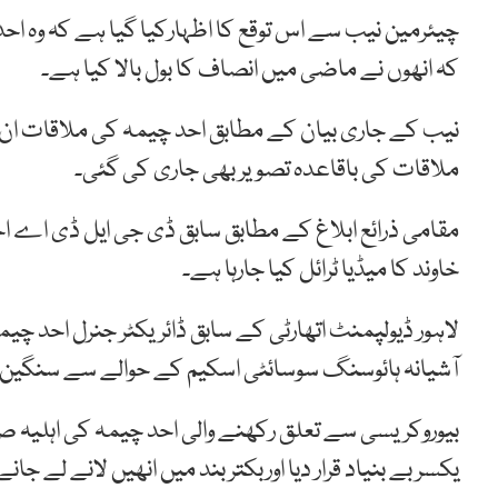
چیئرمین نیب سے اس توقع کا اظہارکیا گیا ہے کہ وہ
کہ انھوں نے ماضی میں انصاف کا بول بالا کیا ہے۔
نیب کے جاری بیان کے مطابق احد چیمہ کی ملاقات ان کی
ملاقات کی باقاعدہ تصویر بھی جاری کی گئی۔
مقامی ذرائع ابلاغ کے مطابق سابق ڈی جی ایل ڈی اے احد
خاوند کا میڈیا ٹرائل کیا جارہا ہے۔
آشیانہ ہائوسنگ سوسائٹی اسکیم کے حوالے سے سنگین 
بیوروکریسی سے تعلق رکھنے والی احد چیمہ کی اہلیہ صائم
یکسر بے بنیاد قرار دیا اوربکتر بند میں انھیں لانے لے جا