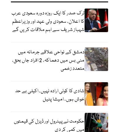
ترک صدر کا ایک روزہ دورہ سعودی عرب
کا اعلان، سعودی ولی عہد اور وزیراعظم
شہباز شریف سے اہم ملاقات کریں گے
دمشق کے نواحی علاقے جرمانہ میں
منی بس میں دھماکہ، 2 افراد جاں بحق،
متعدد زخمی
شادی کا کوئی ارادہ نہیں، اکیلی بے حد
خوش ہوں، امیشا پٹیل
حکومت نے پیٹرول اور ڈیزل کی قیمتوں
میں کمی کر دی