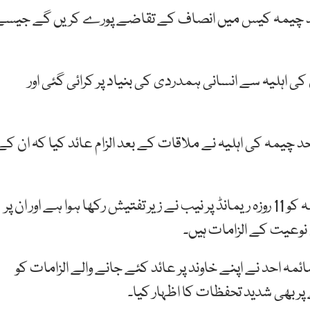
 احد چیمہ کیس میں انصاف کے تقاضے پورے کریں گے جیس
 اہلیہ سے انسانی ہمدردی کی بنیاد پر کرائی گئی اور
 چیمہ کی اہلیہ نے ملاقات کے بعد الزام عائد کیا کہ ان کے
لاہور ڈیولپمنٹ اتھارٹی کے سابق ڈائریکٹر جنرل احد چیمہ کو 11 روزہ ریمانڈ پر نیب نے زیر تفتیش رکھا ہوا ہے اور ان پر
نوعیت کے الزامات ہیں۔
ہ احد نے اپنے خاوند پر عائد کئے جانے والے الزامات کو
نے پر بھی شدید تحفظات کا اظہار کیا۔