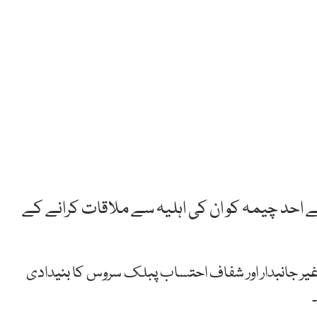
 احد چیمہ کو ان کی اہلیہ سے ملاقات کرانے کے
یر جانبدار اور شفاف احتساب پبلک سروس کا بنیدادی