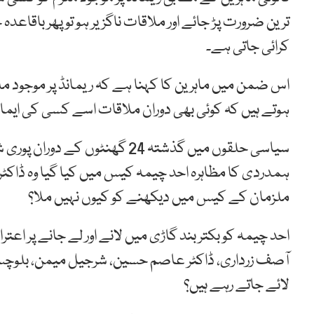
ترین ضرورت پڑ جائے اور ملاقات ناگزیر ہو تو پھر باق
کرائی جاتی ہے۔
اس ضمن میں ماہرین کا کہنا ہے کہ ریمانڈ پر موجود مل
ہوتے ہیں کہ کوئی بھی دوران ملاقات اسے کسی کی ایم
سیاسی حلقوں میں گذشتہ 24 گھنٹ
ہمدردی کا مظاہرہ احد چیمہ کیس میں کیا گیا وہ ڈا
ملزمان کے کیس میں دیکھنے کو کیوں نہیں ملا؟
احد چیمہ کو بکتر بند گاڑی میں لانے اور لے جانے پر اع
آصف زرداری، ڈاکٹر عاصم حسین، شرجیل میمن، بلوچس
لائے جاتے رہے ہیں؟