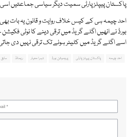
پاکستان پیپلز پارٹی سمیت دیگر سیاسی جماعتیں اسی ضمن 
احد چیمہ ہی کے کیس خلاف روایت و قانون یہ بات بھی س
بورڈ نے انھیں اگلے گریڈ میں ترقی دینے کا نوٹی فکیشن
اسے اگلے گریڈ میں کلیئر ہونے تک ترقی نہیں دی جاتی
احد چیمہ
پاکستان پیپلز پارٹی
پروموشن بورڈ
دہرا معیار
ریمانڈ
سابق 