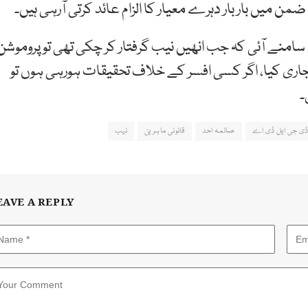
میں بار بار دہرے معیار کا الزام عائد کرتی آرہی ہیں۔
امنے آئی کہ جب انھیں نیب گرفتار کر چکی تھی تو پروموشن
 جاری کیا، اگر کسی افسر کے خلاف تحقیقات ہورہی ہوں تو
۔
ڈی جی ایل ڈی اے
صائمہ احد
قانونی ماہرین
نیب
EAVE A REPLY