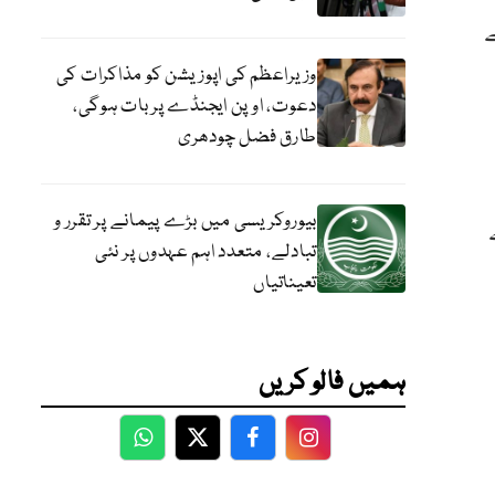
ے
وزیراعظم کی اپوزیشن کو مذاکرات کی
دعوت، اوپن ایجنڈے پر بات ہوگی،
طارق فضل چودھری
بیوروکریسی میں بڑے پیمانے پر تقرر و
تبادلے، متعدد اہم عہدوں پر نئی
تعیناتیاں
ہمیں فالو کریں
WhatsApp
Twitter
Facebook
Facebook