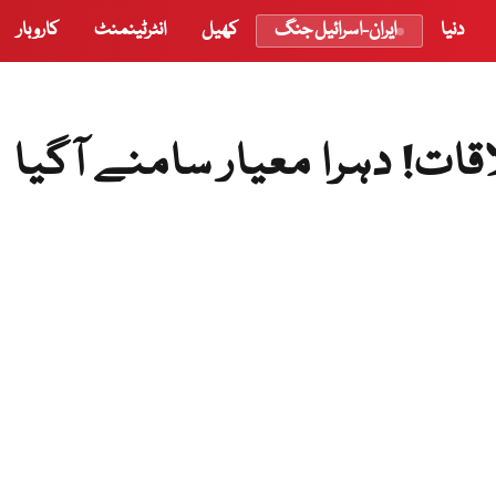
دنیا
ایران-اسرائیل جنگ
کھیل
انٹرٹینمنٹ
کاروبار
ات! دہرا معیار سامنے آگیا