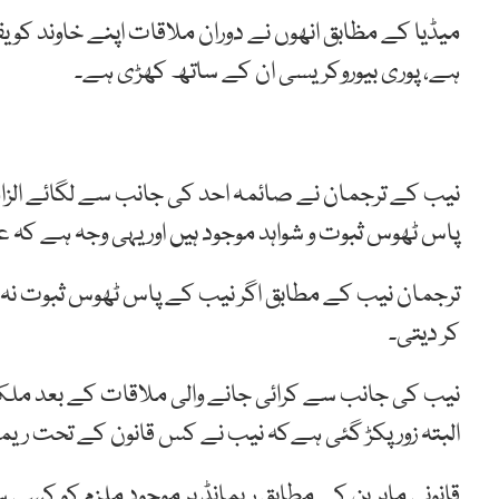
میڈیا کے مظابق انھوں نے دوران ملاقات اپنے خاوند کو ی
ہے، پوری بیوروکریسی ان کے ساتھ کھڑی ہے۔
نیب کے ترجمان نے صائمہ احد کی جانب سے لگائے الزا
پاس ٹھوس ثبوت و شواہد موجود ہیں اور یہی وجہ ہے کہ عدالت نے ان کا 11 رو
ترجمان نیب کے مطابق اگر نیب کے پاس ٹھوس ثبوت نہ ہوتے
کر دیتی۔
نیب کی جانب سے کرائی جانے والی ملاقات کے بعد ملک 
البتہ زور پکڑ گئی ہےکہ نیب نے کس قانون کے تحت ریما
قانونی ماہرین کے مطابق ریمانڈ پر موجود ملزم کو کس