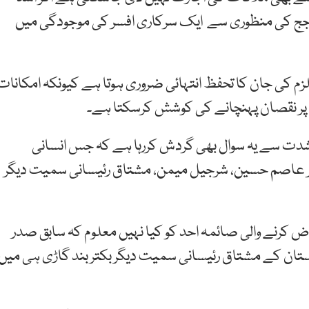
اعدہ جج کی منظوری سے ایک سرکاری افسر کی موجودگی میں
زم کی جان کا تحفظ انتہائی ضروری ہوتا ہے کیونکہ امکانات
ا پر نقصان پہنچانے کی کوشش کرسکتا ہے۔
وں کے دوران پوری شدت سے یہ سوال بھی گردش کررہا ہے کہ جس انسانی
کٹر عاصم حسین، شرجیل میمن، مشتاق رئیسانی سمیت دیگر
تراض کرنے والی صائمہ احد کو کیا نہیں معلوم کہ سابق صدر
تان کے مشتاق رئیسانی سمیت دیگر بکتر بند گاڑی ہی میں