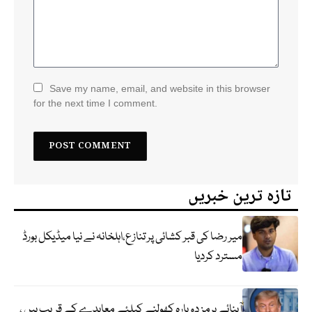
Save my name, email, and website in this browser
for the next time I comment.
تازہ ترین خبریں
میر رضا کی قبر کشائی پر تنازع،اہلخانہ نے نیا میڈیکل بورڈ
مسترد کردیا
آبنائے ہرمز دوبارہ کھولنے کیلئے معاہدے کے قریب ہیں ،