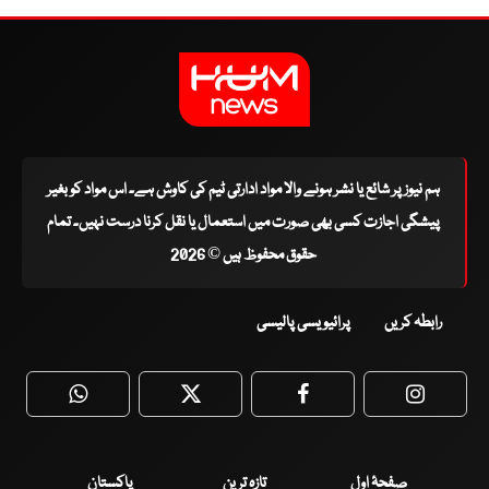
ہم نیوز پر شائع یا نشر ہونے والا مواد ادارتی ٹیم کی کاوش ہے۔ اس مواد کو بغیر
پیشگی اجازت کسی بھی صورت میں استعمال یا نقل کرنا درست نہیں۔ تمام
حقوق محفوظ ہیں © 2026
رابطہ کریں
پرائیویسی پالیسی
WhatsApp
Twitter
Facebook
Faceboo
صفحۂ اول
تازہ ترین
پاکستان