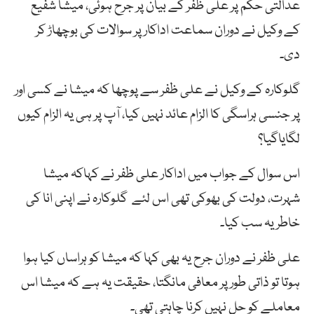
عدالتی حکم پر علی ظفر کے بیان پر جرح ہوئی، میشا شفیع
کے وکیل نے دوران سماعت اداکار پر سوالات کی بوچھاڑ کر
دی۔
گلوکارہ کے وکیل نے علی ظفر سے پوچھا کہ میشا نے کسی اور
پر جنسی ہراسگی کا الزام عائد نہیں کیا، آپ پر ہی یہ الزام کیوں
لگایاگیا؟
اس سوال کے جواب میں اداکار علی ظفر نے کہاکہ میشا
شہرت، دولت کی بھوکی تھی اس لئے گلوکارہ نے اپنی انا کی
خاطر یہ سب کیا۔
علی ظفر نے دوران جرح یہ بھی کہا کہ میشا کو ہراساں کیا ہوا
ہوتا تو ذاتی طور پر معافی مانگتا، حقیقت یہ ہے کہ میشا اس
معاملے کو حل نہیں کرنا چاہتی تھی۔