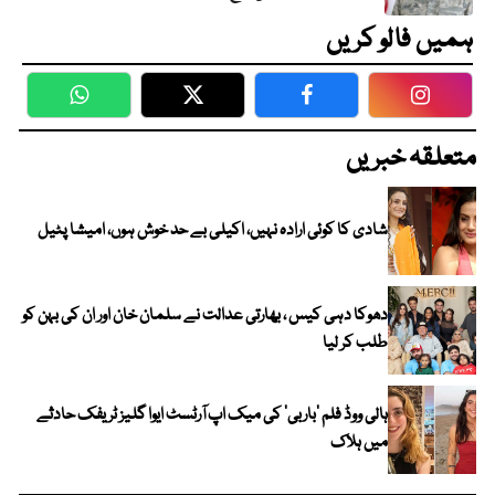
ہمیں فالو کریں
WhatsApp
Twitter
Facebook
Faceboo
متعلقہ خبریں
شادی کا کوئی ارادہ نہیں، اکیلی بے حد خوش ہوں، امیشا پٹیل
دھوکا دہی کیس ، بھارتی عدالت نے سلمان خان اور ان کی بہن کو
طلب کر لیا
ہالی ووڈ فلم ’باربی‘ کی میک اپ آرٹسٹ ایوا گلیز ٹریفک حادثے
میں ہلاک