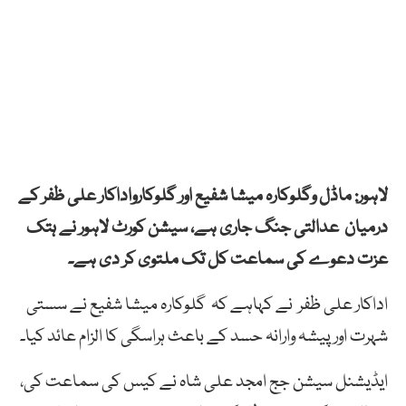
لاہور: ماڈل وگلوکارہ میشا شفیع اور گلوکارواداکار علی ظفر کے
درمیان عدالتی جنگ جاری ہے، سیشن کورٹ لاہور نے ہتک
عزت دعوے کی سماعت کل تک ملتوی کر دی ہے۔
اداکار علی ظفر نے کہاہے کہ گلوکارہ میشا شفیع نے سستی
شہرت اور پیشہ وارانہ حسد کے باعث ہراسگی کا الزام عائد کیا۔
ایڈیشنل سیشن جج امجد علی شاہ نے کیس کی سماعت کی،