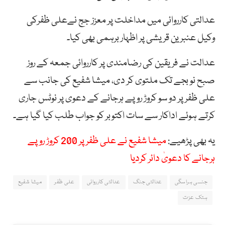
عدالتی کارروائی میں مداخلت پر معزز جج نےعلی ظفرکی
وکیل عنبرین قریشی پر اظہار برہمی بھی کیا۔
عدالت نے فریقین کی رضامندی پر کارروائی جمعہ کے روز
صبح نو بجے تک ملتوی کر دی، میشا شفیع کی جانب سے
علی ظفر پر دو سو کروڑ روپے ہرجانے کے دعوی پر نوٹس جاری
کرتے ہوئے اداکار سے سات اکتوبر کو جواب طلب کیا گیا ہے۔
یہ بھی پڑھیے:
میشا شفیع نے علی ظفر پر 200 کروڑ روپے
ہرجانے کا دعویٰ دائر کردیا
جنسی ہراسگی
عدالتی جنگ
عدالتی کارروائی
علی ظفر
میشا شفیع
ہتک عزت