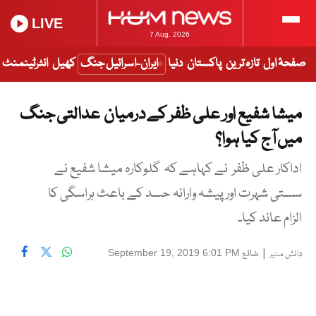
LIVE
7 Aug, 2026
صفحۂ اول
تازہ ترین
پاکستان
دنیا
ایران-اسرائیل جنگ
کھیل
انٹرٹینمنٹ
میشا شفیع اور علی ظفر کے درمیان عدالتی جنگ
میں آج کیا ہوا؟
اداکار علی ظفر نے کہاہے کہ گلوکارہ میشا شفیع نے
سستی شہرت اور پیشہ وارانہ حسد کے باعث ہراسگی کا
الزام عائد کیا۔
|
شائع
September 19, 2019 6:01 PM
دانش منیر