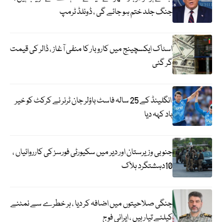
جنگ جلد ختم ہو جائے گی ، ڈونلڈ ٹرمپ
اسٹاک ایکسچینج میں کاروبار کا منفی آغاز ، ڈالر کی قیمت
گر گئی
انگلینڈ کے 25 سالہ فاسٹ باؤلر جان ٹرنر نے کرکٹ کو خیر
باد کہہ دیا
جنوبی وزیرستان اور دیر میں سکیورٹی فورسز کی کارروائیاں ،
10دہشتگرد ہلاک
جنگی صلاحیتوں میں اضافہ کر دیا ، ہر خطرے سے نمٹنے
کیلئے تیار ہیں ، ایرانی فوج