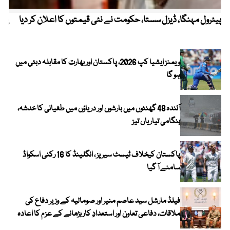
پیٹرول مہنگا، ڈیزل سستا، حکومت نے نئی قیمتوں کا اعلان کر دیا
پنج
ویمنز ایشیا کپ 2026، پاکستان اور بھارت کا مقابلہ دبئی میں
ہو گا
آئندہ 48 گھنٹوں میں بارشوں اور دریاؤں میں طغیانی کا خدشہ،
ہنگامی تیاریاں تیز
پاکستان کیخلاف ٹیسٹ سیریز ، انگلینڈ کا 16 رکنی اسکواڈ
سامنے آ گیا
فیلڈ مارشل سید عاصم منیر اور صومالیہ کے وزیر دفاع کی
ملاقات، دفاعی تعاون اور استعدادِ کار بڑھانے کے عزم کا اعادہ