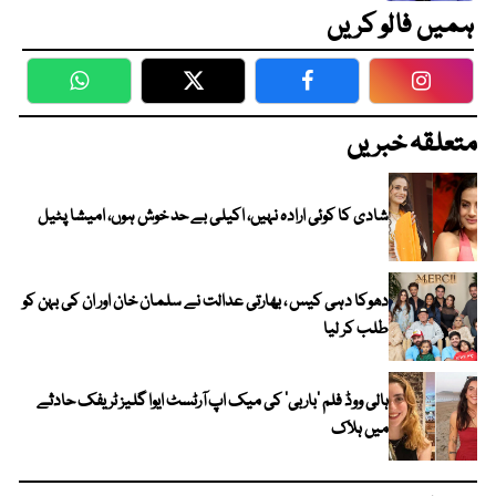
ہمیں فالو کریں
WhatsApp
Twitter
Facebook
Faceboo
متعلقہ خبریں
شادی کا کوئی ارادہ نہیں، اکیلی بے حد خوش ہوں، امیشا پٹیل
دھوکا دہی کیس ، بھارتی عدالت نے سلمان خان اور ان کی بہن کو
طلب کر لیا
ہالی ووڈ فلم ’باربی‘ کی میک اپ آرٹسٹ ایوا گلیز ٹریفک حادثے
میں ہلاک