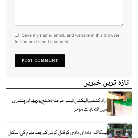
Save my name, email, and website in this browser
for the next time I comment.
تازہ ترین خبریں
آزاد کشمیرالیکشن تیسرا مرحلہ؛ضلع پونچھ اور پلندری
میں انتخابات مؤخر
بینکاک ، دادا اور دادی کو قتل کرنے کے بعد ملزم کی اسکول