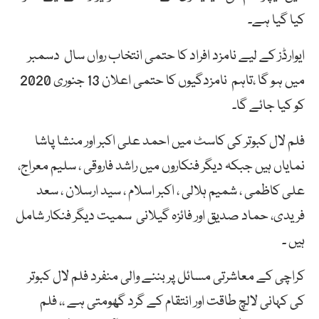
کیا گیا ہے۔
ایوارڈز کے لیے نامزد افراد کا حتمی انتخاب رواں سال دسمبر
میں ہو گا ،تاہم نامزدگیوں کا حتمی اعلان 13 جنوری 2020
کو کیا جائے گا۔
فلم لال کبوتر کی کاسٹ میں احمد علی اکبر اور منشا پاشا
نمایاں ہیں جبکہ دیگر فنکاروں میں راشد فاروقی ، سلیم معراج،
علی کاظمی ، شمیم ہلالی ، اکبر اسلام ، سید ارسلان ، سعد
فریدی، حماد صدیق اور فائزہ گیلانی سمیت دیگر فنکار شامل
ہیں ۔
کراچی کے معاشرتی مسائل پر بننے والی منفرد فلم لال کبوتر
کی کہانی لالچ طاقت اور انتقام کے گرد گھومتی ہے ،، فلم