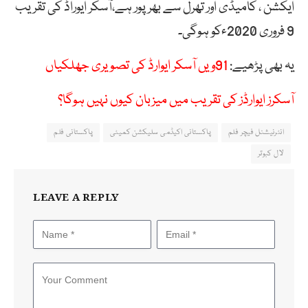
ایکشن ، کامیڈی اور تھرل سے بھر پور ہے،آسکر ایوراڈ کی تقریب
9 فروری 2020ءکو ہوگی۔
یہ بھی پڑھیے:
91ویں آسکر ایوارڈ کی تصویری جھلکیاں
آسکرز ایوارڈز کی تقریب میں میزبان کیوں نہیں ہوگا؟
انٹرنیشنل فیچر فلم
پاکستانی اکیڈمی سلیکشن کمیٹی
پاکستانی فلم
لال کبوتر
LEAVE A REPLY