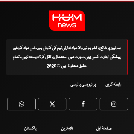
ہم نیوز پر شائع یا نشر ہونے والا مواد ادارتی ٹیم کی کاوش ہے۔ اس مواد کو بغیر
پیشگی اجازت کسی بھی صورت میں استعمال یا نقل کرنا درست نہیں۔ تمام
حقوق محفوظ ہیں © 2026
رابطہ کریں
پرائیویسی پالیسی
WhatsApp
Twitter
Facebook
Faceboo
صفحۂ اول
تازہ ترین
پاکستان