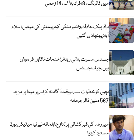
میں فائرنگ ، 8 افراد ہلاک ، 14 زخمی
براڈ پیک حادثہ،5غیرملکی کوہ پیماؤں کی میتیں اسلام
آبادپہنچادی گئیں
جسٹس مسرت ہلالی ریٹائر؛خدمات ناقابل فراموش
ہیں،چیف جسٹس
بچوں کو خطرات سے بروقت آگاہ نہ کرنے پر میٹا پر مزید
567 ملین ڈالر جرمانہ
میر رضا کی قبر کشائی پر تنازع،اہلخانہ نے نیا میڈیکل بورڈ
مسترد کردیا