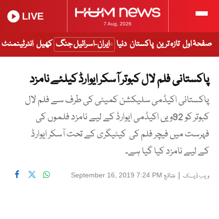
LIVE
7 Aug, 2026
صفحۂ اول
تازہ ترین
پاکستان
دنیا
ایران-اسرائیل جنگ
کھیل
انٹرٹینمنٹ
پاکستانی فلم لال کبوتر آسکر ایوارڈ کیلئے نامزد
پاکستانی اکیڈمی سلیکشن کمیٹی کی طرف سے فلم لال
کبوتر کو 92ویں اکیڈمی ایوارڈ کے لیے نامزد فلموں کی
فہرست میں فیچر فلم کی کیٹیگری کے تحت آسکر ایوارڈ
کے لیے نامزد کیا گیا ہے۔
|
شائع
September 16, 2019 7:24 PM
ویب ڈیسک