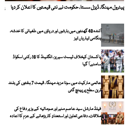
پیٹرول مہنگا، ڈیزل سستا، حکومت نے نئی قیمتوں کا اعلان کر دیا
پنج
آئندہ 48 گھنٹوں میں بارشوں اور دریاؤں میں طغیانی کا خدشہ،
ہنگامی تیاریاں تیز
پاکستان کیخلاف ٹیسٹ سیریز ، انگلینڈ کا 16 رکنی اسکواڈ
سامنے آ گیا
عالمی مارکیٹ میں سونا مزید مہنگا ، قیمت 7 ہفتوں کی بلند
ترین سطح پر پہنچ گئی
فیلڈ مارشل سید عاصم منیر اور صومالیہ کے وزیر دفاع کی
ملاقات، دفاعی تعاون اور استعدادِ کار بڑھانے کے عزم کا اعادہ