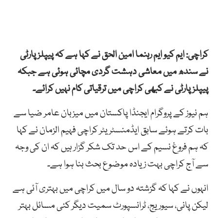
کراچی: ایم کیو ایم رہنما امین الحق نے کہا ہے کہ پیپلز پارٹی
نے سندھ میں معاشی دہشت گردی مچائی ہوئی ہے جبکہ
پیپلز پارٹی نے کبھی کراچی میں ترقیاتی کام نہیں کرائے۔
ہم نیوز کے پروگرام ایجنڈا پاکستان میں میزبان عامر ضیا سے
بات کرتے ہوئے سابق ایڈمنسٹریٹر کراچی فہیم الزمان نے کہا
کہ ہم فروغ نسیم کے اس حد تک شکر گزار ہیں کہ ان کی وجہ
سے آج کراچی بہت زیادہ موضوع بحث بنا ہوا ہے۔
انہوں نے کہا کہ گزشتہ دو سال میں کراچی میں بہتری آئی ہے
لیکن پانی، سیوریج، ٹرانسپورٹ سمیت دیگر کئی مسائل بہتر