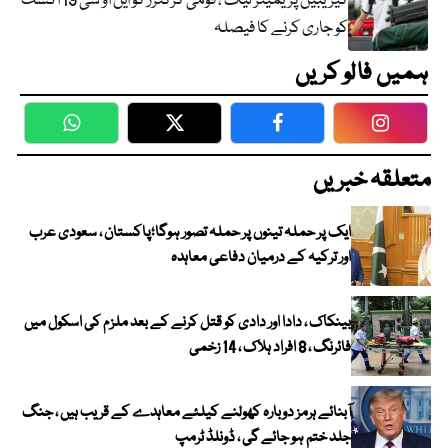
کیریبین پریمیئر لیگ ، قومی کرکٹرز کو این او سی 19 اگست
کو جاری کرنے کا فیصلہ
ہمیں فالو کریں
WhatsApp
Twitter
Facebook
Faceboo
متعلقہ خبریں
ایک پر حملہ تینوں پر حملہ تصور ہوگا؛پاکستان ، سعودی عرب
اور ترکیہ کے درمیان دفاعی معاہدہ
بینکاک ، دادا اور دادی کو قتل کرنے کے بعد ملزم کی اسکول میں
فائرنگ ، 8 افراد ہلاک ، 14 زخمی
آبنائے ہرمز دوبارہ کھولنے کیلئے معاہدے کے قریب ہیں ، جنگ
جلد ختم ہو جائے گی ، ڈونلڈ ٹرمپ