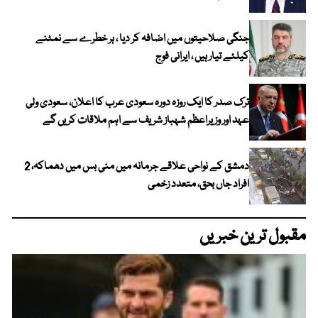
جنگی صلاحیتوں میں اضافہ کر دیا ، ہر خطرے سے نمٹنے
کیلئے تیار ہیں ، ایرانی فوج
ترک صدر کا ایک روزہ دورہ سعودی عرب کا اعلان، سعودی ولی
عہد اور وزیراعظم شہباز شریف سے اہم ملاقات کریں گے
دمشق کے نواحی علاقے جرمانہ میں منی بس میں دھماکہ، 2
افراد جاں بحق، متعدد زخمی
مقبول ترین خبریں