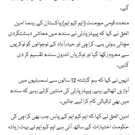
گے۔
متحدہ قومی موومنٹ (ایم کیو ایم) پاکستان کے رہنما امین
الحق نے کہا کہ پیپلز پارٹی نے سندھ میں معاشی دہشتگردی
مچائی ہوئی ہے۔ کراچی اور حیدرآباد کے نوجوانوں کو نوکریوں
سے محروم رکھا گیا اور نوکریاں اندرون سندھ تقسیم کر دی
گئیں۔
انہوں نے کہا کہ ہم گزشتہ 12 سالوں سے اسمبلیوں میں
آوازیں اٹھاتے رہے، پیپلز پارٹی کی منتیں کرتے رہے کہ سندھ
میں بھی ترقیاتی کام کرا لیے جائیں۔
امین الحق نے کہا کہ ایم کیو ایم کے پاس جب بھی کراچی کی
حکومت اختیارات کے ساتھ آئی ہے ایم کیو ایم نے بہت زیادہ