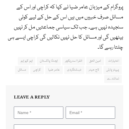
پروگرام کے میزبان عامر ضیا نے کہا کہ کراچی اور اس کے
مسائل صرف خبروں میں ہیں اس کے حل کے لیے کوئی
سنجیدہ نہیں ہے۔ جب تک سیاسی جماعتیں مل کر نہیں
بیٹھیں گی اور مسائل کا حل نہیں نکالیں گی کراچی ایسے ہی
چلتا رہے گا۔
اختیارات
امین الحق
انفرا اسٹریکچر
ایجنڈا پاکستان
ایم کیو ایم
پیپلز پارٹی
تاج حیدر
دہشتگردی
عامر ضیا
کراچی
مسائل
نمائندے
LEAVE A REPLY