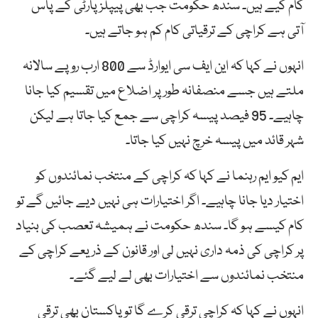
کام کیے ہیں۔ سندھ حکومت جب بھی پیپلز پارٹی کے پاس
آتی ہے کراچی کے ترقیاتی کام کم ہو جاتے ہیں۔
انہوں نے کہا کہ این ایف سی ایوارڈ سے 800 ارب روپے سالانہ
ملتے ہیں جسے منصفانہ طور پر اضلاع میں تقسیم کیا جانا
چاہیے۔ 95 فیصد پیسہ کراچی سے جمع کیا جاتا ہے لیکن
شہر قائد میں پیسہ خرچ نہیں کیا جاتا۔
ایم کیو ایم رہنما نے کہا کہ کراچی کے منتخب نمائندوں کو
اختیار دیا جانا چاہیے۔ اگر اختیارات ہی نہیں دیے جائیں گے تو
کام کیسے ہو گا۔ سندھ حکومت نے ہمیشہ تعصب کی بنیاد
پر کراچی کی ذمہ داری نہیں لی اور قانون کے ذریعے کراچی کے
منتخب نمائندوں سے اختیارات بھی لے لیے گئے۔
انہوں نے کہا کہ کراچی ترقی کرے گا تو پاکستان بھی ترقی