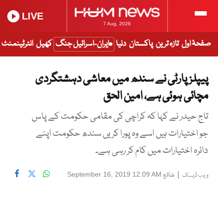
LIVE
7 Aug, 2026
صفحۂ اول
تازہ ترین
پاکستان
دنیا
ایران-اسرائیل جنگ
کھیل
انٹرٹینمنٹ
پیپلز پارٹی نے سندھ میں معاشی دہشتگردی
مچائی ہوئی ہے، امین الحق
تاج حیدر نے کہا کہ کراچی کی مقامی حکومت کے پاس
جو اختیارات ہیں اسے وہ پورا کریں سندھ حکومت اپنے
دائرہ اختیارات میں کام کر رہی ہے۔
|
شائع
September 16, 2019 12:09 AM
ویب ڈیسک