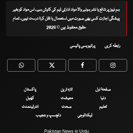
ہم نیوز پر شائع یا نشر ہونے والا مواد ادارتی ٹیم کی کاوش ہے۔ اس مواد کو بغیر
پیشگی اجازت کسی بھی صورت میں استعمال یا نقل کرنا درست نہیں۔ تمام
حقوق محفوظ ہیں © 2026
رابطہ کریں
پرائیویسی پالیسی
WhatsApp
Twitter
Facebook
Faceboo
صفحۂ اول
تازہ ترین
پاکستان
دنیا
معیشت
کھیل
تعلیم
صحت
انٹرٹینمنٹ
ٹیکنالوجی
دلچسپ و عجیب
Pakistan News in Urdu