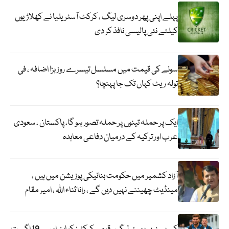
پہلے اپنی پھر دوسری لیگ ، کرکٹ آسٹریلیا نے کھلاڑیوں
کیلئے نئی پالیسی نافذ کر دی
سونے کی قیمت میں مسلسل تیسرے روز بڑا اضافہ ، فی
تولہ ریٹ کہاں تک جا پہنچا؟
ایک پر حملہ تینوں پر حملہ تصور ہو گا، پاکستان ، سعودی
عرب اور ترکیہ کے درمیان دفاعی معاہدہ
آزاد کشمیر میں حکومت بنانیکی پوزیشن میں ہیں ،
مینڈیٹ چھیننے نہیں دیں گے ، رانا ثناء اللہ ، امیر مقام