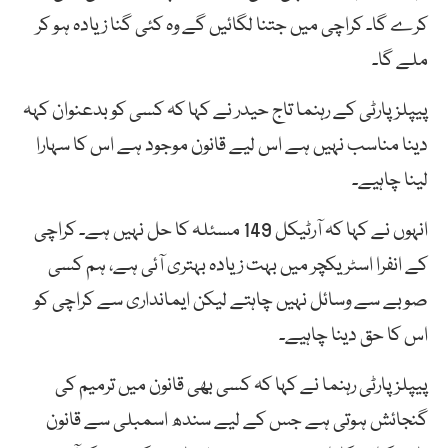
کرے گا۔ کراچی میں جتنا لگائیں گے وہ کئی گنا زیادہ ہو کر
ملے گا۔
پیپلز پارٹی کے رہنما تاج حیدر نے کہا کہ کسی کو بدعنوان کہہ
دینا مناسب نہیں ہے اس لیے قانون موجود ہے اس کا سہارا
لینا چاہیے۔
انہوں نے کہا کہ آرٹیکل 149 مسئلہ کا حل نہیں ہے۔ کراچی
کے انفرا اسٹریکچر میں بہت زیادہ بہتری آئی ہے، ہم کسی
صوبے سے وسائل نہیں چاہتے لیکن ایمانداری سے کراچی کو
اس کا حق دینا چاہیے۔
پیپلز پارٹی رہنما نے کہا کہ کسی بھی قانون میں ترمیم کی
گنجائش ہوتی ہے جس کے لیے سندھ اسمبلی سے قانون