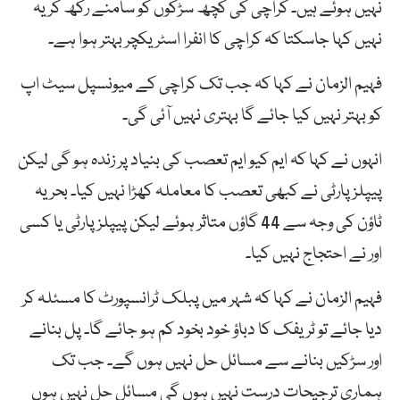
نہیں ہوئے ہیں۔ کراچی کی کچھ سڑکوں کو سامنے رکھ کر یہ
نہیں کہا جاسکتا کہ کراچی کا انفرا اسٹریکچر بہتر ہوا ہے۔
فہیم الزمان نے کہا کہ جب تک کراچی کے میونسپل سیٹ اپ
کو بہتر نہیں کیا جائے گا بہتری نہیں آئی گی۔
انہوں نے کہا کہ ایم کیو ایم تعصب کی بنیاد پر زندہ ہو گی لیکن
پیپلز پارٹی نے کبھی تعصب کا معاملہ کھڑا نہیں کیا۔ بحریہ
ٹاؤن کی وجہ سے 44 گاؤں متاثر ہوئے لیکن پیپلز پارٹی یا کسی
اور نے احتجاج نہیں کیا۔
فہیم الزمان نے کہا کہ شہر میں پبلک ٹرانسپورٹ کا مسئلہ کر
دیا جائے تو ٹریفک کا دباؤ خود بخود کم ہو جائے گا۔ پل بنانے
اور سڑکیں بنانے سے مسائل حل نہیں ہوں گے۔ جب تک
ہماری ترجیحات درست نہیں ہوں گی مسائل حل نہیں ہوں