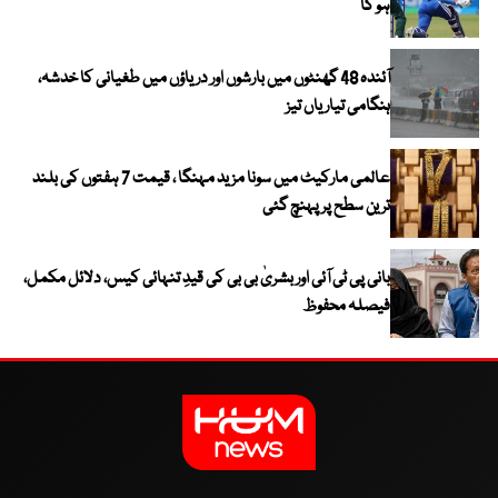
ہو گا
آئندہ 48 گھنٹوں میں بارشوں اور دریاؤں میں طغیانی کا خدشہ،
ہنگامی تیاریاں تیز
عالمی مارکیٹ میں سونا مزید مہنگا ، قیمت 7 ہفتوں کی بلند
ترین سطح پر پہنچ گئی
بانی پی ٹی آئی اور بشریٰ بی بی کی قیدِ تنہائی کیس، دلائل مکمل،
فیصلہ محفوظ