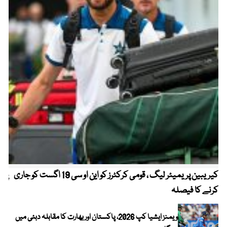
کیریبین پریمیئر لیگ ، قومی کرکٹرز کو این او سی 19 اگست کو جاری
پیٹ
کرنے کا فیصلہ
ویمنز ایشیا کپ 2026، پاکستان اور بھارت کا مقابلہ دبئی میں