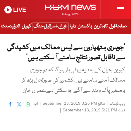
LIVE
9 Aug, 2026
صفحۂ اول
تازہ ترین
پاکستان
دنیا
ایران-اسرائیل جنگ
کھیل
انٹرٹینمنٹ
’جوہری ہتھیاروں سے لیس ممالک میں کشیدگی
سے ناقابل تصور نتائج سامنے آ سکتے ہیں‘
کیوبن بحران کے بعد یہ پہلی بار ہو گا کہ دو جوہری
ممالک آمنے سامنے ہیں ،کشمیر کی صورتحال بڑھ کر
برصغیر پاک و ہند سے آگے جا سکتی ہے،عمران خان
|
شائع
|
اپ
September 13, 2019 3:26 PM
ویب ڈیسک
ڈیٹ
|
September 13, 2019 5:21 PM