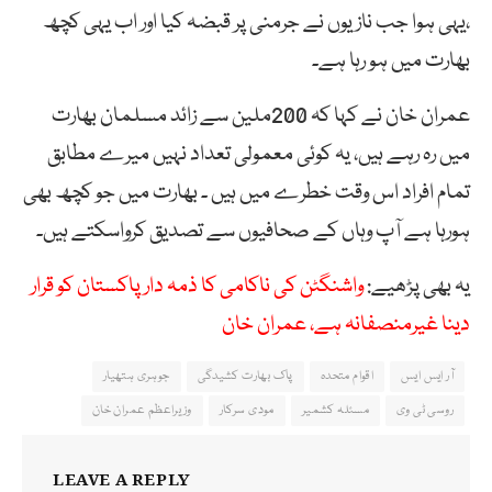
،یہی ہوا جب نازیوں نے جرمنی پر قبضہ کیا اور اب یہی کچھ
بھارت میں ہو رہا ہے۔
عمران خان نے کہا کہ 200ملین سے زائد مسلمان بھارت
میں رہ رہے ہیں، یہ کوئی معمولی تعداد نہیں میرے مطابق
تمام افراد اس وقت خطرے میں ہیں ۔ بھارت میں جو کچھ بھی
ہورہا ہے آپ وہاں کے صحافیوں سے تصدیق کرواسکتے ہیں۔
یہ بھی پڑھیے:
واشنگٹن کی ناکامی کا ذمہ دار پاکستان کو قرار
دینا غیرمنصفانہ ہے، عمران خان
آر ایس ایس
اقوام متحدہ
پاک بھارت کشیدگی
جوہری ہتھیار
روسی ٹی وی
مسئلہ کشمیر
مودی سرکار
وزیراعظم عمران خان
LEAVE A REPLY