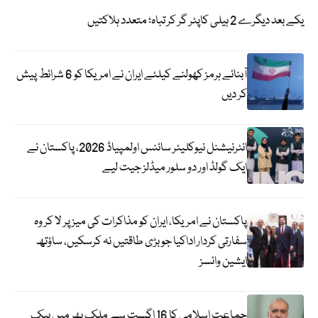
یکے بعد دیگرے 2 ہیلی کاپٹر گر کر تباہ؛ متعدد ہلاکتیں
آبنائے ہرمز کھولنے کیلئے ایران نے امریکا کو 6 شرائط پیش
کر دیں
انٹرنیشنل نیوکلیئر سائنس اولمپیاڈ 2026، پاکستان نے
ایک گولڈ اور دو سلور میڈلز جیت لیے
پاکستان نے امریکا، ایران کو مذاکرات کی میز پر لا کر وہ
سفارتی کردار اداکیا جو بڑی طاقتیں نہ کرسکیں، ساؤتھ
ایشین وائسز
جماعت اسلامی کا 16 اگست سے ملک بھر میں بیک