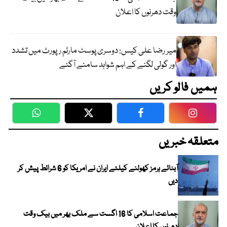
وقت دھرنوں کا اعلان
میر رضا علی کیس: دوسری پوسٹ مارٹم رپورٹ میں تشدد
اور گولی لگنے کے اہم شواہد سامنے آگئے
ہمیں فالو کریں
WhatsApp
Twitter
Facebook
Faceboo
متعلقہ خبریں
آبنائے ہرمز کھولنے کیلئے ایران نے امریکا کو 6 شرائط پیش کر
دیں
جماعت اسلامی کا 16 اگست سے ملک بھر میں بیک وقت