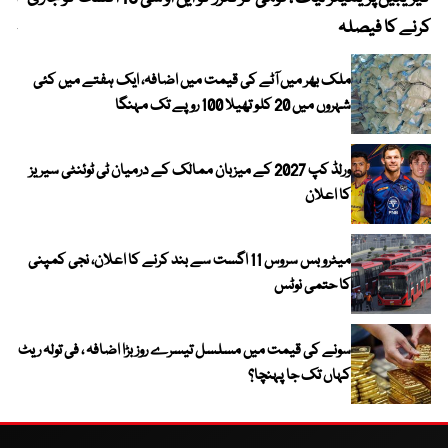
کرنے کا فیصلہ
چھی
ملک بھر میں آٹے کی قیمت میں اضافہ، ایک ہفتے میں کئی
شہروں میں 20 کلو تھیلا 100 روپے تک مہنگا
ورلڈ کپ 2027 کے میزبان ممالک کے درمیان ٹی ٹوئنٹی سیریز
کا اعلان
میٹرو بس سروس 11 اگست سے بند کرنے کا اعلان، نجی کمپنی
کا حتمی نوٹس
سونے کی قیمت میں مسلسل تیسرے روز بڑا اضافہ ، فی تولہ ریٹ
کہاں تک جا پہنچا؟