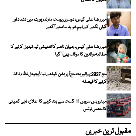
دھرنوں کا اعلان
میر رضا علی کیس: دوسری پوسٹ مارٹم رپورٹ میں تشدد اور
گولی لگنے کے اہم شواہد سامنے آگئے
میر رضا علی کیس، جبران ناصر کا تفتیشی ٹیم تبدیل کرنے کا
مطالبہ، والدین کا موقف بھی آ گیا
حج 2027: پرائیویٹ حج آپریشن کیلئے نیا ڈیجیٹل نظام نافذ
کرنے کا فیصلہ
میٹرو بس سروس 11 اگست سے بند کرنے کا اعلان، نجی کمپنی
کا حتمی نوٹس
مقبول ترین خبریں