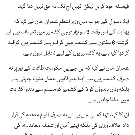
فیصلہ خود کریں لیکن انہیں آج تک یہ حق نہیں دیا گیا۔
ایک سوال کے جواب میں وزیر اعظم عمران خان نے کہا کہ
بھارت کے اس وقت 9 سو ہزار فوجی کشمیر میں تعینات ہیں اور
گزشتہ 6 ہفتوں سے کشمیر میں کر فیو ہے کشمیریوں کو قید
کر دیا گیا ہے، یہ کشمیریوں کے لیے ناقابل قبول ہے۔
عمران خان نے کہا کہ بی جے پی حکومت طاقت کے زور پر نہ
صرف کشمیریوں سے اپنا غیر قانونی عمل منوانا چاہتی ہے
بلکہ وہاں ہندوؤں کو لا کے کشمیر کو مسلم سے ہندو اکثریت
میں بدلنا چاہتی ہے ۔
ان کا کہنا تھا کہ بی جے پی نے نہ صرف اقوام متحدہ کی قرار
داد خلاف ورزی کی بلکہ اپنے آئین اور شملہ معاہدے کی