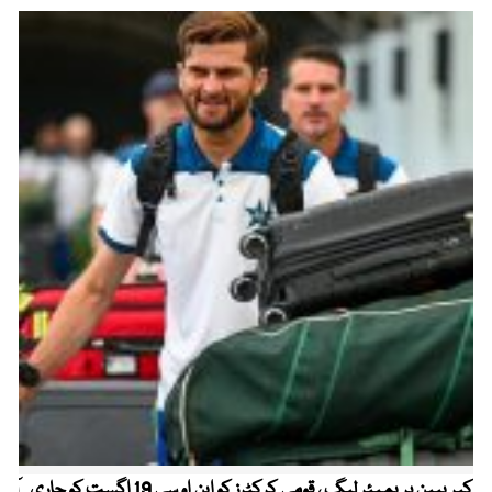
کیریبین پریمیئر لیگ ، قومی کرکٹرز کو این او سی 19 اگست کو جاری
آز