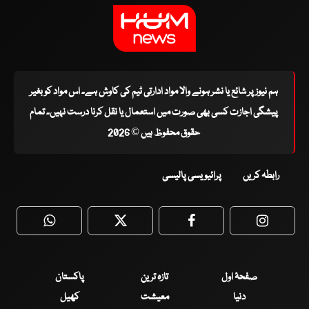
ہم نیوز پر شائع یا نشر ہونے والا مواد ادارتی ٹیم کی کاوش ہے۔ اس مواد کو بغیر
پیشگی اجازت کسی بھی صورت میں استعمال یا نقل کرنا درست نہیں۔ تمام
حقوق محفوظ ہیں © 2026
رابطہ کریں
پرائیویسی پالیسی
WhatsApp
Twitter
Facebook
Faceboo
صفحۂ اول
تازہ ترین
پاکستان
دنیا
معیشت
کھیل