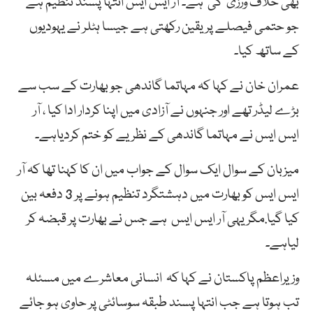
بھی خلاف ورزی کی ہے۔ آر ایس ایس انتہا پسند تنظیم ہے
جو حتمی فیصلے پر یقین رکھتی ہے جیسا ہٹلر نے یہودیوں
کے ساتھ کیا۔
عمران خان نے کہا کہ مہاتما گاندھی جو بھارت کے سب سے
بڑے لیڈر تھے اور جنہوں نے آزادی میں اپنا کردار ادا کیا ، آر
ایس ایس نے مہاتما گاندھی کے نظریے کو ختم کردیاہے۔
میزبان کے سوال ایک سوال کے جواب میں ان کا کہنا تھا کہ آر
ایس ایس کو بھارت میں دہشتگرد تنظیم ہونے پر 3 دفعہ بین
کیا گیا.مگر یہی آر ایس ایس ہے جس نے بھارت پر قبضہ کر
لیاہے۔
وزیراعظم پاکستان نے کہا کہ انسانی معاشرے میں مسئلہ
تب ہوتا ہے جب انتہا پسند طبقہ سوسائٹی پر حاوی ہو جائے