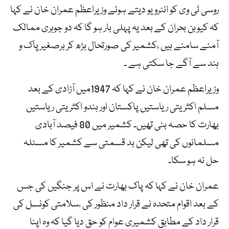
روسی ٹی وی کو انٹرویو دیتے ہوئے وزیراعظم عمران خان نے کہا
کہ کیوبن بحران کے بعد یہ پہلی بار ہو گا کہ دو جوہری ممالک
آمنے سامنے ہیں ،کشمیر کی صورتحال بڑھ کر برصغیر پاک و
ہند سے آگے جا سکتی ہے ۔
وزیراعظم عمران خان نے کہا کہ 1947میں آزادی کے بعد
مسلم اکثریتی ریاستیں پاکستان اور ہندو اکثریتی ریاستیں
بھارت کا حصہ بنی تھیں۔ کشمیر میں 80 فیصد آبادی
مسلمانوں کی تھی لیکن بد قسمتی سے کشمیر کا مسئلہ
حل نہ ہو سکا۔
عمران خان نے کہا کہ پاک بھارت نے اس پر جنگیں کی جس
کے بعد اقوام متحدہ نے قرار داد منظور کی ،سلامتی کونسل کی
قرار داد کے مطابق کشمیری عوام کو حق دیا گیا کہ وہ اپنا