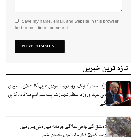
Save my name, email, and website in this browser
for the next time I comment.
تازہ ترین خبریں
ترک صدر کا ایک روزہ دورہ سعودی عرب کا اعلان، سعودی
ولی عہد اور وزیراعظم شہباز شریف سے اہم ملاقات کریں
گے
دمشق کے نواحی علاقے جرمانہ میں منی بس میں
دھماکہ، 2 افراد جاں بحق، متعدد زخمی