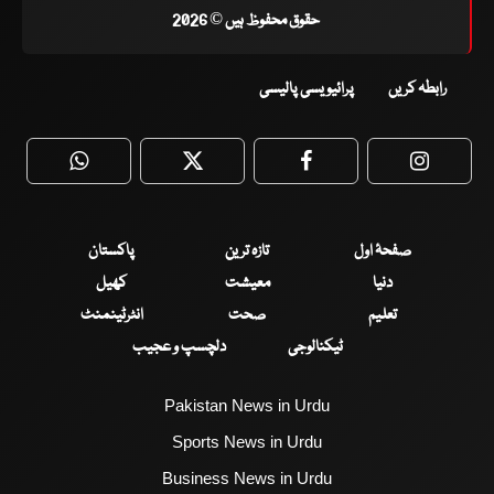
حقوق محفوظ ہیں © 2026
رابطہ کریں
پرائیویسی پالیسی
WhatsApp
Twitter
Facebook
Faceboo
صفحۂ اول
تازہ ترین
پاکستان
دنیا
معیشت
کھیل
تعلیم
صحت
انٹرٹینمنٹ
ٹیکنالوجی
دلچسپ و عجیب
Pakistan News in Urdu
Sports News in Urdu
Business News in Urdu