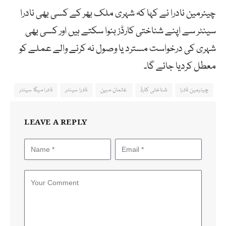
چیئرمین نادرا نے کہا کہ شہری ملک بھر کے کسی بھی نادرا
سینٹر سے اپنے شناختی کارڈز بنوا سکتے ہیں اور کسی بھی
شہری کی درخواست مسترد یا وصول نہ کرنے والے عملے کو
معطل کردیا جائے گا۔
چیئرمین نادرا
شناختی کارڈ
عثمان مبین
نادرا سینٹر
نادرا میگا سینٹر
LEAVE A REPLY