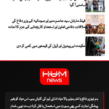
سامنے آ گیا
فیلڈ مارشل سید عاصم منیر اور صومالیہ کے وزیر دفاع کی
ملاقات، دفاعی تعاون اور استعدادِ کار بڑھانے کے عزم کا اعادہ
حکومت نے پیٹرول اور ڈیزل کی قیمتوں میں کمی کر دی
ہم نیوز پر شائع یا نشر ہونے والا مواد ادارتی ٹیم کی کاوش ہے۔ اس مواد کو بغیر
پیشگی اجازت کسی بھی صورت میں استعمال یا نقل کرنا درست نہیں۔ تمام