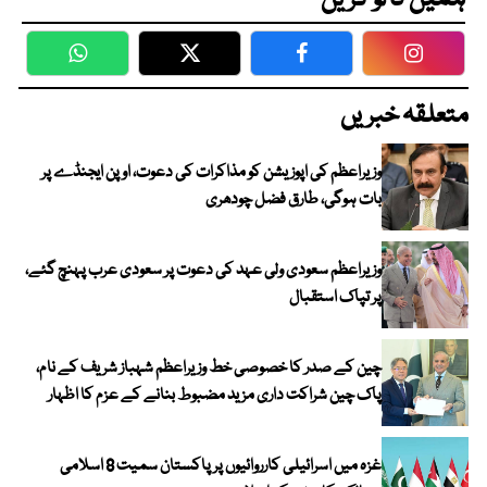
ہمیں فالو کریں
WhatsApp
Twitter
Facebook
Faceboo
متعلقہ خبریں
وزیراعظم کی اپوزیشن کو مذاکرات کی دعوت، اوپن ایجنڈے پر
بات ہوگی، طارق فضل چودھری
وزیراعظم سعودی ولی عہد کی دعوت پر سعودی عرب پہنچ گئے،
پر تپاک استقبال
چین کے صدر کا خصوصی خط وزیراعظم شہباز شریف کے نام،
پاک چین شراکت داری مزید مضبوط بنانے کے عزم کا اظہار
غزہ میں اسرائیلی کارروائیوں پر پاکستان سمیت 8 اسلامی