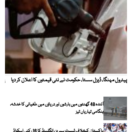
پیٹرول مہنگا، ڈیزل سستا، حکومت نے نئی قیمتوں کا اعلان کر دیا
پنج
آئندہ 48 گھنٹوں میں بارشوں اور دریاؤں میں طغیانی کا خدشہ،
ہنگامی تیاریاں تیز
پاکستان کیخلاف ٹیسٹ سیریز ، انگلینڈ کا 16 رکنی اسکواڈ