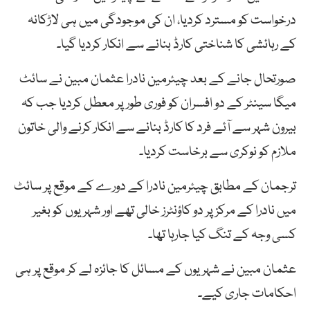
درخواست کو مسترد کردیا، ان کی موجودگی میں ہی لاڑکانہ
کے رہائشی کا شناختی کارڈ بنانے سے انکار کردیا گیا۔
صورتحال جانے کے بعد چیئرمین نادرا عثمان مبین نے سائٹ
میگا سینٹر کے دو افسران کو فوری طور پر معطل کردیا جب کہ
بیرون شہر سے آئے فرد کا کارڈ بنانے سے انکار کرنے والی خاتون
ملازم کو نوکری سے برخاست کردیا۔
ترجمان کے مطابق چیئرمین نادرا کے دورے کے موقع پر سائٹ
میں نادرا کے مرکز پر دو کاؤنٹرز خالی تھے اور شہریوں کو بغیر
کسی وجہ کے تنگ کیا جارہا تھا۔
عثمان مبین نے شہریوں کے مسائل کا جائزہ لے کر موقع پر ہی
احکامات جاری کیے۔