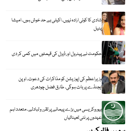
شادی کا کوئی ارادہ نہیں، اکیلی بے حد خوش ہوں، امیشا
پٹیل
حکومت نے پیٹرول اور ڈیزل کی قیمتوں میں کمی کر دی
وزیراعظم کی اپوزیشن کو مذاکرات کی دعوت، اوپن
ایجنڈے پر بات ہوگی، طارق فضل چودھری
بیوروکریسی میں بڑے پیمانے پر تقرر و تبادلے، متعدد اہم
عہدوں پر نئی تعیناتیاں