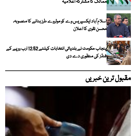
ممالک کا مشترکہ اعلامیہ
اسلام آباد ایکسپریس وے کو موٹروے طرز بنانے کا منصوبہ،
محسن نقوی کا اعلان
پنجاب حکومت نے بلدیاتی انتخابات کیلئے 12.52 ارب روپے کے
فنڈز کی منظوری دے دی
مقبول ترین خبریں