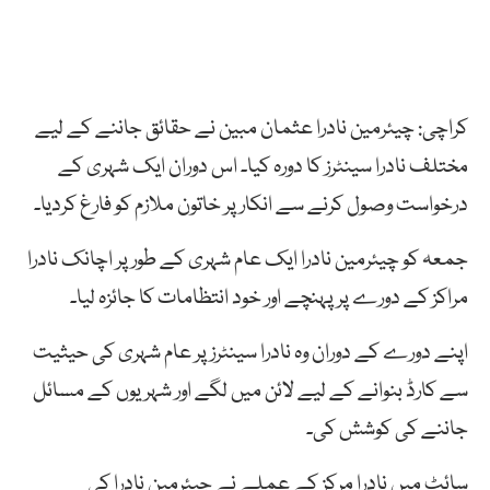
کراچی: چیئرمین نادرا عثمان مبین نے حقائق جاننے کے لیے
مختلف نادرا سینٹرز کا دورہ کیا۔ اس دوران ایک شہری کے
درخواست وصول کرنے سے انکار پر خاتون ملازم کو فارغ کردیا۔
جمعہ کو چیئرمین نادرا ایک عام شہری کے طور پر اچانک نادرا
مراکز کے دورے پر پہنچے اور خود انتظامات کا جائزہ لیا۔
اپنے دورے کے دوران وہ نادرا سینٹرز پر عام شہری کی حیثیت
سے کارڈ بنوانے کے لیے لائن میں لگے اور شہریوں کے مسائل
جاننے کی کوشش کی۔
سائٹ میں نادرا مرکز کے عملے نے چیئرمین نادرا کی