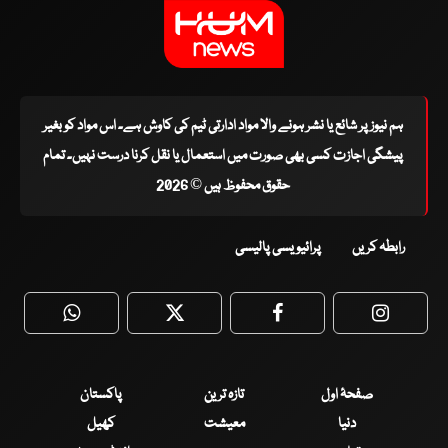
ہم نیوز پر شائع یا نشر ہونے والا مواد ادارتی ٹیم کی کاوش ہے۔ اس مواد کو بغیر
پیشگی اجازت کسی بھی صورت میں استعمال یا نقل کرنا درست نہیں۔ تمام
حقوق محفوظ ہیں © 2026
رابطہ کریں
پرائیویسی پالیسی
WhatsApp
Twitter
Facebook
Faceboo
صفحۂ اول
تازہ ترین
پاکستان
دنیا
معیشت
کھیل