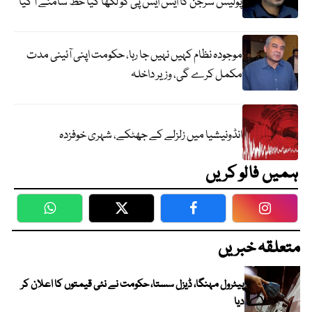
پولیس سرجن کا ایس ایس پی کو لکھا گیا خط سامنے آ گیا
موجودہ نظام کہیں نہیں جا رہا، حکومت اپنی آئینی مدت
مکمل کرے گی، وزیر داخلہ
انڈونیشیا میں زلزلے کے جھٹکے، شہری خوفزدہ
ہمیں فالو کریں
WhatsApp
Twitter
Facebook
Faceboo
متعلقہ خبریں
پیٹرول مہنگا، ڈیزل سستا، حکومت نے نئی قیمتوں کا اعلان کر
دیا