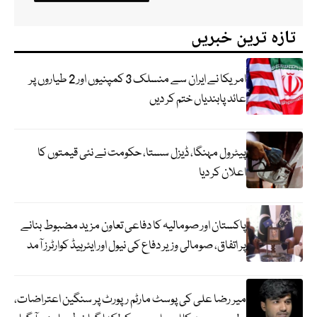
تازہ ترین خبریں
امریکا نے ایران سے منسلک 3 کمپنیوں اور 2 طیاروں پر
عائد پابندیاں ختم کر دیں
پیٹرول مہنگا، ڈیزل سستا، حکومت نے نئی قیمتوں کا
اعلان کر دیا
پاکستان اور صومالیہ کا دفاعی تعاون مزید مضبوط بنانے
پر اتفاق، صومالی وزیر دفاع کی نیول اور ایئرہیڈ کوارٹرز آمد
میر رضا علی کی پوسٹ مارٹم رپورٹ پر سنگین اعتراضات،