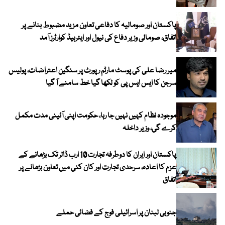
پاکستان اور صومالیہ کا دفاعی تعاون مزید مضبوط بنانے پر
اتفاق، صومالی وزیر دفاع کی نیول اور ایئرہیڈ کوارٹرز آمد
میر رضا علی کی پوسٹ مارٹم رپورٹ پر سنگین اعتراضات، پولیس
سرجن کا ایس ایس پی کو لکھا گیا خط سامنے آ گیا
موجودہ نظام کہیں نہیں جا رہا، حکومت اپنی آئینی مدت مکمل
کرے گی، وزیر داخلہ
پاکستان اور ایران کا دوطرفہ تجارت 10 ارب ڈالر تک بڑھانے کے
عزم کا اعادہ، سرحدی تجارت اور کان کنی میں تعاون بڑھانے پر
اتفاق
جنوبی لبنان پر اسرائیلی فوج کے فضائی حملے