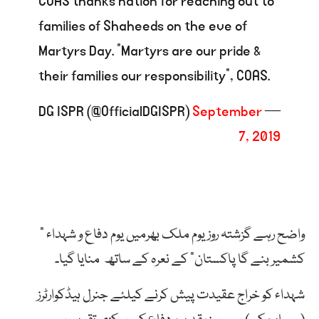
COAS thanks nation for reaching out to
families of Shaheeds on the eve of
Martyrs Day. “Martyrs are our pride &
their families our responsibility”, COAS.
September
— DG ISPR (@OfficialDGISPR)
7, 2019
واضح رہے گزشتہ روز یوم ملک بھرمیں یوم دفاع و شہداء ”
کشمیر بنے گا پاکستان” کے نعرہ کے ساتھ منایا گیا۔
شہداء کو خراج عقیدت پیش کرنے کیلئے جنرل ہیڈکوارٹرز