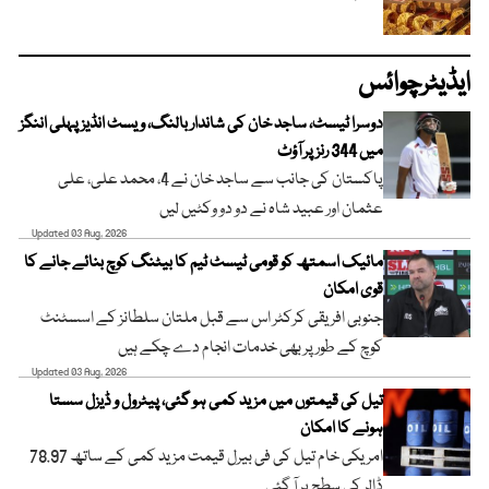
ایڈیٹرچوائس
دوسرا ٹیسٹ، ساجد خان کی شاندار بالنگ، ویسٹ انڈیز پہلی اننگز
میں 344 رنز پر آؤٹ
پاکستان کی جانب سے ساجد خان نے 4، محمد علی، علی
عثمان اور عبید شاہ نے دو دو وکٹیں لیں
Updated 03 Aug, 2026
مائیک اسمتھ کو قومی ٹیسٹ ٹیم کا بیٹنگ کوچ بنائے جانے کا
قوی امکان
جنوبی افریقی کرکٹر اس سے قبل ملتان سلطانز کے اسسٹنٹ
کوچ کے طور پر بھی خدمات انجام دے چکے ہیں
Updated 03 Aug, 2026
تیل کی قیمتوں میں مزید کمی ہو گئی، پیٹرول و ڈیزل سستا
ہونے کا امکان
امریکی خام تیل کی فی بیرل قیمت مزید کمی کے ساتھ 78.97
ڈالر کی سطح پر آ گئی