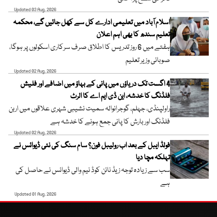
Updated 03 Aug, 2026
اسلام آباد میں تعلیمی ادارے کل سے کھل جائیں گے، محکمہ
تعلیم سندھ کا بھی اہم اعلان
ہفتے میں 6 روز تدریس کا اطلاق صرف سرکاری اسکولوں پر ہوگا،
صوبائی وزیر تعلیم
Updated 02 Aug, 2026
4 اگست تک دریاؤں میں پانی کے بہاؤ میں اضافے اور فلیش
فلڈنگ کا خدشہ، این ڈی ایم اے کا الرٹ
راولپنڈی، جہلم، گوجرانوالہ سمیت نشیبی شہری علاقوں میں اربن
فلڈنگ اور بارش کا پانی جمع ہونے کا خدشہ ہے
Updated 02 Aug, 2026
فولڈ ایبل کے بعد اب رولیبل فون؟ سام سنگ کی نئی ڈیوائس نے
تہلکہ مچا دیا
سب سے زیادہ توجہ زیڈ نائن کوڈ نیم والی ڈیوائس نے حاصل کی
ہے
Updated 01 Aug, 2026