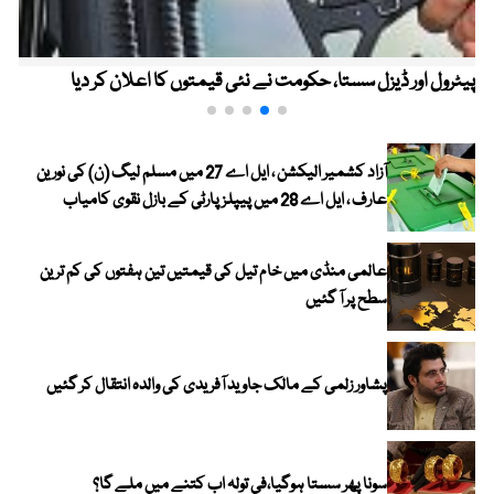
پیٹرول اور ڈیزل سستا، حکومت نے نئی قیمتوں کا اعلان کر دیا
آزاد کشمیر الیکشن ، ایل اے 27 میں مسلم لیگ (ن) کی نورین
عارف ، ایل اے 28 میں پیپلز پارٹی کے بازل نقوی کامیاب
عالمی منڈی میں خام تیل کی قیمتیں تین ہفتوں کی کم ترین
سطح پر آ گئیں
پشاور زلمی کے مالک جاوید آفریدی کی والدہ انتقال کر گئیں
سونا پھر سستا ہوگیا،فی تولہ اب کتنے میں ملے گا؟