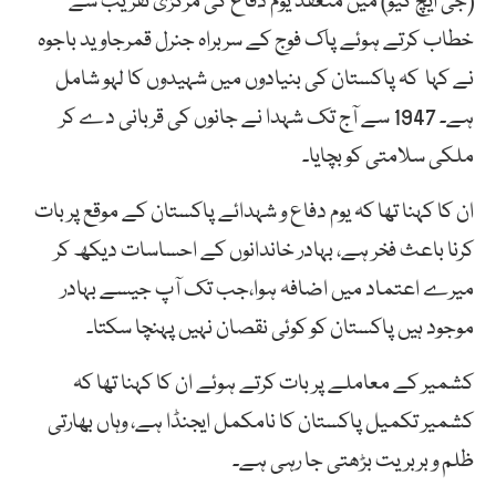
(جی ایچ کیو) میں منعقد یوم دفاع کی مرکزی تقریب سے
خطاب کرتے ہوئے پاک فوج کے سربراہ جنرل قمرجاوید باجوہ
نے کہا کہ پاکستان کی بنیادوں میں شہیدوں کا لہو شامل
ہے۔ 1947 سے آج تک شہدا نے جانوں کی قربانی دے کر
ملکی سلامتی کو بچایا۔
ان کا کہنا تھا کہ یوم دفاع و شہدائے پاکستان کے موقع پر بات
کرنا باعث فخر ہے، بہادر خاندانوں کے احساسات دیکھ کر
میرے اعتماد میں اضافہ ہوا،جب تک آپ جیسے بہادر
موجود ہیں پاکستان کو کوئی نقصان نہیں پہنچا سکتا۔
کشمیر کے معاملے پر بات کرتے ہوئے ان کا کہنا تھا کہ
کشمیر تکمیل پاکستان کا نامکمل ایجنڈا ہے، وہاں بھارتی
ظلم و بربر یت بڑھتی جا رہی ہے۔