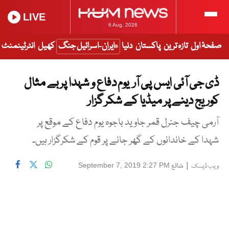
LIVE
6 Aug, 2026
صفحۂ اول
تازہ ترین
پاکستان
دنیا
ایران-اسرائیل جنگ
کھیل
انٹرٹینمنٹ
ڈی جی آئی ایس پی آر یوم دفاع و شہدا پر بے مثال
کوریج دینے پر میڈیا کے شکر گزار
آرمی چیف جنرل قمر جاوید باجوہ یوم دفاع کے موقع پر
شہدا کے خاندانوں کے گھر جانے پر قوم کے شکرگزار ہیں۔
|
شائع
September 7, 2019 2:27 PM
ویب ڈیسک