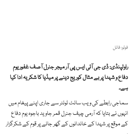
فوٹو: فائل
راولپنڈی: ڈی جی آئی ایس پی آر میجر جنرل آصف غفور یوم
دفاع و شہدا پر بے مثال کوریج دینے پر میڈیا کا شکریہ ادا کیا
ہے۔
سماجی رابطے کی ویب سائٹ ٹوئٹر سے جاری اپنے پیغام میں
انہوں نے بتایا کہ آرمی چیف جنرل قمر جاوید باجوہ یوم دفاع
کے موقع پر شہدا کے خاندانوں کے گھر جانے پر قوم کے شکرگزار