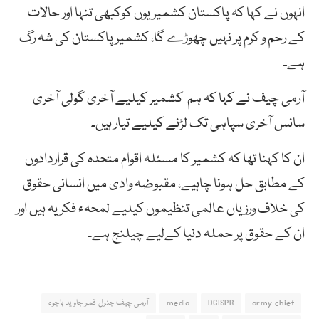
انہوں نے کہا کہ پاکستان کشمیریوں کوکبھی تنہا اور حالات
کے رحم و کرم پر نہیں چھوڑے گا، کشمیر پاکستان کی شہ رگ
ہے۔
آرمی چیف نے کہا کہ ہم کشمیر کیلیے آخری گولی آخری
سانس آخری سپاہی تک لڑنے کیلیے تیار ہیں۔
ان کا کہنا تھا کہ کشمیر کا مسئلہ اقوام متحدہ کی قراردادوں
کے مطابق حل ہونا چاہیے، مقبوضہ وادی میں انسانی حقوق
کی خلاف ورزیاں عالمی تنظیموں کیلیے لمحہء فکریہ ہیں اور
ان کے حقوق پر حملہ دنیا کےلیے چیلنج ہے۔
army chief
DGISPR
media
آرمی چیف جنرل قمر جاوید باجوہ