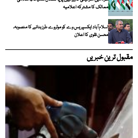
ممالک کا مشترکہ اعلامیہ
اسلام آباد ایکسپریس وے کو موٹروے طرز بنانے کا منصوبہ،
محسن نقوی کا اعلان
مقبول ترین خبریں