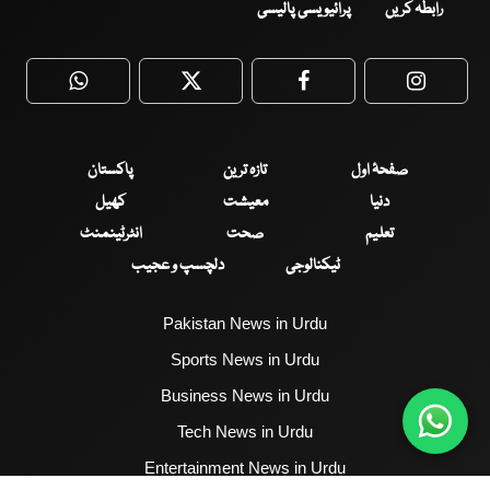
رابطہ کریں
پرائیویسی پالیسی
WhatsApp
Twitter
Facebook
Faceboo
صفحۂ اول
تازہ ترین
پاکستان
دنیا
معیشت
کھیل
تعلیم
صحت
انٹرٹینمنٹ
ٹیکنالوجی
دلچسپ و عجیب
Pakistan News in Urdu
Sports News in Urdu
Business News in Urdu
Tech News in Urdu
Entertainment News in Urdu