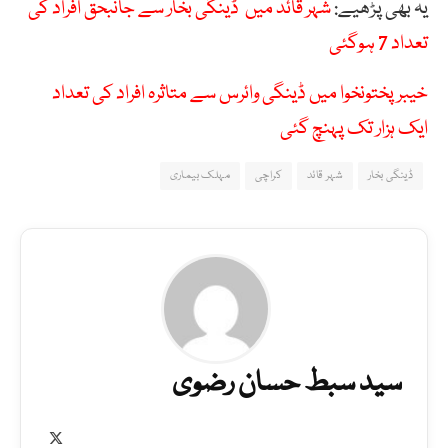
یہ بھی پڑھیے:
شہر قائد میں ڈینگی بخار سے جانبحق افراد کی
تعداد 7 ہوگئی
خیبر پختونخوا میں ڈینگی وائرس سے متاثرہ افراد کی تعداد
ایک ہزار تک پہنچ گئی
ڈینگی بخار
شہر قائد
کراچی
مہلک بیماری
سید سبط حسان رضوی
X