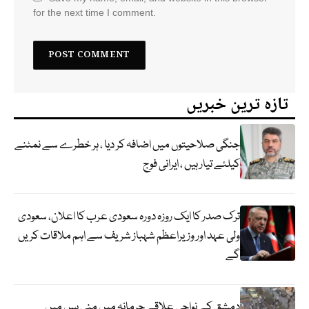
for the next time I comment.
تازہ ترین خبریں
جنگی صلاحیتوں میں اضافہ کر دیا ، ہر خطرے سے نمٹنے
کیلئے تیار ہیں ، ایرانی فوج
ترک صدر کا ایک روزہ دورہ سعودی عرب کا اعلان، سعودی
ولی عہد اور وزیراعظم شہباز شریف سے اہم ملاقات کریں
گے
دمشق کے نواحی علاقے جرمانہ میں منی بس میں