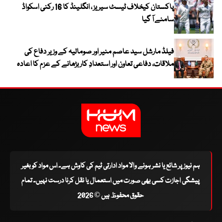
پاکستان کیخلاف ٹیسٹ سیریز ، انگلینڈ کا 16 رکنی اسکواڈ
سامنے آ گیا
فیلڈ مارشل سید عاصم منیر اور صومالیہ کے وزیر دفاع کی
ملاقات، دفاعی تعاون اور استعدادِ کار بڑھانے کے عزم کا اعادہ
ہم نیوز پر شائع یا نشر ہونے والا مواد ادارتی ٹیم کی کاوش ہے۔ اس مواد کو بغیر
پیشگی اجازت کسی بھی صورت میں استعمال یا نقل کرنا درست نہیں۔ تمام
حقوق محفوظ ہیں © 2026