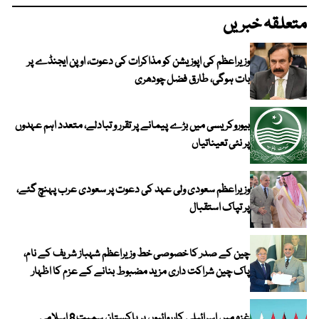
متعلقہ خبریں
وزیراعظم کی اپوزیشن کو مذاکرات کی دعوت، اوپن ایجنڈے پر
بات ہوگی، طارق فضل چودھری
بیوروکریسی میں بڑے پیمانے پر تقرر و تبادلے، متعدد اہم عہدوں
پر نئی تعیناتیاں
وزیراعظم سعودی ولی عہد کی دعوت پر سعودی عرب پہنچ گئے،
پر تپاک استقبال
چین کے صدر کا خصوصی خط وزیراعظم شہباز شریف کے نام،
پاک چین شراکت داری مزید مضبوط بنانے کے عزم کا اظہار
غزہ میں اسرائیلی کارروائیوں پر پاکستان سمیت 8 اسلامی