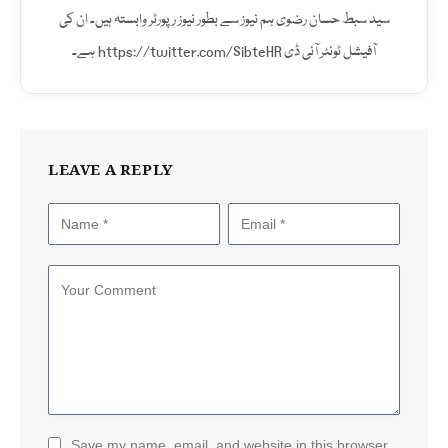
(Twitter)
سید سبط حسان رضوی ہم نیوز سے بطور نیوز رپورٹر وابستہ ہیں۔ ان کی
آفیشل ٹوئٹر آئی ڈی https://twitter.com/SibteHR ہے۔
LEAVE A REPLY
Save my name, email, and website in this browser