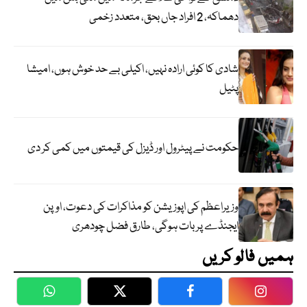
دھماکہ، 2 افراد جاں بحق، متعدد زخمی
شادی کا کوئی ارادہ نہیں، اکیلی بے حد خوش ہوں، امیشا
پٹیل
حکومت نے پیٹرول اور ڈیزل کی قیمتوں میں کمی کر دی
وزیراعظم کی اپوزیشن کو مذاکرات کی دعوت، اوپن
ایجنڈے پر بات ہوگی، طارق فضل چودھری
ہمیں فالو کریں
WhatsApp
Twitter
Facebook
Faceboo