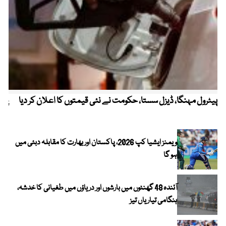
پیٹرول مہنگا، ڈیزل سستا، حکومت نے نئی قیمتوں کا اعلان کر دیا
پنج
ویمنز ایشیا کپ 2026، پاکستان اور بھارت کا مقابلہ دبئی میں
ہو گا
آئندہ 48 گھنٹوں میں بارشوں اور دریاؤں میں طغیانی کا خدشہ،
ہنگامی تیاریاں تیز