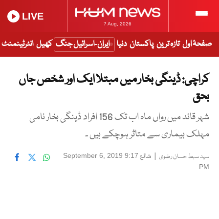
LIVE
7 Aug, 2026
صفحۂ اول
تازہ ترین
پاکستان
دنیا
ایران-اسرائیل جنگ
کھیل
انٹرٹینمنٹ
کراچی: ڈینگی بخار میں مبتلا ایک اور شخص جاں
بحق
شہر قائد میں رواں ماہ اب تک 156 افراد ڈینگی بخار نامی
مہلک بیماری سے متاثر ہوچکے ہیں ۔
|
شائع
September 6, 2019 9:17
سید سبط حسان رضوی
PM