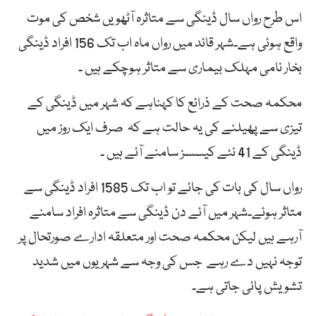
اس طرح رواں سال ڈینگی سے متاثرہ آٹھویں شخص کی موت
واقع ہوئی ہے۔شہر قائد میں رواں ماہ اب تک 156 افراد ڈینگی
بخار نامی مہلک بیماری سے متاثر ہوچکے ہیں ۔
محکمہ صحت کے ذرائع کا کہناہے کہ شہر میں ڈینگی کے
تیزی سے پھیلنے کی یہ حالت ہے کہ صرف ایک روز میں
ڈینگی کے 41 نئے کیسسز سامنے آئے ہیں ۔
رواں سال کی بات کی جائے تو اب تک 1585 افراد ڈینگی سے
متاثر ہوئے۔شہر میں آئے دن ڈینگی سے متاثرہ افراد سامنے
آرہے ہیں لیکن محکمہ صحت اور متعلقہ ادارے صورتحال پر
توجہ نہیں دے رہے جس کی وجہ سے شہریوں میں شدید
تشویش پائی جاتی ہے۔