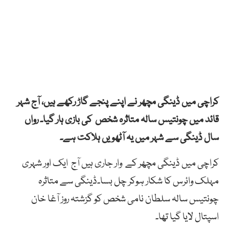
کراچی میں ڈینگی مچھر نے اپنے پنجے گاڑ رکھے ہیں، آج شہر
قائد میں چونتیس سالہ متاثرہ شخص کی بازی ہار گیا۔ رواں
سال ڈینگی سے شہر میں یہ آٹھویں ہلاکت ہے۔
کراچی میں ڈینگی مچھر کے وار جاری ہیں آج ایک اور شہری
مہلک وائرس کا شکار ہوکر چل بسا۔ڈینگی سے متاثرہ
چونتیس سالہ سلطان نامی شخص کو گزشتہ روز آغا خان
اسپتال لایا گیا تھا۔