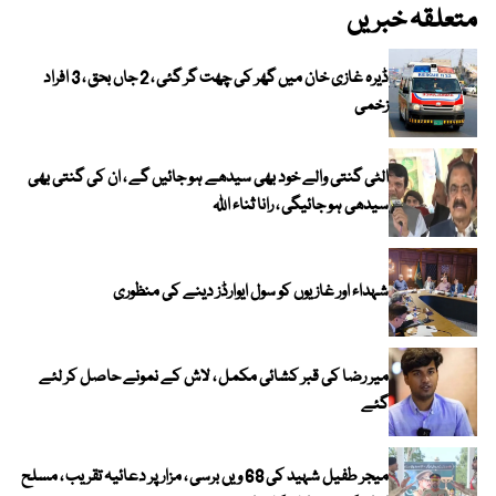
متعلقہ خبریں
ڈیرہ غازی خان میں گھر کی چھت گر گئی ، 2 جاں بحق ، 3 افراد
زخمی
الٹی گنتی والے خود بھی سیدھے ہو جائیں گے ، ان کی گنتی بھی
سیدھی ہو جائیگی ، رانا ثناء اللہ
شہداء اور غازیوں کو سول ایوارڈز دینے کی منظوری
میر رضا کی قبر کشائی مکمل ، لاش کے نمونے حاصل کر لئے
گئے
میجر طفیل شہید کی 68 ویں برسی ، مزار پر دعائیہ تقریب ، مسلح