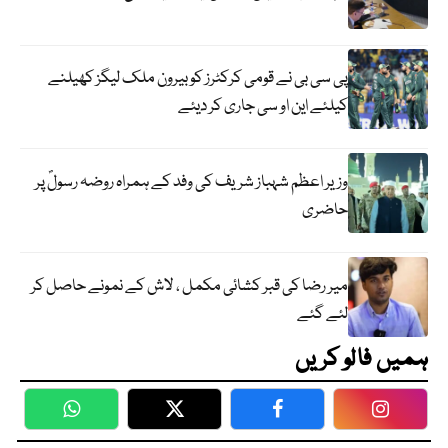
پی سی بی نے قومی کرکٹرز کو بیرون ملک لیگز کھیلنے
کیلئے این او سی جاری کر دیئے
وزیر اعظم شہباز شریف کی وفد کے ہمراہ روضہ رسولؐ پر
حاضری
میر رضا کی قبر کشائی مکمل ، لاش کے نمونے حاصل کر
لئے گئے
ہمیں فالو کریں
WhatsApp
Twitter
Facebook
Faceboo