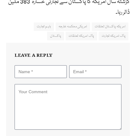
گزشتہ سال امریکہ کا پاکستان سے تجارتی خسارہ 383 ملین
ڈالر رہا۔
امریکہ پاکستان تعلقات
امریکی محکمہ خارجہ
باہم تجارت
پاک امریکہ تجارت
پاک امریکہ تعلقات
پاکستان
LEAVE A REPLY