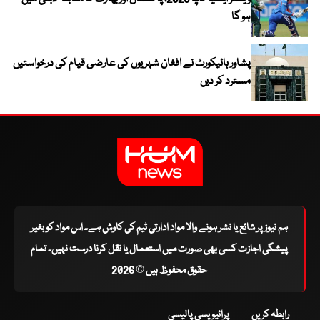
ہو گا
پشاور ہائیکورٹ نے افغان شہریوں کی عارضی قیام کی درخواستیں
مسترد کر دیں
ہم نیوز پر شائع یا نشر ہونے والا مواد ادارتی ٹیم کی کاوش ہے۔ اس مواد کو بغیر
پیشگی اجازت کسی بھی صورت میں استعمال یا نقل کرنا درست نہیں۔ تمام
حقوق محفوظ ہیں © 2026
رابطہ کریں
پرائیویسی پالیسی