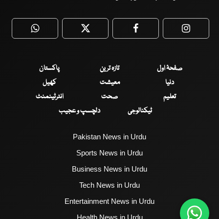
WhatsApp
Twitter
Facebook
Faceboo
صفحۂ اول
تازہ ترین
پاکستان
دنیا
معیشت
کھیل
تعلیم
صحت
انٹرٹینمنٹ
ٹیکنالوجی
دلچسپ و عجیب
Pakistan News in Urdu
Sports News in Urdu
Business News in Urdu
Tech News in Urdu
Entertainment News in Urdu
Health News in Urdu