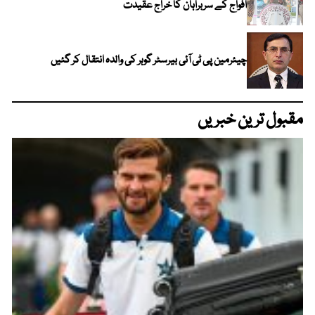
افواج کے سربراہان کا خراج عقیدت
چیئرمین پی ٹی آئی بیرسٹر گوہر کی والدہ انتقال کر گئیں
مقبول ترین خبریں