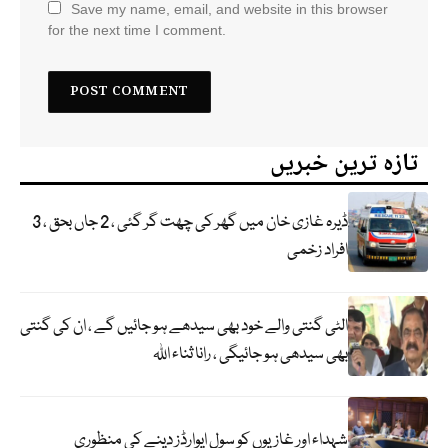
Save my name, email, and website in this browser
for the next time I comment.
تازہ ترین خبریں
ڈیرہ غازی خان میں گھر کی چھت گر گئی ، 2 جاں بحق ، 3
افراد زخمی
الٹی گنتی والے خود بھی سیدھے ہو جائیں گے ، ان کی گنتی
بھی سیدھی ہو جائیگی ، رانا ثناء اللہ
شہداء اور غازیوں کو سول ایوارڈز دینے کی منظوری