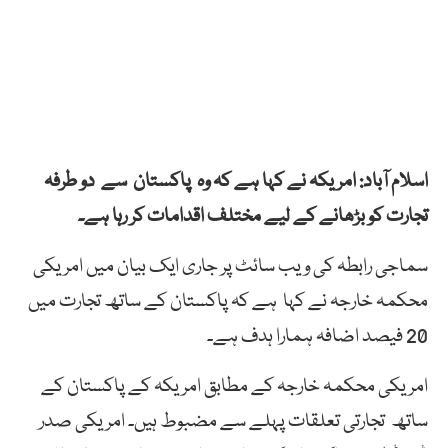
اسلام آباد: امریکہ نے کہا ہے کہ وہ پاکستان سے دو طرفہ
تجارت کو بڑھانے کے لیے مختلف اقدامات کر رہا ہے۔
سماجی رابطہ کی ویب سائٹ پر جاری ایک بیان میں امریکی
محکمہ خارجہ نے کہا ہے کہ پاکستان کے ساتھ تجارت میں
20 فیصد اضافہ ہمارا ہدف ہے۔
امریکی محکمہ خارجہ کے مطابق امریکہ کے پاکستان کے
ساتھ تجارتی تعلقات پہلے سے مضبوط ہیں۔ امریکی صدر