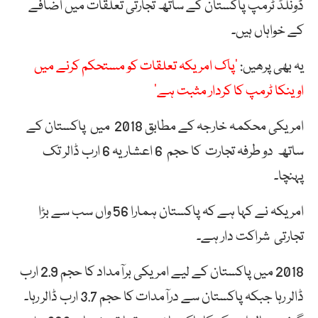
ڈونلڈ ٹرمپ پاکستان کے ساتھ تجارتی تعلقات میں اضافے
کے خواہاں ہیں۔
یہ بھی پرھیں:
‘پاک امریکہ تعلقات کو مستحکم کرنے میں
اوینکا ٹرمپ کا کردار مثبت ہے’
امریکی محکمہ خارجہ کے مطابق 2018 میں پاکستان کے
ساتھ دو طرفہ تجارت کا حجم 6 اعشاریہ 6 ارب ڈالر تک
پہنچا۔
امریکہ نے کہا ہے کہ پاکستان ہمارا 56 واں سب سے بڑا
تجارتی شراکت دار ہے۔
2018 میں پاکستان کے لیے امریکی برآمداد کا حجم 2.9 ارب
ڈالر رہا جبکہ پاکستان سے درآمدات کا حجم 3.7 ارب ڈالر رہا۔