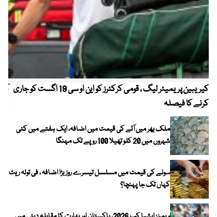
کیریبین پریمیئر لیگ ، قومی کرکٹرز کو این او سی 19 اگست کو جاری
آز
کرنے کا فیصلہ
چھی
ملک بھر میں آٹے کی قیمت میں اضافہ، ایک ہفتے میں کئی
شہروں میں 20 کلو تھیلا 100 روپے تک مہنگا
سونے کی قیمت میں مسلسل تیسرے روز بڑا اضافہ ، فی تولہ ریٹ
کہاں تک جا پہنچا؟
ویمنز ایشیا کپ 2026، پاکستان اور بھارت کا مقابلہ دبئی میں