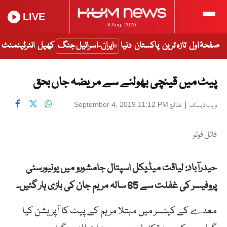
LIVE
8 Aug, 2026
صفحۂ اول
تازہ ترین
پاکستان
دنیا
ایران-اسرائیل جنگ
کھیل
انٹرٹینمنٹ
پیٹ میں قینچی بھولنے سے مریضہ جاں بحق
|
شائع
September 4, 2019 11:12 PM
ویب ڈیسک
فائل فوٹو
حيدرآباد: لیاقت میڈیکل اسپتال جامشورو میں یونیورسٹی
پروفیسر کی غفلت سے 65 سالہ مریم جان کی بازی ہار گئیں۔
معدے کے کینسر میں مبتلا مریم کے پیٹ کا آپریشن کیا