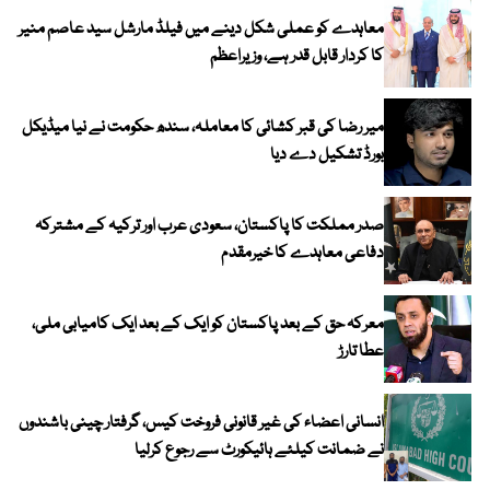
معاہدے کو عملی شکل دینے میں فیلڈ مارشل سید عاصم منیر
کا کردار قابل قدر ہے، وزیراعظم
میر رضا کی قبر کشائی کا معاملہ، سندھ حکومت نے نیا میڈیکل
بورڈ تشکیل دے دیا
صدر مملکت کا پاکستان، سعودی عرب اور ترکیہ کے مشترکہ
دفاعی معاہدے کا خیرمقدم
معرکہ حق کے بعد پاکستان کو ایک کے بعد ایک کامیابی ملی،
عطا تارڑ
انسانی اعضاء کی غیر قانونی فروخت کیس، گرفتار چینی باشندوں
نے ضمانت کیلئے ہائیکورٹ سے رجوع کرلیا