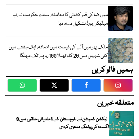
میر رضا کی قبر کشائی کا معاملہ، سندھ حکومت نے نیا
میڈیکل بورڈ تشکیل دے دیا
ملک بھر میں آٹے کی قیمت میں اضافہ، ایک ہفتے میں
کئی شہروں میں 20 کلو تھیلا 100 روپے تک مہنگا
ہمیں فالو کریں
WhatsApp
Twitter
Facebook
Faceboo
متعلقہ خبریں
الیکشن کمیشن نے بلوچستان کے 4 بلدیاتی حلقوں میں 9
اگست کی پولنگ ملتوی کردی