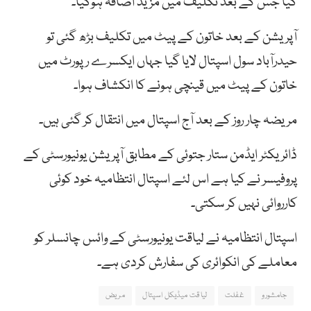
گیا جس کے بعد تکلیف میں مزید اضافہ ہوگیا۔
آپریشن کے بعد خاتون کے پیٹ میں تکلیف بڑھ گئی تو
حیدرآباد سول اسپتال لایا گیا جہاں ایکسرے رپورٹ میں
خاتون کے پیٹ میں قینچی ہونے کا انکشاف ہوا۔
مریضہ چار روز کے بعد آج اسپتال میں انتقال کر گئی ہیں۔
ڈائریکٹر ایڈمن ستار جتوئی کے مطابق آپریشن یونیورسٹی کے
پروفیسر نے کیا ہے اس لئے اسپتال انتظامیہ خود کوئی
کارروائی نہیں کر سکتی۔
اسپتال انتظامیہ نے لیاقت یونیورسٹی کے وائس چانسلر کو
معاملے کی انکوائری کی سفارش کردی ہے۔
جامشورو
غفلت
لیاقت میڈیکل اسپتال
مریض