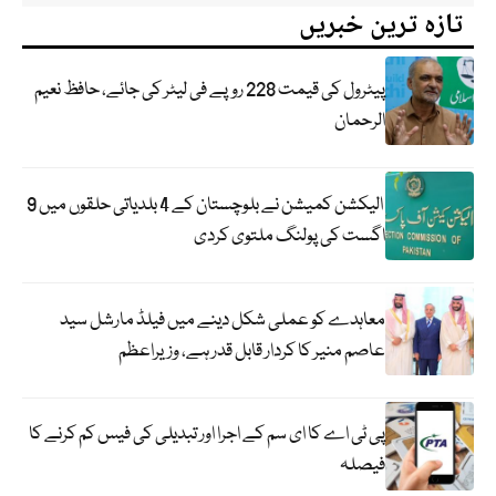
تازہ ترین خبریں
پیٹرول کی قیمت 228 روپے فی لیٹر کی جائے، حافظ نعیم
الرحمان
الیکشن کمیشن نے بلوچستان کے 4 بلدیاتی حلقوں میں 9
اگست کی پولنگ ملتوی کردی
معاہدے کو عملی شکل دینے میں فیلڈ مارشل سید
عاصم منیر کا کردار قابل قدر ہے، وزیراعظم
پی ٹی اے کا ای سم کے اجرا اور تبدیلی کی فیس کم کرنے کا
فیصلہ