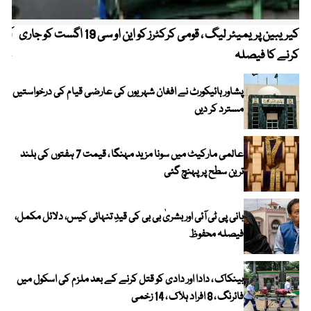
کیریبین پریمیئر لیگ ، قومی کرکٹرز کو این او سی 19 اگست کو جاری
آز
کرنے کا فیصلہ
چھی
پشاور ہائیکورٹ نے افغان شہریوں کی عارضی قیام کی درخواستیں
مسترد کر دیں
عالمی مارکیٹ میں سونا مزید مہنگا ، قیمت 7 ہفتوں کی بلند
ترین سطح پر پہنچ گئی
بانی پی ٹی آئی اور بشریٰ بی بی کی قیدِ تنہائی کیس، دلائل مکمل،
فیصلہ محفوظ
بینکاک ، دادا اور دادی کو قتل کرنے کے بعد ملزم کی اسکول میں
فائرنگ ، 8 افراد ہلاک ، 14 زخمی