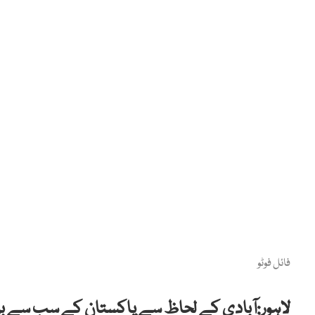
فائل فوٹو
لاہور:آبادی کے لحاظ سے پاکستان کے سب سے بڑ