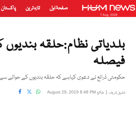
صفحۂ اول
تازہ ترین
پاکستان
7 Aug, 2026
بلدیاتی نظام:حلقہ بندیوں 
فیصلہ
حکومتی ذرائع نے دعوی کیاہے کہ حلقہ بندیوں کے حوالے سےآئ
|
شائع
August 29, 2019 8:48 PM
شفیق شریف