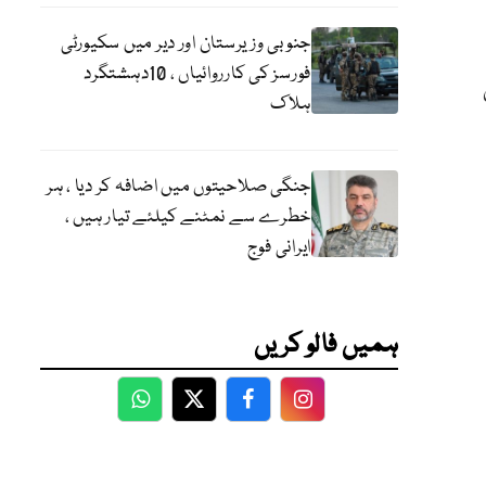
جنوبی وزیرستان اور دیر میں سکیورٹی
فورسز کی کارروائیاں ، 10دہشتگرد
ہلاک
جنگی صلاحیتوں میں اضافہ کر دیا ، ہر
خطرے سے نمٹنے کیلئے تیار ہیں ،
ایرانی فوج
ہمیں فالو کریں
WhatsApp
Twitter
Facebook
Facebook