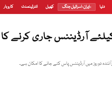
دنیا
ایران-اسرائیل جنگ
کھیل
انٹرٹینمنٹ
کاروبار
کیلئے آرڈیننس جاری کرنے کا
ندہ دو روز میں آرڈیننس پاس کئے جانے کا امکان ہے۔