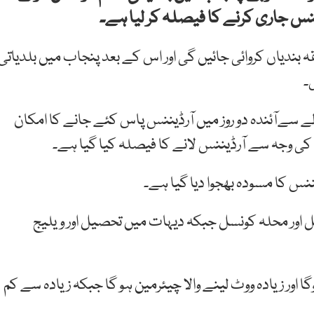
س جاری کرنے کا فیصلہ کر لیا ہے۔
 بندیاں کروائی جائیں گی اور اس کے بعد پنجاب میں بلدیاتی
۔
ے سےآئندہ دو روز میں آرڈیننس پاس کئے جانے کا امکان
کی وجہ سے آرڈیننس لانے کا فیصلہ کیا گیا ہے۔
ننس کا مسودہ بھجوا دیا گیا ہے۔
 اور محلہ کونسل جبکہ دیہات میں تحصیل اور ویلیج
ور زیادہ ووٹ لینے والا چیئرمین ہو گا جبکہ زیادہ سے کم