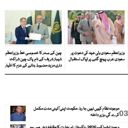
وزیراعظم سعودی ولی عہد کی دعوت پر
چین کے صدر کا خصوصی خط وزیراعظم
سعودی عرب پہنچ گئے، پر تپاک استقبال
شہباز شریف کے نام، پاک چین شراکت
داری مزید مضبوط بنانے کے عزم کا اظہار
موجودہ نظام کہیں نہیں جا رہا، حکومت اپنی آئینی مدت مکمل
0
کرے گی، وزیر داخلہ
ویمنز ایشیا کپ 2026، پاکستان اور بھارت کا مقابلہ دبئی میں ہو