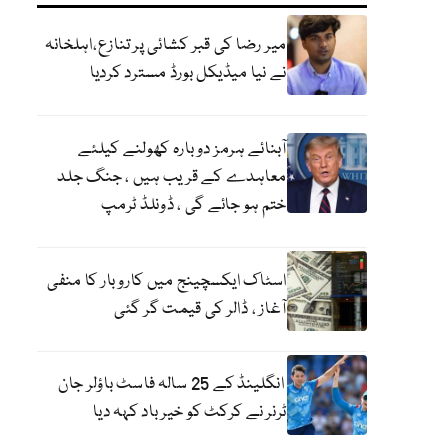
میر رضا کی قبر کشائی پر تنازع،اہلخانہ
نے نیا میڈیکل بورڈ مسترد کردیا
آبنائے ہرمز دوبارہ کھولنے کیلئے
معاہدے کے قریب ہیں ، جنگ جلد
ختم ہو جائے گی ، ڈونلڈ ٹرمپ
اسٹاک ایکسچینج میں کاروبار کا منفی
آغاز ، ڈالر کی قیمت گر گئی
انگلینڈ کے 25 سالہ فاسٹ باؤلر جان
ٹرنر نے کرکٹ کو خیر باد کہہ دیا