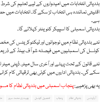
بلدیاتی انتخابات میں امیدواروں کے لیے تعلیم کی شرط
ہے۔
بلدیاتی اسمبلی کا اسپیکر کنوینئر کہلائے گا۔
نئے بلدیاتی نظام میں نوجوانوں اور ٹیکنوکریٹس کی مخ
کونسل کی اسمبلیوں میں فیصلہ شو آف ہینڈ کے ذریعے 
نئے قانون کے تحت پہلے اور آخری سال میئر، ڈپٹی میئر
سکے گی۔ بلدیاتی اداروں میں کوئی بھی ترقیاتی کام کرانے 
یہ بھی پڑھیے:
پنجاب اسمبلی میں بلدیاتی نظام کا مسود
آرڈیننس
بلدیاتی نظام
پنجاب
تحصیل کونسل
چوہدری محمد سرور
حل