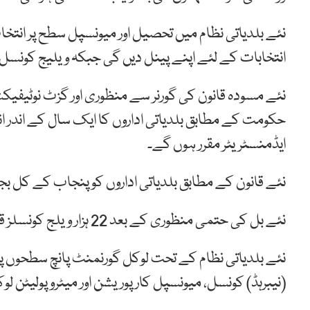
نئے بلدیاتی نظام میں تحصیل اور میونسپل سطح پر انتخا
انتخابات کے لئے اپنے پینل دیں گی جبکہ ویلیج کونسل ا
نئے مسودہ قانون کی گورنر سے منظوری اور گزٹ نوٹیفی
حکومت کے مطابق بلدیاتی اداروں کا ایک سال کے اندر انت
ایڈمنسٹریٹر مقرر ہوں گے۔
نئے قانون کے مطابق بلدیاتی اداروں کو پنجاب کے کل بجٹ کا 33 فیصد حصہ دیا ج
نئے بل کی حتمی منظوری کے بعد 22 ہزار ویلج کونسلز قائم ہوں گی اور 138 تحصیل کونسلز کے انتخابات ہوں گے۔
نئے بلدیاتی نظام کے تحت لوکل گورنمنٹ پانچ سطحوں
(نیبرہڈ) کونسل، میونسپل کارپوریشن اور میٹروپولیٹن 