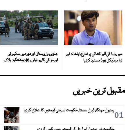
جنوبی وزیرستان اور دیر میں سکیورٹی
میر رضا کی قبر کشائی پر تنازع،اہلخانہ نے
فورسز کی کارروائیاں ، 10دہشتگرد ہلاک
نیا میڈیکل بورڈ مسترد کردیا
مقبول ترین خبریں
پیٹرول مہنگا، ڈیزل سستا، حکومت نے نئی قیمتوں کا اعلان کر دیا
01
حکومت نے پیٹرول اور ڈیزل کی قیمتوں میں کمی کر دی