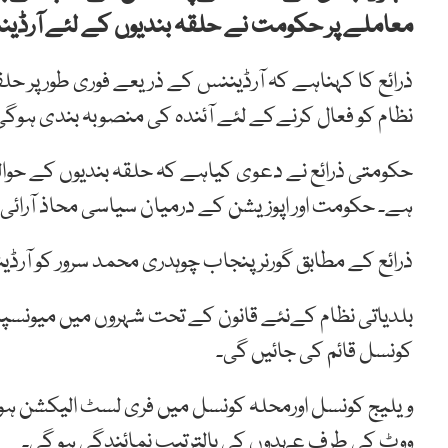
معاملے پر حکومت نے حلقہ بندیوں کے لئے آرڈینن
ذرائع کا کہناہے کہ آرڈیننس کے ذریعے فوری طور پر حلقہ
نظام کو فعال کرنےکے لئے آئندہ کی منصوبہ بندی ہوگی
حکومتی ذرائع نے دعوی کیاہے کہ حلقہ بندیوں کے حوال
ہے۔ حکومت اور اپوزیشن کے درمیان سیاسی محاذ آرائی 
ذرائع کے مطابق گورنر پنجاب چوہدری محمد سرور کو آرڈی
بلدیاتی نظام کےنئے قانون کے تحت شہروں میں میونسپل
کونسل قائم کی جائیں گی۔
ویلیج کونسل اورمحلہ کونسل میں فری لسٹ الیکشن ہوگا ا
ووٹ کی طرف عہدوں کی بالترتیب نمائندگی ہو گی۔