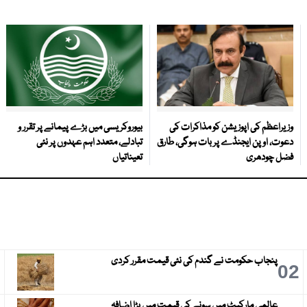
وزیراعظم کی اپوزیشن کو مذاکرات کی
بیوروکریسی میں بڑے پیمانے پر تقرر و
دعوت، اوپن ایجنڈے پر بات ہوگی، طارق
تبادلے، متعدد اہم عہدوں پر نئی
فضل چودھری
تعیناتیاں
پنجاب حکومت نے گندم کی نئی قیمت مقرر کردی
3
02
عالمی مارکیٹ میں سونے کی قیمت میں بڑا اضافہ