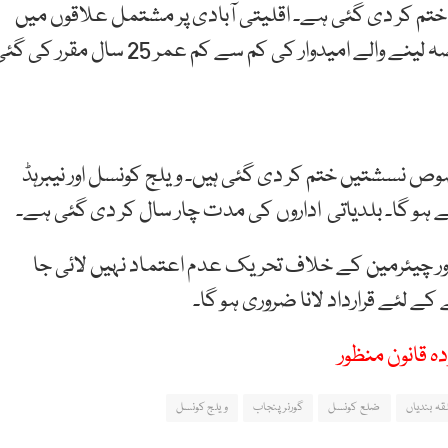
 ختم کر دی گئی ہے۔ اقلیتی آبادی پر مشتمل علاقوں میں
اقلیتی نمائندہ ہی انتخاب لڑ سکے گا۔ انتخابات میں حصہ لینے والے امیدوار کی کم سے کم عمر 25 سال مقرر 
صوص نسشتیں ختم کر دی گئی ہیں۔ ویلج کونسل اور نیبرہڈ
ہو گا۔ بلدیاتی اداروں کی مدت چار سال کر دی گئی ہے۔
 اور چیئرمین کے خلاف تحریک عدم اعتماد نہیں لائی جا
کے لئے قرارداد لانا ضروری ہو گا۔
ہ قانون منظور
قہ بندیاں
ضلع کونسل
گورنر پنجاب
ویلج کونسل