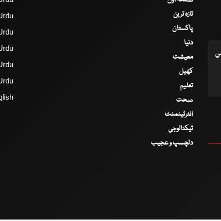
صفحۂ اول
تازہ ترین
Urdu
پاکستان
Urdu
دنیا
Urdu
اس
معیشت
Urdu
کھیل
Urdu
تعلیم
lish
صحت
انٹرٹینمنٹ
ٹیکنالوجی
دلچسپ و عجیب