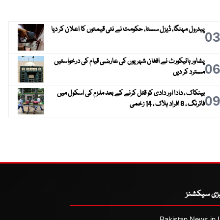
پیٹرول مہنگا، ڈیزل سستا، حکومت نے نئی قیمتوں کا اعلان کر دیا
0
پشاور ہائیکورٹ نے افغان شہریوں کی عارضی قیام کی درخواستیں
0
مسترد کر دیں
بینکاک ، دادا اور دادی کو قتل کرنے کے بعد ملزم کی اسکول میں
0
فائرنگ ، 8 افراد ہلاک ، 14 زخمی
یزی سیکشنز
Pakistan News in 