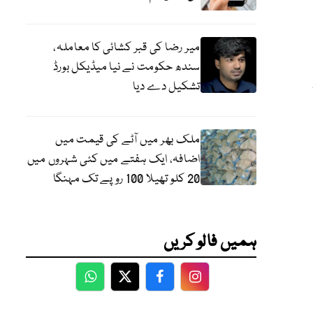
میر رضا کی قبر کشائی کا معاملہ،
سندھ حکومت نے نیا میڈیکل بورڈ
تشکیل دے دیا
ملک بھر میں آٹے کی قیمت میں
اضافہ، ایک ہفتے میں کئی شہروں میں
20 کلو تھیلا 100 روپے تک مہنگا
ہمیں فالو کریں
WhatsApp
Twitter
Facebook
Facebook