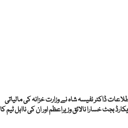
طلاعات ڈاکٹر نفیسہ شاہ نے وزارت خزانہ کی مالیاتی
رڈ بجٹ خسارا نالائق وزیراعظم اور ان کی نااہل ٹیم کا