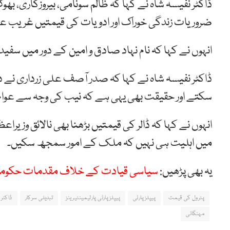
ڈاکٹر نفیسہ شاہ نے کہا کہ ظالم سونامی، بیروزگاری، بھو
ضروریات زندگی خوراک اور ادویات کی قیمتیں غریب عوا
انہوں نے کہا کہ نام نہاد صادق و امین کے دور میں س
ڈاکٹر نفیسہ شاہ نے کہا کہ صدر آصف علی زرداری نے د
سکتے اور حقیقت بھی یہی ہے کہ نیب کی وجہ سے عوام ک
انہوں نے کہا کہ ڈالر کی قیمتیں بڑھنا بھی نالائق وزیراع
میں اہلیت ہی نہیں کہ ملک کے امور سمجھ سکیں۔
یہ بھی پڑھیں:
سیاسی قیادت کے خلاف مقدمات حکومتی 
پٹرول کی قیمت
پیپلزپارٹی
پیپلزپارٹی پارلیمینٹیرینز
تبدیلی سرکار
ڈاکٹر 
مہنگائی