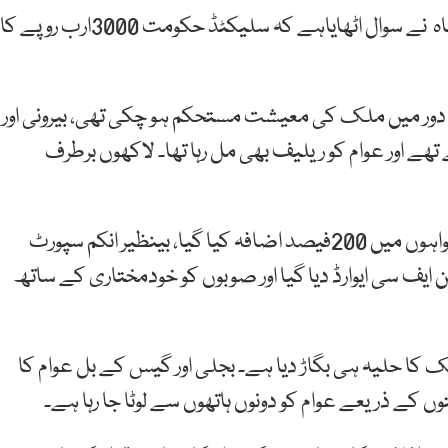
پیپلز پارٹی کی مرکزی سیکرٹری اطلاعات ڈاکٹر نفیسہ شاہ نے سوال اٹھایاہے کہ سلیکٹڈ حکومت 3000ارب روپے کا
 دور میں ملک کی معیشت مستحکم ہو چکی تھی، بیرونی اور
ہے تھے اور عوام کو ریلیف بھی مل رہا تھا۔ لاکھوں برطرف
انہوں نے کہا کہ پیپلزپارٹی کے دور میں ملازمین کی تنخواہوں میں 200فیصد اضافہ کیا گیا، بینظیر انکم سپورٹ
این ایف سی ایوارڈ دیا گیا اور صوبوں کو خودمختاری کے ساتھ
 کا حلیہ ہی بگاڑ دیا ہے۔ بجلی اور گیس کے بل عوام کا
 کے ذریعے عوام کو دونوں ہاتھوں سے لوٹا جا رہا ہے۔