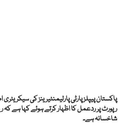
پاکستان پیپلز پارٹی پارلیمنٹیرینز کی سیکریٹری ا
رپورٹ پر ردعمل کا اظہار کرتے ہوئے کہا ہے کہ ریکا
شاخسانہ ہے۔