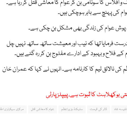
ک و افلاس کا سونامی بن کر عوام کا معاشی قتل کر رہا ہے۔
م کی پہنچ سے باہر ہوچکی ہیں۔
فید پوش عوام کی زندگی بھی مشکل بن چکی ہے۔
رست فرمایا تھا کہ نیب اور معیشت ساتھ ساتھ نہیں چل
ے فلاح و بہبود کے ادارے مفلوج بن کر رہ گئے ہیں۔
ظم کی نالائق ٹیم کا کارنامہ ہے۔ انہوں نے کہا کہ عمران خان
بوکھلاہٹ کا ثبوت ہے، پیپلزپارٹی
نفیسہ شاہ
ڈالر کی قیمت
سلیکٹڈ وزیراعظم
عوام کا معاشی قتل
مرکزی سیکرٹری اط