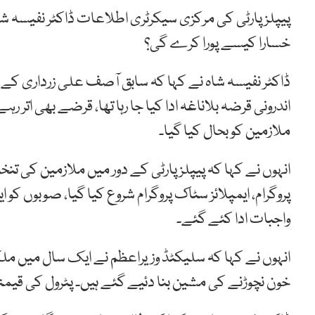
خسارا کیسے پورا کرے گی؟
ڈاکٹر نفیسہ شاہ نے کہا کہ سابق آصف علی زرداری کے
اندرونی قرضہ بلاناغہ ادا کیا جا رہا تھا، قرضے بھی اتر ر
ملازمین کو بحال کیا گیا۔
پروگرام، ایمپلائز سٹاک پروگرام شروع کیا گیا، صوبوں کو 
واجبات ادا کئے گئے۔
انہوں نے کہا کہ سلیکٹڈ وزیراعظم نے ایک سال میں ملک
خون نچوڑنے کی مشین بنا دئیے گئے ہیں۔ پٹرول کی قیمتوں