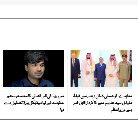
معاہدے کو عملی شکل دینے میں فیلڈ
میر رضا کی قبر کشائی کا معاملہ، سندھ
مارشل سید عاصم منیر کا کردار قابل قدر
حکومت نے نیا میڈیکل بورڈ تشکیل دے
ہے، وزیراعظم
دیا