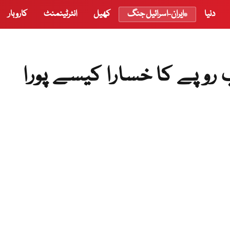
دنیا
ایران-اسرائیل جنگ
کھیل
انٹرٹینمنٹ
کاروبار
کٹڈ حکومت 3000ارب روپے کا خسارا کیسے پورا