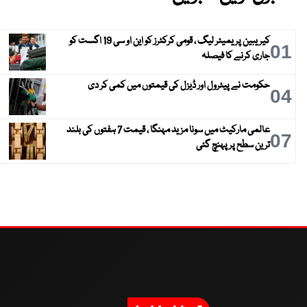
کیریبین پریمیئر لیگ ، قومی کرکٹرز کو این او سی 19 اگست کو
01
جاری کرنے کا فیصلہ
حکومت نے پیٹرول اور ڈیزل کی قیمتوں میں کمی کر دی
04
عالمی مارکیٹ میں سونا مزید مہنگا ، قیمت 7 ہفتوں کی بلند
07
ترین سطح پر پہنچ گئی