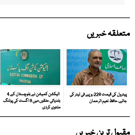
متعلقہ خبریں
الیکشن کمیشن نے بلوچستان کے 4
پیٹرول کی قیمت 228 روپے فی لیٹر کی
بلدیاتی حلقوں میں 9 اگست کی پولنگ
جائے، حافظ نعیم الرحمان
ملتوی کردی
مقبول ترین خبریں