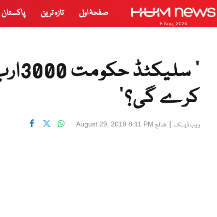
صفحۂ اول
تازہ ترین
پاکستان
8 Aug, 2026
’ سلی
کرے گی؟‘
|
شائع
August 29, 2019 8:11 PM
ویب ڈیسک