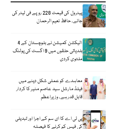
پیٹرول کی قیمت 228 روپے فی لیٹر کی
جائے، حافظ نعیم الرحمان
الیکشن کمیشن نے بلوچستان کے 4
بلدیاتی حلقوں میں 9 اگست کی پولنگ
ملتوی کردی
معاہدے کو عملی شکل دینے میں
فیلڈ مارشل سید عاصم منیر کا کردار
قابل قدر ہے، وزیراعظم
پی ٹی اے کا ای سم کے اجرا اور تبدیلی
کی فیس کم کرنے کا فیصلہ