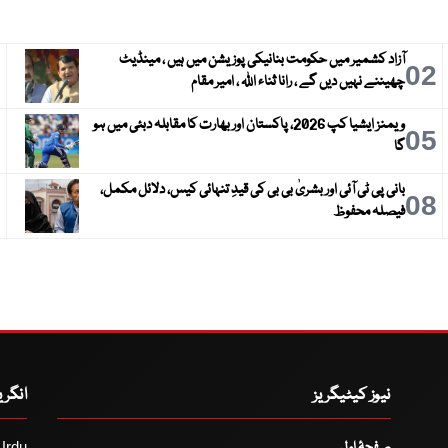
آزاد کشمیر میں حکومت بنانیکی پوزیشن میں ہیں ، مینڈیٹ
3
02
چھیننے نہیں دیں گے ، رانا ثناء اللہ ، امیر مقام
ویمنز ایشیا کپ 2026، پاکستان اور بھارت کا مقابلہ دبئی میں ہو
6
05
گا
بانی پی ٹی آئی اور بشریٰ بی بی کی قیدِ تنہائی کیس، دلائل مکمل،
9
08
فیصلہ محفوظ
نیوز کیٹیگریز
انگر
Urdu