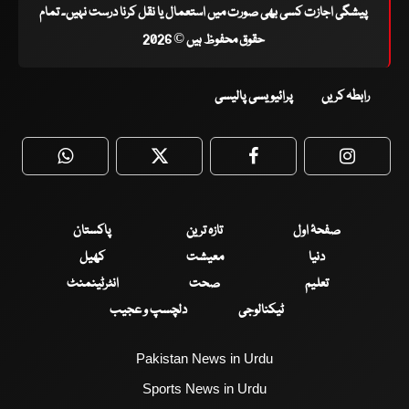
پیشگی اجازت کسی بھی صورت میں استعمال یا نقل کرنا درست نہیں۔ تمام
حقوق محفوظ ہیں © 2026
رابطہ کریں
پرائیویسی پالیسی
WhatsApp
Twitter
Facebook
Faceboo
صفحۂ اول
تازہ ترین
پاکستان
دنیا
معیشت
کھیل
تعلیم
صحت
انٹرٹینمنٹ
ٹیکنالوجی
دلچسپ و عجیب
Pakistan News in Urdu
Sports News in Urdu