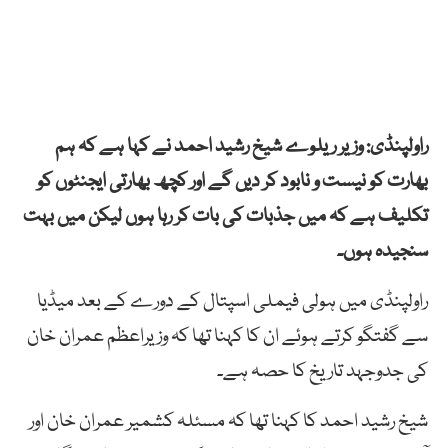
راولپنڈی: وزیر ریلوے شیخ رشید احمد نے کہا ہے کہ ہم
بھارت کو نیست و نابود کر دیں گے اور کچھ بھارتی ایجنٹوں کو
تکلیف ہے کہ میں جذبات کی بات کر رہا ہوں لیکن میں بہت
سنجیدہ ہوں۔
راولپنڈی میں ہولی فیملی اسپتال کے دورے کے بعد میڈیا
سے گفتگو کرتے ہوئے ان کا کہنا تھا کہ وزیراعظم عمران خان
کی جدوجہد تاریخ کا حصہ ہے۔
شیخ رشید احمد کا کہنا تھا کہ مسئلہ کشمیر عمران خان اور