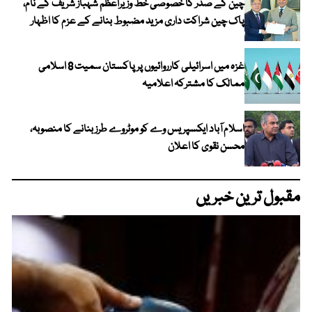
چین کے صدر کا خصوصی خط وزیراعظم شہباز شریف کے نام،
پاک چین شراکت داری مزید مضبوط بنانے کے عزم کا اظہار
غزہ میں اسرائیلی کارروائیوں پر پاکستان سمیت 8 اسلامی
ممالک کا مشترکہ اعلامیہ
اسلام آباد ایکسپریس وے کو موٹروے طرز بنانے کا منصوبہ،
محسن نقوی کا اعلان
مقبول ترین خبریں