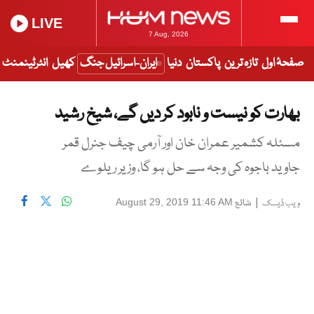
LIVE
7 Aug, 2026
صفحۂ اول
تازہ ترین
پاکستان
دنیا
ایران-اسرائیل جنگ
کھیل
انٹرٹینمنٹ
بھارت کو نیست و نابود کر دیں گے، شیخ رشید
مسئلہ کشمیر عمران خان اور آرمی چیف جنرل قمر
جاوید باجوہ کی وجہ سے حل ہو گا، وزیر ریلوے
|
شائع
August 29, 2019 11:46 AM
ویب ڈیسک