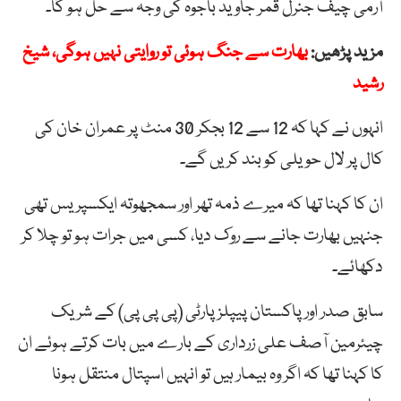
آرمی چیف جنرل قمر جاوید باجوہ کی وجہ سے حل ہو گا۔
مزید پڑھیں:
بھارت سے جنگ ہوئی تو روایتی نہیں ہوگی، شیخ
رشید
انہوں نے کہا کہ 12 سے 12 بجکر 30 منٹ پر عمران خان کی
کال پر لال حویلی کو بند کریں گے۔
ان کا کہنا تھا کہ میرے ذمہ تھر اور سمجھوتہ ایکسپریس تھی
جنہیں بھارت جانے سے روک دیا، کسی میں جرات ہو تو چلا کر
دکھائے۔
سابق صدر اور پاکستان پیپلز پارٹی (پی پی پی) کے شریک
چیئرمین آصف علی زرداری کے بارے میں بات کرتے ہوئے ان
کا کہنا تھا کہ اگر وہ بیمار ہیں تو انہیں اسپتال منتقل ہونا