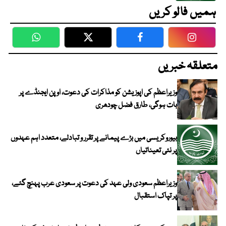
ہمیں فالو کریں
WhatsApp
Twitter
Facebook
Faceboo
متعلقہ خبریں
وزیراعظم کی اپوزیشن کو مذاکرات کی دعوت، اوپن ایجنڈے پر
بات ہوگی، طارق فضل چودھری
بیوروکریسی میں بڑے پیمانے پر تقرر و تبادلے، متعدد اہم عہدوں
پر نئی تعیناتیاں
وزیراعظم سعودی ولی عہد کی دعوت پر سعودی عرب پہنچ گئے،
پر تپاک استقبال