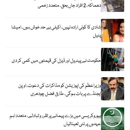
دھماکہ، 2 افراد جاں بحق، متعدد زخمی
شادی کا کوئی ارادہ نہیں، اکیلی بے حد خوش ہوں، امیشا
پٹیل
حکومت نے پیٹرول اور ڈیزل کی قیمتوں میں کمی کر دی
وزیراعظم کی اپوزیشن کو مذاکرات کی دعوت، اوپن
ایجنڈے پر بات ہوگی، طارق فضل چودھری
بیوروکریسی میں بڑے پیمانے پر تقرر و تبادلے، متعدد اہم
عہدوں پر نئی تعیناتیاں