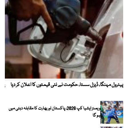
پیٹرول مہنگا، ڈیزل سستا، حکومت نے نئی قیمتوں کا اعلان کر دیا
پنج
ویمنز ایشیا کپ 2026، پاکستان اور بھارت کا مقابلہ دبئی میں
ہو گا