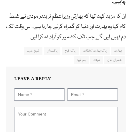
چاہیے۔
ان کا مزید کہنا تھا کہ بھارتی وزیراعظم نریندر مودی نے غلط
کام کیا وہ بھارت اور دنیا کو گمراہ کرنے جا رہا ہے، اس وقت تک
دم نہیں لیں گے جب تک کشمیر کو آزاد نہ کرا لیں۔
بھارت
پاک بھارت تعلقات
پاک فوج
پاکستان
شیخ رشید
عمران خان
مودی
ہم نیوز
LEAVE A REPLY