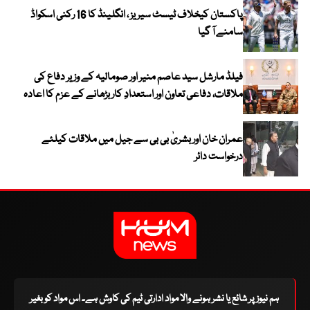
پاکستان کیخلاف ٹیسٹ سیریز ، انگلینڈ کا 16 رکنی اسکواڈ
سامنے آ گیا
فیلڈ مارشل سید عاصم منیر اور صومالیہ کے وزیر دفاع کی
ملاقات، دفاعی تعاون اور استعدادِ کار بڑھانے کے عزم کا اعادہ
عمران خان اور بشریٰ بی بی سے جیل میں ملاقات کیلئے
درخواست دائر
ہم نیوز پر شائع یا نشر ہونے والا مواد ادارتی ٹیم کی کاوش ہے۔ اس مواد کو بغیر