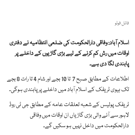
فائل فوٹو
اسلام آباد: وفاقی دارالحکومت کی ضلعی انتظامیہ نے دفتری
اوقات میں رش کم کرنے کے لیے بڑی گاڑیوں کے داخلے پر
پابندی لگا دی ہے۔
اطلاعات کے مطابق صبح 7 تا 10 بجے اور شام 4 تا رات 8 بجے
تک ہیوی ٹریفک کے اسلام آباد میں داخلے پر پابندی ہوگی۔
ٹریفک پولیس کے شعبہ تعلقات عامہ کے مطابق جی ٹی روڈ
لاہور سے آنے والی بڑی گاڑیاں ان اوقات میں وفاقی
دارالحکومت میں داخل نہیں ہو سکیں گے۔