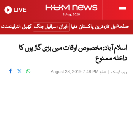
LIVE
8 Aug, 2026
صفحۂ اول
تازہ ترین
پاکستان
دنیا
ایران-اسرائیل جنگ
کھیل
انٹرٹینمنٹ
اسلام آباد: مخصوص اوقات میں بڑی گاڑیوں کا
داخلہ ممنوع
|
شائع
August 28, 2019 7:48 PM
ویب ڈیسک