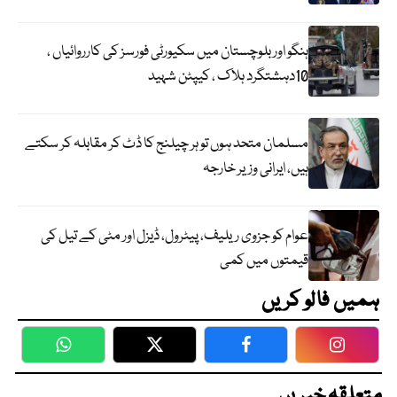
ہنگو اور بلوچستان میں سکیورٹی فورسز کی کارروائیاں ،
10دہشتگرد ہلاک ، کیپٹن شہید
مسلمان متحد ہوں تو ہر چیلنج کا ڈٹ کر مقابلہ کر سکتے
ہیں، ایرانی وزیر خارجہ
عوام کو جزوی ریلیف، پیٹرول، ڈیزل اور مٹی کے تیل کی
قیمتوں میں کمی
ہمیں فالو کریں
WhatsApp
Twitter
Facebook
Faceboo
متعلقہ خبریں