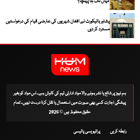
کہاں تک جا پہنچا؟
پشاور ہائیکورٹ نے افغان شہریوں کی عارضی قیام کی درخواستیں
مسترد کر دیں
ہم نیوز پر شائع یا نشر ہونے والا مواد ادارتی ٹیم کی کاوش ہے۔ اس مواد کو بغیر
پیشگی اجازت کسی بھی صورت میں استعمال یا نقل کرنا درست نہیں۔ تمام
حقوق محفوظ ہیں © 2026
رابطہ کریں
پرائیویسی پالیسی