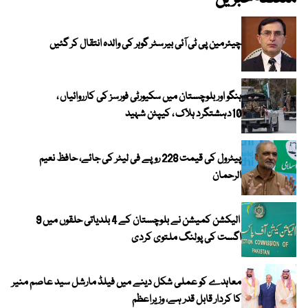
چیئرمین پی ٹی آئی بیرسٹر گوہر کی والدہ انتقال کر گئیں
ہنگو اور بلوچستان میں سکیورٹی فورسز کی کارروائیاں ،
10دہشتگرد ہلاک ، کیپٹن شہید
پیٹرول کی قیمت 228 روپے فی لیٹر کی جائے، حافظ نعیم
الرحمان
الیکشن کمیشن نے بلوچستان کے 4 بلدیاتی حلقوں میں 9
اگست کی پولنگ ملتوی کردی
معاہدے کو عملی شکل دینے میں فیلڈ مارشل سید عاصم منیر
کا کردار قابل قدر ہے، وزیراعظم