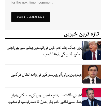
for the next time I comment.
تازہ ترین خبریں
ایران جنگ جلد ختم ، تیل کی قیمتیں پہلے سے بھی نچلی
سطح پر آئیں گی ، ڈونلڈ ٹرمپ
چیئرمین پی ٹی آئی بیرسٹر گوہر کی والدہ انتقال کر گئیں
فضائی طاقت سے فتح حاصل نہیں کی جا سکتی ، ایران
جنگ سے نکلیں ، امریکی جنرل کا صدر ٹرمپ کو مشورہ