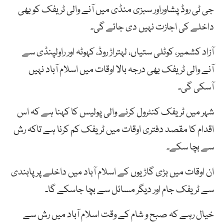
جی ٹی روڈ پشاوراور سبزی منڈی میں آنے والی ٹریفک کو بھی
داخلے کی اجازت نہیں دی جائے گی۔
آزاد کشمیر، کوٹلی ستیاں، لہتراڑ روڈ، کہوٹہ اور راولپنڈی سے
آنے والی ٹریفک بھی درجہ بالا اوقات میں اسلام آباد نہیں
آسکی گی۔
شہر میں ٹریفک کنٹرول کرنے والی پولیس کا کہنا ہے کہ اس
اقدام کا مقصد دفتری اوقات میں ٹریفک کم کرنا ہے تاکہ رش
سے بچا سکے۔
ان اوقات میں بڑی گاڑیوں کے اسلام آباد میں داخلے پر پابندی
سے ٹریفک جام اور دیگر مسائل سے بچا جاسکے گا۔
خیال رہے کہ صبح و شام کے وقت اسلام آباد میں رش سے