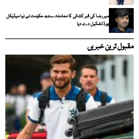
میر رضا کی قبر کشائی کا معاملہ، سندھ حکومت نے نیا میڈیکل
بورڈ تشکیل دے دیا
مقبول ترین خبریں