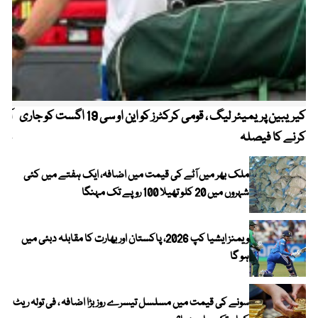
کیریبین پریمیئر لیگ ، قومی کرکٹرز کو این او سی 19 اگست کو جاری
آز
کرنے کا فیصلہ
چھی
ملک بھر میں آٹے کی قیمت میں اضافہ، ایک ہفتے میں کئی
شہروں میں 20 کلو تھیلا 100 روپے تک مہنگا
ویمنز ایشیا کپ 2026، پاکستان اور بھارت کا مقابلہ دبئی میں
ہو گا
سونے کی قیمت میں مسلسل تیسرے روز بڑا اضافہ ، فی تولہ ریٹ