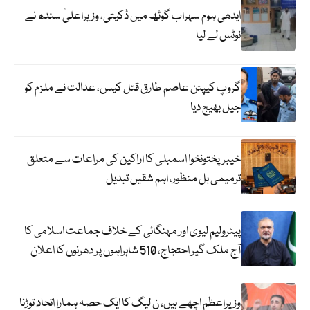
ایدھی ہوم سہراب گوٹھ میں ڈکیتی، وزیراعلیٰ سندھ نے
نوٹس لے لیا
گروپ کیپٹن عاصم طارق قتل کیس، عدالت نے ملزم کو
جیل بھیج دیا
خیبرپختونخوا اسمبلی کا اراکین کی مراعات سے متعلق
ترمیمی بل منظور، اہم شقیں تبدیل
پیٹرولیم لیوی اور مہنگائی کے خلاف جماعت اسلامی کا
آج ملک گیر احتجاج، 510 شاہراہوں پر دھرنوں کا اعلان
وزیراعظم اچھے ہیں، ن لیگ کا ایک حصہ ہمارا اتحاد توڑنا