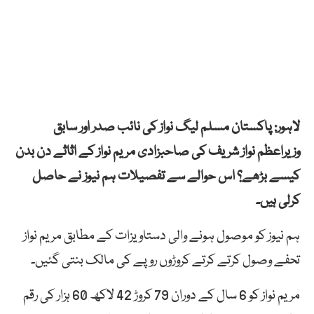
لاہور: پاکستان مسلم لیگ نواز کی نائب صدر اور سابق
وزیراعظم نواز شریف کی صاحبزادی مریم نواز کے اثاثے دن بدن
کیسے بڑھے؟ اس حوالے سے تفصیلات ہم نیوز نے حاصل
کرلی ہیں۔
ہم نیوز کو موصول ہونے والی دستاویزات کے مطابق مریم نواز
تحفے وصول کرتے کرتے کروڑوں روپے کی مالک بنتی گئیں۔
مریم نواز کو 6 سال کے دوران 79 کروڑ 42 لاکھ 60 ہزار کی رقم