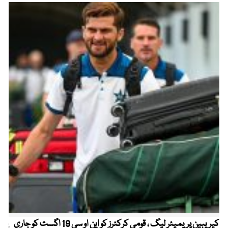
کیریبین پریمیئر لیگ ، قومی کرکٹرز کو این او سی 19 اگست کو جاری
پیٹ