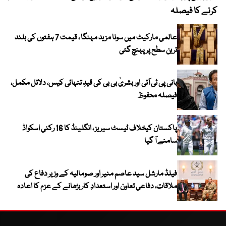
کرنے کا فیصلہ
عالمی مارکیٹ میں سونا مزید مہنگا ، قیمت 7 ہفتوں کی بلند
ترین سطح پر پہنچ گئی
بانی پی ٹی آئی اور بشریٰ بی بی کی قیدِ تنہائی کیس، دلائل مکمل،
فیصلہ محفوظ
پاکستان کیخلاف ٹیسٹ سیریز ، انگلینڈ کا 16 رکنی اسکواڈ
سامنے آ گیا
فیلڈ مارشل سید عاصم منیر اور صومالیہ کے وزیر دفاع کی
ملاقات، دفاعی تعاون اور استعدادِ کار بڑھانے کے عزم کا اعادہ