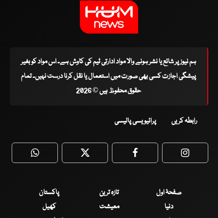
ہم نیوز پر شائع یا نشر ہونے والا مواد ادارتی ٹیم کی کاوش ہے۔ اس مواد کو بغیر
پیشگی اجازت کسی بھی صورت میں استعمال یا نقل کرنا درست نہیں۔ تمام
حقوق محفوظ ہیں © 2026
رابطہ کریں
پرائیویسی پالیسی
WhatsApp
Twitter
Facebook
Faceboo
صفحۂ اول
تازہ ترین
پاکستان
دنیا
معیشت
کھیل