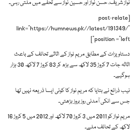
نواز شریف، حسن نواز اور حسین نواز سے تحفے میں ملتی رہی۔
[post-relate
link=”https://humnews.pk//latest/191349/”
position =”left”]
دستاویزات کے مطابق مریم نواز کے اثاثے تحائف کے باعث
اثاثہ جات 7 کروڑ 35 لاکھ سے بڑھ کر 83 کروڑ 7 لاکھ 30 ہزار
ہوگیے۔
نیب ذرائع نے بتایا کہ مریم نواز کا کوئی ایسا ذریعہ نہیں تھا
جس سے انکی آمدنی روز بروز بڑھتی۔
مریم نواز کو 2011 میں 3 کروڑ 70 لاکھ اور 2012 میں 5 کروڑ 16
لاکھ کے تحائف ملے۔