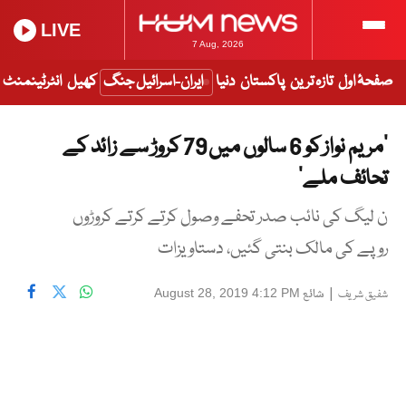
LIVE
7 Aug, 2026
صفحۂ اول
تازہ ترین
پاکستان
دنیا
ایران-اسرائیل جنگ
کھیل
انٹرٹینمنٹ
’مریم نواز کو 6 سالوں میں 79 کروڑ سے زائد کے
تحائف ملے‘
ن لیگ کی نائب صدر تحفے وصول کرتے کرتے کروڑوں
روپے کی مالک بنتی گئیں، دستاویزات
|
شائع
August 28, 2019 4:12 PM
شفیق شریف