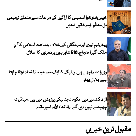
خیبرپختونخوا اسمبلی کا اراکین کی مراعات سے متعلق ترمیمی
بل منظور، اہم شقیں تبدیل
پیٹرولیم لیوی اور مہنگائی کے خلاف جماعت اسلامی کا آج
ملک گیر احتجاج، 510 شاہراہوں پر دھرنوں کا اعلان
وزیراعظم اچھے ہیں، ن لیگ کا ایک حصہ ہمارا اتحاد توڑنا چاہتا
ہے، بلاول بھٹو
آزاد کشمیر میں حکومت بنانیکی پوزیشن میں ہیں ، مینڈیٹ
چھیننے نہیں دیں گے ، رانا ثناء اللہ ، امیر مقام
مقبول ترین خبریں