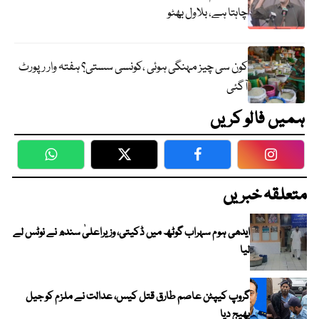
چاہتا ہے، بلاول بھٹو
کون سی چیز مہنگی ہوئی ،کونسی سستی؟ ہفتہ وار رپورٹ
آگئی
ہمیں فالو کریں
WhatsApp
Twitter
Facebook
Faceboo
متعلقہ خبریں
ایدھی ہوم سہراب گوٹھ میں ڈکیتی، وزیراعلیٰ سندھ نے نوٹس لے
لیا
گروپ کیپٹن عاصم طارق قتل کیس، عدالت نے ملزم کو جیل
بھیج دیا