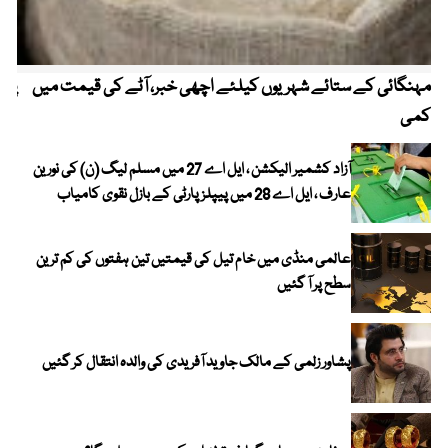
مہنگائی کے ستائے شہریوں کیلئے اچھی خبر، آٹے کی قیمت میں
پیٹ
کمی
آزاد کشمیر الیکشن ، ایل اے 27 میں مسلم لیگ (ن) کی نورین
عارف ، ایل اے 28 میں پیپلز پارٹی کے بازل نقوی کامیاب
عالمی منڈی میں خام تیل کی قیمتیں تین ہفتوں کی کم ترین
سطح پر آ گئیں
پشاور زلمی کے مالک جاوید آفریدی کی والدہ انتقال کر گئیں