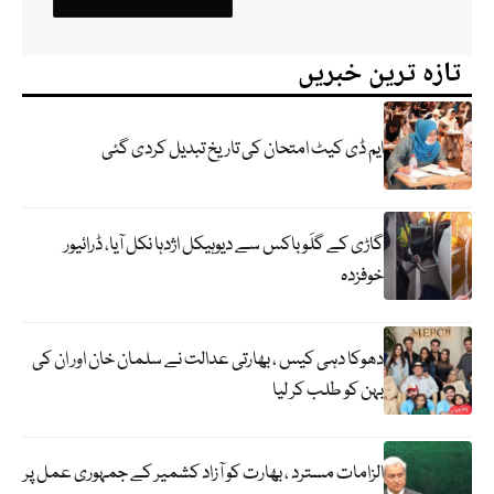
تازہ ترین خبریں
ایم ڈی کیٹ امتحان کی تاریخ تبدیل کردی گئی
گاڑی کے گلَو باکس سے دیوہیکل اژدہا نکل آیا، ڈرائیور
خوفزدہ
دھوکا دہی کیس ، بھارتی عدالت نے سلمان خان اور ان کی
بہن کو طلب کر لیا
الزامات مسترد ، بھارت کو آزاد کشمیر کے جمہوری عمل پر