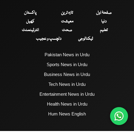
صفحۂ اول
تازہ ترین
پاکستان
دنیا
معیشت
کھیل
تعلیم
صحت
انٹرٹینمنٹ
ٹیکنالوجی
دلچسپ و عجیب
Pakistan News in Urdu
Sports News in Urdu
Business News in Urdu
Tech News in Urdu
Entertainment News in Urdu
Health News in Urdu
Hum News English