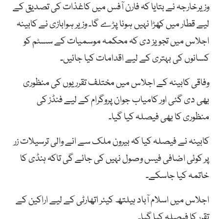
وزیرخارجہ نے بتایا کہ فارن آفس میں کاغذات کی تصدیق کے
لیے قطار میں کھڑا نہیں ہونا پڑے گا۔ وزیر ہوابازی نے کابینہ
اجلاس میں تجویز دی کہ محکمہ موسمیات کے سسٹم کو
کسانوں کی بہتری کے لیے اقدامات کیا جائیں۔
وفاقی کابینہ کے اجلاس میں مختلف تقرریوں کی منظوری
بھی دی گئی اور کامیاب جوان پروگرام کے لیے فنڈز کی
منظوری کا بھی فیصلہ کیا گیا۔
کابینہ نے فیصلہ کیا کہ بیرون ملک سے انے والی ترسیلات زر
پر کوئی اضافی فیس وصول نہیں کی جائے گی تاکہ ہنڈی کا
خاتمہ کیا جاسکے۔
اجلاس میں اسلام آباد ہیلتھ کیئر اتھارٹی کے لیے اراکین کے
تقرر کا فیصلہ کیا گیا۔