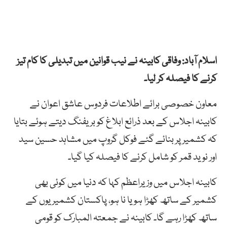
اسلام آباد: وفاقی کابینہ نے نیب قوانین میں تبدیلی کا کام تیز
کرنے کا فیصلہ کر لیا۔
معاون خصوصی برائے اطلاعات فردوس عاشق اعوان نے
کابینہ اجلاس کے بعد ذرائع ابلاغ کو بریفنگ دیتے ہوئے بتایا
کہ کشمیر پر بنائے گئے فوکل گروپ میں مشاہد حسین سید
اور نوید قمر کو شامل کرنے کا فیصلہ کیا گیا۔
کابینہ اجلاس میں وزیراعظم کہا کہ دنیا میں کوئی بھی
کشمیر کے ساتھ کھڑا ہو یا نا ہو، پاکستان کشمیریوں کے
ساتھ کھڑا رہے گا۔ کابینہ نے جمعتہ المبارک کو قومی