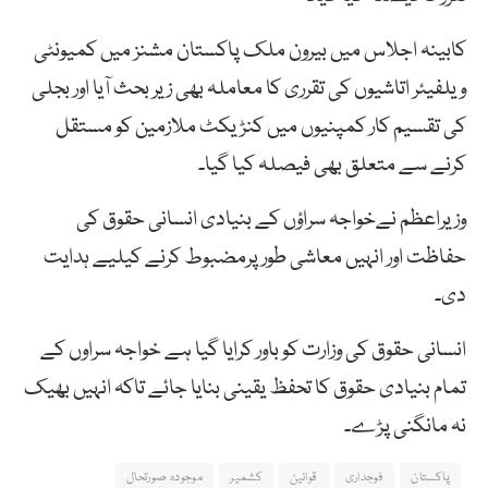
کابینہ اجلاس میں بیرون ملک پاکستان مشنز میں کمیونٹی
ویلفیئر اتاشیوں کی تقرری کا معاملہ بھی زیر بحث آیا اور بجلی
کی تقسیم کار کمپنیوں میں کنڑیکٹ ملازمین کو مستقل
کرنے سے متعلق بھی فیصلہ کیا گیا۔
وزیراعظم نےخواجہ سراؤں کے بنیادی انسانی حقوق کی
حفاظت اور انہیں معاشی طور پرمضبوط کرنے کیلیے ہدایت
دی۔
انسانی حقوق کی وزارت کو باور کرایا گیا ہے خواجہ سراوں کے
تمام بنیادی حقوق کا تحفظ یقینی بنایا جائے تاکہ انہیں بھیک
نہ مانگنی پڑے۔
پاکستان
فوجداری
قوانین
کشمیر
موجودہ صورتحال