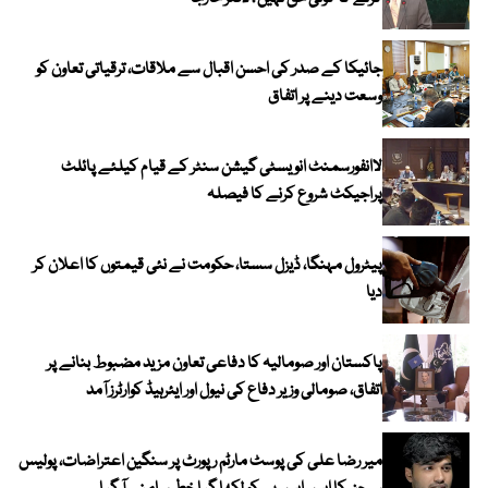
جائیکا کے صدر کی احسن اقبال سے ملاقات، ترقیاتی تعاون کو
وسعت دینے پر اتفاق
لاانفورسمنٹ انویسٹی گیشن سنٹر کے قیام کیلئے پائلٹ
پراجیکٹ شروع کرنے کا فیصلہ
پیٹرول مہنگا، ڈیزل سستا، حکومت نے نئی قیمتوں کا اعلان کر
دیا
پاکستان اور صومالیہ کا دفاعی تعاون مزید مضبوط بنانے پر
اتفاق، صومالی وزیر دفاع کی نیول اور ایئرہیڈ کوارٹرز آمد
میر رضا علی کی پوسٹ مارٹم رپورٹ پر سنگین اعتراضات، پولیس