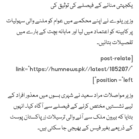
یکجہتی منانے کے فیصلے کی توثیق کی
وزیرریلوے نے اپنے محکمے میں عوام کو ملنے والی سہولیات
پر کابینہ کو اعتماد میں لیا اور ماہانہ بچت کے بارے میں
تفصیلات بتائیں۔
[post-relate
link=”https://humnews.pk//latest/185207/”
position =”left”]
وزیر مواصلات مراد سعید نے شہری بسوں میں معذور افراد کے
لیے نشستیں مختص کرنے کے فیصلے سے آگاہ کیا۔ انہوں
بتایا کہ بیرون ملک سے آنے والی ترسیلات زر پاکستان پوسٹ
کے ذریعے بغیر فیس کے بھیجی جا سکتی ہیں۔