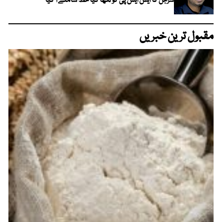
سرجن کا ایس ایس پی کو لکھا گیا خط سامنے آ گیا
مقبول ترین خبریں