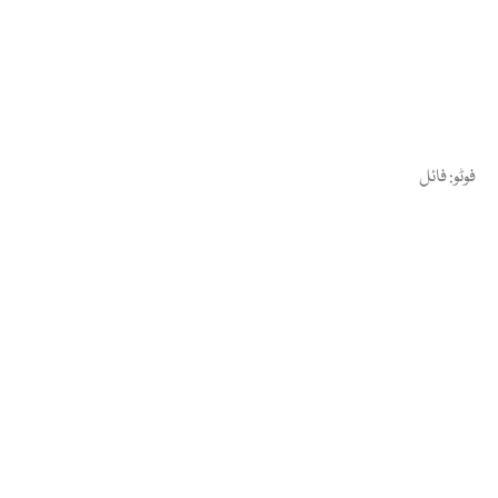
فوٹو: فائل