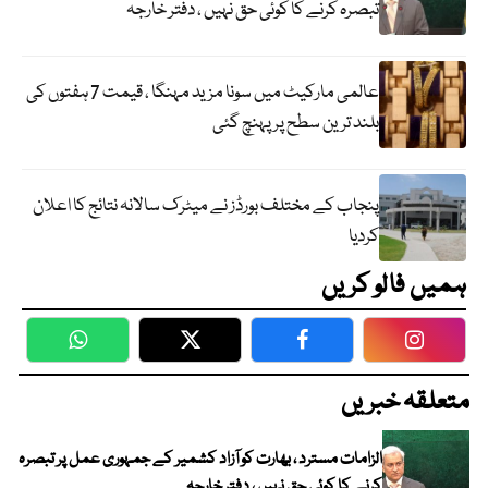
تبصرہ کرنے کا کوئی حق نہیں ، دفتر خارجہ
عالمی مارکیٹ میں سونا مزید مہنگا ، قیمت 7 ہفتوں کی
بلند ترین سطح پر پہنچ گئی
پنجاب کے مختلف بورڈز نے میٹرک سالانہ نتائج کا اعلان
کردیا
ہمیں فالو کریں
WhatsApp
Twitter
Facebook
Faceboo
متعلقہ خبریں
الزامات مسترد ، بھارت کو آزاد کشمیر کے جمہوری عمل پر تبصرہ
کرنے کا کوئی حق نہیں ، دفتر خارجہ