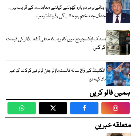
آبنائے ہرمز دوبارہ کھولنے کیلئے معاہدے کے قریب ہیں ،
جنگ جلد ختم ہو جائے گی ، ڈونلڈ ٹرمپ
اسٹاک ایکسچینج میں کاروبار کا منفی آغاز ، ڈالر کی قیمت
گر گئی
انگلینڈ کے 25 سالہ فاسٹ باؤلر جان ٹرنر نے کرکٹ کو خیر
باد کہہ دیا
ہمیں فالو کریں
WhatsApp
Twitter
Facebook
Faceboo
متعلقہ خبریں