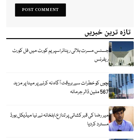
تازہ ترین خبریں
جسٹس مسرت ہلالی ریٹائر؛سپریم کورٹ میں فل کورٹ
ریفرنس
بچوں کو خطرات سے بروقت آگاہ نہ کرنے پر میٹا پر مزید
567 ملین ڈالر جرمانہ
میر رضا کی قبر کشائی پر تنازع،اہلخانہ نے نیا میڈیکل بورڈ
مسترد کردیا