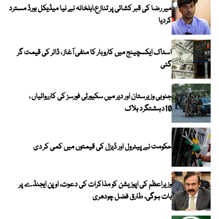
میر رضا کی قبر کشائی پر تنازع،اہلخانہ نے نیا میڈیکل بورڈ مسترد
کردیا
اسٹاک ایکسچینج میں کاروبار کا منفی آغاز ، ڈالر کی قیمت گر
گئی
جنوبی وزیرستان اور دیر میں سکیورٹی فورسز کی کارروائیاں ،
10دہشتگرد ہلاک
حکومت نے پیٹرول اور ڈیزل کی قیمتوں میں کمی کر دی
وزیراعظم کی اپوزیشن کو مذاکرات کی دعوت، اوپن ایجنڈے پر
بات ہوگی، طارق فضل چودھری