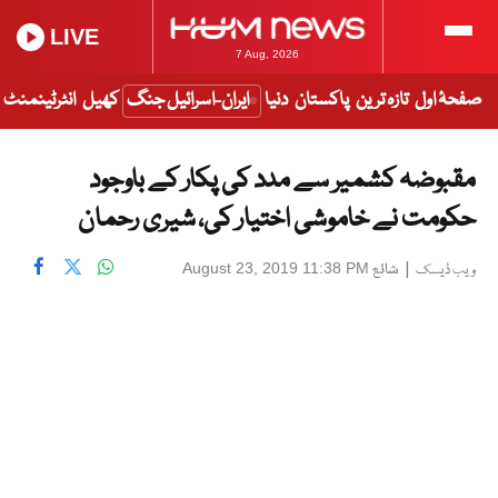
LIVE
7 Aug, 2026
صفحۂ اول
تازہ ترین
پاکستان
دنیا
ایران-اسرائیل جنگ
کھیل
انٹرٹینمنٹ
مقبوضہ کشمیر سے مدد کی پکار کے باوجود
حکومت نے خاموشی اختیار کی، شیری رحمان
|
شائع
August 23, 2019 11:38 PM
ویب ڈیسک