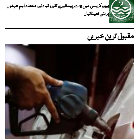
بیوروکریسی میں بڑے پیمانے پر تقرر و تبادلے، متعدد اہم عہدوں
پر نئی تعیناتیاں
مقبول ترین خبریں