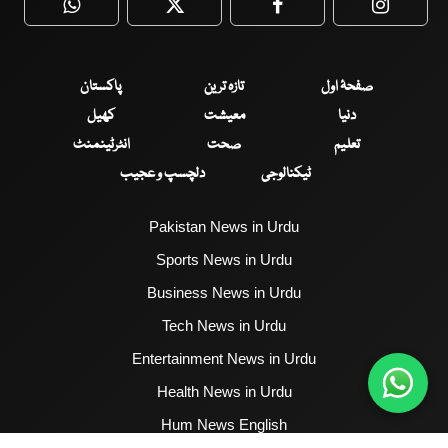
WhatsApp
Twitter
Facebook
Faceboo
صفحۂ اول
تازہ ترین
پاکستان
دنیا
معیشت
کھیل
تعلیم
صحت
انٹرٹینمنٹ
ٹیکنالوجی
دلچسپ و عجیب
Pakistan News in Urdu
Sports News in Urdu
Business News in Urdu
Tech News in Urdu
Entertainment News in Urdu
Health News in Urdu
Hum News English