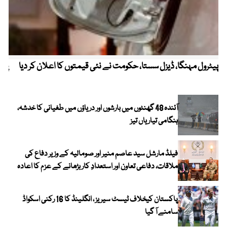
پیٹرول مہنگا، ڈیزل سستا، حکومت نے نئی قیمتوں کا اعلان کر دیا
پنج
آئندہ 48 گھنٹوں میں بارشوں اور دریاؤں میں طغیانی کا خدشہ،
ہنگامی تیاریاں تیز
فیلڈ مارشل سید عاصم منیر اور صومالیہ کے وزیر دفاع کی
ملاقات، دفاعی تعاون اور استعدادِ کار بڑھانے کے عزم کا اعادہ
پاکستان کیخلاف ٹیسٹ سیریز ، انگلینڈ کا 16 رکنی اسکواڈ
سامنے آ گیا