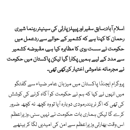
اسلام آباد:سابق سفیر اور پیپلزپارٹی کی سینیئر رہنما شیری
رحمان کا کہنا ہے کہ کشمیر کے حوالے سے ردعمل میں
حکومت نے سست روی کا مظاہرہ کیا ہے، مقبوضہ کشمیر
سے مدد کے لیے ہمیں پکارا گیا لیکن پاکستان میں حکومت
نے مجرمانہ خاموشی اختیار کررکھی تھی۔
پروگرام ایجنڈا پاکستان میں میزبان عامر ضیاء سے گفتگو
میں انہوں نے کہا کہ ہم نے حکومت کو آگاہ کرنے کی کوشش
کی تھی کہ اگر نریندرمودی دوبارہ آیا تو وہ کچھ نہ کچھ ضرور
کرے گا لیکن ہماری بات حکومت نے نہیں سنی، وزیراعظم
اس وقت بھارتی وزیراعظم سے امن کی امیدیں لگا کر بیٹھے