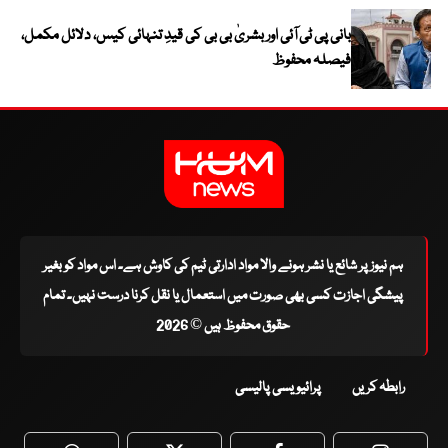
بانی پی ٹی آئی اور بشریٰ بی بی کی قیدِ تنہائی کیس، دلائل مکمل،
فیصلہ محفوظ
ہم نیوز پر شائع یا نشر ہونے والا مواد ادارتی ٹیم کی کاوش ہے۔ اس مواد کو بغیر
پیشگی اجازت کسی بھی صورت میں استعمال یا نقل کرنا درست نہیں۔ تمام
حقوق محفوظ ہیں © 2026
رابطہ کریں
پرائیویسی پالیسی