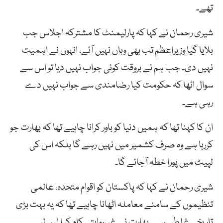
تھے۔
شیری رحمان نے کہا کہ پارلیمنٹ کا مشترکہ اجلاس جب
بلایا گیا وزیراعظم تب بھی وہاں نہیں آئے، انہوں نے اہمیت
نہیں دی۔ جب ہم نے بروقت کوئی جواب نہیں دیا تو اس سے
سوال اٹھا کہ حکومت کیا رضامندی سے جواب نہیں دے
رہی ہے۔
ان کا کہنا تھا کہ ہمیں دنیا کو باور کرانا چاہیے تھا کہ بھارت جو
کررہا ہے وہ صرف کشمیر میں نہیں رہے گا بلکہ اس کی
لپیٹ میں پورا خطہ آجائے گا۔
شیری رحمان نے کہا کہ پاکستان کو اقوام متحدہ، عالمی
تنظیموں کے سامنے معاملہ اٹھانا چاہیے تھا کہ یہ بہت بڑی
تاریخی غلطی ہے۔ بھارت نے غیرروایتی کام کیا اس لیے