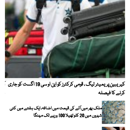
کیریبین پریمیئر لیگ ، قومی کرکٹرز کو این او سی 19 اگست کو جاری
آز
کرنے کا فیصلہ
چھی
ملک بھر میں آٹے کی قیمت میں اضافہ، ایک ہفتے میں کئی
شہروں میں 20 کلو تھیلا 100 روپے تک مہنگا