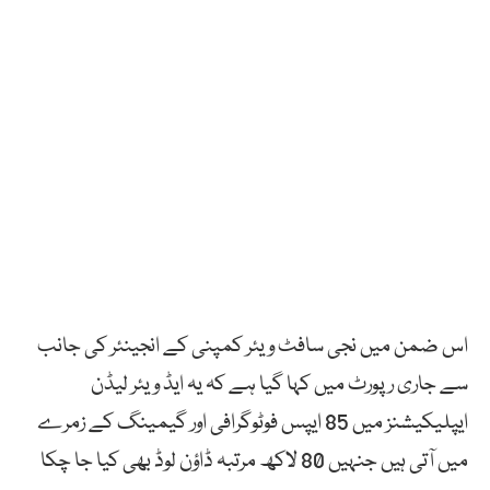
اس ضمن میں نجی سافٹ ویئر کمپنی کے انجینئر کی جانب
سے جاری رپورٹ میں کہا گیا ہے کہ یہ ایڈ ویئر لیڈن
ایپلیکیشنز میں 85 ایپس فوٹوگرافی اور گیمینگ کے زمرے
میں آتی ہیں جنہیں 80 لاکھ مرتبہ ڈاؤن لوڈ بھی کیا جا چکا