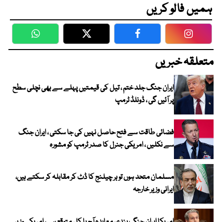
ہمیں فالو کریں
WhatsApp
Twitter
Facebook
Faceboo
متعلقہ خبریں
ایران جنگ جلد ختم ، تیل کی قیمتیں پہلے سے بھی نچلی سطح
پر آئیں گی ، ڈونلڈ ٹرمپ
فضائی طاقت سے فتح حاصل نہیں کی جا سکتی ، ایران جنگ
سے نکلیں ، امریکی جنرل کا صدر ٹرمپ کو مشورہ
مسلمان متحد ہوں تو ہر چیلنج کا ڈٹ کر مقابلہ کر سکتے ہیں،
ایرانی وزیر خارجہ
امریکا ایران جنگ بندی معاہدہ آج یا کل متوقع ہے، امریکی وزیر