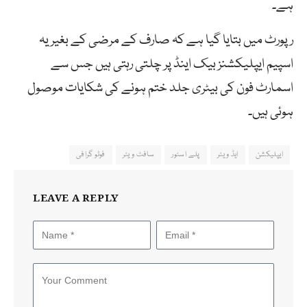
ہے۔
رپورٹ میں بتایا گیا ہے کہ صارف کے مرضی کے بغیر یہ
اسپیم ایپلیکشنز بیک اینڈ پر چلتی رہتی ہیں جس سے
اسمارٹ فون کی بیٹری جلد ختم ہونے کی شکایات موصول
ہوئی ہیں۔
ایپلیکشن
ایڈ ویئر
پلے اسٹور
سافٹ ویئر
فوٹو گرافی
LEAVE A REPLY