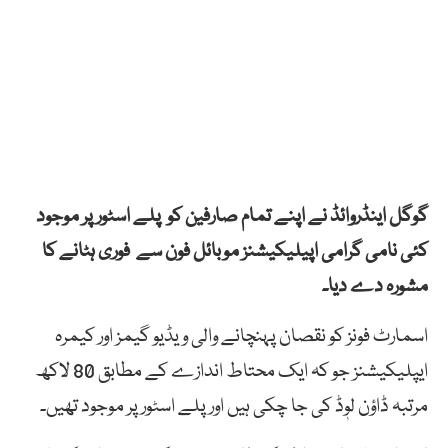
گوگل اینڈروائڈ نے اپنے تمام صارفین کو پلے اسٹور پر موجود
کئی نامی گرامی اپیلیکیشنز موبائل فون سے فوری ہٹانے کا
مشورہ دے دیا۔
اسمارٹ فونز کو نقصان پہنچانے والی ویڈیو گیمز اور کیمرہ
ایپلیکیشنز جو کہ ایک محتاط اندازے کے مطابق 80 لاکھ
مرتبہ ڈاؤن لوٖڈ کی جا چکی ہیں اور پلے اسٹور پر موجود تھیں۔