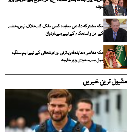
خزانہ
مکہ مشترکہ دفاعی معاہدہ کسی ملک کے خلاف نہیں، خطے
کے امن و استحکام کے لیے ہے، اردوان
مکہ دفاعی معاہدہ امن، ترقی اور خوشحالی کے لیے اہم سنگِ
میل ہے،سعودی وزیر خارجہ
مقبول ترین خبریں