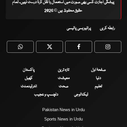
پیشگی اجازت کسی بھی صورت میں استعمال یا نقل کرنا درست نہیں۔ تمام
حقوق محفوظ ہیں © 2026
رابطہ کریں
پرائیویسی پالیسی
WhatsApp
Twitter
Facebook
Faceboo
صفحۂ اول
تازہ ترین
پاکستان
دنیا
معیشت
کھیل
تعلیم
صحت
انٹرٹینمنٹ
ٹیکنالوجی
دلچسپ و عجیب
Pakistan News in Urdu
Sports News in Urdu