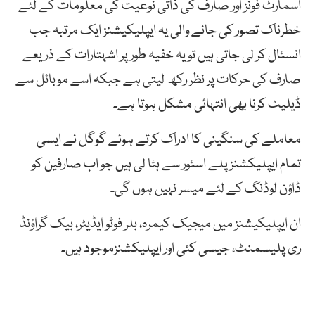
اسمارٹ فونز اور صارف کی ذاتی نوعیت کی معلومات کے لئے
خطرناک تصور کی جانے والی یہ ایپلیکیشنز ایک مرتبہ جب
انسٹال کر لی جاتی ہیں تو یہ خفیہ طور پر اشہتارات کے ذریعے
صارف کی حرکات پر نظر رکھ لیتی ہے جبکہ اسے موبائل سے
ڈیلیٹ کرنا بھی انتہائی مشکل ہوتا ہے۔
معاملے کی سنگینی کا ادراک کرتے ہوئے گوگل نے ایسی
تمام ایپلیکشنز پلے اسٹور سے ہٹا لی ہیں جو اب صارفین کو
ڈاؤن لوڈنگ کے لئے میسر نہیں ہوں گی۔
ان ایپلیکیشنز میں میجیک کیمرہ، بلر فوٹو ایڈیٹر، بیک گراؤنڈ
ری پلیسمنٹ، جیسی کئی اور ایپلیکشنزموجود ہیں۔