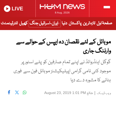
LIVE
8 Aug, 2026
صفحۂ اول
تازہ ترین
پاکستان
دنیا
ایران-اسرائیل جنگ
کھیل
انٹرٹینمنٹ
موبائل کے لئے نقصان دہ ایپس کے حوالے سے
وارننگ جاری
گوگل اینڈروائڈ نے اپنے تمام صارفین کو پلے اسٹور پر
موجود کئی نامی گرامی اپیلیکیشنز موبائل فون سے فوری
ہٹانے کا مشورہ دے دیا
|
شائع
August 23, 2019 1:01 PM
ویب ڈیسک