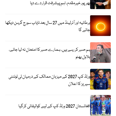
بھرپور خیرمقدم، اہم پیشرفت قرار دے دیا
برطانیہ اور آئرلینڈ میں 27 سال بعد نایاب سورج گرہن دیکھا
جائے گا
ہم صبر کر رہے ہیں، ہمارے صبر کا امتحان نہ لیا جائے،
بلاول بھٹو
ورلڈ کپ 2027 کے میزبان ممالک کے درمیان ٹی ٹوئنٹی
سیریز کا اعلان
افغانستان 2027 ورلڈ کپ کے لیے کوالیفائی کرگیا