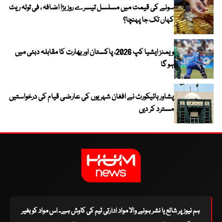
سونے کی قیمت میں مسلسل تیسرے روز بڑا اضافہ ، فی تولہ ریٹ
کہاں تک جا پہنچا؟
ویمنز ایشیا کپ 2026، پاکستان اور بھارت کا مقابلہ دبئی میں
ہو گا
پشاور ہائیکورٹ نے افغان شہریوں کی عارضی قیام کی درخواستیں
مسترد کر دیں
ہم نیوز پر شائع یا نشر ہونے والا مواد ادارتی ٹیم کی کاوش ہے۔ اس مواد کو بغیر