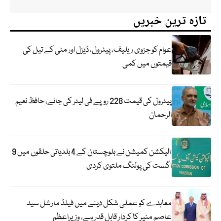
تازہ ترین خبریں
عوام کو جزوی ریلیف، پیٹرول، ڈیزل اور مٹی کے تیل کی
قیمتوں میں کمی
پیٹرول کی قیمت 228 روپے فی لیٹر کی جائے، حافظ نعیم
الرحمان
الیکشن کمیشن نے بلوچستان کے 4 بلدیاتی حلقوں میں 9
اگست کی پولنگ ملتوی کردی
معاہدے کو عملی شکل دینے میں فیلڈ مارشل سید
عاصم منیر کا کردار قابل قدر ہے، وزیراعظم