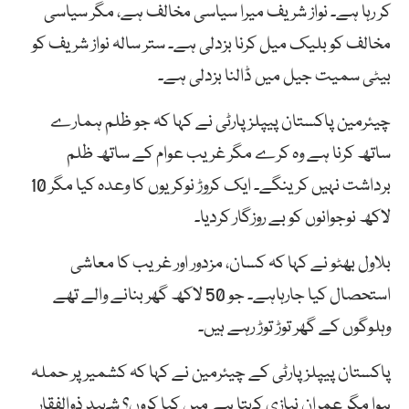
کر رہا ہے۔ نواز شریف میرا سیاسی مخالف ہے، مگر سیاسی
مخالف کو بلیک میل کرنا بزدلی ہے۔ ستر سالہ نواز شریف کو
بیٹی سمیت جیل میں ڈالنا بزدلی ہے۔
چیئرمین پاکستان پیپلزپارٹی نے کہا کہ جو ظلم ہمارے
ساتھ کرنا ہے وہ کرے مگر غریب عوام کے ساتھ ظلم
برداشت نہیں کرینگے۔ ایک کروڑ نوکریوں کا وعدہ کیا مگر 10
لاکھ نوجوانوں کو بے روزگار کردیا۔
بلاول بھٹو نے کہا کہ کسان، مزدور اور غریب کا معاشی
استحصال کیا جارہاہے۔ جو 50 لاکھ گھر بنانے والے تھے
وہلوگوں کے گھر توڑ توڑ رہے ہیں۔
پاکستان پیپلزپارٹی کے چیئرمین نے کہا کہ کشمیر پر حملہ
ہوا مگر عمران نیازی کہتا ہے میں کیا کروں؟ شہید ذوالفقار