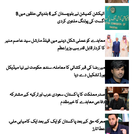
الیکشن کمیشن نے بلوچستان کے 4 بلدیاتی حلقوں میں 9
اگست کی پولنگ ملتوی کردی
معاہدے کو عملی شکل دینے میں فیلڈ مارشل سید عاصم منیر
کا کردار قابل قدر ہے، وزیراعظم
میر رضا کی قبر کشائی کا معاملہ، سندھ حکومت نے نیا میڈیکل
بورڈ تشکیل دے دیا
صدر مملکت کا پاکستان، سعودی عرب اور ترکیہ کے مشترکہ
دفاعی معاہدے کا خیرمقدم
معرکہ حق کے بعد پاکستان کو ایک کے بعد ایک کامیابی ملی،
عطا تارڑ