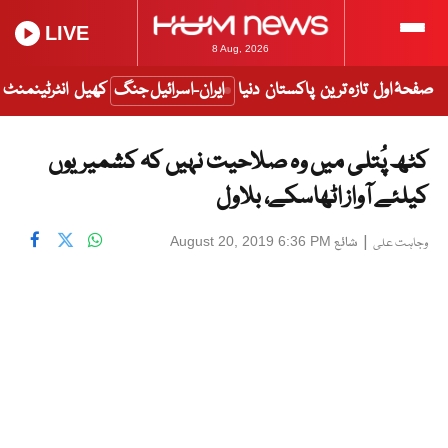
LIVE
8 Aug, 2026
صفحۂ اول
تازہ ترین
پاکستان
دنیا
ایران-اسرائیل جنگ
کھیل
انٹرٹینمنٹ
کٹھ پُتلی میں وہ صلاحیت نہیں کہ کشمیریوں
کیلئے آواز اٹھاسکے، بلاول
|
شائع
August 20, 2019 6:36 PM
وجاہت علی