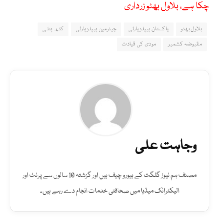
چکا ہے، بلاول بھٹو زرداری
بلاول بھٹو
پاکستان پیپلزپارٹی
چیئرمین پیپلزپارٹی
کٹھ پتلی
مقبوضہ کشمیر
مودی کی قیادت
وجاہت علی
مصنف ہم نیوز گلگت کے بیورو چیف ہیں اور گزشتہ 10 سالوں سے پرنٹ اور
الیکٹرانک میڈیا میں صحافتی خدمات انجام دے رہے ہیں۔