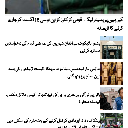
کیریبین پریمیئر لیگ ، قومی کرکٹرز کو این او سی 19 اگست کو جاری
آز
کرنے کا فیصلہ
چھی
پشاور ہائیکورٹ نے افغان شہریوں کی عارضی قیام کی درخواستیں
مسترد کر دیں
عالمی مارکیٹ میں سونا مزید مہنگا ، قیمت 7 ہفتوں کی بلند
ترین سطح پر پہنچ گئی
بانی پی ٹی آئی اور بشریٰ بی بی کی قیدِ تنہائی کیس، دلائل مکمل،
فیصلہ محفوظ
بینکاک ، دادا اور دادی کو قتل کرنے کے بعد ملزم کی اسکول میں