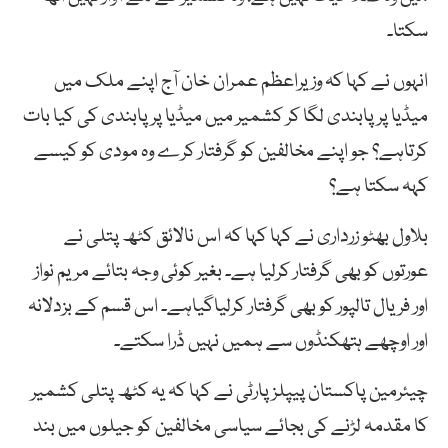
سکتا۔
انہوں نے کہا کہ وزیراعظم عمران خان آج اپنے ملک میں
میڈیا پر پابندی لگا کر کشمیر میں میڈیا پر پابندی کی کیا بات
کرتاہے؟ جو اپنے مخالفین کو گرفتار کرے وہ مودی کو کیسے
کہہ سکتا ہے؟
بلاول بھٹو زرداری نے کہا کہا کہ اس نالائق کٹھ پتلی نے
عورتوں کو بھی گرفتار کرلیا ہے۔ بغیر کوئی وجہ بتائے مریم نواز
اور فریال تالپور کو بھی گرفتار کرلیاگیاہے۔ اس قسم کے بزدلانہ
اور اوچھے ہتھکنڈوں سے ہمیں نہیں ڈرا سکتے۔
چیئرمین پاکستان پیپلزپارٹی نے کہا کہ یہ کٹھ پتلی کشمیر
کا مقدمہ لڑنے کی بجائے سیاسی مخالفین کو جیلوں میں بند