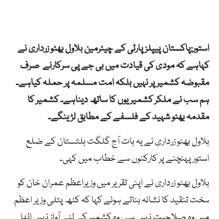
استور:پاکستان پیپلزپارٹی کے چیئرمین بلاول بھٹو زرداری نے
کہاہے کہ مودی کی قیادت میں بی جے پی سرکارنے صرف
مقبوضہ کشمیر پر نہیں بلکہ امت مسلمہ پر حملہ کیاہے۔
ہم سب نے ملکر کشمیریوں کا ساتھ دیناہے۔ کشمیر کا
مقدمہ بھٹو شہید کے فلسفے کے مطابق لڑینگے۔
بلاول بھٹو زرداری نے یہ بات آج گلگت بلتستان کے ضلع
استور پہنچنے پر کارکنوں سے خطاب میں کہی۔
بلاول بھٹو زرداری نے اپنی تقریر میں وزیراعظم عمران خان کو
سخت تنقید کا نشانہ بناتے ہوئے کہا کہ کٹھ پتلی وزیر اعظم
میں وہ صلاحیت نہیں ہے، وہ کشمیر کے لئے آواز نہیں اٹھا