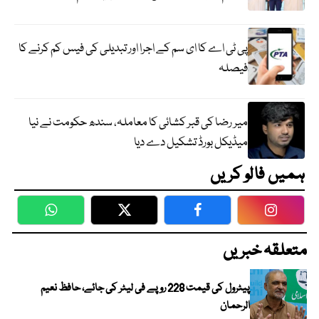
پی ٹی اے کا ای سم کے اجرا اور تبدیلی کی فیس کم کرنے کا
فیصلہ
میر رضا کی قبر کشائی کا معاملہ، سندھ حکومت نے نیا
میڈیکل بورڈ تشکیل دے دیا
ہمیں فالو کریں
WhatsApp
Twitter
Facebook
Faceboo
متعلقہ خبریں
پیٹرول کی قیمت 228 روپے فی لیٹر کی جائے، حافظ نعیم
الرحمان