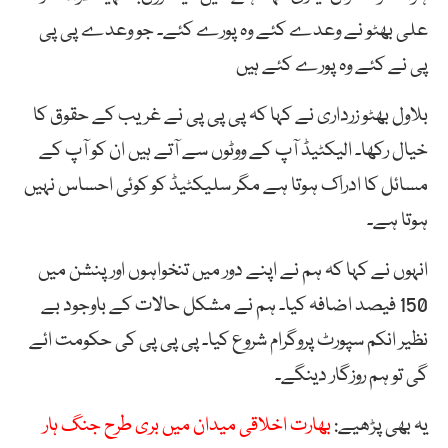
علی بھٹو نے وعدے کئے وہ پورے کئے۔ جو وعدے پی پی
پی نے کئے وہ پورے کئے ہیں
بلاول بھٹو زرداری نے کہا کہ پی پی پی نے غریب کے حقوق کا
خیال رکھا۔ الیکٹیڈ آپ کے ووٹوں سے آتے ہیں ان کو آپ کے
مسائل کا ادراک ہوتا ہے مگر سلیکٹیڈ کو کوئی احساس نہیں
ہوتا ہے۔
انہوں نے کہا کہ ہم نے اپنے دور میں تنخواہوں اور پنشن میں
150 فیصد اضافہ کیا۔ ہم نے مشکل حالات کے باوجود بے
نظیر انکم سپورٹ پروگرام شروع کیا۔ پی پی پی کی حکومت ائے
گی تو ہم روزگار دینگے۔
یہ بھی پڑھیے:
بھارت اخلاقی میدان میں بری طرح جنگ ہار