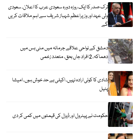
ترک صدر کا ایک روزہ دورہ سعودی عرب کا اعلان، سعودی
ولی عہد اور وزیراعظم شہباز شریف سے اہم ملاقات کریں
گے
دمشق کے نواحی علاقے جرمانہ میں منی بس میں
دھماکہ، 2 افراد جاں بحق، متعدد زخمی
شادی کا کوئی ارادہ نہیں، اکیلی بے حد خوش ہوں، امیشا
پٹیل
حکومت نے پیٹرول اور ڈیزل کی قیمتوں میں کمی کر دی