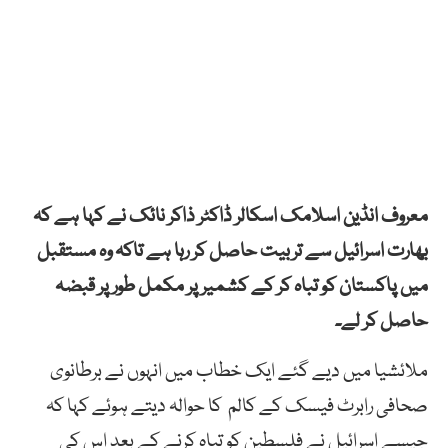
معروف انڈین اسلامک اسکالر ڈاکٹر ذاکر نائک نے کہا ہے کہ
بھارت اسرائیل سے تربیت حاصل کر رہا ہے تاکہ وہ مستقبل
میں پاکستان کو تباہ کر کے کشمیر پر مکمل طور پر قبضہ
حاصل کر لے۔
ملائشیا میں دیے گئے ایک خطاب میں انہوں نے برطانوی
صحافی رابرٹ فیسک کے کالم کا حوالہ دیتے ہوئے کہا کہ
جیسے اسرائیل نے فلسطین کو تباہ کرنے کے بعد اس کی