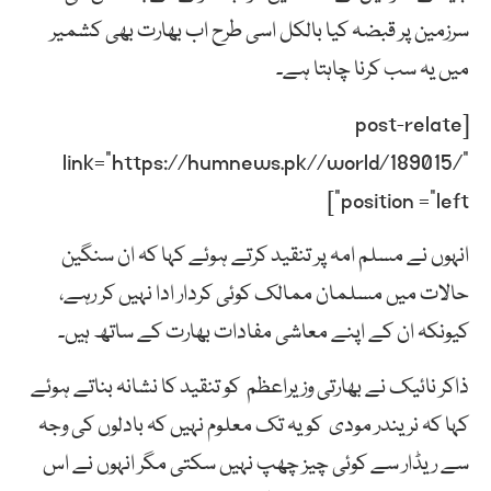
سرزمین پر قبضہ کیا بالکل اسی طرح اب بھارت بھی کشمیر
میں یہ سب کرنا چاہتا ہے۔
[post-relate
link=”https://humnews.pk//world/189015/”
position =”left”]
انہوں نے مسلم امہ پر تنقید کرتے ہوئے کہا کہ ان سنگین
حالات میں مسلمان ممالک کوئی کردار ادا نہیں کر رہے،
کیونکہ ان کے اپنے معاشی مفادات بھارت کے ساتھ ہیں۔
ذاکر نائیک نے بھارتی وزیراعظم کو تنقید کا نشانہ بناتے ہوئے
کہا کہ نریندر مودی کو یہ تک معلوم نہیں کہ بادلوں کی وجہ
سے ریڈار سے کوئی چیز چھپ نہیں سکتی مگر انہوں نے اس