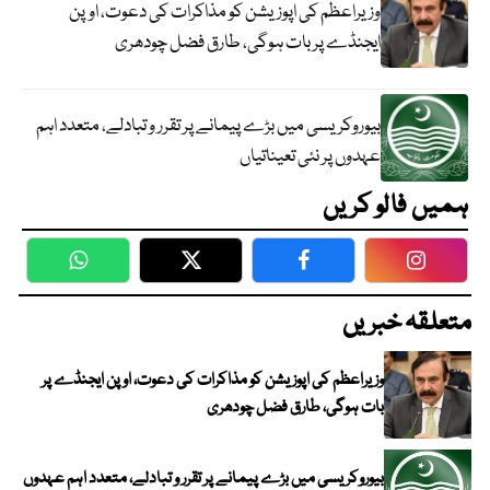
وزیراعظم کی اپوزیشن کو مذاکرات کی دعوت، اوپن
ایجنڈے پر بات ہوگی، طارق فضل چودھری
بیوروکریسی میں بڑے پیمانے پر تقرر و تبادلے، متعدد اہم
عہدوں پر نئی تعیناتیاں
ہمیں فالو کریں
WhatsApp
Twitter
Facebook
Faceboo
متعلقہ خبریں
وزیراعظم کی اپوزیشن کو مذاکرات کی دعوت، اوپن ایجنڈے پر
بات ہوگی، طارق فضل چودھری
بیوروکریسی میں بڑے پیمانے پر تقرر و تبادلے، متعدد اہم عہدوں