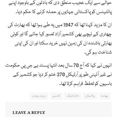
حوالے سے ایک عجیب منطق دی کہ بادلوں کے باوجود اپنے
پائلیٹس کو پاکستانی جہازوں پر حملہ کرنے کا حکم دیا۔
ان کا مزید کہنا تھا کہ 1947 میں یہ طے ہوا تھا کہ بھارت کی
چھتری کے نیچے بھی کشمیر آزاد تصور کیا جائے گا اور کوئی
بھارتی باشندہ ان کی زمین نہیں خرید سکتا اور ان کی اپنی
شناخت ہو گی۔
انہوں نے کہا کہ آج 70 سال بعد انتہا پسند بے جی پی حکومت
نے غیر آئینی طور پر آرٹیکل 370 ختم کر دیا جو کشمیر کے
باسیوں کو تحفظ فراہم کرتا تھا۔
بھارت
پاکستان
ذاکر نائیک
کشمیر
نریندر مودی
LEAVE A REPLY