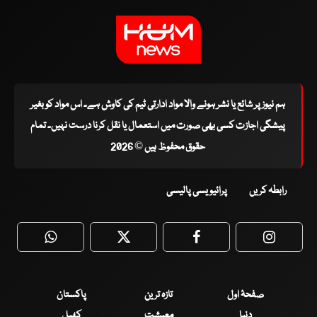
ہم نیوز پر شائع یا نشر ہونے والا مواد ادارتی ٹیم کی کاوش ہے۔ اس مواد کو بغیر
پیشگی اجازت کسی بھی صورت میں استعمال یا نقل کرنا درست نہیں۔ تمام
حقوق محفوظ ہیں © 2026
رابطہ کریں
پرائیویسی پالیسی
WhatsApp
Twitter
Facebook
Faceboo
صفحۂ اول
تازہ ترین
پاکستان
دنیا
معیشت
کھیل