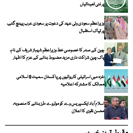
پر نئی تعیناتیاں
وزیراعظم سعودی ولی عہد کی دعوت پر سعودی عرب پہنچ گئے،
پر تپاک استقبال
چین کے صدر کا خصوصی خط وزیراعظم شہباز شریف کے نام،
پاک چین شراکت داری مزید مضبوط بنانے کے عزم کا اظہار
غزہ میں اسرائیلی کارروائیوں پر پاکستان سمیت 8 اسلامی
ممالک کا مشترکہ اعلامیہ
اسلام آباد ایکسپریس وے کو موٹروے طرز بنانے کا منصوبہ،
محسن نقوی کا اعلان