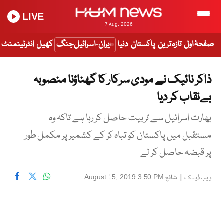
LIVE
7 Aug, 2026
صفحۂ اول
تازہ ترین
پاکستان
دنیا
ایران-اسرائیل جنگ
کھیل
انٹرٹینمنٹ
ذاکر نائیک نے مودی سرکار کا گھناؤنا منصوبہ
بےنقاب کر دیا
بھارت اسرائیل سے تربیت حاصل کر رہا ہے تاکہ وہ
مستقبل میں پاکستان کو تباہ کر کے کشمیر پر مکمل طور
پر قبضہ حاصل کر لے
|
شائع
August 15, 2019 3:50 PM
ویب ڈیسک