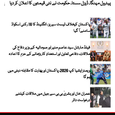
پیٹرول مہنگا، ڈیزل سستا، حکومت نے نئی قیمتوں کا اعلان کر دیا
پنج
پاکستان کیخلاف ٹیسٹ سیریز ، انگلینڈ کا 16 رکنی اسکواڈ
سامنے آ گیا
فیلڈ مارشل سید عاصم منیر اور صومالیہ کے وزیر دفاع کی
ملاقات، دفاعی تعاون اور استعدادِ کار بڑھانے کے عزم کا اعادہ
ویمنز ایشیا کپ 2026، پاکستان اور بھارت کا مقابلہ دبئی میں
ہو گا
عمران خان اور بشریٰ بی بی سے جیل میں ملاقات کیلئے
درخواست دائر