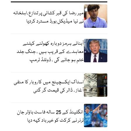
میر رضا کی قبر کشائی پر تنازع،اہلخانہ
نے نیا میڈیکل بورڈ مسترد کردیا
آبنائے ہرمز دوبارہ کھولنے کیلئے
معاہدے کے قریب ہیں ، جنگ جلد
ختم ہو جائے گی ، ڈونلڈ ٹرمپ
اسٹاک ایکسچینج میں کاروبار کا منفی
آغاز ، ڈالر کی قیمت گر گئی
انگلینڈ کے 25 سالہ فاسٹ باؤلر جان
ٹرنر نے کرکٹ کو خیر باد کہہ دیا