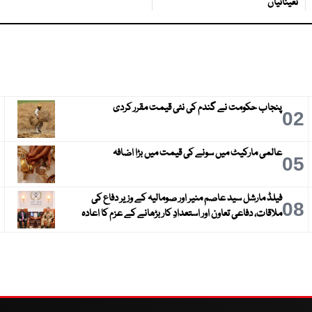
تعیناتیاں
پنجاب حکومت نے گندم کی نئی قیمت مقرر کردی
3
02
عالمی مارکیٹ میں سونے کی قیمت میں بڑا اضافہ
6
05
فیلڈ مارشل سید عاصم منیر اور صومالیہ کے وزیر دفاع کی
9
08
ملاقات، دفاعی تعاون اور استعدادِ کار بڑھانے کے عزم کا اعادہ