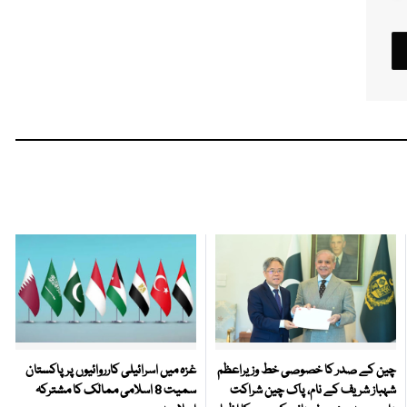
چین کے صدر کا خصوصی خط وزیراعظم
غزہ میں اسرائیلی کارروائیوں پر پاکستان
شہباز شریف کے نام، پاک چین شراکت
سمیت 8 اسلامی ممالک کا مشترکہ