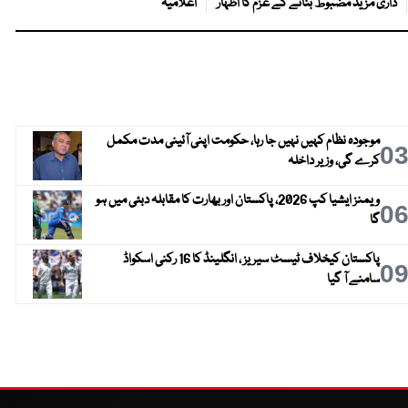
داری مزید مضبوط بنانے کے عزم کا اظہار
اعلامیہ
موجودہ نظام کہیں نہیں جا رہا، حکومت اپنی آئینی مدت مکمل
0
کرے گی، وزیر داخلہ
ویمنز ایشیا کپ 2026، پاکستان اور بھارت کا مقابلہ دبئی میں ہو
0
گا
پاکستان کیخلاف ٹیسٹ سیریز ، انگلینڈ کا 16 رکنی اسکواڈ
0
سامنے آ گیا