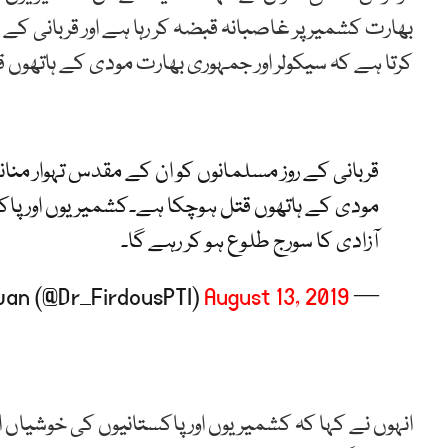
بھارت کشمیر پر غاصبانہ قبضہ کر رہا ہے اور قربانی کے 
کرتا ہے کہ سیکولر اور جمہوری بھارت مودی کے ہاتھوں 
قربانی کے روز مسلمانوں کو ان کے مقدس تہوار منان
مودی کے ہاتھوں قتل ہوچکا ہے۔کشمیریوں اور پاک
آزادی کا سورج طلوع ہو کر رہے گا۔
August 13, 2019
— Firdous Ashiq Awan (@Dr_FirdousPTI)
انہوں نے کہا کہ کشمیریوں اور پاکستانیوں کی خوشیاں 