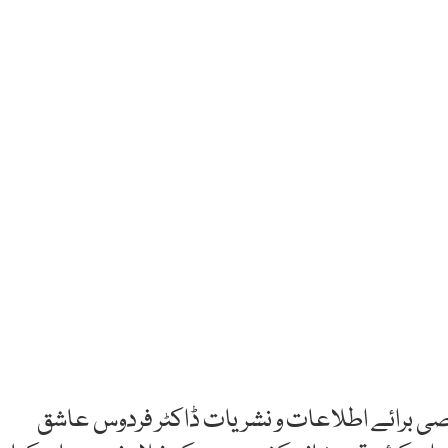
وصی برائے اطلاعات و نشریات ڈاکٹر فردوس عاشق