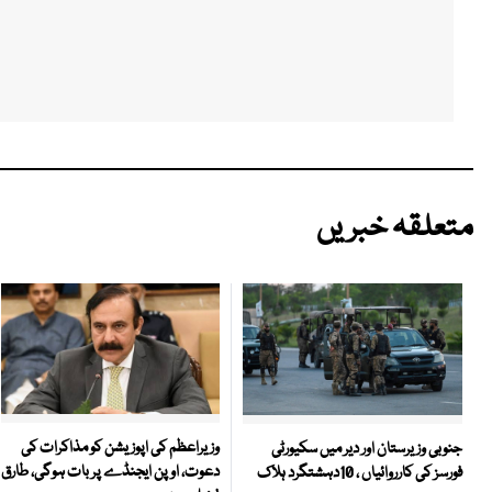
متعلقہ خبریں
وزیراعظم کی اپوزیشن کو مذاکرات کی
جنوبی وزیرستان اور دیر میں سکیورٹی
دعوت، اوپن ایجنڈے پر بات ہوگی، طارق
فورسز کی کارروائیاں ، 10دہشتگرد ہلاک