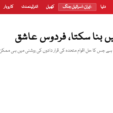
دنیا
ایران-اسرائیل جنگ
کھیل
انٹرٹینمنٹ
کاروبار
ں بنا سکتا، فردوس عاشق
 ہے جس کا حل اقوام متحدہ کی قرار دادوں کی روشنی میں ہی ممکن