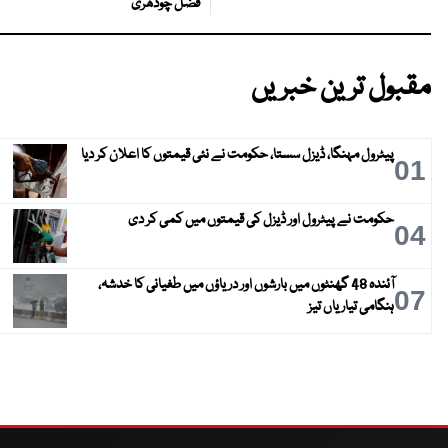
فضل چودھری
مقبول ترین خبریں
پیٹرول مہنگا، ڈیزل سستا، حکومت نے نئی قیمتوں کا اعلان کر دیا
01
حکومت نے پیٹرول اور ڈیزل کی قیمتوں میں کمی کر دی
04
آئندہ 48 گھنٹوں میں بارشوں اور دریاؤں میں طغیانی کا خدشہ،
07
ہنگامی تیاریاں تیز