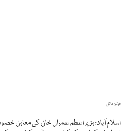
فوٹو: فائل
اسلام آباد: وزیر اعظم عمران خان کی معاون خص