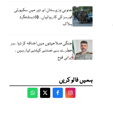
جنوبی وزیرستان اور دیر میں سکیورٹی
فورسز کی کارروائیاں ، 10دہشتگرد
ہلاک
جنگی صلاحیتوں میں اضافہ کر دیا ، ہر
خطرے سے نمٹنے کیلئے تیار ہیں ،
ایرانی فوج
ہمیں فالو کریں
WhatsApp
Twitter
Facebook
Facebook