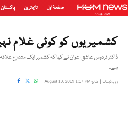
صفحۂ اول
تازہ ترین
پاکستان
7 Aug, 2026
کشمیریوں کو کوئی غلام نہی
ڈاکٹر فردوس عاشق اعوان نے کہا کہ کشمیر ایک متنازع علاقہ
ہے۔
|
شائع
August 13, 2019 1:17 PM
ویب ڈیسک