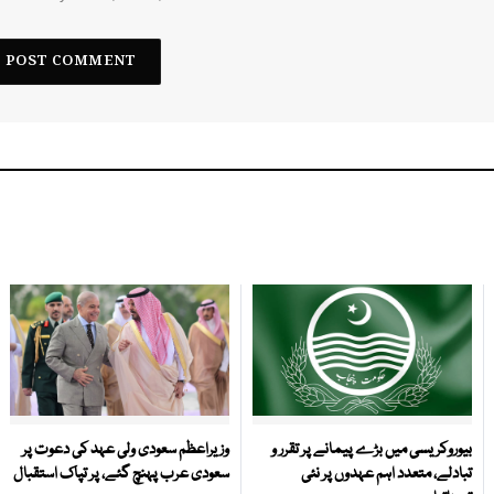
بیوروکریسی میں بڑے پیمانے پر تقرر و
وزیراعظم سعودی ولی عہد کی دعوت پر
تبادلے، متعدد اہم عہدوں پر نئی
سعودی عرب پہنچ گئے، پر تپاک استقبال