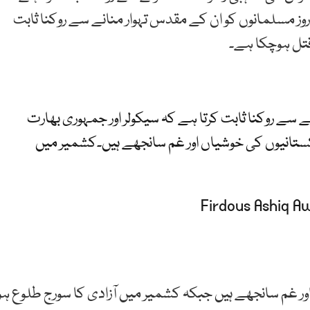
روز مسلمانوں کو ان کے مقدس تہوار منانے سے روکنا ثابت
قتل ہوچکا ہے۔
ے سے روکنا ثابت کرتا ہے کہ سیکولر اور جمہوری بھارت
ستانیوں کی خوشیاں اور غم سانجھے ہیں۔کشمیر میں
اور غم سانجھے ہیں جبکہ کشمیر میں آزادی کا سورج طلوع ہو