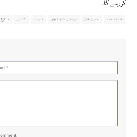
کر رہے گا۔
اقوام متحدہ
عمران خان
فردوس عاشق اعوان
قرار داد
کشمیر
متنازع
 comment.