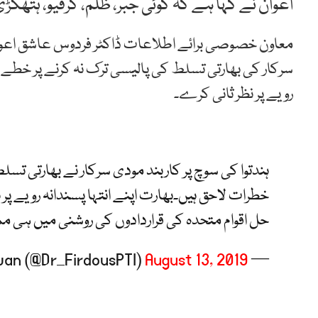
اعوان نے کہا ہے کہ کوئی جبر، ظلم، کرفیو، ہتھکڑی
معاون خصوصی برائے اطلاعات ڈاکٹر فردوس عاشق اعوا
سرکار کی بھارتی تسلط کی پالیسی ترک نہ کرنے پر خطے ک
رویے پر نظر ثانی کرے۔
ہندتوا کی سوچ پر کاربند مودی سرکار نے بھارتی تس
خطرات لاحق ہیں۔بھارت اپنے انتہا پسندانہ رویے پ
حل اقوام متحدہ کی قراردادوں کی روشنی میں ہی 
August 13, 2019
— Firdous Ashiq Awan (@Dr_FirdousPTI)