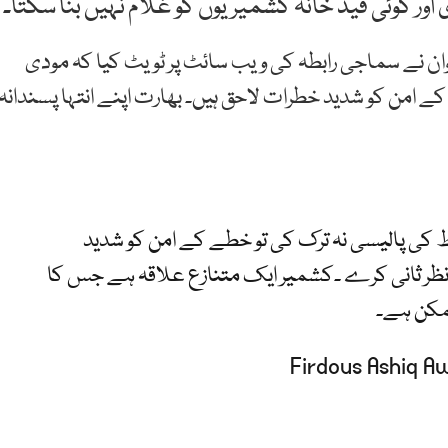
 اور کوئی قید خانہ کشمیریوں کو غلام نہیں بنا سکتا۔
ن نے سماجی رابطہ کی ویب سائٹ پر ٹویٹ کیا کہ مودی
ے امن کو شدید خطرات لاحق ہیں۔ بھارت اپنے انتہا پسندانہ
لط کی پالیسی نہ ترک کی تو خطے کے امن کو شدید
ر نظر ثانی کرے ۔کشمیر ایک متنازع علاقہ ہے جس کا
ممکن ہے۔