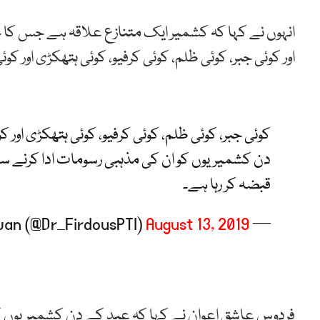
انہوں نے کہا کہ کشمیر ایک متنازع علاقہ ہے جس کا ح
اور کوئی جبر، کوئی ظلم، کوئی کرفیو، کوئی ہتھکڑی اور کو
کوئی جبر، کوئی ظلم، کوئی کرفیو، کوئی ہتھکڑی اور 
دن کشمیریوں کو ان کی مذہبی رسومات ادا کرنے سے 
قبضہ کر رہا ہے۔
August 13, 2019
— Firdous Ashiq Awan (@Dr_FirdousPTI)
فردوس عاشق اعوان نے کہا کہ عید کے دن کشمیریوں کو 