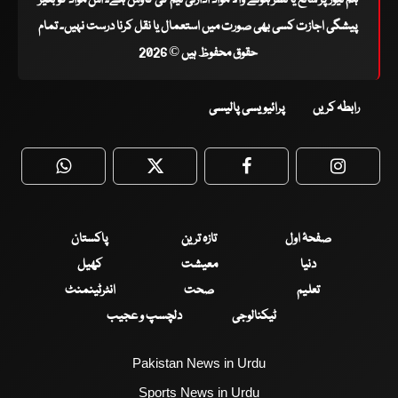
پیشگی اجازت کسی بھی صورت میں استعمال یا نقل کرنا درست نہیں۔ تمام
حقوق محفوظ ہیں © 2026
رابطہ کریں
پرائیویسی پالیسی
WhatsApp
Twitter
Facebook
Faceboo
صفحۂ اول
تازہ ترین
پاکستان
دنیا
معیشت
کھیل
تعلیم
صحت
انٹرٹینمنٹ
ٹیکنالوجی
دلچسپ و عجیب
Pakistan News in Urdu
Sports News in Urdu