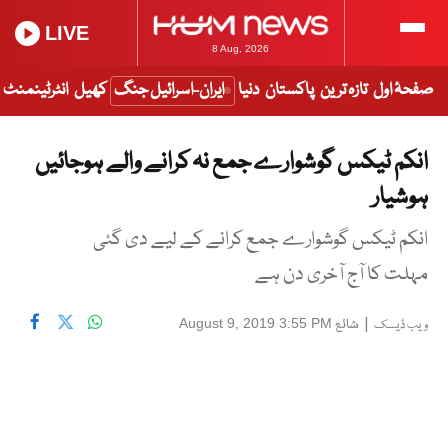
LIVE
8 Aug, 2026
صفحۂ اول
تازہ ترین
پاکستان
دنیا
ایران-اسرائیل جنگ
کھیل
انٹرٹینمنٹ
انکم ٹیکس گوشوارے جمع نہ کرانے والے ہوجائیں
ہوشیار
انکم ٹیکس گوشوارے جمع کرانے کے لیے دی گئی
مہلت کا آج آخری دن ہے
|
شائع
August 9, 2019 3:55 PM
ویب ڈیسک