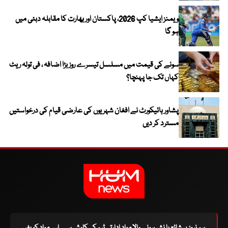
ویمنز ایشیا کپ 2026، پاکستان اور بھارت کا مقابلہ دبئی میں
ہو گا
سونے کی قیمت میں مسلسل تیسرے روز بڑا اضافہ ، فی تولہ ریٹ
کہاں تک جا پہنچا؟
پشاور ہائیکورٹ نے افغان شہریوں کی عارضی قیام کی درخواستیں
مسترد کر دیں
ہم نیوز پر شائع یا نشر ہونے والا مواد ادارتی ٹیم کی کاوش ہے۔ اس مواد کو بغیر