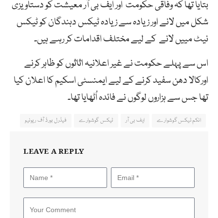
بتایا تھا کہ وفاقی حکومت اور ایف بی آر معیشت کو دستاویزی
شکل میں لانے اور زیادہ سے زیادہ ٹیکس دہندگان کو ٹیکس
نیٹ مییں لانے کے لیے مختلف اقدامات کر رہے ہیں۔
اس سے پہلے حکومت نے غیر اعلانیہ اثاثوں کو ظاہر کرنے
اورکالا دھن سفید کرنے کے لیے ایمنسٹی اسکیم کا اعلان کیا
تھا جس سے ہزاروں لوگوں نے فائدہ اُٹھایا تھا۔
انکم ٹیکس گوشوارے
ایف بی آر
ٹیکس گوشوارے
فیڈرل بورڈ آف ریونیو
LEAVE A REPLY