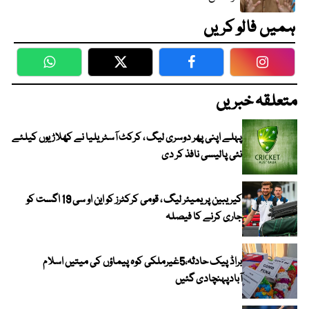
ہمیں فالو کریں
WhatsApp
Twitter
Facebook
Faceboo
متعلقہ خبریں
پہلے اپنی پھر دوسری لیگ ، کرکٹ آسٹریلیا نے کھلاڑیوں کیلئے
نئی پالیسی نافذ کر دی
کیریبین پریمیئر لیگ ، قومی کرکٹرز کو این او سی 19 اگست کو
جاری کرنے کا فیصلہ
براڈ پیک حادثہ،5غیرملکی کوہ پیماؤں کی میتیں اسلام
آبادپہنچادی گئیں