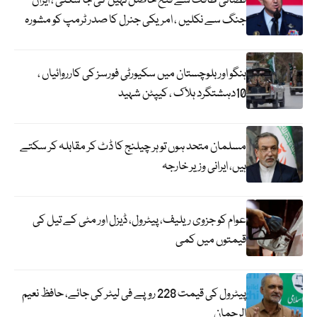
فضائی طاقت سے فتح حاصل نہیں کی جا سکتی ، ایران
جنگ سے نکلیں ، امریکی جنرل کا صدر ٹرمپ کو مشورہ
ہنگو اور بلوچستان میں سکیورٹی فورسز کی کارروائیاں ،
10دہشتگرد ہلاک ، کیپٹن شہید
مسلمان متحد ہوں تو ہر چیلنج کا ڈٹ کر مقابلہ کر سکتے
ہیں، ایرانی وزیر خارجہ
عوام کو جزوی ریلیف، پیٹرول، ڈیزل اور مٹی کے تیل کی
قیمتوں میں کمی
پیٹرول کی قیمت 228 روپے فی لیٹر کی جائے، حافظ نعیم
الرحمان