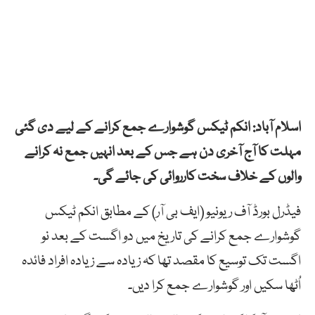
اسلام آباد: انکم ٹیکس گوشوارے جمع کرانے کے لیے دی گئی
مہلت کا آج آخری دن ہے جس کے بعد انہیں جمع نہ کرانے
والوں کے خلاف سخت کارروائی کی جائے گی۔
فیڈرل بورڈ آف ریونیو (ایف بی آر) کے مطابق انکم ٹیکس
گوشوارے جمع کرانے کی تاریخ میں دو اگست کے بعد نو
اگست تک توسیع کا مقصد تھا کہ زیادہ سے زیادہ افراد فائدہ
اُٹھا سکیں اور گوشوارے جمع کرا دیں۔