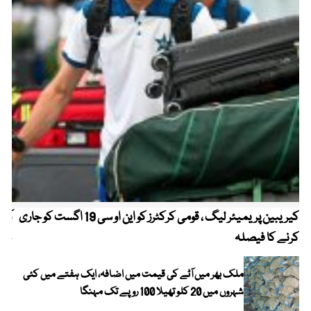
کیریبین پریمیئر لیگ ، قومی کرکٹرز کو این او سی 19 اگست کو جاری
آز
کرنے کا فیصلہ
چھی
ملک بھر میں آٹے کی قیمت میں اضافہ، ایک ہفتے میں کئی
شہروں میں 20 کلو تھیلا 100 روپے تک مہنگا