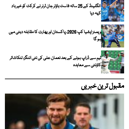
انگلینڈ کے 25 سالہ فاسٹ باؤلر جان ٹرنر نے کرکٹ کو خیر باد
کہہ دیا
ویمنز ایشیا کپ 2026، پاکستان اور بھارت کا مقابلہ دبئی میں
ہو گا
ٹیم سے ڈراپ ہونے کے بعد نعمان علی کی نئی اننگز، لنکاشائر
کاؤنٹی سے معاہدہ
مقبول ترین خبریں