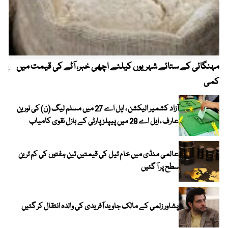
مہنگائی کے ستائے شہریوں کیلئے اچھی خبر، آٹے کی قیمت میں
پیٹ
کمی
آزاد کشمیر الیکشن ، ایل اے 27 میں مسلم لیگ (ن) کی نورین
عارف ، ایل اے 28 میں پیپلز پارٹی کے بازل نقوی کامیاب
عالمی منڈی میں خام تیل کی قیمتیں تین ہفتوں کی کم ترین
سطح پر آ گئیں
پشاور زلمی کے مالک جاوید آفریدی کی والدہ انتقال کر گئیں