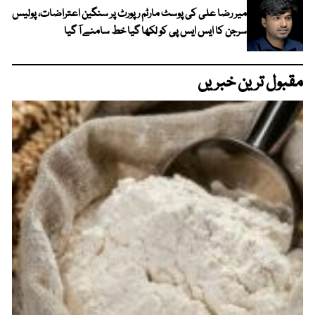
میر رضا علی کی پوسٹ مارٹم رپورٹ پر سنگین اعتراضات، پولیس
سرجن کا ایس ایس پی کو لکھا گیا خط سامنے آ گیا
مقبول ترین خبریں