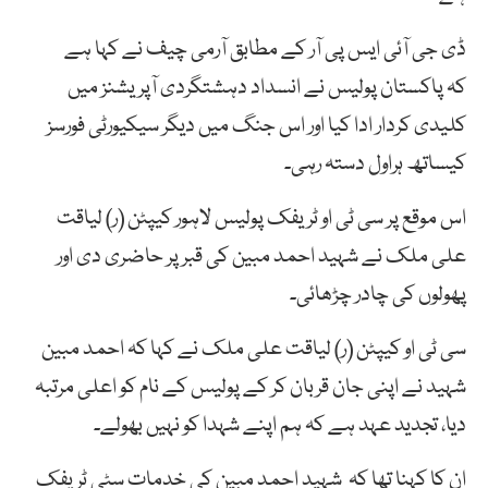
ڈی جی آئی ایس پی آر کے مطابق آرمی چیف نے کہا ہے
کہ پاکستان پولیس نے انسداد دہشتگردی آپریشنز میں
کلیدی کردار ادا کیا اور اس جنگ میں دیگر سیکیورٹی فورسز
کیساتھ ہراول دستہ رہی۔
اس موقع پر سی ٹی او ٹریفک پولیس لاہور کیپٹن (ر) لیاقت
علی ملک نے شہید احمد مبین کی قبر پر حاضری دی اور
پھولوں کی چادر چڑھائی۔
سی ٹی او کیپٹن (ر) لیاقت علی ملک نے کہا کہ احمد مبین
شہید نے اپنی جان قربان کر کے پولیس کے نام کو اعلی مرتبہ
دیا، تجدید عہد ہے کہ ہم اپنے شہدا کو نہیں بھولے۔
ان کا کہنا تھا کہ شہید احمد مبین کی خدمات سٹی ٹریفک