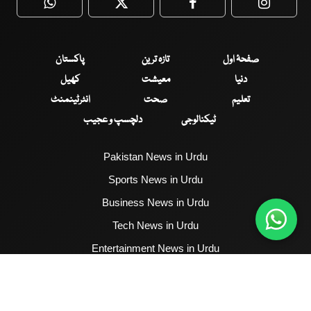
WhatsApp
Twitter
Facebook
Faceboo
صفحۂ اول
تازہ ترین
پاکستان
دنیا
معیشت
کھیل
تعلیم
صحت
انٹرٹینمنٹ
ٹیکنالوجی
دلچسپ و عجیب
Pakistan News in Urdu
Sports News in Urdu
Business News in Urdu
Tech News in Urdu
Entertainment News in Urdu
Health News in Urdu
Hum News English