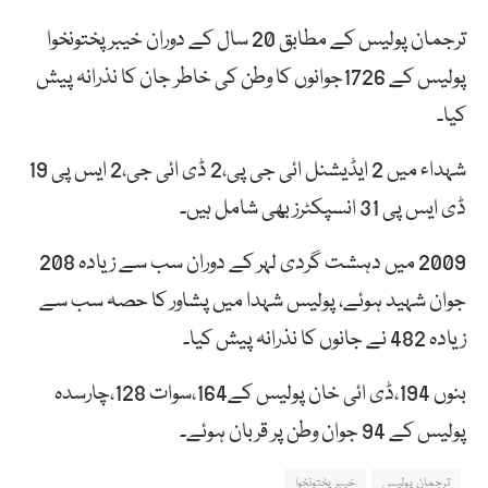
ترجمان پولیس کے مطابق 20 سال کے دوران خیبرپختونخوا
پولیس کے 1726جوانوں کا وطن کی خاطر جان کا نذرانہ پیش
کیا۔
شہداء میں 2 ایڈیشنل ائی جی پی،2 ڈی ائی جی،2 ایس پی 19
ڈی ایس پی 31 انسپکٹرز بھی شامل ہیں۔
2009 میں دہشت گردی لہر کے دوران سب سے زیادہ 208
جوان شہید ہوئے، پولیس شہدا میں پشاور کا حصہ سب سے
زیادہ 482 نے جانوں کا نذرانہ پیش کیا۔
بنوں 194،ڈی ائی خان پولیس کے164،سوات 128،چارسدہ
پولیس کے 94 جوان وطن پر قربان ہوئے۔
ترجمان پولیس
خیبرپختونخوا