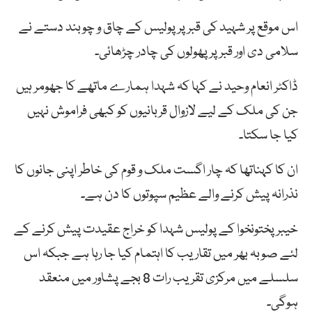
اس موقع پر شہید کی قبر پر پولیس کے چاق و چوبند دستے نے
سلامی دی اور قبر پر پھولوں کی چادر چڑھائی۔
ڈاکٹر انعام وحید نے کہا کہ شہدا ہمارے ماتھے کا جھومر ہیں
جن کی ملک کے لیے لازوال قربانیوں کو کبھی فراموش نہیں
کیا جا سکتا۔
ان کا کہناتھا کہ چار اگست ملک و قوم کی خاطر اپنی جانوں کا
نذرانہ پیش کرنے والے عظیم سپوتوں کا دن ہے۔
خیبرپختونخوا کے پولیس شہدا کو خراج عقیدت پیش کرنے کے
لئے صوبہ بھر میں تقاریب کا اہتمام کیا جا رہا ہے جبکہ اس
سلسلے میں مرکزی تقریب رات 8 بجے پشاور میں منعقد
ہوگی۔