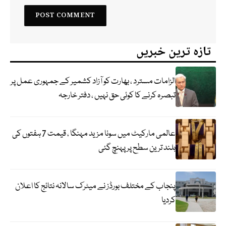
تازہ ترین خبریں
الزامات مسترد ، بھارت کو آزاد کشمیر کے جمہوری عمل پر
تبصرہ کرنے کا کوئی حق نہیں ، دفتر خارجہ
عالمی مارکیٹ میں سونا مزید مہنگا ، قیمت 7 ہفتوں کی
بلند ترین سطح پر پہنچ گئی
پنجاب کے مختلف بورڈز نے میٹرک سالانہ نتائج کا اعلان
کردیا