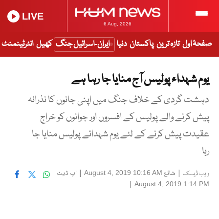
LIVE
6 Aug, 2026
صفحۂ اول
تازہ ترین
پاکستان
دنیا
ایران-اسرائیل جنگ
کھیل
انٹرٹینمنٹ
یوم شہداء پولیس آج منایا جا رہا ہے
دہشت گردی کے خلاف جنگ میں اپنی جانوں کا نذرانہ
پیش کرنے والے پولیس کے افسروں اور جوانوں کو خراج
عقیدت پیش کرنے کے لئے یوم شہدائے پولیس منایا جا
رہا
|
شائع
|
اپ ڈیٹ
August 4, 2019 10:16 AM
ویب ڈیسک
|
August 4, 2019 1:14 PM