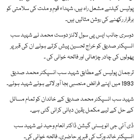
پولیس کیلئے مشعل راہ ہیں، شہداء قوم و ملت کی سلامتی کو
برقرار رکھنے کی روشن مثالیں ہیں۔
دوسری جانب ایس پی سول لائنز دوست محمد نے شہید سب
انسپکٹر صدیق کو خراج تحسین پیش کرتے ہوئے ان کی قبر پر
پھولوں کی چادر چڑھائی اور فاتحہ خوانی کی ۔
ترجمان پولیس کے مطابق شہید سب انسپکٹر محمد صدیق
1993 میں اپنے فرائض منصبی بجا آور لاتے ہوئے شہید ہوئے۔
شہید سب انسپکٹر محمد صدیق کے خاندان کو تمام مسائل
کے حل کے لیے مکمل یقین دہانی کرائی گئی ہے۔
ڈی آئی جی انویسٹی گیشن ڈاکٹر انعام وحید نے شہید سب
انسپکٹر خالد ورک کی قبر پر حاضری، فاتحہ خوانی کی۔