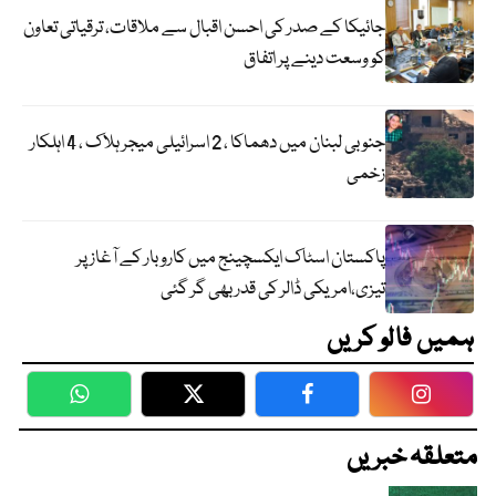
جائیکا کے صدر کی احسن اقبال سے ملاقات، ترقیاتی تعاون
کو وسعت دینے پر اتفاق
جنوبی لبنان میں دھماکا ، 2 اسرائیلی میجر ہلاک ، 4 اہلکار
زخمی
پاکستان اسٹاک ایکسچینج میں کاروبار کے آغاز پر
تیزی،امریکی ڈالر کی قدر بھی گر گئی
ہمیں فالو کریں
WhatsApp
Twitter
Facebook
Faceboo
متعلقہ خبریں