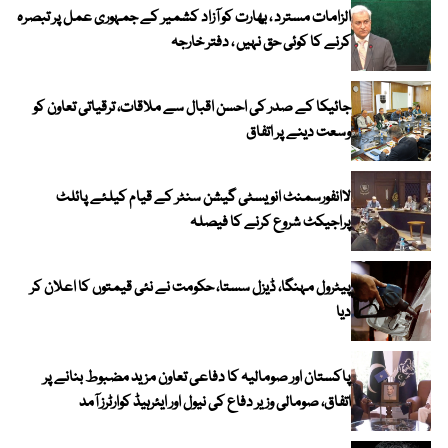
الزامات مسترد ، بھارت کو آزاد کشمیر کے جمہوری عمل پر تبصرہ
کرنے کا کوئی حق نہیں ، دفتر خارجہ
جائیکا کے صدر کی احسن اقبال سے ملاقات، ترقیاتی تعاون کو
وسعت دینے پر اتفاق
لاانفورسمنٹ انویسٹی گیشن سنٹر کے قیام کیلئے پائلٹ
پراجیکٹ شروع کرنے کا فیصلہ
پیٹرول مہنگا، ڈیزل سستا، حکومت نے نئی قیمتوں کا اعلان کر
دیا
پاکستان اور صومالیہ کا دفاعی تعاون مزید مضبوط بنانے پر
اتفاق، صومالی وزیر دفاع کی نیول اور ایئرہیڈ کوارٹرز آمد