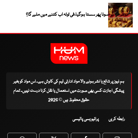
سونا پھر سستا ہوگیا،فی تولہ اب کتنے میں ملے گا؟
ہم نیوز پر شائع یا نشر ہونے والا مواد ادارتی ٹیم کی کاوش ہے۔ اس مواد کو بغیر
پیشگی اجازت کسی بھی صورت میں استعمال یا نقل کرنا درست نہیں۔ تمام
حقوق محفوظ ہیں © 2026
رابطہ کریں
پرائیویسی پالیسی