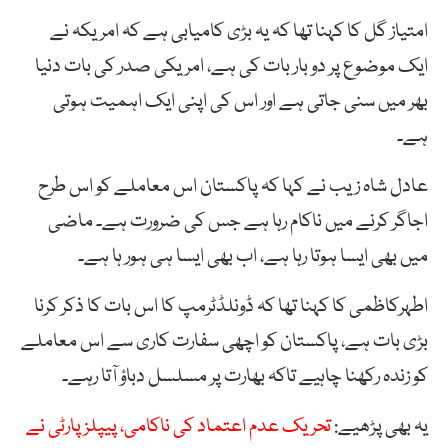
امتیاز گل کا کہنا تھا کہ یہ بڑی کامیابی ہے کہ امریکہ نے
ایک موضوع پر دو بار بات کی ہے، امریکی صدر کی بات دنیا
بھر میں سنی جاتی ہے اور اس کی اپنی ایک اہمیت ہوتی
ہے۔
عادل شاہ زیب نے کہا کہ پاکستان اس معاملے کو اس طرح
اجاگر کرنے میں ناکام رہا ہے جس کی ضرورت ہے۔ ماضی
میں بھی ایسا ہوتا رہا ہے، اب بھی ایسا ہی ہور ہا ہے۔
اطہرکاظمی کا کہنا تھا کہ ڈونلڈٹرمپ کا اس بات کا ذکر کرنا
بڑی بات ہے، پاکستان کو اچھی سفارت کاری سے اس معاملے
کو زندہ رکھنا چاہیے تاکہ بھارت پر مسلسل دباؤ آتا رہے۔
یہ بھی پڑھیے:
تحریک عدم اعتماد کی ناکامی، پیپلز پارٹی نے