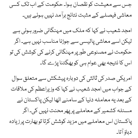
جس سے معیشت کو نقصان ہوا۔ حکومت کے اب تک کسی
معاشی فیصلے کے مثبت نتائج برآمد نہیں ہوئے ہیں۔
امجد شعیب نے کہا کہ ملک میں مہنگائی ضرور ہوئی ہے
لیکن اسے معاشی پالیسی سے جوڑنا مناسب نہیں ہے۔ اگر
حکومت نے مصنوعی طورپر مہنگائی کرنے کی کوشش کی تو
اس کا نتیجہ بھی عوام ہی کو بھگتنا پڑے گا۔
امریکی صدر کی ثالثی کی دوبارہ پیشکش سے متعلق سوال
کے جواب میں امجد شعیب نے کہا کہ وزیراعظم کی ملاقات
کے بعد یہ معاملہ دنیا کے سامنے اٹھا لیکن پاکستان نے
مسئلہ کشمیر کے معاملے پر پھر محنت نہیں کی۔ اگر
پاکستان اس معاملے میں مزید کوشش کرتا تو بھارت پر زیادہ
دباؤ آتا۔