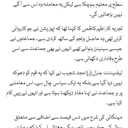
سطح پر معلوم ہوچکا ہے لیکن یہ معاملہ وہ اس سے آگے
نہیں بڑھائیں گی۔
تجزیہ کار اطہرکاظمی کا کہنا تھا کہ اپوزیشن نے جو کارروائی
کرنی تھی وہ حاصل بزنجو کے ساتھ کردی ہے۔ جماعتوں نے
جیسے سینیٹرز بنوائے تھے انہوں نے بھی جماعت سے اسی
طرح وفاداری دکھائی ہے۔
لیفٹیننٹ جنرل (ر) امجد شعیب نے کہا کہ یہ قوم کو دھوکہ
نہیں دیا گیا ہے بلکہ یہ ایک سیاسی چال ہے۔ اس معاملے
پر ہر جماعت نے اپنا مفاد دیکھنا ہوتا ہے اور انہوں نے یہی کام
کیا ہے۔
مہنگائی کی شرح میں دس فیصد سے اضافے سے متعلق
سوال کے جواب میں ناصربیگ چغتائی نے کہا کہ ہماری