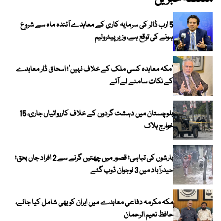
5 ارب ڈالر کی سرمایہ کاری کے معاہدے آئندہ ماہ سے شروع
ہونے کی توقع ہے، وزیر پیٹرولیم
‘مکہ معاہدہ کسی ملک کے خلاف نہیں’؛ اسحاق ڈار معاہدے
کے نکات سامنے لے آئے
بلوچستان میں دہشت گردوں کے خلاف کارروائیاں جاری، 15
خوارج ہلاک
بارشوں کی تباہی؛ قصور میں چھتیں گرنے سے 2 افراد جاں بحق؛
حیدرآباد میں 3 نوجوان ڈوب گئے
مکہ مکرمہ دفاعی معاہدے میں ایران کو بھی شامل کیا جائے،
حافظ نعیم الرحمان