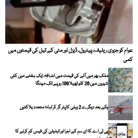
عوام کو جزوی ریلیف، پیٹرول، ڈیزل اور مٹی کے تیل کی قیمتوں میں
4 روز میں سونے کی قیمت میں بڑا اضافہ
کمی
ملک بھر میں آٹے کی قیمت میں اضافہ، ایک ہفتے میں کئی
شہروں میں 20 کلو تھیلا 100 روپے تک مہنگا
یکے بعد دیگرے 2 ہیلی کاپٹر گر کر تباہ؛ متعدد ہلاکتیں
پی ٹی اے کا ای سم کے اجرا اور تبدیلی کی فیس کم کرنے کا