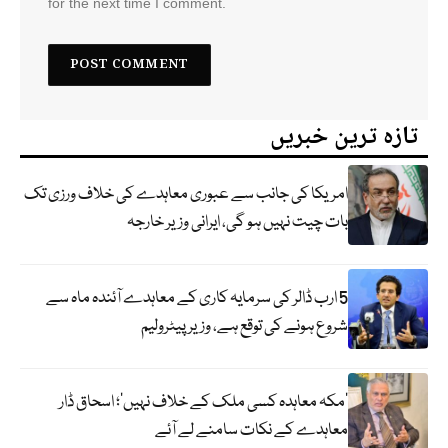
for the next time I comment.
تازہ ترین خبریں
امریکا کی جانب سے عبوری معاہدے کی خلاف ورزی تک
بات چیت نہیں ہو گی، ایرانی وزیر خارجہ
5 ارب ڈالر کی سرمایہ کاری کے معاہدے آئندہ ماہ سے
شروع ہونے کی توقع ہے، وزیر پیٹرولیم
‘مکہ معاہدہ کسی ملک کے خلاف نہیں’؛ اسحاق ڈار
معاہدے کے نکات سامنے لے آئے