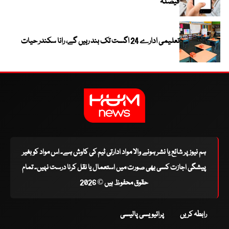
فیصلہ
تعلیمی ادارے 24 اگست تک بند رہیں گے، رانا سکندر حیات
ہم نیوز پر شائع یا نشر ہونے والا مواد ادارتی ٹیم کی کاوش ہے۔ اس مواد کو بغیر
پیشگی اجازت کسی بھی صورت میں استعمال یا نقل کرنا درست نہیں۔ تمام
حقوق محفوظ ہیں © 2026
رابطہ کریں
پرائیویسی پالیسی