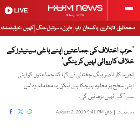
LIVE
9 Aug, 2026
صفحۂ اول
تازہ ترین
پاکستان
دنیا
ایران-اسرائیل جنگ
کھیل
انٹرٹینمنٹ
’حزب اختلاف کی جماعتیں اپنے باغی سینیٹرز کے
خلاف کارروائی نہیں کرینگی‘
تجزیہ کار ناصر بیگ چغتائی نے کہا کہ جماعتوں کو اپنی
اپنی سطح پر معلوم ہوچکا ہے لیکن یہ معاملہ وہ اس
سے آگے نہیں بڑھائیں گی۔
|
شائع
August 2, 2019 9:41 PM
ویب ڈیسک