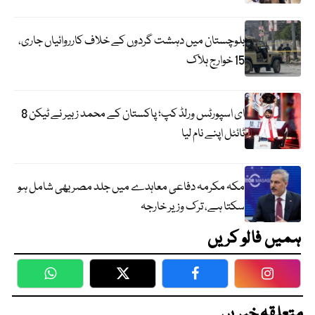
بلوچستان میں دہشت گردوں کے خلاف کارروائیاں جاری،
15 خوارج ہلاک
ای اسپورٹس ورلڈ کپ؛ پاکستان کے محمد زبیر نے ٹیکن 8
ٹائٹل اپنے نام لیا
مکہ مکرمہ دفاعی معاہدے میں جلد مصر بھی شامل ہو
سکتا ہے، ترک وزیر خارجہ
ہمیں فالو کریں
WhatsApp
Twitter
Facebook
Faceboo
متعلقہ خبریں