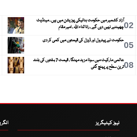
آزاد کشمیر میں حکومت بنانیکی پوزیشن میں ہیں ، مینڈیٹ
3
02
چھیننے نہیں دیں گے ، رانا ثناء اللہ ، امیر مقام
حکومت نے پیٹرول اور ڈیزل کی قیمتوں میں کمی کر دی
6
05
عالمی مارکیٹ میں سونا مزید مہنگا ، قیمت 7 ہفتوں کی بلند
9
08
ترین سطح پر پہنچ گئی
نیوز کیٹیگریز
انگر