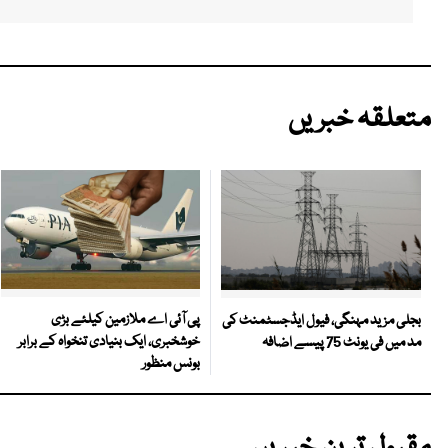
متعلقہ خبریں
پی آئی اے ملازمین کیلئے بڑی
بجلی مزید مہنگی، فیول ایڈجسٹمنٹ کی
خوشخبری، ایک بنیادی تنخواہ کے برابر
مد میں فی یونٹ 75 پیسے اضافہ
بونس منظور