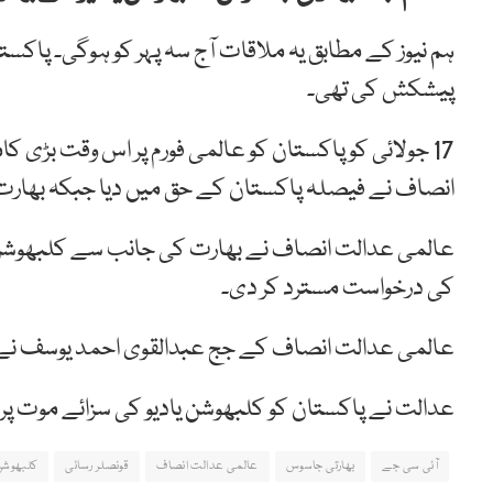
ہم نیوز کے مطابق یہ ملاقات آج سہ پہر کو ہوگی۔ پاکست
پیشکش کی تھی۔
17 جولائی کو پاکستان کو عالمی فورم پر اس وقت بڑ
انصاف نے فیصلہ پاکستان کے حق میں دیا جبکہ بھارت 
عالمی عدالت انصاف نے بھارت کی جانب سے کلبھوشن یاد
کی درخواست مسترد کر دی۔
عالمی عدالت انصاف کے جج عبدالقوی احمد یوسف نے بھ
عدالت نے پاکستان کو کلبھوشن یادیو کی سزائے موت پر نظ
آئی سی جے
بھارتی جاسوس
عالمی عدالت انصاف
قونصلر رسائی
کلبھوشن