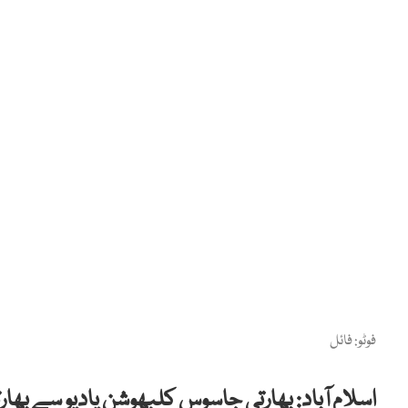
فوٹو: فائل
اسلام آباد: بھارتی جاسوس کلبھوشن یادیو سے بھ