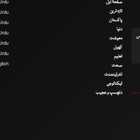
صفحۂ اول
Urdu
تازہ ترین
Urdu
پاکستان
Urdu
دنیا
Urdu
اس
معیشت
Urdu
کھیل
Urdu
تعلیم
lish
صحت
انٹرٹینمنٹ
ٹیکنالوجی
دلچسپ و عجیب