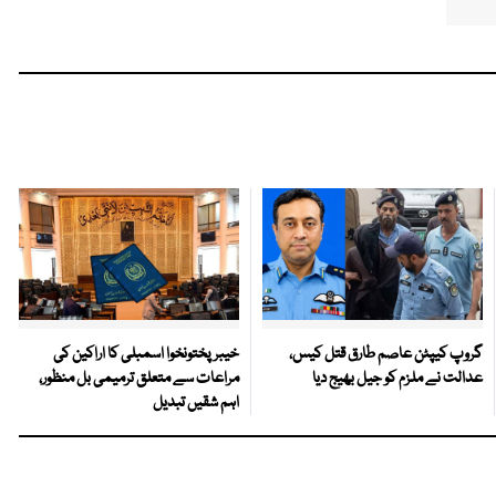
گروپ کیپٹن عاصم طارق قتل کیس،
خیبرپختونخوا اسمبلی کا اراکین کی
عدالت نے ملزم کو جیل بھیج دیا
مراعات سے متعلق ترمیمی بل منظور،
اہم شقیں تبدیل