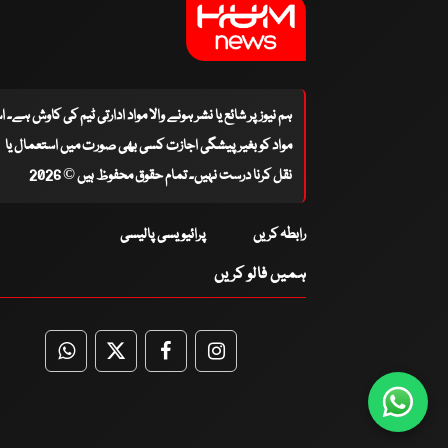
ہم نیوز پر شائع یا نشر ہونے والا مواد ادارتی ٹیم کی کاوش ہے۔ 
مواد کو بغیر پیشگی اجازت کسی بھی صورت میں استعمال یا
نقل کرنا درست نہیں۔ تمام حقوق محفوظ ہیں © 2026
رابطہ کریں
پرائیویسی پالیسی
ہمیں فالو کریں
WhatsApp
Twitter
Facebook
Facebook