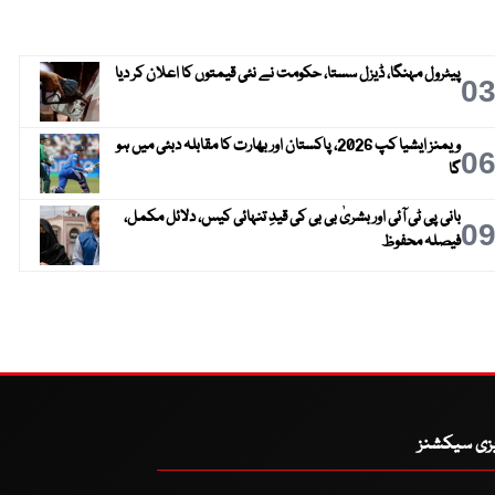
پیٹرول مہنگا، ڈیزل سستا، حکومت نے نئی قیمتوں کا اعلان کر دیا
0
ویمنز ایشیا کپ 2026، پاکستان اور بھارت کا مقابلہ دبئی میں ہو
0
گا
بانی پی ٹی آئی اور بشریٰ بی بی کی قیدِ تنہائی کیس، دلائل مکمل،
0
فیصلہ محفوظ
یزی سیکشنز