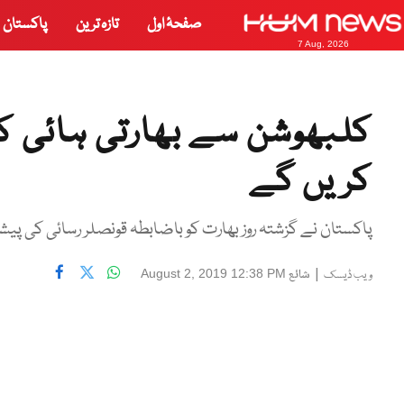
صفحۂ اول
تازہ ترین
پاکستان
7 Aug, 2026
کلبھوشن سے بھارتی ہائی ک
کریں گے
پاکستان نے گزشتہ روز بھارت کو باضابطہ قونصلر رسائی کی پ
|
شائع
August 2, 2019 12:38 PM
ویب ڈیسک