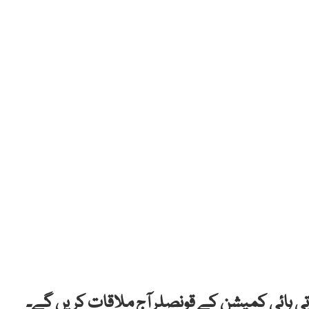
ارتی ہائی کمیشن کے قونصلر آج ملاقات کریں گے۔