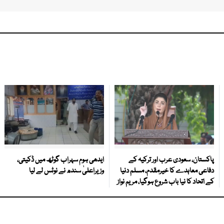
پاکستان، سعودی عرب اور ترکیہ کے
ایدھی ہوم سہراب گوٹھ میں ڈکیتی،
دفاعی معاہدے کا خیرمقدم، مسلم دنیا
وزیراعلیٰ سندھ نے نوٹس لے لیا
کے اتحاد کا نیا باب شروع ہوگیا، مریم نواز