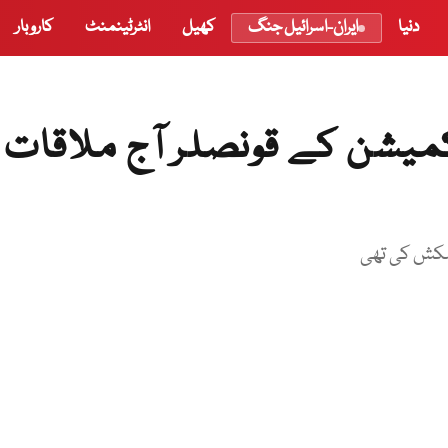
دنیا
ایران-اسرائیل جنگ
کھیل
انٹرٹینمنٹ
کاروبار
میشن کے قونصلر آج ملاقات
یشکش کی تھی