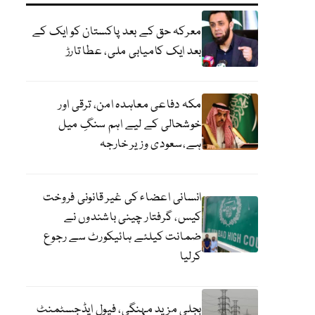
معرکہ حق کے بعد پاکستان کو ایک کے
بعد ایک کامیابی ملی، عطا تارڑ
مکہ دفاعی معاہدہ امن، ترقی اور
خوشحالی کے لیے اہم سنگِ میل
ہے،سعودی وزیر خارجہ
انسانی اعضاء کی غیر قانونی فروخت
کیس، گرفتار چینی باشندوں نے
ضمانت کیلئے ہائیکورٹ سے رجوع
کرلیا
بجلی مزید مہنگی، فیول ایڈجسٹمنٹ