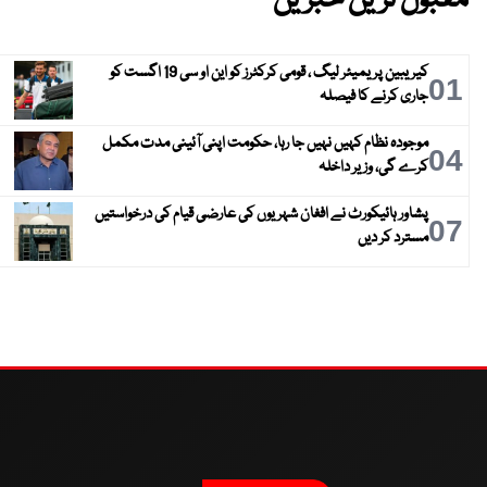
مقبول ترین خبریں
کیریبین پریمیئر لیگ ، قومی کرکٹرز کو این او سی 19 اگست کو
01
جاری کرنے کا فیصلہ
موجودہ نظام کہیں نہیں جا رہا، حکومت اپنی آئینی مدت مکمل
04
کرے گی، وزیر داخلہ
پشاور ہائیکورٹ نے افغان شہریوں کی عارضی قیام کی درخواستیں
07
مسترد کر دیں