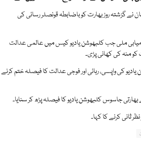
ان نے گزشتہ روز بھارت کو باضابطہ قونصلر رسائی کی
ی کامیابی ملی جب کلبھوشن یادیو کیس میں عالمی عدالت
کو منہ کی کھانی پڑی۔
یو کی واپسی، رہائی اور فوجی عدالت کا فیصلہ ختم کرنے
ارتی جاسوس کلبھوشن یادیو کا فیصلہ پڑھ کر سنایا۔
ر ثانی کرنے کا کہا۔