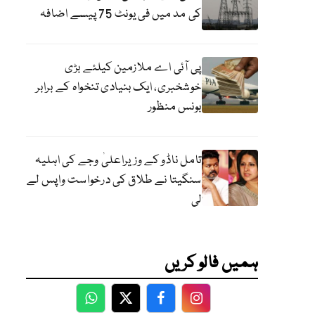
کی مد میں فی یونٹ 75 پیسے اضافہ
پی آئی اے ملازمین کیلئے بڑی
خوشخبری، ایک بنیادی تنخواہ کے برابر
بونس منظور
تامل ناڈو کے وزیراعلیٰ وجے کی اہلیہ
سنگیتا نے طلاق کی درخواست واپس لے
لی
ہمیں فالو کریں
WhatsApp
Twitter
Facebook
Facebook