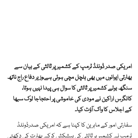
امریکی صدر ڈونلڈ ٹرمپ کے کشمیر پر ثالثی کے بیان سے
بھارتی ایوانوں میں بھی ہلچل مچی ہوئی ہے،وزیر دفاع راج ناتھ
سنگھ بولے کشمیر پر ثالثی کا سوال ہی پیدا نہیں ہوتا،
کانگرس اراکین نے مودی کی خاموشی پر احتجاجا لوک سبھا
کے اجلاس کا واک آؤٹ کیا۔
سفارتی امور کے ماہرین کا کہنا ہے کہ امریکی صدرڈونلڈ
ٹرمپ نے کشمیر پر ثالثی کی پیشکش کرکے بھارت کی دکھتی