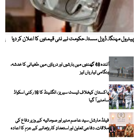
پیٹرول مہنگا، ڈیزل سستا، حکومت نے نئی قیمتوں کا اعلان کر دیا
پنج
آئندہ 48 گھنٹوں میں بارشوں اور دریاؤں میں طغیانی کا خدشہ،
ہنگامی تیاریاں تیز
پاکستان کیخلاف ٹیسٹ سیریز ، انگلینڈ کا 16 رکنی اسکواڈ
سامنے آ گیا
فیلڈ مارشل سید عاصم منیر اور صومالیہ کے وزیر دفاع کی
ملاقات، دفاعی تعاون اور استعدادِ کار بڑھانے کے عزم کا اعادہ