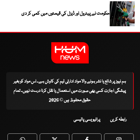
حکومت نے پیٹرول اور ڈیزل کی قیمتوں میں کمی کر دی
ہم نیوز پر شائع یا نشر ہونے والا مواد ادارتی ٹیم کی کاوش ہے۔ اس مواد کو بغیر
پیشگی اجازت کسی بھی صورت میں استعمال یا نقل کرنا درست نہیں۔ تمام
حقوق محفوظ ہیں © 2026
رابطہ کریں
پرائیویسی پالیسی