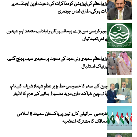
وزیراعظم کی اپوزیشن کو مذاکرات کی دعوت، اوپن ایجنڈے پر
بات ہوگی، طارق فضل چودھری
بیوروکریسی میں بڑے پیمانے پر تقرر و تبادلے، متعدد اہم عہدوں
پر نئی تعیناتیاں
وزیراعظم سعودی ولی عہد کی دعوت پر سعودی عرب پہنچ گئے،
پر تپاک استقبال
چین کے صدر کا خصوصی خط وزیراعظم شہباز شریف کے نام،
پاک چین شراکت داری مزید مضبوط بنانے کے عزم کا اظہار
غزہ میں اسرائیلی کارروائیوں پر پاکستان سمیت 8 اسلامی
ممالک کا مشترکہ اعلامیہ