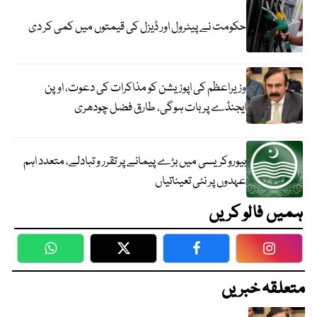
حکومت نے پیٹرول اور ڈیزل کی قیمتوں میں کمی کر دی
وزیراعظم کی اپوزیشن کو مذاکرات کی دعوت، اوپن
ایجنڈے پر بات ہوگی، طارق فضل چودھری
بیوروکریسی میں بڑے پیمانے پر تقرر و تبادلے، متعدد اہم
عہدوں پر نئی تعیناتیاں
ہمیں فالو کریں
WhatsApp
Twitter
Facebook
Faceboo
متعلقہ خبریں