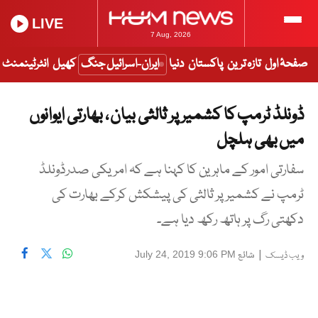
LIVE
7 Aug, 2026
صفحۂ اول
تازہ ترین
پاکستان
دنیا
ایران-اسرائیل جنگ
کھیل
انٹرٹینمنٹ
ڈونلڈ ٹرمپ کا کشمیر پر ثالثی بیان ، بھارتی ایوانوں
میں بھی ہلچل
سفارتی امور کے ماہرین کا کہنا ہے کہ امریکی صدرڈونلڈ
ٹرمپ نے کشمیر پر ثالثی کی پیشکش کرکے بھارت کی
دکھتی رگ پر ہاتھ رکھ دیا ہے۔
|
شائع
July 24, 2019 9:06 PM
ویب ڈیسک