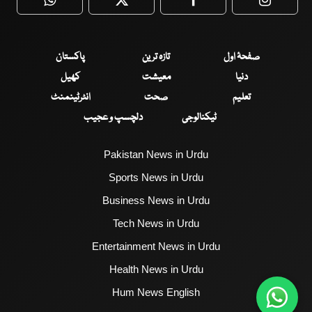
WhatsApp
Twitter
Facebook
Faceboo
صفحۂ اول
تازہ ترین
پاکستان
دنیا
معیشت
کھیل
تعلیم
صحت
انٹرٹینمنٹ
ٹیکنالوجی
دلچسپ و عجیب
Pakistan News in Urdu
Sports News in Urdu
Business News in Urdu
Tech News in Urdu
Entertainment News in Urdu
Health News in Urdu
Hum News English