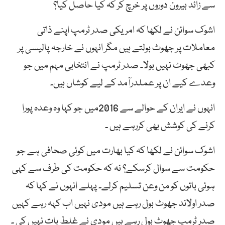
سے زائد بیرون دوروں پر خرچ کر کہ کیا حاصل کیا؟
اشوک سوائن نے لکھا کہ امریکی صدر ٹرمپ اپنے ذاتی
معاملات پر جھوٹ بولتے ہیں مگر انہوں نے خارجہ پالیسی پر
کبھی جھوٹ نہیں بولا۔ صدر ٹرمپ نے انتخابی مہم میں جو
وعدے کیے ان پر عملدرآمد کے لیے کوشاں ہیں۔
انہوں نے ایران کے حوالے سے 2016میں جو کہا وہ وعدہ پورا
کرنے کی کوشش بھی کررہے ہیں ۔
اشوک سوائن نے لکھا کہ کیا بھارت میں کوئی صحافی ہے جو
حکومت سے سوال کرسکے؟ نہ کہ حکومت کی طرف سے کہی
ہوئی باتوں کو من وعن تسلیم کرلے۔ پہلے انہوں نے کہا کہ
صدر اولاند جھوٹ بول رہے ہیں مودی نہیں اب کہہ رہے کہیں
صدر ٹرمپ جھوٹ بول رہے ہیں مودی نے غلط بات نہیں کی ۔