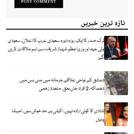
تازہ ترین خبریں
ترک صدر کا ایک روزہ دورہ سعودی عرب کا اعلان، سعودی
ولی عہد اور وزیراعظم شہباز شریف سے اہم ملاقات کریں
گے
دمشق کے نواحی علاقے جرمانہ میں منی بس میں
دھماکہ، 2 افراد جاں بحق، متعدد زخمی
شادی کا کوئی ارادہ نہیں، اکیلی بے حد خوش ہوں، امیشا
پٹیل