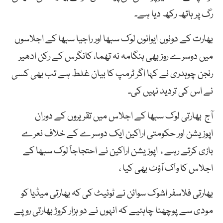
رگ پر ہاتھ رکھ دیا ہے۔
بھارت کے دونوں ایوانوں لوک سبھا اور راجیا سبھا کے اجلاسوں
میں دوسرے روز بھی ہنگامہ نہ تھما، کانگرس کے رکن ادھیر
رنجن چوہدری نے کہا اگر ٹرمپ کا بیان غلط ہے تب بھی کسی
نے اس کی تردید نہیں کی۔
آج بھارتی لوک سبھا کے اجلاس میں تقریروں کے دوران
اپوزیشن اور حکومتی اراکین ایک دوسرے کے خلاف نعرے
بازی کرتے رہے ، اپوزیشن اراکین نے احتجاجاً لوک سبھا کے
اجلاس کا واک آؤٹ بھی کیا ،
بھارتی فلاسفر اشوک سوائن نے ٹوئیٹ کی کہ بھارتی میڈیا کو
مودی سے پوچھنا چاہئیے کہ انہوں نے دو ہزار کروڑ بھارتی روپے