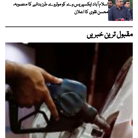
اسلام آباد ایکسپریس وے کو موٹروے طرز بنانے کا منصوبہ،
محسن نقوی کا اعلان
مقبول ترین خبریں