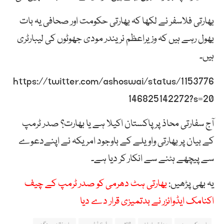
بھارتی فلاسفر نے لکھا کہ بھارتی حکومت اور صحافی یہ بات
بھول رہے ہیں کہ وزیراعظم نریندر مودی جھوٹوں کی لیبارٹری
ہیں۔
https://twitter.com/ashoswai/status/1153776
146825142272?s=20
آج سفارتی محاذ پر پاکستان اکیلا ہے یا بھارت؟ صدر ٹرمپ
کے بیان پر بھارتی واویلے کے باوجود امریکہ نے اپنےدعوے
سے پیچھے ہٹنے سے انکار کر دیا ہے۔
یہ بھی پڑھیں:
بھارتی ہٹ دھرمی کو صدر ٹرمپ کے چیف
اکنامک ایڈوائزر نے بدتمیزی قرار دے دیا