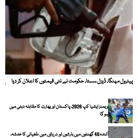
پیٹرول مہنگا، ڈیزل سستا، حکومت نے نئی قیمتوں کا اعلان کر دیا
پنج
ویمنز ایشیا کپ 2026، پاکستان اور بھارت کا مقابلہ دبئی میں
ہو گا
آئندہ 48 گھنٹوں میں بارشوں اور دریاؤں میں طغیانی کا خدشہ،