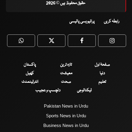
حقوق محفوظ ہیں © 2026
رابطہ کریں
پرائیویسی پالیسی
WhatsApp
Twitter
Facebook
Faceboo
صفحۂ اول
تازہ ترین
پاکستان
دنیا
معیشت
کھیل
تعلیم
صحت
انٹرٹینمنٹ
ٹیکنالوجی
دلچسپ و عجیب
Pakistan News in Urdu
Sports News in Urdu
Business News in Urdu