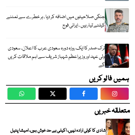
جنگی صلاحیتوں میں اضافہ کر دیا ، ہر خطرے سے نمٹنے
کیلئے تیار ہیں ، ایرانی فوج
ترک صدر کا ایک روزہ دورہ سعودی عرب کا اعلان، سعودی
ولی عہد اور وزیراعظم شہباز شریف سے اہم ملاقات کریں
گے
ہمیں فالو کریں
WhatsApp
Twitter
Facebook
Faceboo
متعلقہ خبریں
شادی کا کوئی ارادہ نہیں، اکیلی بے حد خوش ہوں، امیشا پٹیل