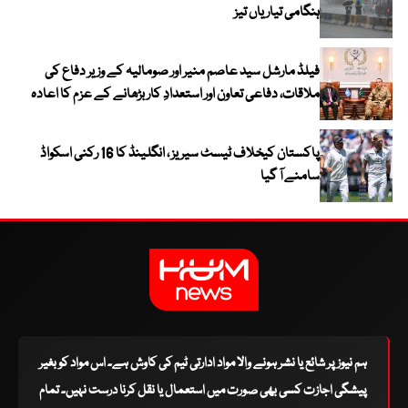
ہنگامی تیاریاں تیز
فیلڈ مارشل سید عاصم منیر اور صومالیہ کے وزیر دفاع کی
ملاقات، دفاعی تعاون اور استعدادِ کار بڑھانے کے عزم کا اعادہ
پاکستان کیخلاف ٹیسٹ سیریز ، انگلینڈ کا 16 رکنی اسکواڈ
سامنے آ گیا
ہم نیوز پر شائع یا نشر ہونے والا مواد ادارتی ٹیم کی کاوش ہے۔ اس مواد کو بغیر
پیشگی اجازت کسی بھی صورت میں استعمال یا نقل کرنا درست نہیں۔ تمام