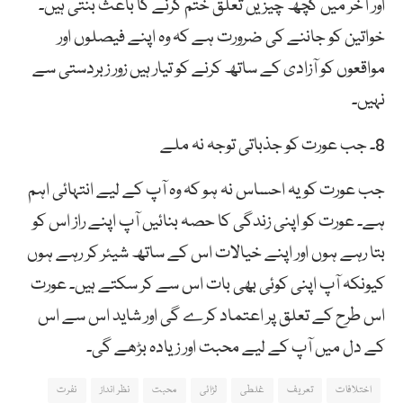
اور آخر میں کچھ چیزیں تعلق ختم کرنے کا باعث بنتی ہیں۔
خواتین کو جاننے کی ضرورت ہے کہ وہ اپنے فیصلوں اور
مواقعوں کو آزادی کے ساتھ کرنے کو تیار ہیں زور زبردستی سے
نہیں۔
8۔ جب عورت کو جذباتی توجہ نہ ملے
جب عورت کو یہ احساس نہ ہو کہ وہ آپ کے لیے انتہائی اہم
ہے۔ عورت کو اپنی زندگی کا حصہ بنائیں آپ اپنے راز اس کو
بتا رہے ہوں اور اپنے خیالات اس کے ساتھ شیئر کر رہے ہوں
کیونکہ آپ اپنی کوئی بھی بات اس سے کر سکتے ہیں۔ عورت
اس طرح کے تعلق پر اعتماد کرے گی اور شاید اس سے اس
کے دل میں آپ کے لیے محبت اور زیادہ بڑھے گی۔
اختلافات
تعریف
غلطی
لڑائی
محبت
نظر انداز
نفرت