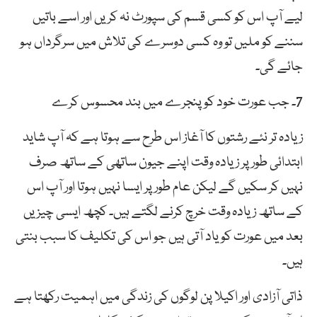
لیے آپ اس کو کسی قسم کی سپورٹ نہ کریں اور اسے باتیں
سننے کو ملیں تو وہ کسی دوسرے کی تلاش میں سرگرداں ہو
جائے گی۔
7۔ جب عورت خود کو پنجرے میں بند محسوس کرے
زیادہ تر نئے رشتوں کا آغاز اس طرح سے ہوتا ہے کہ آپ شاید
ابتدائی طور پر زیادہ وقت اپنے جیون ساتھی کے ساتھ صرف
نہیں کر سکیں گے لیکن عام طور پر ایسا نہیں ہوتا اور آپ اس
کے ساتھ زیادہ وقت خرچ کرنے لگتے ہیں۔ کچھ ایسی چیزیں
بعد میں عورت کو یاد آتی ہیں جو اس کی تکلیف کا سبب بنتی
ہیں۔
ذاتی آزادی اور اکیلا پن لوگوں کی زندگی میں اہمیت رکھتا ہے