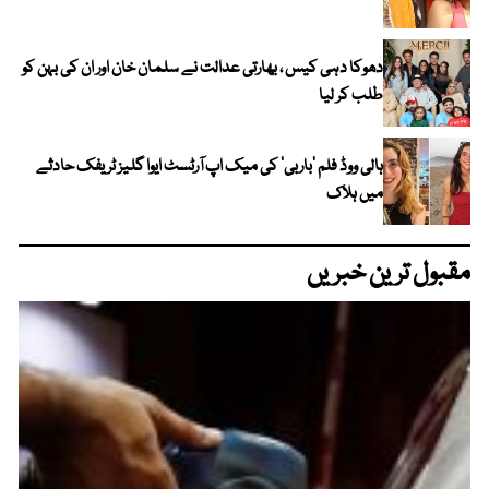
دھوکا دہی کیس ، بھارتی عدالت نے سلمان خان اور ان کی بہن کو
طلب کر لیا
ہالی ووڈ فلم ’باربی‘ کی میک اپ آرٹسٹ ایوا گلیز ٹریفک حادثے
میں ہلاک
مقبول ترین خبریں