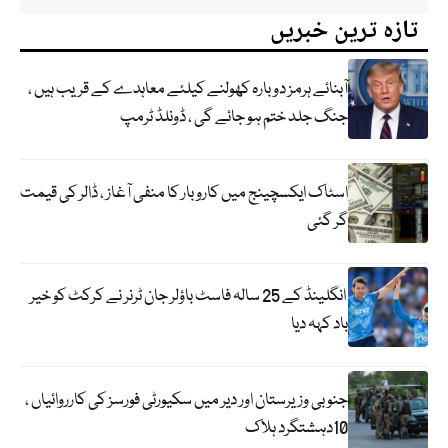
تازہ ترین خبریں
آبنائے ہرمز دوبارہ کھولنے کیلئے معاہدے کے قریب ہیں ،
جنگ جلد ختم ہو جائے گی ، ڈونلڈ ٹرمپ
اسٹاک ایکسچینج میں کاروبار کا منفی آغاز ، ڈالر کی قیمت
گر گئی
انگلینڈ کے 25 سالہ فاسٹ باؤلر جان ٹرنر نے کرکٹ کو خیر
باد کہہ دیا
جنوبی وزیرستان اور دیر میں سکیورٹی فورسز کی کارروائیاں ،
10دہشتگرد ہلاک