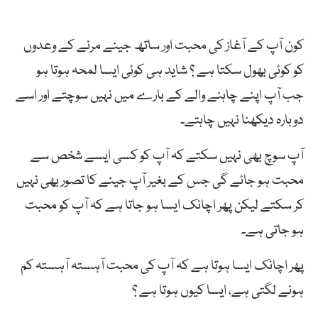
کون آپ کے آغاز کی محبت اور ساتھ جینے مرنے کے وعدوں
کو کوئی بھول سکتا ہے ؟ شاید ہی کوئی ایسا لمحہ ہوتا ہو
جب آپ اپنے چاہنے والے کے بارے میں نہیں سوچتے اور اسے
دوبارہ دیکھنا نہیں چاہتے۔
آپ سوچ بھی نہیں سکتے کہ آپ کو کسی ایسے شخص سے
محبت ہو جائے گی جس کے بغیر آپ جینے کا تصور بھی نہیں
کر سکتے لیکن پھر اچانک ایسا ہو جاتا ہے کہ آپ کو محبت
ہو جاتی ہے۔
پھر اچانک ایسا ہوتا ہے کہ آپ کی محبت آہستہ آہستہ کم
ہونے لگتی ہے، ایسا کیوں ہوتا ہے ؟