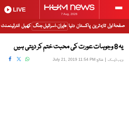
LIVE
7 Aug, 2026
صفحۂ اول
تازہ ترین
پاکستان
دنیا
ایران-اسرائیل جنگ
کھیل
انٹرٹینمنٹ
یہ 8 وجوہات عورت کی محبت ختم کر دیتی ہیں
|
شائع
July 21, 2019 11:54 PM
ویب ڈیسک