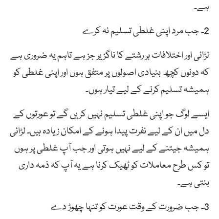
ہے۔
2۔ جب مرد اپنی غلطی تسلیم نہ کرے
لڑائی اور اختلافات ہر رشتے کا ناگزیر جز ہے تاہم یہ ضروری ہے
کہ دونوں کچھ بنیادی اصولوں پر متفق ہوں اور اپنی غلطی کو
ہمیشہ تسلیم کرنے کے لیے تیار ہوں۔
ایسے لوگ جو اپنی غلطی تسلیم نہیں کریں گے تو عورتوں کے
دل میں ان کے لیے نفرت پیدا ہونے کے امکان زیادہ ہیں۔ لڑائی
ہمیشہ جیتنے کے لیے نہیں ہوتی اور جب آپ غلطی پر ہوں
تو کس طرح معاملات کو ٹھیک کرنا ہے یہ آپ کہ ذمہ داری
بنتی ہے۔
3۔ جب ضرورت کے وقت عورت کو تنہا چھوڑ دے