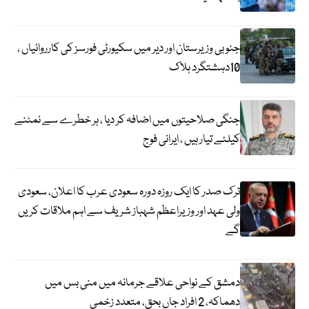
جنوبی وزیرستان اور دیر میں سکیورٹی فورسز کی کارروائیاں ،
10دہشتگرد ہلاک
جنگی صلاحیتوں میں اضافہ کر دیا ، ہر خطرے سے نمٹنے
کیلئے تیار ہیں ، ایرانی فوج
ترک صدر کا ایک روزہ دورہ سعودی عرب کا اعلان، سعودی
ولی عہد اور وزیراعظم شہباز شریف سے اہم ملاقات کریں
گے
دمشق کے نواحی علاقے جرمانہ میں منی بس میں
دھماکہ، 2 افراد جاں بحق، متعدد زخمی