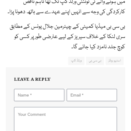
میں ہونے والے ٹی ٹوئنٹی ورلڈ کپ تک تھا تاہم ناقص
کارکردگی کی وجہ سے انہیں اپنے عہدے سے ہاتھ دھونا پڑا۔
بی سی بی میڈیا کمیٹی کے چیئرمین جلال یونس کے مطابق
سری لنکا کے خلاف سیریز کے لیے عارضی طور پر کسی کو
کوچ جلد نامزد کیا جائے گا۔
اسٹیو روڈز
بی سی بی
ورلڈ کپ
LEAVE A REPLY