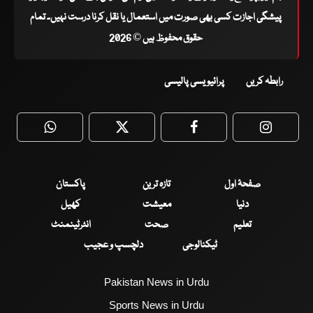
پیشگی اجازت کسی بھی صورت میں استعمال یا نقل کرنا درست نہیں۔ تمام
حقوق محفوظ ہیں © 2026
رابطہ کریں
پرائیویسی پالیسی
WhatsApp
Twitter
Facebook
Faceboo
صفحۂ اول
تازہ ترین
پاکستان
دنیا
معیشت
کھیل
تعلیم
صحت
انٹرٹینمنٹ
ٹیکنالوجی
دلچسپ و عجیب
Pakistan News in Urdu
Sports News in Urdu