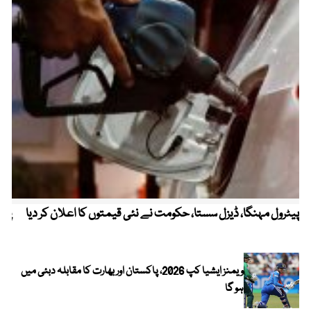
پیٹرول مہنگا، ڈیزل سستا، حکومت نے نئی قیمتوں کا اعلان کر دیا
پنج
ویمنز ایشیا کپ 2026، پاکستان اور بھارت کا مقابلہ دبئی میں
ہو گا