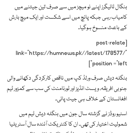
بنگال ٹائیگرز اپنے نو میچز میں سے صرف تین جیتنے میں
کامیاب رہی جبکہ پانچ میں اسے شکست اور ایک میچ بارش
کے باعث منسوخ ہوگیا۔
[post-relate
link=”https://humnews.pk//latest/178577/”
position =”left”]
بنگلہ دیش صرف ورلڈ کپ میں ناقص کارکردگی دکھانے والی
جنوبی افریقہ، ویسٹ انڈیز اور ٹورنامنٹ کی سب سے کمزور ٹیم
افغانستان کے خلاف ہی جیت پائی۔
اسٹیو روڈز نے گزشتہ سال جون میں بنگلہ دیش ٹیم میں
شمولیت اختیار کی تھی۔ ان کا کنٹریکٹ آئندہ سال آسٹریلیا