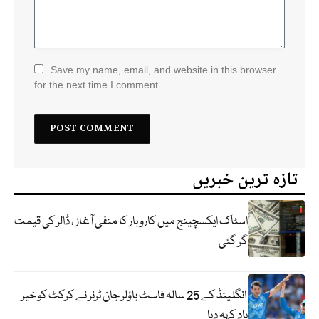
Save my name, email, and website in this browser
for the next time I comment.
تازہ ترین خبریں
اسٹاک ایکسچینج میں کاروبار کا منفی آغاز ، ڈالر کی قیمت
گر گئی
انگلینڈ کے 25 سالہ فاسٹ باؤلر جان ٹرنر نے کرکٹ کو خیر
باد کہہ دیا