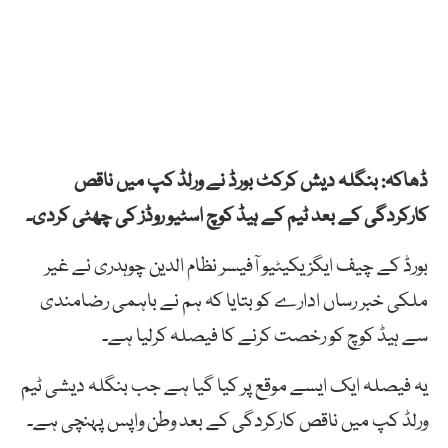
ڈھاکہ: بنگلہ دیش کرکٹ بورڈ نے ورلڈ کپ میں ناقص
کارکردگی کے بعد ٹیم کے ہیڈ کوچ اسٹیو روڈز کی چھٹی کردی۔
بورڈ کے چیف ایگزیکیٹیو آفیسر نظام الدین چوہدری نے غیر
ملکی خبر رساں ادارے کو بتایا کہ ہم نے باہمی رضامندی
سے ہیڈ کوچ کو رخصت کرنے کا فیصلہ کرلیا ہے۔
یہ فیصلہ ایک ایسے موقع پر کیا گیا ہے جب بنگلہ دیشی ٹیم
ورلڈ کپ میں ناقص کارکردگی کے بعد وطن واپس پہنچی ہے۔