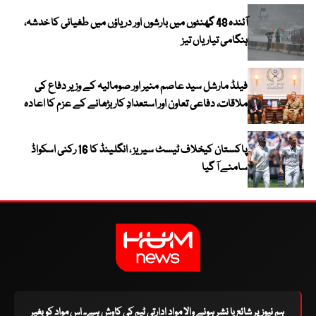
آئندہ 48 گھنٹوں میں بارشوں اور دریاؤں میں طغیانی کا خدشہ،
ہنگامی تیاریاں تیز
فیلڈ مارشل سید عاصم منیر اور صومالیہ کے وزیر دفاع کی
ملاقات، دفاعی تعاون اور استعدادِ کار بڑھانے کے عزم کا اعادہ
پاکستان کیخلاف ٹیسٹ سیریز ، انگلینڈ کا 16 رکنی اسکواڈ
سامنے آ گیا
ہم نیوز پر شائع یا نشر ہونے والا مواد ادارتی ٹیم کی کاوش ہے۔ اس مواد کو بغیر