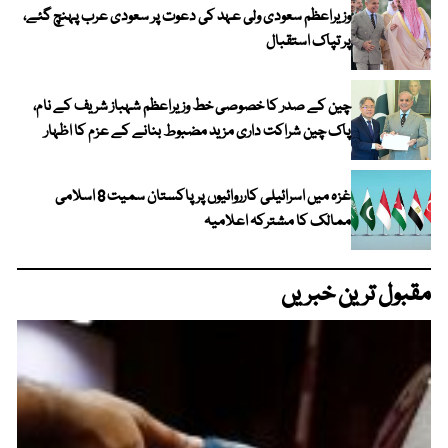
وزیراعظم سعودی ولی عہد کی دعوت پر سعودی عرب پہنچ گئے،
پر تپاک استقبال
چین کے صدر کا خصوصی خط وزیراعظم شہباز شریف کے نام،
پاک چین شراکت داری مزید مضبوط بنانے کے عزم کا اظہار
غزہ میں اسرائیلی کارروائیوں پر پاکستان سمیت 8 اسلامی
ممالک کا مشترکہ اعلامیہ
مقبول ترین خبریں