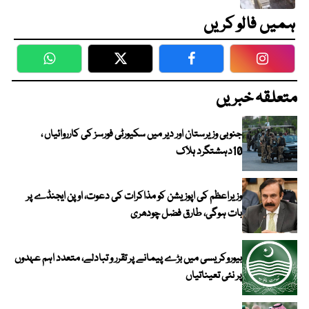
ہمیں فالو کریں
WhatsApp
Twitter
Facebook
Faceboo
متعلقہ خبریں
جنوبی وزیرستان اور دیر میں سکیورٹی فورسز کی کارروائیاں ،
10دہشتگرد ہلاک
وزیراعظم کی اپوزیشن کو مذاکرات کی دعوت، اوپن ایجنڈے پر
بات ہوگی، طارق فضل چودھری
بیوروکریسی میں بڑے پیمانے پر تقرر و تبادلے، متعدد اہم عہدوں
پر نئی تعیناتیاں