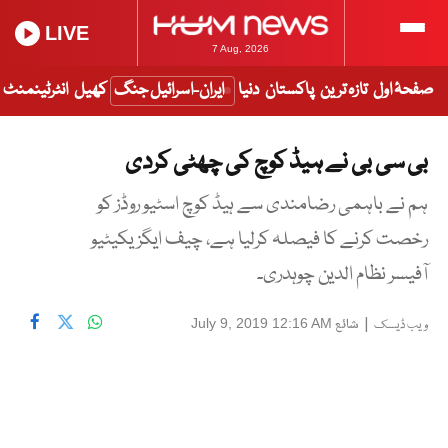
LIVE
7 Aug, 2026
صفحۂ اول
تازہ ترین
پاکستان
دنیا
ایران-اسرائیل جنگ
کھیل
انٹرٹینمنٹ
بی سی بی نے ہیڈ کوچ کی چھٹی کردی
ہم نے باہمی رضامندی سے ہیڈ کوچ اسٹیو روڈز کو
رخصت کرنے کا فیصلہ کرلیا ہے، چیف ایگزیکیٹیو
آفیسر نظام الدین چوہدری۔
|
شائع
July 9, 2019 12:16 AM
ویب ڈیسک