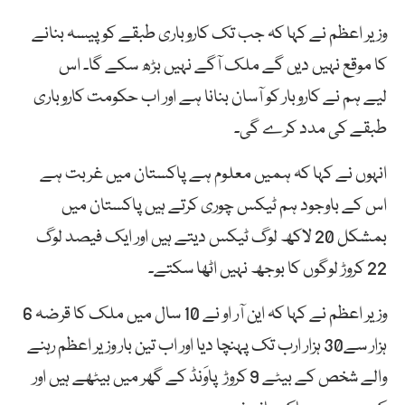
وزیر اعظم نے کہا کہ جب تک کاروباری طبقے کو پیسہ بنانے
کا موقع نہیں دیں گے ملک آگے نہیں بڑھ سکے گا۔ اس
لیے ہم نے کاروبار کو آسان بنانا ہے اور اب حکومت کاروباری
طبقے کی مدد کرے گی۔
انہوں نے کہا کہ ہمیں معلوم ہے پاکستان میں غربت ہے
اس کے باوجود ہم ٹیکس چوری کرتے ہیں پاکستان میں
بمشکل 20 لاکھ لوگ ٹیکس دیتے ہیں اور ایک فیصد لوگ
22 کروڑ لوگوں کا بوجھ نہیں اٹھا سکتے۔
وزیر اعظم نے کہا کہ این آر او نے 10 سال میں ملک کا قرضہ 6
ہزار سے30 ہزار ارب تک پہنچا دیا اور اب تین بار وزیر اعظم رہنے
والے شخص کے بیٹے 9 کروڑ پاوَنڈ کے گھر میں بیٹھے ہیں اور