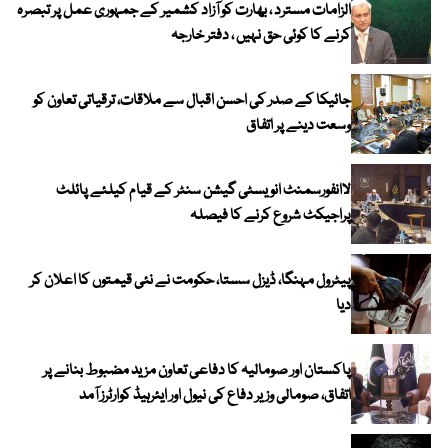
الزامات مسترد ، بھارت کو آزاد کشمیر کے جمہوری عمل پر تبصرہ
کرنے کا کوئی حق نہیں ، دفتر خارجہ
جائیکا کے صدر کی احسن اقبال سے ملاقات، ترقیاتی تعاون کو
وسعت دینے پر اتفاق
لاانفورسمنٹ انویسٹی گیشن سنٹر کے قیام کیلئے پائلٹ
پراجیکٹ شروع کرنے کا فیصلہ
پیٹرول مہنگا، ڈیزل سستا، حکومت نے نئی قیمتوں کا اعلان کر
دیا
پاکستان اور صومالیہ کا دفاعی تعاون مزید مضبوط بنانے پر
اتفاق، صومالی وزیر دفاع کی نیول اور ایئرہیڈ کوارٹرز آمد