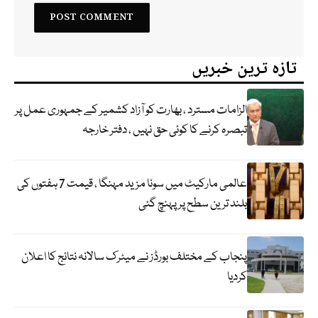
تازہ ترین خبریں
الزامات مسترد ، بھارت کو آزاد کشمیر کے جمہوری عمل پر
تبصرہ کرنے کا کوئی حق نہیں ، دفتر خارجہ
عالمی مارکیٹ میں سونا مزید مہنگا ، قیمت 7 ہفتوں کی
بلند ترین سطح پر پہنچ گئی
پنجاب کے مختلف بورڈز نے میٹرک سالانہ نتائج کا اعلان
کردیا