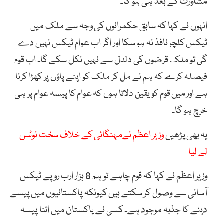
مشاورت کے بعد ہی ہو گا۔
انہوں نے کہا کہ سابق حکمرانوں کی وجہ سے ملک میں
ٹیکس کلچر نافذ نہ ہو سکا اور اگر اب عوام ٹیکس نہیں دے
گی تو ملک قرضوں کی دلدل سے نہیں نکل سکے گا۔ اب قوم
فیصلہ کرے کہ ہم نے مل کر ملک کو اپنے پاؤں پر کھڑا کرنا
ہے اور میں قوم کو یقین دلاتا ہوں کہ عوام کا پیسہ عوام پر ہی
خرچ ہو گا۔
یہ بھی پڑھیں
وزیر اعظم نےمہنگائی کے خلاف سخت نوٹس
لے لیا
وزیر اعظم نے کہا کہ قوم چاہے تو ہم 8 ہزار ارب روپے ٹیکس
آسانی سے وصول کر سکتے ہیں کیونکہ پاکستانیوں میں پیسے
دینے کا جذبہ موجود ہے۔ کسی نے پاکستان میں اتنا پیسہ