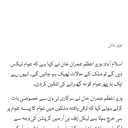
فوٹو: فائل
اسلام آباد: وزیر اعظم عمران خان نے کہا ہے کہ عوام ٹیکس
دیں گے تو ملک کے حالات ٹھیک ہو جائیں گے۔ انہوں ںے
ایک بار پھر عوام کو نہ گھبرانے کی تلقین کر دی۔
وزیر اعظم عمران خان نے سرکاری ٹی وی سے خصوصی بات
کرتے ہوئے کہا کہ ترقی یافتہ ملکوں میں عوام کا پیسہ عوام پر
ہی خرچ ہوتا ہے لیکن ایف بی آر میں کرپشن کی وجہ سے