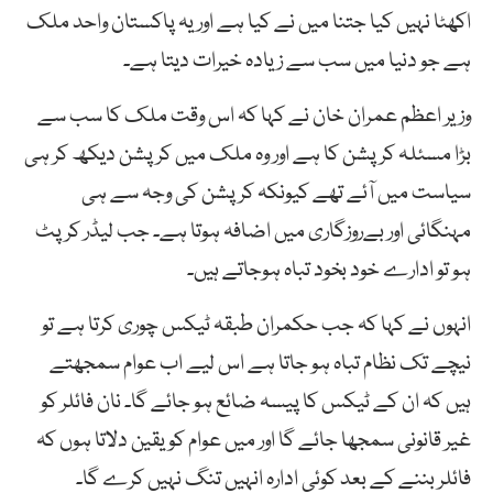
اکھٹا نہیں کیا جتنا میں نے کیا ہے اور یہ پاکستان واحد ملک
ہے جو دنیا میں سب سے زیادہ خیرات دیتا ہے۔
وزیر اعظم عمران خان نے کہا کہ اس وقت ملک کا سب سے
بڑا مسئلہ کرپشن کا ہے اور وہ ملک میں کرپشن دیکھ کر ہی
سیاست میں آئے تھے کیونکہ کرپشن کی وجہ سے ہی
مہنگائی اور بےروزگاری میں اضافہ ہوتا ہے۔ جب لیڈر کرپٹ
ہو تو ادارے خود بخود تباہ ہوجاتے ہیں۔
انہوں نے کہا کہ جب حکمران طبقہ ٹیکس چوری کرتا ہے تو
نیچے تک نظام تباہ ہو جاتا ہے اس لیے اب عوام سمجھتے
ہیں کہ ان کے ٹیکس کا پیسہ ضائع ہو جائے گا۔ نان فائلر کو
غیر قانونی سمجھا جائے گا اور میں عوام کو یقین دلاتا ہوں کہ
فائلر بننے کے بعد کوئی ادارہ انہیں تنگ نہیں کرے گا۔