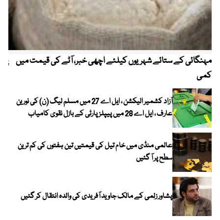
مہنگائی کے ستائے شہریوں کیلئے اچھی خبر، آٹے کی قیمت میں
پیٹ
کمی
آزاد کشمیر الیکشن ، ایل اے 27 میں مسلم لیگ (ن) کی نورین
عارف ، ایل اے 28 میں پیپلز پارٹی کے بازل نقوی کامیاب
عالمی منڈی میں خام تیل کی قیمتیں تین ہفتوں کی کم ترین
سطح پر آ گئیں
پشاور زلمی کے مالک جاوید آفریدی کی والدہ انتقال کر گئیں