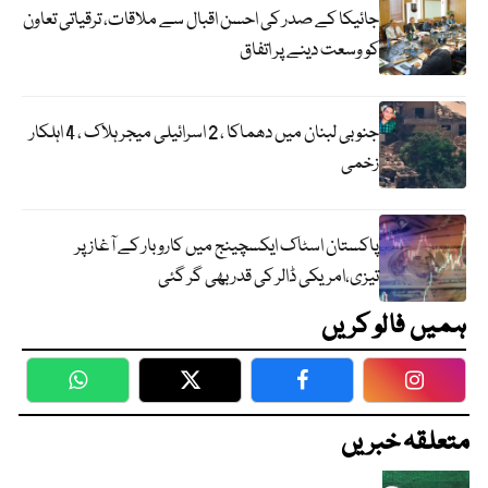
جائیکا کے صدر کی احسن اقبال سے ملاقات، ترقیاتی تعاون
کو وسعت دینے پر اتفاق
جنوبی لبنان میں دھماکا ، 2 اسرائیلی میجر ہلاک ، 4 اہلکار
زخمی
پاکستان اسٹاک ایکسچینج میں کاروبار کے آغاز پر
تیزی،امریکی ڈالر کی قدر بھی گر گئی
ہمیں فالو کریں
WhatsApp
Twitter
Facebook
Faceboo
متعلقہ خبریں