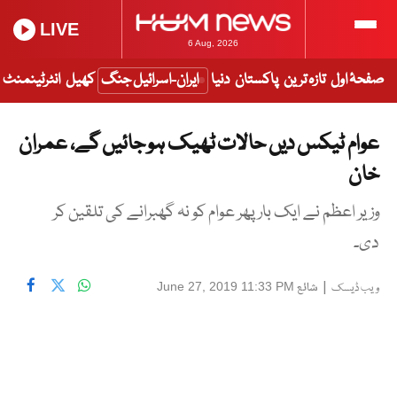
LIVE
6 Aug, 2026
صفحۂ اول
تازہ ترین
پاکستان
دنیا
ایران-اسرائیل جنگ
کھیل
انٹرٹینمنٹ
عوام ٹیکس دیں حالات ٹھیک ہو جائیں گے، عمران
خان
وزیر اعظم نے ایک بار پھر عوام کو نہ گھبرانے کی تلقین کر
دی۔
|
شائع
June 27, 2019 11:33 PM
ویب ڈیسک