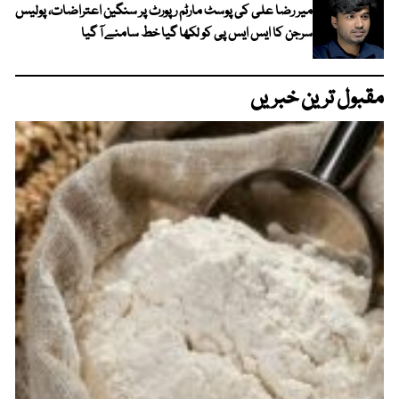
میر رضا علی کی پوسٹ مارٹم رپورٹ پر سنگین اعتراضات، پولیس
سرجن کا ایس ایس پی کو لکھا گیا خط سامنے آ گیا
مقبول ترین خبریں