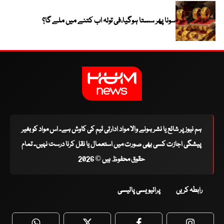
سونا پھر سستا ہوگیا،فی تولہ اب کتنے میں ملے گا؟
ہم نیوز پر شائع یا نشر ہونے والا مواد ادارتی ٹیم کی کاوش ہے۔ اس مواد کو بغیر
پیشگی اجازت کسی بھی صورت میں استعمال یا نقل کرنا درست نہیں۔ تمام
حقوق محفوظ ہیں © 2026
رابطہ کریں
پرائیویسی پالیسی