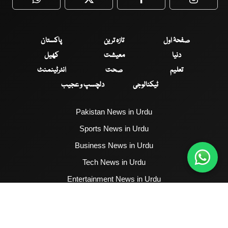
WhatsApp
Twitter
Facebook
Faceboo
صفحۂ اول
تازہ ترین
پاکستان
دنیا
معیشت
کھیل
تعلیم
صحت
انٹرٹینمنٹ
ٹیکنالوجی
دلچسپ و عجیب
Pakistan News in Urdu
Sports News in Urdu
Business News in Urdu
Tech News in Urdu
Entertainment News in Urdu
Health News in Urdu
Hum News English