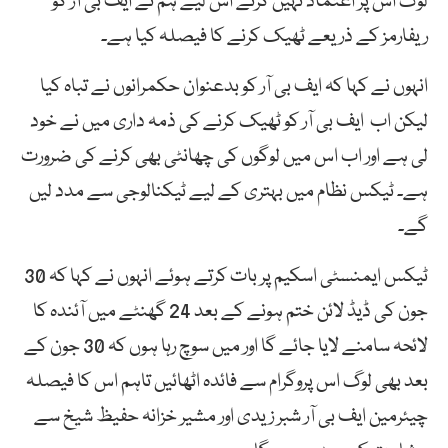
لوگ اس پر اعتماد نہیں کرتے اس لیے ہم نے ایف بی آر کو
ریفارمز کے ذریعے ٹھیک کرنے کا فیصلہ کیا ہے۔
انہوں نے کہا کہ ایف بی آر کو بدعنوان حکمرانوں نے تباہ کیا
لیکن اب ایف بی آر کو ٹھیک کرنے کی ذمہ داری میں نے خود
لی ہے اور اب اس میں لوگوں کی چھانٹی بھی کرنے کی ضرورت
ہے۔ ٹیکس نظام میں بہتری کے لیے ٹیکنالوجی سے مدد لیں
گے۔
ٹیکس ایمنسٹی اسکیم پر بات کرتے ہوئے انہوں نے کہا کہ 30
جون کی ڈیڈ لائن ختم ہونے کے بعد 24 گھنٹے میں آئندہ کا
لائحہ سامنے لایا جائے گا اور میں سوچ رہا ہوں کہ 30 جون کے
بعد بھی لوگ اس پروگرام سے فائدہ اٹھائیں تاہم اس کا فیصلہ
چیئرمین ایف بی آر شبر زیدی اور مشیر خزانہ حفیظ شیخ سے