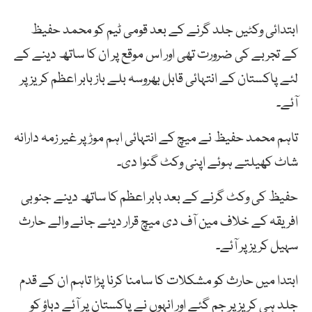
ابتدائی وکٹیں جلد گرنے کے بعد قومی ٹیم کو محمد حفیظ
کے تجربے کی ضرورت تھی اور اس موقع پر ان کا ساتھ دینے کے
لئے پاکستان کے انتہائی قابل بھروسہ بلے باز بابر اعظم کریز پر
آئے۔
تاہم محمد حفیظ نے میچ کے انتہائی اہم موڑ پر غیر زمہ دارانہ
شاٹ کھیلتے ہوئے اپنی وکٹ گنوا دی۔
حفیظ کی وکٹ گرنے کے بعد بابر اعظم کا ساتھ دینے جنوبی
افریقہ کے خلاف مین آف دی میچ قرار دیئے جانے والے حارث
سہیل کریز پر آئے۔
ابتدا میں حارث کو مشکلات کا سامنا کرنا پڑا تاہم ان کے قدم
جلد ہی کریز پر جم گئے اور انہوں نے پاکستان پر آئے دباؤ کو