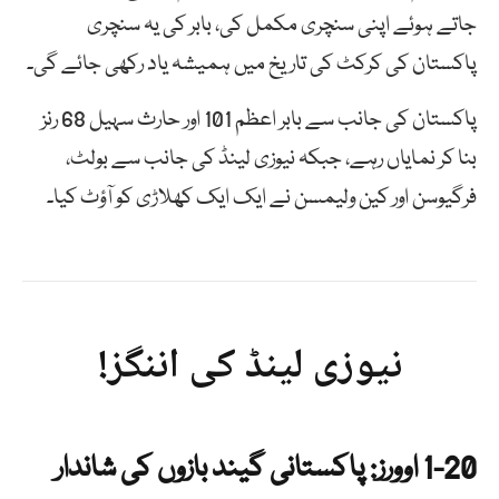
جاتے ہوئے اپنی سنچری مکمل کی، بابر کی یہ سنچری
پاکستان کی کرکٹ کی تاریخ میں ہمیشہ یاد رکھی جائے گی۔
پاکستان کی جانب سے بابر اعظم 101 اور حارث سہیل 68 رنز
بنا کر نمایاں رہے، جبکہ نیوزی لینڈ کی جانب سے بولٹ،
فرگیوسن اور کین ولیمسن نے ایک ایک کھلاڑی کو آؤٹ کیا۔
نیوزی لینڈ کی اننگز!
1-20 اوورز: پاکستانی گیند بازوں کی شاندار