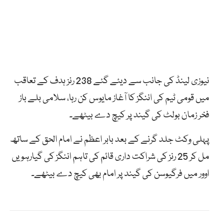
نیوزی لینڈ کی جانب سے دیئے گئے 238 رنز ہدف کے تعاقب
میں قومی ٹیم کی اننگز کا آغاز مایوس کن رہا، سلامی بلے باز
فخر زمان بولٹ کی گیند پر کیچ دے بیٹھے۔
پہلی وکٹ جلد گرنے کے بعد بابر اعظم نے امام الحق کے ساتھ
مل کر 25 رنز کی شراکت داری قائم کی تاہم اننگز کی گیارہویں
اوور میں فرگیوسن کی گیند پر امام بھی کیچ دے بیٹھے۔