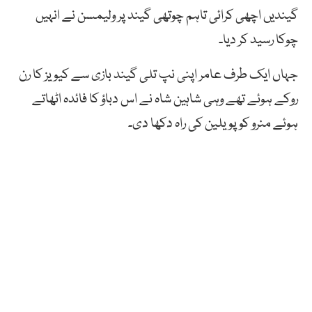
گیندیں اچھی کرائی تاہم چوتھی گیند پر ولیمسن نے انہیں
چوکا رسید کر دیا۔
جہاں ایک طرف عامر اپنی نپ تلی گیند بازی سے کیویز کا رن
روکے ہوئے تھے وہی شاہین شاہ نے اس دباؤ کا فائدہ اٹھاتے
ہوئے منرو کو پویلین کی راہ دکھا دی۔