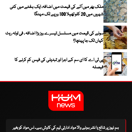
ملک بھر میں آٹے کی قیمت میں اضافہ، ایک ہفتے میں کئی
شہروں میں 20 کلو تھیلا 100 روپے تک مہنگا
سونے کی قیمت میں مسلسل تیسرے روز بڑا اضافہ ، فی تولہ ریٹ
کہاں تک جا پہنچا؟
پی ٹی اے کا ای سم کے اجرا اور تبدیلی کی فیس کم کرنے کا
فیصلہ
ہم نیوز پر شائع یا نشر ہونے والا مواد ادارتی ٹیم کی کاوش ہے۔ اس مواد کو بغیر