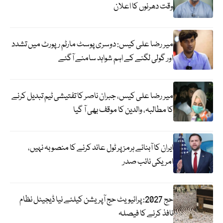
وقت دھرنوں کا اعلان
میر رضا علی کیس: دوسری پوسٹ مارٹم رپورٹ میں تشدد
اور گولی لگنے کے اہم شواہد سامنے آگئے
میر رضا علی کیس، جبران ناصر کا تفتیشی ٹیم تبدیل کرنے
کا مطالبہ، والدین کا موقف بھی آ گیا
ایران کا آبنائے ہرمز پر ٹول عائد کرنے کا منصوبہ نہیں،
امریکی نائب صدر
حج 2027: پرائیویٹ حج آپریشن کیلئے نیا ڈیجیٹل نظام
نافذ کرنے کا فیصلہ