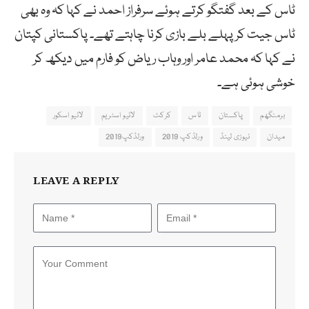
ٹاس کے بعد گفتگو کرتے ہوئے سرفراز احمد نے کہا کہ وہ بھی
ٹاس جیت کر پہلے بلے بازی کرنا چاہتے تھے۔ پاکستانی کپتان
نے کہا کہ محمد عامر اور وہاب ریاض کو فارم میں دیکھ کر
خوشی ہوئی ہے۔
برمنگھم
پاکستان
ٹاس
کرکٹ
لائیو اسٹریم
لائیو اسکور
میدان
نیوزی لینڈ
ورلڈکپ 2019
ورلڈکپ2019
LEAVE A REPLY