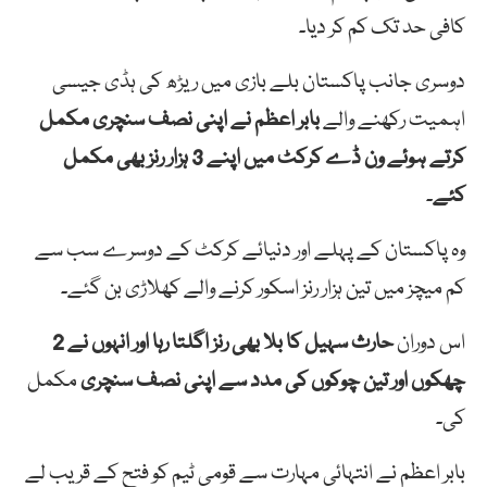
کافی حد تک کم کر دیا۔
دوسری جانب پاکستان بلے بازی میں ریڑھ کی ہڈی جیسی
اہمیت رکھنے والے
بابر اعظم نے اپنی نصف سنچری مکمل
کرتے ہوئے ون ڈے کرکٹ میں اپنے 3 ہزار رنز بھی مکمل
کئے
۔
وہ پاکستان کے پہلے اور دنیائے کرکٹ کے دوسرے سب سے
کم میچز میں تین ہزار رنز اسکور کرنے والے کھلاڑی بن گئے۔
اس دوران
حارث سہیل کا بلا بھی رنز اگلتا رہا اور انہوں نے 2
چھکوں اور تین چوکوں کی مدد سے اپنی نصف سنچری
مکمل
کی۔
بابر اعظم نے انتہائی مہارت سے قومی ٹیم کو فتح کے قریب لے