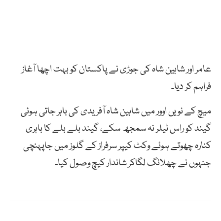
عامر اور شاہین شاہ کی جوڑی نے پاکستان کو بہت اچھا آغاز
فراہم کر دیا۔
میچ کے نویں اوور میں شاہین شاہ آفریدی کی باہر جاتی ہوئی
گیند کو راس ٹیلر نہ سمجھ سکے، گیند بلے بلے کا باہری
کنارہ چھوتے ہوئے وکٹ کیپر سرفراز کے گلوز میں جاپہنچی
جنہوں نے چھلانگ لگاکر شاندار کیچ وصول کیا۔