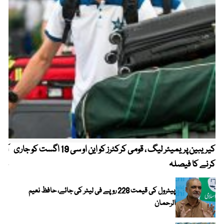
کیریبین پریمیئر لیگ ، قومی کرکٹرز کو این او سی 19 اگست کو جاری
آز
کرنے کا فیصلہ
چھی
پیٹرول کی قیمت 228 روپے فی لیٹر کی جائے، حافظ نعیم
الرحمان