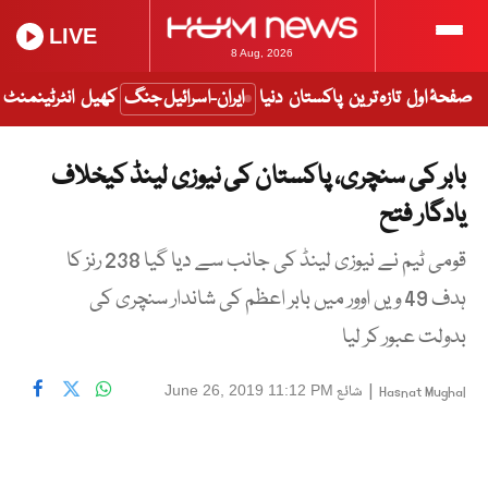
LIVE
8 Aug, 2026
صفحۂ اول
تازہ ترین
پاکستان
دنیا
ایران-اسرائیل جنگ
کھیل
انٹرٹینمنٹ
بابر کی سنچری، پاکستان کی نیوزی لینڈ کیخلاف
یادگار فتح
قومی ٹیم نے نیوزی لینڈ کی جانب سے دیا گیا 238 رنز کا
ہدف 49 ویں اوور میں بابر اعظم کی شاندار سنچری کی
بدولت عبور کر لیا
|
شائع
June 26, 2019 11:12 PM
Hasnat Mughal