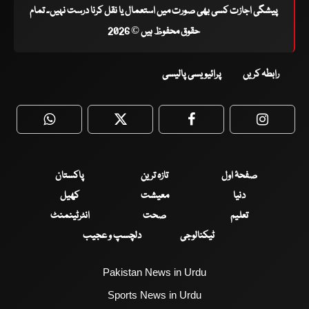
پیشگی اجازت کسی بھی صورت میں استعمال یا نقل کرنا درست نہیں۔ تمام
حقوق محفوظ ہیں © 2026
رابطہ کریں
پرائیویسی پالیسی
WhatsApp
Twitter
Facebook
Faceboo
صفحۂ اول
تازہ ترین
پاکستان
دنیا
معیشت
کھیل
تعلیم
صحت
انٹرٹینمنٹ
ٹیکنالوجی
دلچسپ و عجیب
Pakistan News in Urdu
Sports News in Urdu