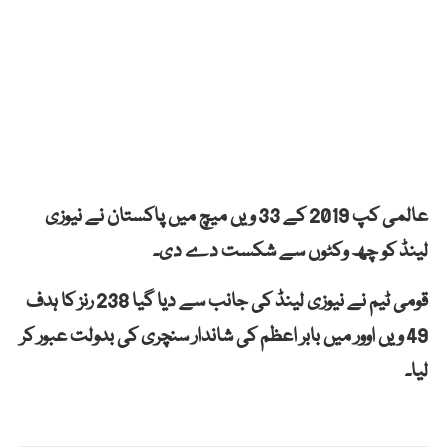
عالمی کپ 2019 کے 33 ویں میچ میں پاکستان نے نیوزی
لینڈ کو چھ وکٹوں سے شکست دے دی۔
قومی ٹیم نے نیوزی لینڈ کی جانب سے دیا گیا 238 رنز کا ہدف
49 ویں اوور میں بابر اعظم کی شاندار سنچری کی بدولت عبور کر
لیا۔