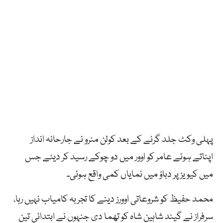
پہلی وکٹ جلد گرنے کے بعد کولن منرو نے جارحانہ انداز
اپناتے ہوئے عامر کو اوور میں دو چوکے رسید کر دیئے جس
میں کیویز پر دباؤ میں نمایاں کمی واقع ہوئی۔
محمد حفیظ کو شروعاتی اوورز دینے کا تجربہ کامیاب نہیں رہا،
سرفراز نے گیند شاہین شاہ کو تھما دی جنہوں نے ابتدائی تین