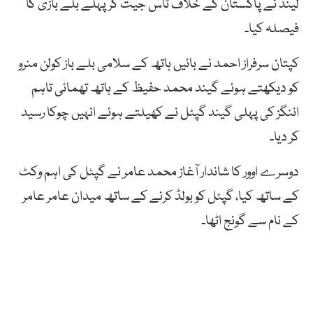
لینڈ نے پاکستان کے خلاف ٹاس جیت کر پہلے بلے بازی کا
فیصلہ کیا۔
کپتان سرفراز احمد نے بائیں ہاتھ کے سلامی بلے باز کولن منرو
کو دیکھتے ہوئے گیند محمد حفیظ کے ہاتھ تھمائی تاہم
اننگز کی پہلی گیند گپٹل نے کھیلتے ہوئے انہیں چوکا رسید
کر دیا۔
دوسرے اوور کا شاندار آغاز محمد عامر نے گپٹل کی اہم وکٹ
کے ساتھ کیا، گپٹل کو بولڈ کرنے کے ساتھ میدان عامر عامر
کے نام سے گونج اٹھا۔