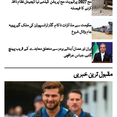
حج 2027: پرائیویٹ حج آپریشن کیلئے نیا ڈیجیٹل نظام نافذ
کرنے کا فیصلہ
حکومت سے مذاکرات ناکام، گڈز ٹرانسپورٹرز کی ملک گیر پہیہ
جام ہڑتال شروع
ایران اور عمان آبنائے ہرمز سے متعلق معاہدے کے قریب پہنچ
گئے، عباس عراقچی
مقبول ترین خبریں