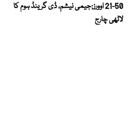
21-50 اوورز:جیمی نیشم، ڈی گرینڈ ہوم کا
لاٹھی چارج