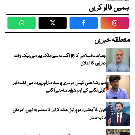
ہمیں فالو کریں
WhatsApp
Twitter
Facebook
Faceboo
متعلقہ خبریں
جماعت اسلامی کا 16 اگست سے ملک بھر میں بیک وقت
دھرنوں کا اعلان
میر رضا علی کیس: دوسری پوسٹ مارٹم رپورٹ میں تشدد اور
گولی لگنے کے اہم شواہد سامنے آگئے
ایران کا آبنائے ہرمز پر ٹول عائد کرنے کا منصوبہ نہیں، امریکی
نائب صدر