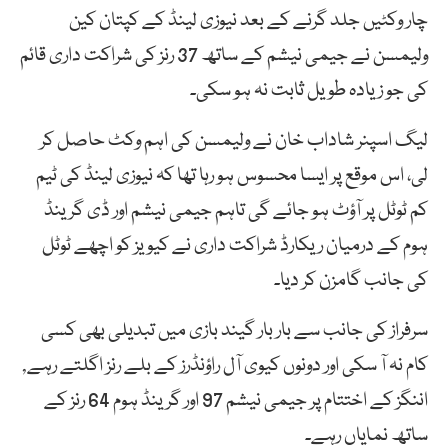
چار وکٹیں جلد گرنے کے بعد نیوزی لینڈ کے کپتان کین
ولیمسن نے جیمی نیشم کے ساتھ 37 رنز کی شراکت داری قائم
کی جو زیادہ طویل ثابت نہ ہو سکی۔
لیگ اسپنر شاداب خان نے ولیمسن کی اہم وکٹ حاصل کر
لی، اس موقع پر ایسا محسوس ہو رہا تھا کہ نیوزی لینڈ کی ٹیم
کم ٹوٹل پر آؤٹ ہو جائے گی تاہم جیمی نیشم اور ڈی گرینڈ
ہوم کے درمیان ریکارڈ شراکت داری نے کیویز کو اچھے ٹوٹل
کی جانب گامزن کر دیا۔
سرفراز کی جانب سے بار بار گیند بازی میں تبدیلی بھی کسی
کام نہ آ سکی اور دونوں کیوی آل راؤنڈرز کے بلے رنز اگلتے رہے,
اننگز کے اختتام پر جیمی نیشم 97 اور گرینڈ ہوم 64 رنز کے
ساتھ نمایاں رہے۔