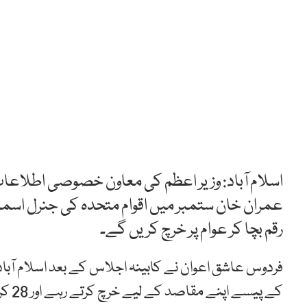
اسلام آباد: وزیر اعظم کی معاون خصوصی اطلاعا
عمران خان ستمبر میں اقوام متحدہ کی جنرل اسمب
رقم بچا کر عوام پر خرچ کریں گے۔
فردوس عاشق اعوان نے کابینہ اجلاس کے بعد اسلام آباد
کے پیسے اپنے مقاصد کے لیے خرچ کرتے رہے اور 28 کروڑ روپے کے بل چھوڑ گئے جو اب ہم ادا کر رہے ہیں۔