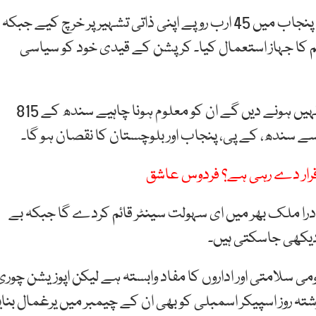
انہوں نے کہا کہ سابق وزیر اعلیٰ پنجاب شہباز شریف نے پنجاب میں 45 ارب روپے اپنی ذاتی تشہیر پر خرچ کیے جبکہ
ظم کا جہاز استعمال کیا۔ کرپشن کے قیدی خود کو سیاسی
فردوس عاشق اعوان نے کہا کہ جو کہتے ہیں بجٹ پاس نہیں ہونے دیں گے ان کو معلوم ہونا چاہیے سندھ کے 815
ے سندھ، کے پی، پنجاب اور بلوچستان کا نقصان ہو گا۔
 قرار دے رہی ہے؟ فردوس عاشق
ون خصوصی نے کہا کہ 21 جون سے نادرا ملک بھر میں ای سہولت سینٹر قائم کردے گا جبکہ بے
 دیکھی جاسکتی ہیں۔
سلامتی اور اداروں کا مفاد وابستہ ہے لیکن اپوزیشن چوری
ہ روز اسپیکر اسمبلی کو بھی ان کے چیمبر میں یرغمال بنای