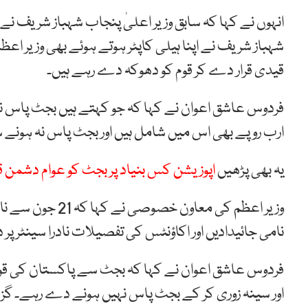
شہباز شریف نے اپنا ہیلی کاپٹر ہوتے ہوئے بھی وزیر اع
قیدی قرار دے کر قوم کو دھوکہ دے رہے ہیں۔
ارب روپے بھی اس میں شامل ہیں اور بجٹ پاس نہ ہونے س
یہ بھی پڑھیں
اپوزیشن کس بنیاد پر بجٹ کو عوام دشمن
وزیر اعظم کی معا
نامی جائیدادیں اور اکاؤنٹس کی تفصیلات نادرا سینٹر پر
فردوس عاشق اعوان نے کہا کہ بجٹ سے پاکستان کی قومی 
اور سینہ زوری کر کے بجٹ پاس نہیں ہونے دے رہے۔ گزشت