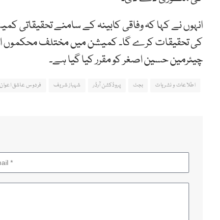
کی تحقیقات کرے گا۔ کمیشن میں مختلف محکموں اور 
چیئرمین حسین اصغر کو مقرر کیا گیا ہے۔
اطلاعات و نشریات
بجٹ
پروڈکشن آرڈر
شہباز شریف
فردوس عاشق اعوان