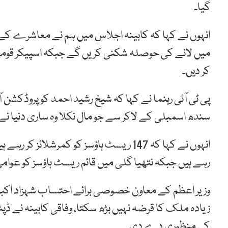
گیا۔
انہوں نے کہا کہ کابینہ اجلاس میں ہم نے معاشرے کے ر
میں لانے کی حوصلہ شکنی کریں گے جبکہ اسپیکر قوم
کر دیں۔
پی ٹی آئی رہنما نے کہا کہ شیخ رشید احمد کو پروڈکشن آرڈ
سندھ اسمبلی کے لاکر سے جو مال نکلا وہ ساری دنیا نے
انہوں نے کہا کہ 147 ریسٹ ہاؤسز کو کمرشل
رہے ہیں جبکہ نتھیا گلی میں قائم ریسٹ ہاؤسز کو عوام
زیادہ ملک کا قرضہ نہیں بڑھ سکتا، وفاقی کابینہ نے ڈ
کی منظوری دے دی۔