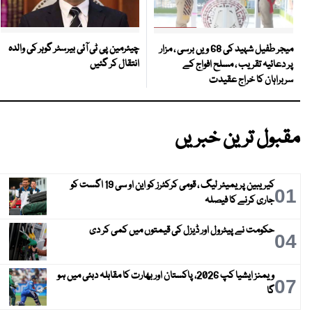
چیئرمین پی ٹی آئی بیرسٹر گوہر کی والدہ
میجر طفیل شہید کی 68 ویں برسی ، مزار
انتقال کر گئیں
پر دعائیہ تقریب ، مسلح افواج کے
سربراہان کا خراج عقیدت
مقبول ترین خبریں
کیریبین پریمیئر لیگ ، قومی کرکٹرز کو این او سی 19 اگست کو
01
جاری کرنے کا فیصلہ
حکومت نے پیٹرول اور ڈیزل کی قیمتوں میں کمی کر دی
04
ویمنز ایشیا کپ 2026، پاکستان اور بھارت کا مقابلہ دبئی میں ہو
07
گا