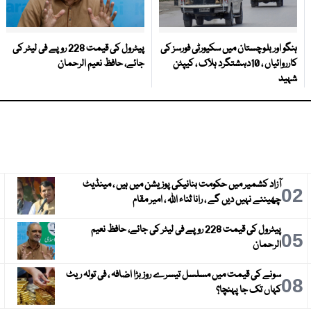
ہنگو اور بلوچستان میں سکیورٹی فورسز کی
پیٹرول کی قیمت 228 روپے فی لیٹر کی
کارروائیاں ، 10دہشتگرد ہلاک ، کیپٹن
جائے، حافظ نعیم الرحمان
شہید
آزاد کشمیر میں حکومت بنانیکی پوزیشن میں ہیں ، مینڈیٹ
3
02
چھیننے نہیں دیں گے ، رانا ثناء اللہ ، امیر مقام
پیٹرول کی قیمت 228 روپے فی لیٹر کی جائے، حافظ نعیم
6
05
الرحمان
سونے کی قیمت میں مسلسل تیسرے روز بڑا اضافہ ، فی تولہ ریٹ
9
08
کہاں تک جا پہنچا؟