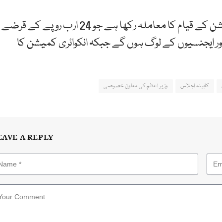
انہوں نے کہا کہ وفاقی کابینہ کے سامنے تحقیقاتی کمیشن کے قیام کا معاملہ رکھا ہے جو 24 ارب روپے کے قرضے
ایجنسیوں کے لوگ ہوں گے جبکہ انکوائری کمیشن کا
کابینہ اجلاس
وزیر اعظم کی معاون خصوصی
EAVE A REPLY