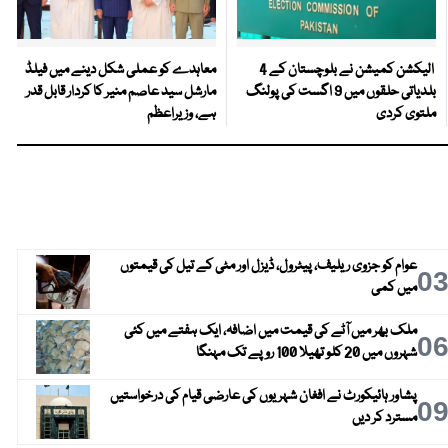
الیکشن کمیشن نے بلوچستان کے 4
معاہدے کو عملی شکل دینے میں فیلڈ
بلدیاتی حلقوں میں 9 اگست کی پولنگ
مارشل سید عاصم منیر کا کردار قابل قدر
ملتوی کردی
ہے، وزیراعظم
عوام کو جزوی ریلیف، پیٹرول، ڈیزل اور مٹی کے تیل کی قیمتوں
0
میں کمی
ملک بھر میں آٹے کی قیمت میں اضافہ، ایک ہفتے میں کئی
0
شہروں میں 20 کلو تھیلا 100 روپے تک مہنگا
پشاور ہائیکورٹ نے افغان شہریوں کی عارضی قیام کی درخواستیں
0
مسترد کر دیں