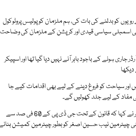
ویوں کو بدلنے کی بات کی، ہم ملزمان کو پولیس پروٹوکول
ی اسمبلی سیاسی قیدی اور کرپشن کے ملزمان کی وضاحت
ر جاری ہونے کے باجود باہر آنے نہیں دیا گیا تھا اور اسپیکر
 دیکھا
ائز کر رہے ہیں اور سیاحت کو فروغ دینے کے لیے بھی اقدامات کیے جا
ی مفاد کے لیے جلد کھولیں گے۔
وزیر اعظم کے معاون خصوصی برائے احتساب شہزاد اکبر نے کہا کہ قانون کے تحت جی ڈی پی کے 60 فی صد سے
پٹی چیئرمین نیب حسین اصغر کو بطور چیئرمین کمیشن بنانے