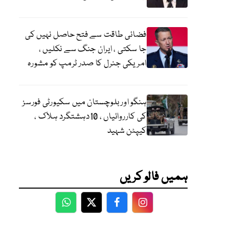
فضائی طاقت سے فتح حاصل نہیں کی
جا سکتی ، ایران جنگ سے نکلیں ،
امریکی جنرل کا صدر ٹرمپ کو مشورہ
ہنگو اور بلوچستان میں سکیورٹی فورسز
کی کارروائیاں ، 10دہشتگرد ہلاک ،
کیپٹن شہید
ہمیں فالو کریں
WhatsApp
Twitter
Facebook
Facebook