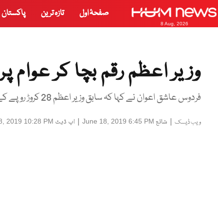
صفحۂ اول
تازہ ترین
پاکستان
8 Aug, 2026
وزیر اعظم رقم بچا کر عوام 
فردوس عاشق اعوان نے کہا کہ سابق وزیر اعظم 28 کروڑ روپے کے بل چھوڑ کر گئے جو ہم ادا کر رہے ہیں۔
|
شائع
|
اپ ڈیٹ
8, 2019 10:28 PM
June 18, 2019 6:45 PM
ویب ڈیسک