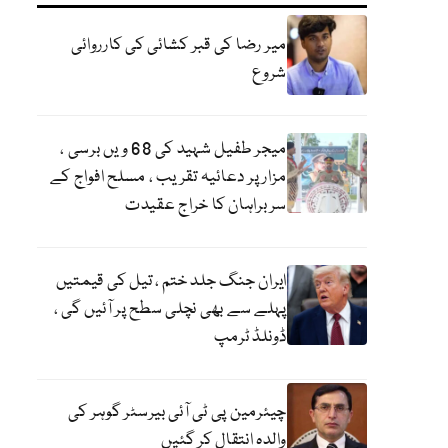
میر رضا کی قبر کشائی کی کارروائی
شروع
میجر طفیل شہید کی 68 ویں برسی ،
مزار پر دعائیہ تقریب ، مسلح افواج کے
سربراہان کا خراج عقیدت
ایران جنگ جلد ختم ، تیل کی قیمتیں
پہلے سے بھی نچلی سطح پر آئیں گی ،
ڈونلڈ ٹرمپ
چیئرمین پی ٹی آئی بیرسٹر گوہر کی
والدہ انتقال کر گئیں