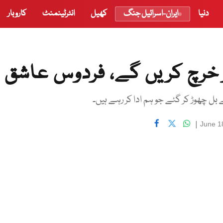
دنیا
ایران-اسرائیل جنگ
کھیل
انٹرٹینمنٹ
کاروبار
پر خرچ کریں گے، فردوس عاشق
|
June 1