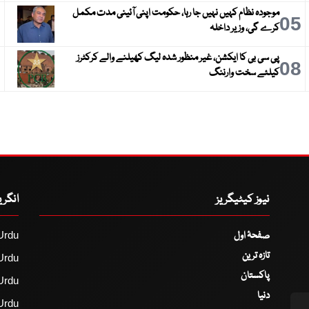
موجودہ نظام کہیں نہیں جا رہا، حکومت اپنی آئینی مدت مکمل
6
05
کرے گی، وزیر داخلہ
پی سی بی کا ایکشن، غیر منظور شدہ لیگ کھیلنے والے کرکٹرز
9
08
کیلئے سخت وارننگ
نیوز کیٹیگریز
انگر
صفحۂ اول
Urdu
تازہ ترین
Urdu
پاکستان
Urdu
دنیا
Urdu