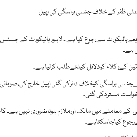
علی ظفر کے خلاف جنسی ہراسگی کی اپیل
یعےہائیکورٹ سےرجوع کیا ہے ۔ لاہور ہائیکورٹ کے جسٹس
ی ہے۔
قین کےوکلاء کودلائل کیلئےطلب کرلیا ہے۔
 نےجنسی ہراسگی کیخلاف دائرکی گئی اپیل خارج کی،صوبائی
رخواست مستردکی گئی۔
 کے معاملے میں مالک اورملازم ہوناضروری نہیں ہے۔ کام
رجوع کیاجاسکتاہے۔