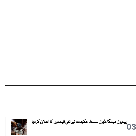
پیٹرول مہنگا، ڈیزل سستا، حکومت نے نئی قیمتوں کا اعلان کر دیا
0