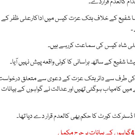
ام کالعدم قراردے۔
یشا شفیع کے خلاف ہتک عزت کیس میں اداکارعلی ظفر کے
علی شاہ کیس کی سماعت کررہے ہیں۔
شا شفیع کے ساتھ ہراسانی کا کوئی واقعہ پیش نہیں آیا۔
ر علی ظفر کی طرف سے دائر ہتک عزت کے دعوی سے متعلق درخواست
 کامیاب ہوگئی تھیں اور عدالت نے گواہوں کے بیانات
ا ڈسٹرکٹ کورٹ کا حکم بھی کالعدم قرار دے دیا تھا۔