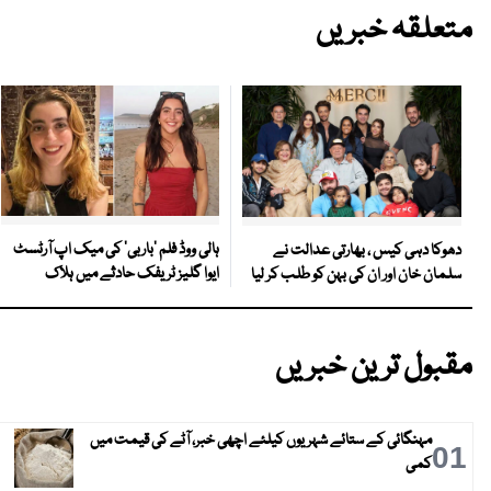
متعلقہ خبریں
ہالی ووڈ فلم ’باربی‘ کی میک اپ آرٹسٹ
دھوکا دہی کیس ، بھارتی عدالت نے
ایوا گلیز ٹریفک حادثے میں ہلاک
سلمان خان اور ان کی بہن کو طلب کر لیا
مقبول ترین خبریں
مہنگائی کے ستائے شہریوں کیلئے اچھی خبر، آٹے کی قیمت میں
01
کمی