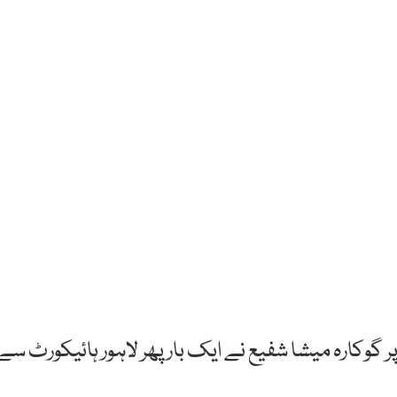
 گوکارہ میشا شفیع نے ایک بار پھر لاہور ہائیکورٹ سے