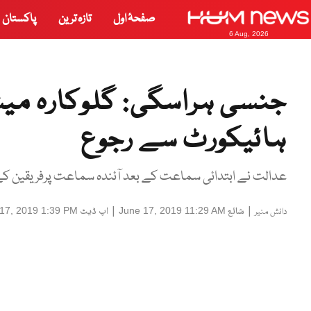
صفحۂ اول
تازہ ترین
پاکستان
6 Aug, 2026
جنسی ہراسگی: گلوکارہ میشا 
ہائیکورٹ سے رجوع
عدالت نے ابتدائی سماعت کے بعد آئندہ سماعت پرفریقین ک
|
شائع
|
اپ ڈیٹ
17, 2019 1:39 PM
June 17, 2019 11:29 AM
دانش منیر