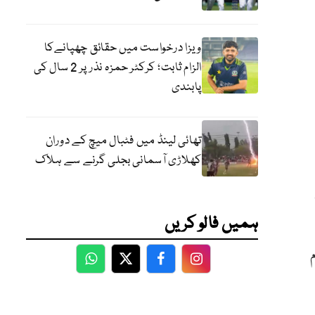
ویزا درخواست میں حقائق چھپانےکا
الزام ثابت؛ کرکٹر حمزہ نذر پر 2 سال کی
پابندی
تھائی لینڈ میں فٹبال میچ کے دوران
کھلاڑی آسمانی بجلی گرنے سے ہلاک
ہمیں فالو کریں
WhatsApp
Twitter
Facebook
Facebook