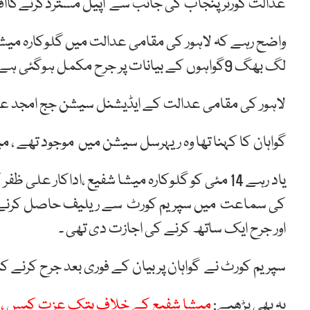
عدالت گورنرپنجاب کی جانب سے اپیل مستردکرنےکااقد
واضح رہے کہ لاہور کی مقامی عدالت میں گلوکارہ م
لگ بھگ 9گواہوں کے بیانات پر جرح مکمل ہوگئی ہے ۔
لاہور کی مقامی عدالت کے ایڈیشنل سیشن جج امجد 
گواہان کا کہنا تھا وہ ریہرسل سیشن میں موجود تھے ، می
یاد رہے 14 مئی کو گلوکارہ میشا شفیع ،اداکا
کی سماعت میں سپریم کورٹ سے ریلیف حاصل کرنے میں
اور جرح ایک ساتھ کرنے کی اجازت دی تھی ۔
سپریم کورٹ نے گواہان پر بیان کے فوری بعد جرح کرنے ک
یہ بھی پڑھیے:
میشا شفیع کے خلاف ہتک عزت کیس ، 4گواہوں کے بیانات پر جرح مکمل