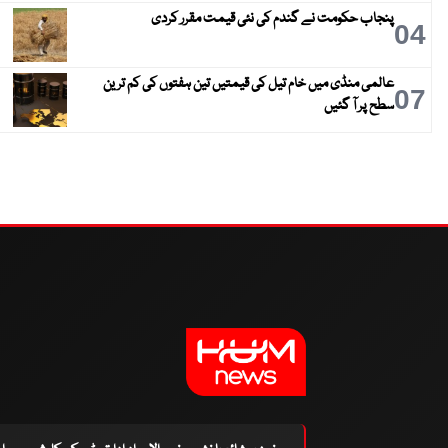
پنجاب حکومت نے گندم کی نئی قیمت مقرر کردی
04
عالمی منڈی میں خام تیل کی قیمتیں تین ہفتوں کی کم ترین
07
سطح پر آ گئیں