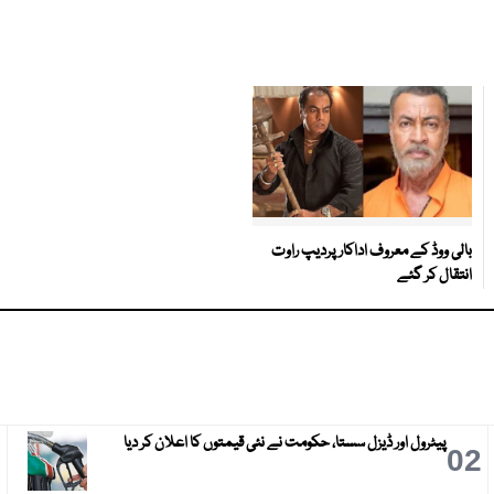
بالی ووڈ کے معروف اداکار پردیپ راوت
انتقال کر گئے
پیٹرول اور ڈیزل سستا، حکومت نے نئی قیمتوں کا اعلان کر دیا
3
02