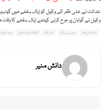
عدالت نے علی ظفر کے وکیل کو ایک ہفتے میں گواہوں ک
وکیل نے گواہان پر جرح کرنے کیلئے ایک ہفتے کا وقت ما
اداکارعلی ظفر
جنسی ہراسگی
علی ظفر
گلوکارہ میشا شفیع
میشا شفیع
دانش منیر