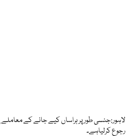
لاہور:جنسی طور پر ہراساں کیے جانے کے معاملے پر
رجوع کرلیاہے۔