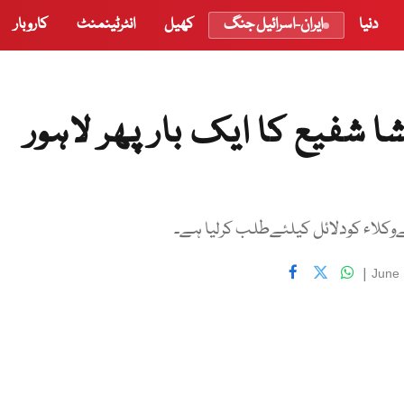
دنیا
ایران-اسرائیل جنگ
کھیل
انٹرٹینمنٹ
کاروبار
شفیع کا ایک بار پھر لاہور
ےوکلاء کودلائل کیلئےطلب کرلیا ہے۔
|
June 