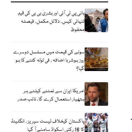
بانی پی ٹی آئی اور بشریٰ بی بی کی قیدِ
تنہائی کیس، دلائل مکمل، فیصلہ
محفوظ
سونے کی قیمت میں مسلسل دوسرے
روز ہوشربا اضافہ ، فی تولہ کتنے کا ہو
گیا؟
امریکا ایران سے نمٹنے کیلئے ہر
ہتھیار استعمال کرے گا، نائب صدر
پاکستان کیخلاف ٹیسٹ سیریز ، انگلینڈ
کا 16 رکنی اسکواڈ سامنے آ گیا