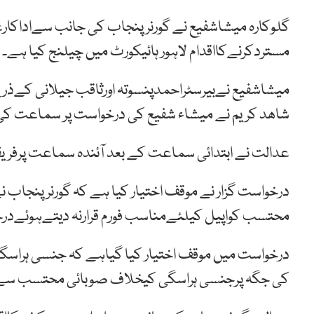
گلوکارہ میشاشفیع نے گورنرپنجاب کی جانب سےاداکار
مستردکرنےکااقدام لاہور ہائیکورٹ میں چیلنج کیا ہے۔
میشاشفیع نےبیرسٹراحمدپنسوتہ اورثاقب جیلانی کےذر
شاھد کریم نے میشاء شفیع کی درخواست پر سماعت ک
عدالت نے ابتدائی سماعت کے بعد آئندہ سماعت پرفری
درخواست گزار نے موقف اختیار کیا ہے کہ گورنرپنجاب
محتسب کواپیل کیلئےمناسب فورم قرارنہ دیتےہوئےد
درخواست میں موقف اختیار کیا گیاہے کہ جنسی ہراسگی
کی جگہ پرجنسی ہراسگی کیخلاف صوبائی محتسب سے