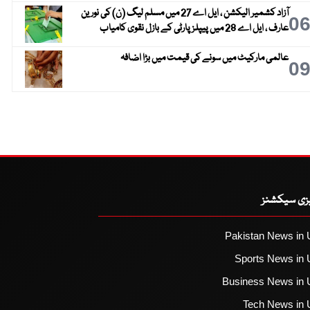
آزاد کشمیر الیکشن ، ایل اے 27 میں مسلم لیگ (ن) کی نورین
0
عارف ، ایل اے 28 میں پیپلز پارٹی کے بازل نقوی کامیاب
عالمی مارکیٹ میں سونے کی قیمت میں بڑا اضافہ
0
یزی سیکشنز
Pakistan News in 
Sports News in 
Business News in 
Tech News in 