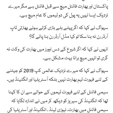
پاکستان اور بھارت فائنل میچ سے قبل فائنل ہے مگر میرے
نزدیک ایسا نہیں یہ پول کی دو ٹیموں کا عام میچ ہے۔
سہواگ نے کہا کہ اگر پہلے بلے بازی کرتے ہوئے بھارتی ٹاپ
آرڈر رن نہ بنا سکا تو کیا مڈل آرڈر رن بنا پائے گا؟
انہوں نے کہا کہ اگر شروع کے دس اوورز میں بھارت کی وکٹ نہ
گری تو انہیں میچ ہرانا بہت مشکل ہے۔
سہواگ نے کہا کہ میرے نزدیک عالمی کپ 2019 کو جیتنے
کے لئے فیورٹ ٹیم بھارت نہیں بلکہ آسٹریلیا اور انگلینڈ ہیں۔
سیمی فائنل کے لئے فیورٹ ٹیموں کے حوالے سے ان کا کہنا
تھا کہ انگلینڈ کی سیریز کو دیکھ کر میں نے اندازہ لگایا کہ
سیمی فائنل میں بھارت، نیوزی لینڈ ، انگلینڈ اور آسٹریلیا کی