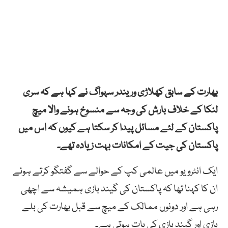
بھارت کے سابق کھلاڑی وریندر سہواگ نے کہا ہے کہ سری
لنکا کے خلاف بارش کی وجہ سے منسوخ ہونے والا میچ
پاکستان کے لئے مسائل پیدا کر سکتا ہے کیوں کہ اس میں
پاکستان کی جیت کے امکانات بہت زیادہ تھے۔
ایک انٹرویو میں عالمی کپ کے حوالے سے گفتگو کرتے ہوئے
ان کا کہنا تھا کہ پاکستان کی گیند بازی ہمیشہ سے اچھی
رہی ہے اور دونوں ممالک کے میچ سے قبل بھارت کی بلے
بازی اور گیند بازی کی بات ہوتی ہے۔