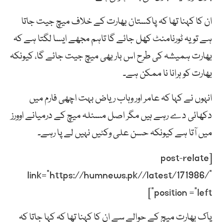
ان کا کہنا تھا کہ پاکستان بھارت کے خلاف میچ جیت جاتا
ہے تو یہ ٹورنامنٹ کھل جائے گا تاہم مجھے ایسا لگتا ہے کہ
بھارت ہمیشہ کی طرح اس بار بھی میچ جیت جائے گا، کیونکہ
بھارت کو ہرانا نا ممکن ہے۔
انہوں نے کہا کہ عامر اور وہاب ریاض بہت اچھی فارم میں
دکھائی دے رہے ہیں مگر اصل مسئلہ میچ کے درمیانے اوورز
میں آتا ہے کیونکہ حسن علی وکٹیں نہیں لے پا رہے۔
[post-relate
link=”https://humnews.pk//latest/171986/”
position =”left”]
پاک بھارت میچ کے حوالے سے ان کا کہنا تھا کہ کہا جاتا کہ