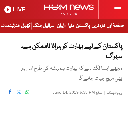
LIVE
7 Aug, 2026
صفحۂ اول
تازہ ترین
پاکستان
دنیا
ایران-اسرائیل جنگ
کھیل
انٹرٹینمنٹ
پاکستان کے لیے بھارت کو ہرانا ناممکن ہے،
سہواگ
مجھے ایسا لگتا ہے کہ بھارت ہمیشہ کی طرح اس بار
بھی میچ جیت جائے گا
|
شائع
June 14, 2019 5:38 PM
ویب ڈیسک