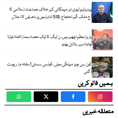
پیٹرولیم لیوی اور مہنگائی کے خلاف جماعت اسلامی کا
آج ملک گیر احتجاج، 510 شاہراہوں پر دھرنوں کا اعلان
وزیراعظم اچھے ہیں، ن لیگ کا ایک حصہ ہمارا اتحاد توڑنا
چاہتا ہے، بلاول بھٹو
کون سی چیز مہنگی ہوئی ،کونسی سستی؟ ہفتہ وار رپورٹ
آگئی
ہمیں فالو کریں
WhatsApp
Twitter
Facebook
Faceboo
متعلقہ خبریں