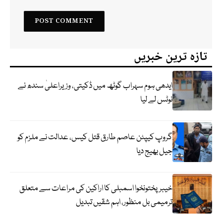
تازہ ترین خبریں
ایدھی ہوم سہراب گوٹھ میں ڈکیتی، وزیراعلیٰ سندھ نے
نوٹس لے لیا
گروپ کیپٹن عاصم طارق قتل کیس، عدالت نے ملزم کو
جیل بھیج دیا
خیبرپختونخوا اسمبلی کا اراکین کی مراعات سے متعلق
ترمیمی بل منظور، اہم شقیں تبدیل