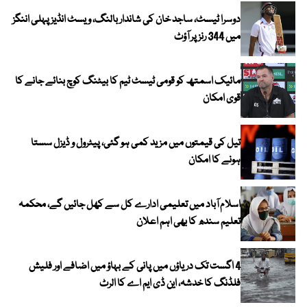
دوسرا ٹیسٹ، ساجد خان کی شاندار بالنگ، ویسٹ انڈیز پہلی اننگز
میں 344 رنز پر آؤٹ
مائیک اسمتھ کو قومی ٹیسٹ ٹیم کا بیٹنگ کوچ بنائے جانے کا
قوی امکان
تیل کی قیمتوں میں مزید کمی ہو گئی، پیٹرول و ڈیزل سستا
ہونے کا امکان
اسلام آباد میں تعلیمی ادارے کل سے کھل جائیں گے، محکمہ
تعلیم سندھ کا بھی اہم اعلان
4 اگست تک دریاؤں میں پانی کے بہاؤ میں اضافے اور فلیش
فلڈنگ کا خدشہ، این ڈی ایم اے کا الرٹ