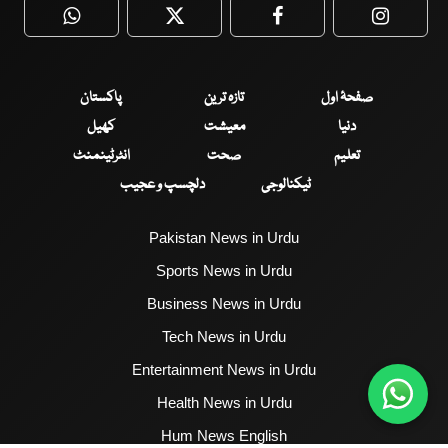
WhatsApp
Twitter
Facebook
Faceboo
صفحۂ اول
تازہ ترین
پاکستان
دنیا
معیشت
کھیل
تعلیم
صحت
انٹرٹینمنٹ
ٹیکنالوجی
دلچسپ و عجیب
Pakistan News in Urdu
Sports News in Urdu
Business News in Urdu
Tech News in Urdu
Entertainment News in Urdu
Health News in Urdu
Hum News English