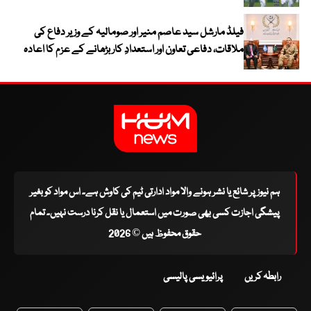
فیلڈ مارشل سید عاصم منیر اور صومالیہ کے وزیر دفاع کی
ملاقات، دفاعی تعاون اور استعدادِ کار بڑھانے کے عزم کا اعادہ
ہم نیوز پر شائع یا نشر ہونے والا مواد ادارتی ٹیم کی کاوش ہے۔ اس مواد کو بغیر
پیشگی اجازت کسی بھی صورت میں استعمال یا نقل کرنا درست نہیں۔ تمام
حقوق محفوظ ہیں © 2026
رابطہ کریں
پرائیویسی پالیسی