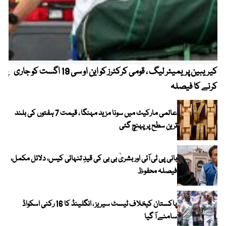
کیریبین پریمیئر لیگ ، قومی کرکٹرز کو این او سی 19 اگست کو جاری
پیٹ
کرنے کا فیصلہ
عالمی مارکیٹ میں سونا مزید مہنگا ، قیمت 7 ہفتوں کی بلند
ترین سطح پر پہنچ گئی
بانی پی ٹی آئی اور بشریٰ بی بی کی قیدِ تنہائی کیس، دلائل مکمل،
فیصلہ محفوظ
پاکستان کیخلاف ٹیسٹ سیریز ، انگلینڈ کا 16 رکنی اسکواڈ
سامنے آ گیا