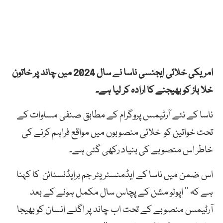
امریکی خلائی ایجنسی ناسا نے سال 2024 میں چاند پر خاتون
خلا باز کو بھیجنے کا ارادہ کر لیا ہے۔
ناسا کے نئے آرٹیمس پروگرام کے مطابق صنفی مساوات کے
تحت خواتین کو خلائی منصوبوں میں مواقع فراہم کرنے کی
خاطر اس منصوبے کی بنیاد رکھی گئی ہے۔
اس ضمن میں ناسا کے ایڈمنسٹریٹر جم برایڈنسٹائن کا کہنا
ہے کہ ’’ اپولو مشن کے پچاس سال مکمل ہونے کے بعد
آرٹیمس منصوبے کے تحت اب چاند پر اگلے انسان کو بھیجا