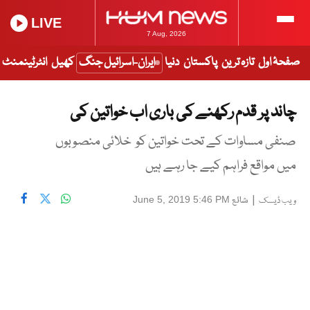
LIVE
7 Aug, 2026
صفحۂ اول
تازہ ترین
پاکستان
دنیا
ایران-اسرائیل جنگ
کھیل
انٹرٹینمنٹ
چاند پر قدم رکھنے کی باری اب خواتین کی
صنفی مساوات کے تحت خواتین کو خلائی منصوبوں
میں مواقع فراہم کیے جا رہے ہیں
|
شائع
June 5, 2019 5:46 PM
ویب ڈیسک