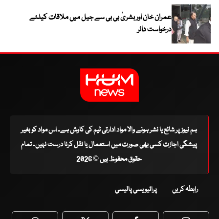
عمران خان اور بشریٰ بی بی سے جیل میں ملاقات کیلئے
درخواست دائر
ہم نیوز پر شائع یا نشر ہونے والا مواد ادارتی ٹیم کی کاوش ہے۔ اس مواد کو بغیر
پیشگی اجازت کسی بھی صورت میں استعمال یا نقل کرنا درست نہیں۔ تمام
حقوق محفوظ ہیں © 2026
رابطہ کریں
پرائیویسی پالیسی