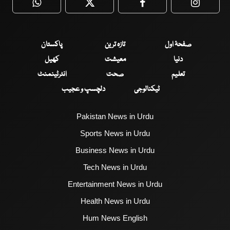
WhatsApp
Twitter
Facebook
Faceboo
صفحۂ اول
تازہ ترین
پاکستان
دنیا
معیشت
کھیل
تعلیم
صحت
انٹرٹینمنٹ
ٹیکنالوجی
دلچسپ و عجیب
Pakistan News in Urdu
Sports News in Urdu
Business News in Urdu
Tech News in Urdu
Entertainment News in Urdu
Health News in Urdu
Hum News English