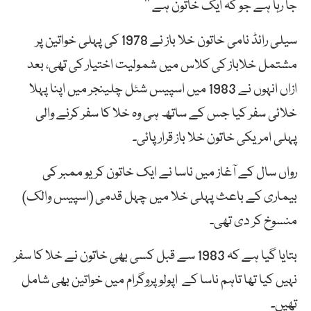
جا رہا ہے جو کہ ایک خاتون ہے ‘‘
سیلی رائڈ نامی خاتون خلا باز نے 1978 کی پہلی خواتین پر
مشتمل خلاباز کی کلاس میں شمولیت اختیار کی تھی، بعد
ازاں انہوں نے 1983 میں اسپیس شٹل چلینجر میں اپنا پہلا
خلائی سفر کیا جس کے ساتھ ہی وہ خلا کا سفر کرنے والی
پہلی امریکی خاتون خلا باز قرار پائی۔
رواں سال کے آغاز میں ناسا نے ایک خاتون کریو ممبر کی
بیماری کے باعث پہلی خلا میں چہل قدمی (اسپیس والک)
منسوخ کر دی تھی۔
بتایا گیا ہے کہ 1983 سے قبل کسی بھی خاتون نے خلا کا سفر
نہیں کیا تھا تاہم ناسا کے اپولو پروگرام میں خواتین بھی شامل
تھیں۔