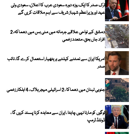
ترک صدر کا ایک روزہ دورہ سعودی عرب کا اعلان، سعودی ولی
عہد اور وزیراعظم شہباز شریف سے اہم ملاقات کریں گے
دمشق کے نواحی علاقے جرمانہ میں منی بس میں دھماکہ، 2
افراد جاں بحق، متعدد زخمی
امریکا ایران سے نمٹنے کیلئے ہر ہتھیار استعمال کرے گا، نائب
صدر
جنوبی لبنان میں دھماکا ، 2 اسرائیلی میجر ہلاک ، 4 اہلکار زخمی
لوگوں کو مارنا نہیں چاہتا ، ایران سے معاہدہ کرنا پسند کروں گا ،
ڈونلڈ ٹرمپ