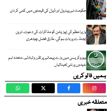
حکومت نے پیٹرول اور ڈیزل کی قیمتوں میں کمی کر دی
وزیراعظم کی اپوزیشن کو مذاکرات کی دعوت، اوپن
ایجنڈے پر بات ہوگی، طارق فضل چودھری
بیوروکریسی میں بڑے پیمانے پر تقرر و تبادلے، متعدد اہم
عہدوں پر نئی تعیناتیاں
ہمیں فالو کریں
WhatsApp
Twitter
Facebook
Faceboo
متعلقہ خبریں