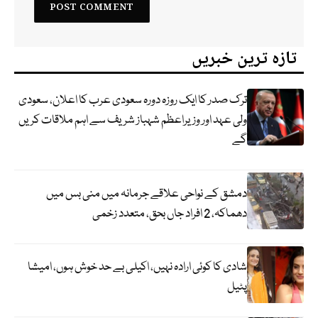
تازہ ترین خبریں
ترک صدر کا ایک روزہ دورہ سعودی عرب کا اعلان، سعودی
ولی عہد اور وزیراعظم شہباز شریف سے اہم ملاقات کریں
گے
دمشق کے نواحی علاقے جرمانہ میں منی بس میں
دھماکہ، 2 افراد جاں بحق، متعدد زخمی
شادی کا کوئی ارادہ نہیں، اکیلی بے حد خوش ہوں، امیشا
پٹیل