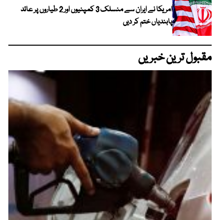
امریکا نے ایران سے منسلک 3 کمپنیوں اور 2 طیاروں پر عائد
پابندیاں ختم کر دیں
مقبول ترین خبریں