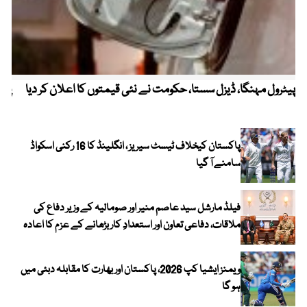
پیٹرول مہنگا، ڈیزل سستا، حکومت نے نئی قیمتوں کا اعلان کر دیا
پنج
پاکستان کیخلاف ٹیسٹ سیریز ، انگلینڈ کا 16 رکنی اسکواڈ
سامنے آ گیا
فیلڈ مارشل سید عاصم منیر اور صومالیہ کے وزیر دفاع کی
ملاقات، دفاعی تعاون اور استعدادِ کار بڑھانے کے عزم کا اعادہ
ویمنز ایشیا کپ 2026، پاکستان اور بھارت کا مقابلہ دبئی میں
ہو گا