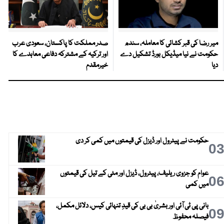
میر رضا کی قبر کشائی کا معاملہ، سندھ
صدر مملکت کا پاکستان، سعودی عرب
حکومت نے نیا میڈیکل بورڈ تشکیل دے
اور ترکیہ کے مشترکہ دفاعی معاہدے کا
دیا
خیرمقدم
حکومت نے پیٹرول اور ڈیزل کی قیمتوں میں کمی کر دی
0
عوام کو جزوی ریلیف، پیٹرول، ڈیزل اور مٹی کے تیل کی قیمتوں
0
میں کمی
بانی پی ٹی آئی اور بشریٰ بی بی کی قیدِ تنہائی کیس، دلائل مکمل،
0
فیصلہ محفوظ