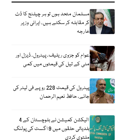
مسلمان متحد ہوں تو ہر چیلنج کا ڈٹ
کر مقابلہ کر سکتے ہیں، ایرانی وزیر
خارجہ
عوام کو جزوی ریلیف، پیٹرول، ڈیزل اور
مٹی کے تیل کی قیمتوں میں کمی
پیٹرول کی قیمت 228 روپے فی لیٹر کی
جائے، حافظ نعیم الرحمان
الیکشن کمیشن نے بلوچستان کے 4
بلدیاتی حلقوں میں 9 اگست کی پولنگ
ملتوی کردی