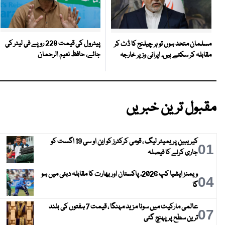
پیٹرول کی قیمت 228 روپے فی لیٹر کی
مسلمان متحد ہوں تو ہر چیلنج کا ڈٹ کر
جائے، حافظ نعیم الرحمان
مقابلہ کر سکتے ہیں، ایرانی وزیر خارجہ
مقبول ترین خبریں
کیریبین پریمیئر لیگ ، قومی کرکٹرز کو این او سی 19 اگست کو
01
جاری کرنے کا فیصلہ
ویمنز ایشیا کپ 2026، پاکستان اور بھارت کا مقابلہ دبئی میں ہو
04
گا
عالمی مارکیٹ میں سونا مزید مہنگا ، قیمت 7 ہفتوں کی بلند
07
ترین سطح پر پہنچ گئی