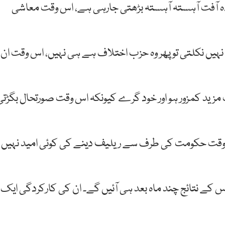
دہ آفت آہستہ آہستہ بڑھتی جارہی ہے، اس وقت معاشی
نہیں نکلتی تو پھر وہ حزب اختلاف ہے ہی نہیں، اس وقت ان
مزید کمزور ہو اور خود گرے کیونکہ اس وقت صورتحال بگڑتی
س وقت حکومت کی طرف سے ریلیف دینے کی کوئی امید نہیں
 کے نتائج چند ماہ بعد ہی آئیں گے۔ ان کی کارکردگی ایک