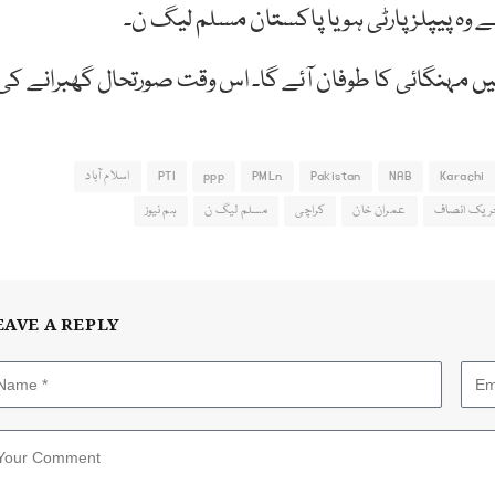
 وہ پیپلزپارٹی ہو یا پاکستان مسلم لیگ ن۔
ں مہنگائی کا طوفان آئے گا۔ اس وقت صورتحال گھبرانے کی
Karachi
NAB
Pakistan
PMLn
ppp
PTI
اسلام آباد
ریک انصاف
عمران خان
کراچی
مسلم لیگ ن
ہم نیوز
EAVE A REPLY