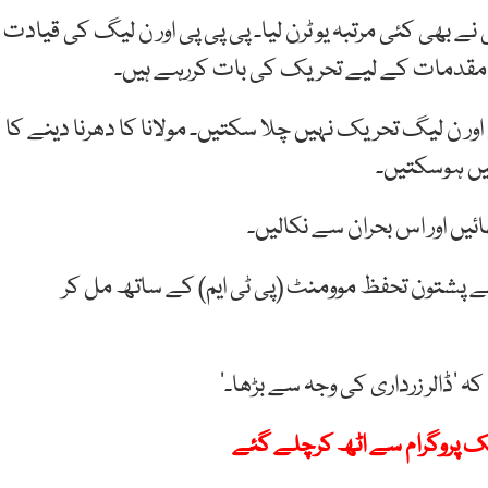
نے بھی کئی مرتبہ یو ٹرن لیا۔ پی پی پی اور ن لیگ کی قیادت
 مقدمات کے لیے تحریک کی بات کررہے ہیں۔
 اور ن لیگ تحریک نہیں چلا سکتیں۔ مولانا کا دھرنا دینے کا
ہیں ہوسکتیں۔
یں اور اس بحران سے نکالیں۔
 نے پشتون تحفظ موومنٹ (پی ٹی ایم) کے ساتھ مل کر
ہ ‘ڈالر زرداری کی وجہ سے بڑھا۔‘
لک پروگرام سے اٹھ کرچلے گئے