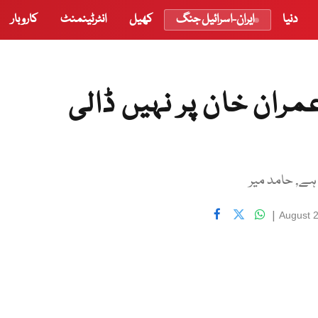
دنیا
ایران-اسرائیل جنگ
کھیل
انٹرٹینمنٹ
کاروبار
مران خان پر نہیں ڈالی
ہے, حامد میر
|
August 