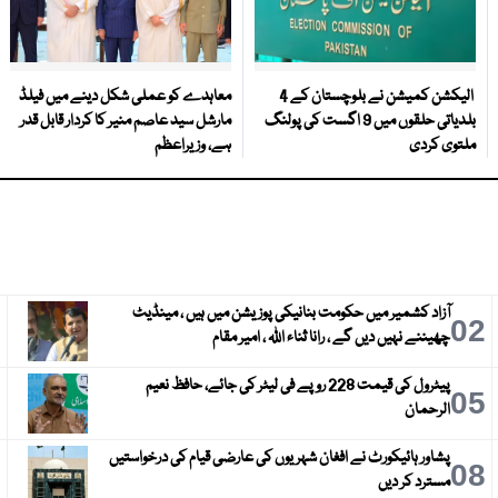
الیکشن کمیشن نے بلوچستان کے 4
معاہدے کو عملی شکل دینے میں فیلڈ
بلدیاتی حلقوں میں 9 اگست کی پولنگ
مارشل سید عاصم منیر کا کردار قابل قدر
ملتوی کردی
ہے، وزیراعظم
آزاد کشمیر میں حکومت بنانیکی پوزیشن میں ہیں ، مینڈیٹ
3
02
چھیننے نہیں دیں گے ، رانا ثناء اللہ ، امیر مقام
پیٹرول کی قیمت 228 روپے فی لیٹر کی جائے، حافظ نعیم
6
05
الرحمان
پشاور ہائیکورٹ نے افغان شہریوں کی عارضی قیام کی درخواستیں
9
08
مسترد کر دیں