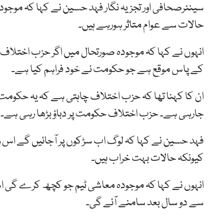
سینئرصحافی اور تجزیہ نگار فہد حسین نے کہا کہ موجو
حالات سے عوام متاثر ہورہے ہیں۔
انہوں نے کہا کہ موجودہ صورتحال میں اگر حزب اختلاف 
کے پاس موقع ہے جو حکومت نے خود فراہم کیا ہے۔
ان کا کہنا تھا کہ حزب اختلاف چاہتی ہے کہ یہ حکومت 
جارہی ہے۔ حزب اختلاف حکومت پر دباؤ بڑھا رہی ہے۔
فہد حسین نے کہا کہ لوگ اب سڑکوں پر آجائیں گے ا
کیونکہ حالات بہت خراب ہیں۔
انہوں نے کہا کہ موجودہ معاشی ٹیم جو کچھ کرے گی اس
سے دو سال بعد سامنے آئے گی۔