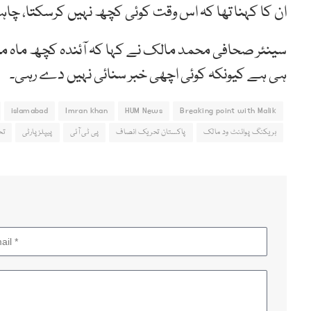
ان کا کہنا تھا کہ اس وقت کوئی کچھ نہیں کرسکتا، چاہے
سینئر صحافی محمد مالک نے کہا کہ آئندہ کچھ ماہ می
ہی ہے کیونکہ کوئی اچھی خبر سنائی نہیں دے رہی۔
islamabad
Imran khan
HUM News
Breaking point with Malik
بریکنگ پوائنٹ ود مالک
پاکستان تحریک انصاف
پی ٹی آئی
پیپلزپارٹی
تح