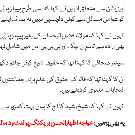
اپوزیشن سے متعلق انہوں نے کہا کہ اسی طرح پیپلز پارٹی 
کو عوامی مسائل سے کوئی دلچسپی نہیں یہ صرف اپنے
انہوں نے کہا کہ مولانا فضل الرحمان کے بغیر پیپلز پارٹی
بھی ارادہ ہے تاہم ن لیگ اور پی پی پی اس میں شامل ن
سینئر صحافی کا کہنا تھا کہ حفیظ شیخ کوئی جادو دکھائ
ان کا کہنا تھا کہ فاٹا کے حقوق کی علم بردار جماعتوں
انتخابات ملتوی کردیئے ہیں۔
انہوں نے کہا کہ شیخ رشید کا آج کا بیان بہت کمزور ہے ک
یہ بھی پڑھیں:
خواجہ اظہارالحسن بریکنگ پوائنٹ ود ما