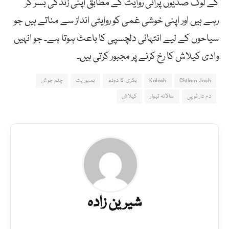
کے لوگ صدیوں پرانی روایت کے مطابق اپنی زندگی بسر کر
رہے ہیں اور اپنی خوشی غمی کو روایتی انداز سے مناتے ہیں جو
سیاحوں کے لیے انتہائی دلچسپی کا باعث ہوتا ہے۔ جو انہیں
وادی کیلاش کا رخ کرنے پر مجبور کرتی ہیں۔
Chilam Josh
Kalash
بکری کا دودھ
بمبوریت
چلم جوش
دم دار ٹوپی
سالانہ تہوار
کیلاش
شیرین زادہ