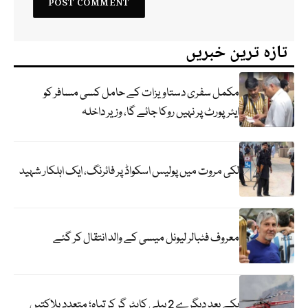
تازہ ترین خبریں
مکمل سفری دستاویزات کے حامل کسی مسافر کو
ایئرپورٹ پر نہیں روکا جائے گا، وزیر داخلہ
لکی مروت میں پولیس اسکواڈ پر فائرنگ، ایک اہلکار شہید
معروف فٹبالر لیونل میسی کے والد انتقال کر گئے
یکے بعد دیگرے 2 ہیلی کاپٹر گر کر تباہ؛ متعدد ہلاکتیں