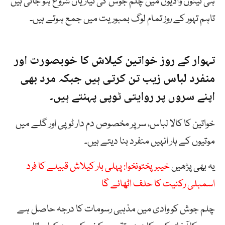
ہی تینوں وادیوں میں چلم جوش کی تیاریاں شروع ہو جاتی ہیں
تاہم تہور کے روز تمام لوگ بمبوریت میں جمع ہوتے ہیں۔
تہوار کے روز خواتین کیلاش کا خوبصورت اور
منفرد لباس زیب تن کرتی ہیں جبکہ مرد بھی
اپنے سروں پر روایتی ٹوپی پہنتے ہیں۔
خواتین کا کالا لباس، سر پر مخصوص دم دار ٹوپی اور گلے میں
موتیوں کے ہار انہیں منفرد بنا دیتے ہیں۔
یہ بھی پڑھیں
خیبرپختونخوا: پہلی بار کیلاش قبیلے کا فرد
اسمبلی رکنیت کا حلف اٹھائے گا
چلم جوش کو وادی میں مذہبی رسومات کا درجہ حاصل ہے