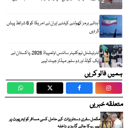
آبنائے ہرمز کھولنے کیلئے ایران نے امریکا کو 6 شرائط پیش
کر دیں
انٹرنیشنل نیوکلیئر سائنس اولمپیاڈ 2026، پاکستان نے
ایک گولڈ اور دو سلور میڈلز جیت لیے
ہمیں فالو کریں
WhatsApp
Twitter
Facebook
Faceboo
متعلقہ خبریں
مکمل سفری دستاویزات کے حامل کسی مسافر کو ایئرپورٹ پر
نہیں روکا جائے گا، وزیر داخلہ