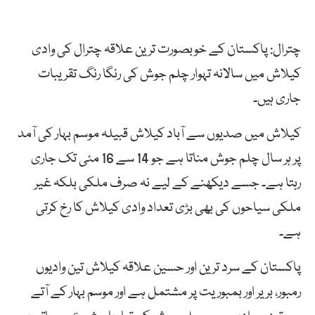
چترال: پاکستان کے خوبصورت ترین علاقہ چترال کی وادی
کیلاش میں سالانہ تہوار چلم جوش کی رنگا رنگ تقریبات
جاری ہیں۔
کیلاش میں صدیوں سے آباد کیلاش قبیلہ موسم بہار کی آمد
پر ہر سال چلم جوش مناتا ہے جو 14 سے 16 مئی تک جاری
رہتا ہے۔ جسے دیکھنے کے لیے نہ صرف ملکی بلکہ غیر
ملکی سیاحوں کی بھی بڑی تعداد وادی کیلاش کا رخ کرتی
ہے۔
پاکستان کے سرد ترین اور حسین علاقہ کیلاش تین وادیوں
رمبور، بریر اور بمبوریت پر مشتمل ہے اور موسم بہار کے آتے