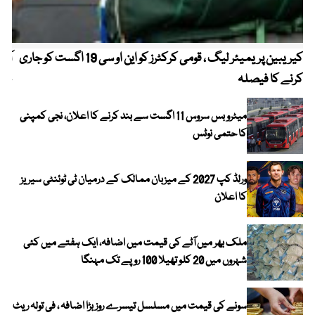
کیریبین پریمیئر لیگ ، قومی کرکٹرز کو این او سی 19 اگست کو جاری
آز
کرنے کا فیصلہ
چھی
میٹرو بس سروس 11 اگست سے بند کرنے کا اعلان، نجی کمپنی
کا حتمی نوٹس
ورلڈ کپ 2027 کے میزبان ممالک کے درمیان ٹی ٹوئنٹی سیریز
کا اعلان
ملک بھر میں آٹے کی قیمت میں اضافہ، ایک ہفتے میں کئی
شہروں میں 20 کلو تھیلا 100 روپے تک مہنگا
سونے کی قیمت میں مسلسل تیسرے روز بڑا اضافہ ، فی تولہ ریٹ