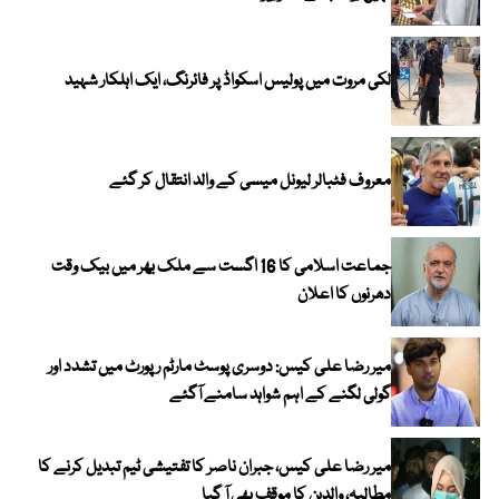
لکی مروت میں پولیس اسکواڈ پر فائرنگ، ایک اہلکار شہید
معروف فٹبالر لیونل میسی کے والد انتقال کر گئے
جماعت اسلامی کا 16 اگست سے ملک بھر میں بیک وقت
دھرنوں کا اعلان
میر رضا علی کیس: دوسری پوسٹ مارٹم رپورٹ میں تشدد اور
گولی لگنے کے اہم شواہد سامنے آگئے
میر رضا علی کیس، جبران ناصر کا تفتیشی ٹیم تبدیل کرنے کا
مطالبہ، والدین کا موقف بھی آ گیا