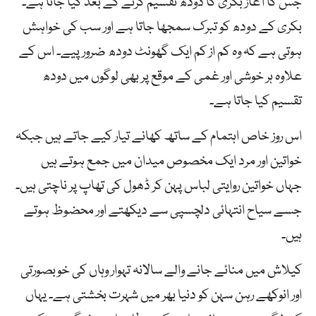
جس کا آغاز بکری کا دودھ تقسیم کرنے کے بعد کیا جاتا ہے۔
بکری کے دودھ کو تبرک سمجھا جاتا ہے اور سب کی خواہش
ہوتی ہے کہ وہ کم از کم ایک گھونٹ دودھ ضرور پیے۔ اس کے
علاوہ ہر خوشی اور غمی کے موقع پر بھی لوگوں میں دودھ
تقسیم کیا جاتا ہے۔
اس روز خاص اہتمام کے ساتھ کھانے تیار کیے جاتے ہیں جبکہ
خواتین اور مرد ایک مخصوص میدان میں جمع ہوتے ہیں
جہاں خواتین روایتی لباس پہن کر ڈھول کی تھاپ پر ناچتی ہیں۔
جسے سیاح انتہائی دلچسپی سے دیکھتے اور محضوظ ہوتے
ہیں۔
کیلاش میں منائے جانے والے سالانہ تہوار وہاں کی خوبصورتی
اور انوکھے رہن سہن کو دنیا بھر میں شہرت بخشتی ہے۔ یہاں