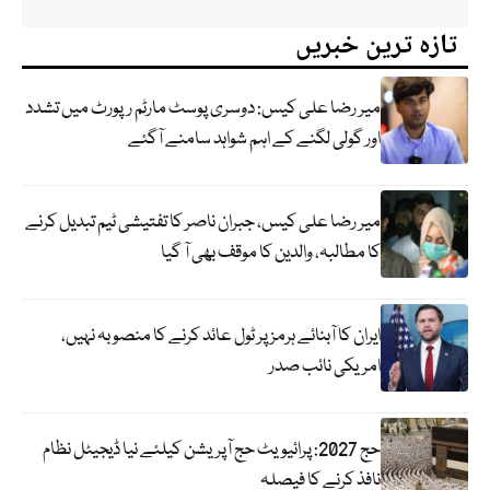
تازہ ترین خبریں
میر رضا علی کیس: دوسری پوسٹ مارٹم رپورٹ میں تشدد
اور گولی لگنے کے اہم شواہد سامنے آگئے
میر رضا علی کیس، جبران ناصر کا تفتیشی ٹیم تبدیل کرنے
کا مطالبہ، والدین کا موقف بھی آ گیا
ایران کا آبنائے ہرمز پر ٹول عائد کرنے کا منصوبہ نہیں،
امریکی نائب صدر
حج 2027: پرائیویٹ حج آپریشن کیلئے نیا ڈیجیٹل نظام
نافذ کرنے کا فیصلہ