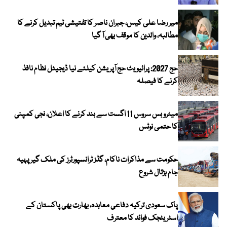
میر رضا علی کیس، جبران ناصر کا تفتیشی ٹیم تبدیل کرنے کا
مطالبہ، والدین کا موقف بھی آ گیا
حج 2027: پرائیویٹ حج آپریشن کیلئے نیا ڈیجیٹل نظام نافذ
کرنے کا فیصلہ
میٹرو بس سروس 11 اگست سے بند کرنے کا اعلان، نجی کمپنی
کا حتمی نوٹس
حکومت سے مذاکرات ناکام، گڈز ٹرانسپورٹرز کی ملک گیر پہیہ
جام ہڑتال شروع
پاک سعودی ترکیہ دفاعی معاہدہ، بھارت بھی پاکستان کے
اسٹریٹجک فوائد کا معترف