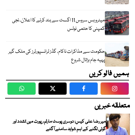
میٹرو بس سروس 11 اگست سے بند کرنے کا اعلان، نجی
کمپنی کا حتمی نوٹس
حکومت سے مذاکرات ناکام، گڈز ٹرانسپورٹرز کی ملک گیر
پہیہ جام ہڑتال شروع
ہمیں فالو کریں
WhatsApp
Twitter
Facebook
Faceboo
متعلقہ خبریں
میر رضا علی کیس: دوسری پوسٹ مارٹم رپورٹ میں تشدد اور
گولی لگنے کے اہم شواہد سامنے آگئے