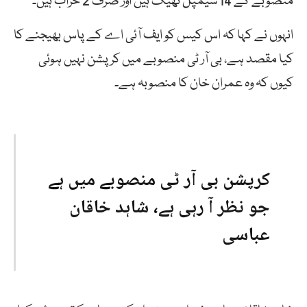
منصوبے کے 14 سیمپل ٹھیک ہیں اور صرف 2 خراب ہیں۔
انہوں نے کہا کہ اس کیس کو ایف آئی اے کے پاس بھیجنے کا
کیا مقصد ہے، بی آر ٹی منصوبے میں کرپشن نہیں ہوئی
کیوں کہ وہ عمران خان کا منصوبہ ہے۔
کرپشن بی آر ٹی منصوبے میں ہے
جو نظر آ رہی ہے، شاہد خاقان
عباسی