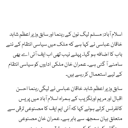
اسلام آباد: مسلم لیگ نون کے رہنما اور سابق وزیر اعظم شاہد
خاقان عباسی نے کہا ہے کہ ملک میں سیاسی انتقام کے نئے
باب کا اضافہ ہو گیا۔ پہلے نیب تھی اب ایف آئی اے بھی
سامنے آ گئی ہے۔ عمران خان ملکی اداروں کو سیاسی انتقام
کے لیے استعمال کر رہے ہیں۔
سابق وزیر اعظم شاہد خاقان عباسی نے لیگی رہنما احسن
اقبال اور مریم اورنگزیب کے ہمراہ اسلام آباد میں پریس
کانفرنس کرتے ہوئے کہا کہ آئی ایم ایف کا مصنوعی ترقی سے
متعلق بیان سمجھ سے باہر ہے۔ عمران خان مصنوعی