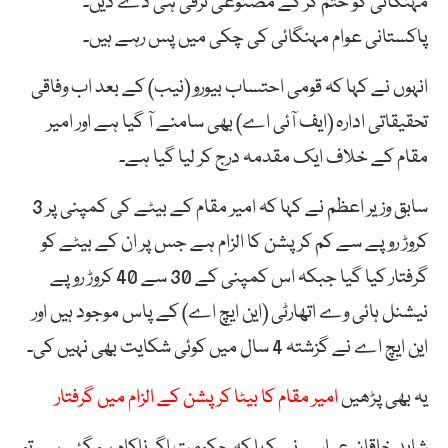
مہنگائی کو ختم کر کے مصنوعی ترقی ہی دے دیں۔
پاکستانی عوام مہنگائی کی چکی میں پس رہے ہیں۔
انہوں نے کہا کہ قومی احتساب بیورو (نیب) کے بعد اب وفاقی
تحقیقاتی ادارہ (ایف آئی اے) بھی سامنے آ گیا ہے اور امیر
مقام کے خلاف ایک مقدمہ درج کر لیا گیا ہے۔
سابق وزیر اعظم نے کہا کہ امیر مقام کے بیٹے کی کمپنی پر 3
کروڑ روپے سے کم کرپشن کا الزام ہے جس پر ان کے بیٹے کو
گرفتار کیا گیا جبکہ اس کمپنی کے 30 سے 40 کروڑ روپے
نیشنل ہائی وے اتھارٹی (این ایچ اے) کے پاس موجود ہیں اور
این ایچ اے نے گزشتہ 4 سال میں کوئی شکایت بھی نہیں کی۔
یہ بھی پڑھیں
امیر مقام کا بیٹا کرپشن کے الزام میں گرفتار
شاہد خاقان عباسی نے کہا کہ حکومت اگر ناکام ہو گئی ہے تو