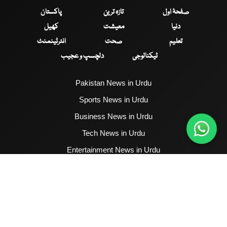
صفحۂ اول
تازہ ترین
پاکستان
دنیا
معیشت
کھیل
تعلیم
صحت
انٹرٹینمنٹ
ٹیکنالوجی
دلچسپ و عجیب
Pakistan News in Urdu
Sports News in Urdu
Business News in Urdu
Tech News in Urdu
Entertainment News in Urdu
Health News in Urdu
Hum News English