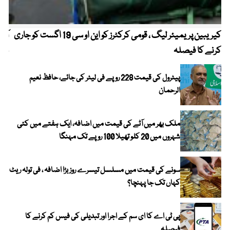
کیریبین پریمیئر لیگ ، قومی کرکٹرز کو این او سی 19 اگست کو جاری
آز
کرنے کا فیصلہ
چھی
پیٹرول کی قیمت 228 روپے فی لیٹر کی جائے، حافظ نعیم
الرحمان
ملک بھر میں آٹے کی قیمت میں اضافہ، ایک ہفتے میں کئی
شہروں میں 20 کلو تھیلا 100 روپے تک مہنگا
سونے کی قیمت میں مسلسل تیسرے روز بڑا اضافہ ، فی تولہ ریٹ
کہاں تک جا پہنچا؟
پی ٹی اے کا ای سم کے اجرا اور تبدیلی کی فیس کم کرنے کا
فیصلہ