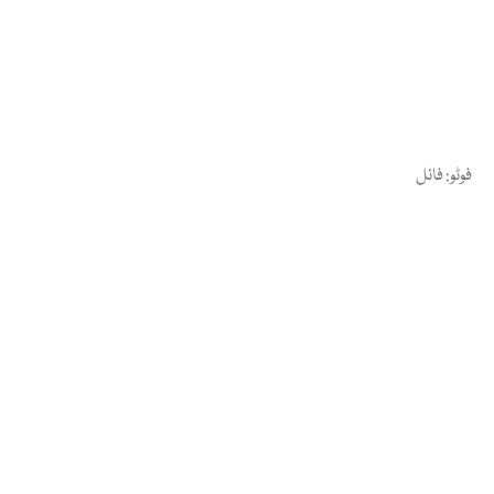
فوٹو: فائل