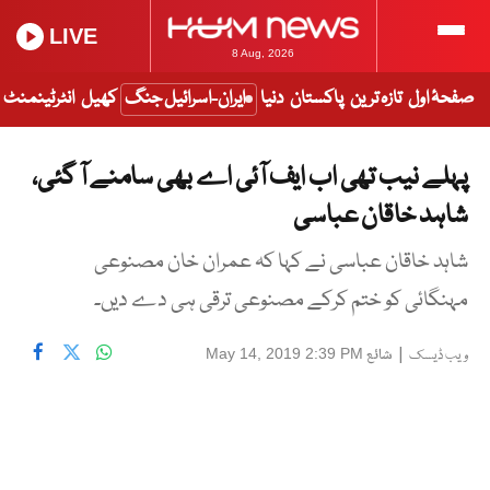
LIVE
8 Aug, 2026
صفحۂ اول
تازہ ترین
پاکستان
دنیا
ایران-اسرائیل جنگ
کھیل
انٹرٹینمنٹ
پہلے نیب تھی اب ایف آئی اے بھی سامنے آ گئی،
شاہد خاقان عباسی
شاہد خاقان عباسی نے کہا کہ عمران خان مصنوعی
مہنگائی کو ختم کرکے مصنوعی ترقی ہی دے دیں۔
|
شائع
May 14, 2019 2:39 PM
ویب ڈیسک