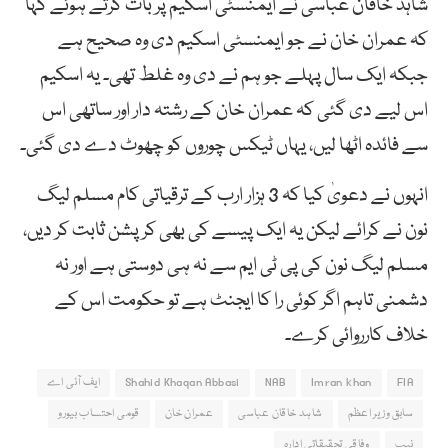
شاہد خاقان عباسی نے ایمنسٹی اسکیم پر بات کرتے ہوئے کہا
کہ عمران خان نے جو ایمنسٹی اسکیم دی وہ صحیح ہے
جبکہ ایک سال پہلے جو ہم نے دی وہ غلط تھی۔ یہ اسکیم
اس لیے دی گئی کہ عمران خان کے رشتہ دار اور ساتھی اس
سے فائدہ اٹھا لیں، یہاں ٹیکس چوروں کو چھوٹ دے دی گئی۔
انہوں نے دعویٰ کیا کہ 3 ہزار ارب کے ترقیاتی کام مسلم لیگ
نون نے کرائے لیکن یہ ایک پیسے کی بھی کرپشن ثابت کر دیں،
مسلم لیگ نون کی پی ٹی ایم سے نہ ہی دوستی ہے اور نہ
دشمنی تاہم اگر کوئی را کا ایجنٹ ہے تو حکومت اس کے
خلاف کارروائی کرے۔
FIA
Imran khan
NAB
Shahid Khaqan Abbasi
ایف آئی اے
سابق وزیر اعظم
شاہد خاقان عباسی
عمران خان
قومی احتساب بیورو
نیب
وفاقی تحقیقاتی ادارہ