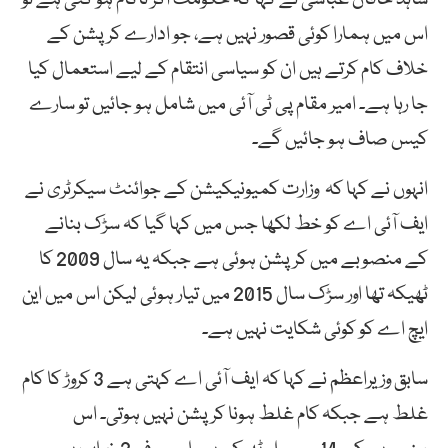
اس میں ہمارا کوئی قصور نہیں ہے، جو ادارے کرپشن کے
خلاف کام کرتے ہیں ان کو سیاسی انتقام کے لیے استعمال کیا
جا رہا ہے۔ امیر مقام پی ٹی آئی میں شامل ہو جائیں تو سارے
کیس صاف ہو جائیں گے۔
انہوں نے کہا کہ وزارت کمیونیکیشن کے جوائنٹ سیکرٹری نے
ایف آئی اے کو خط لکھا جس میں کہا گیا کہ سڑک بنانے
کے منصوبے میں کرپشن ہوئی ہے جبکہ یہ سال 2009 کا
ٹھیکہ تھا اور سڑک سال 2015 میں تیار ہوئی لیکن اس میں این
ایچ اے کو کوئی شکایت نہیں ہے۔
سابق وزیراعظم نے کہا کہ ایف آئی اے کہتی ہے 3 کروڑ کا کام
غلط ہے جبکہ کام غلط ہونا کرپشن نہیں ہوتی۔ اس