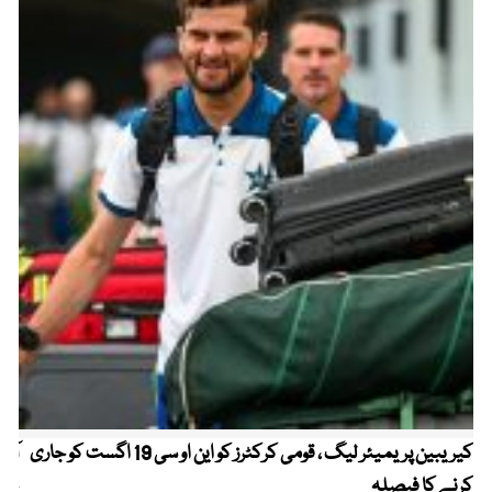
کیریبین پریمیئر لیگ ، قومی کرکٹرز کو این او سی 19 اگست کو جاری
آز
کرنے کا فیصلہ
چھی