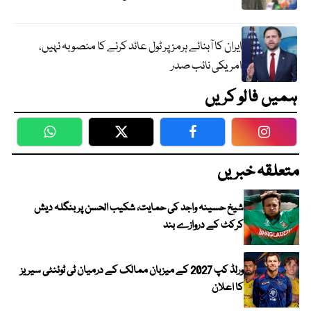
ایران کا آبنائے ہرمز پر ٹول عائد کرنے کا منصوبہ نہیں،
امریکی نائب صدر
ہمیں فالو کریں
WhatsApp
Twitter
Facebook
Faceboo
متعلقہ خبریں
شیخ حسینہ واجد کی حمایت، شکیب الحسن پر بنگلہ دیش
کرکٹ کے دروازے بند
ورلڈ کپ 2027 کے میزبان ممالک کے درمیان ٹی ٹوئنٹی سیریز
کا اعلان