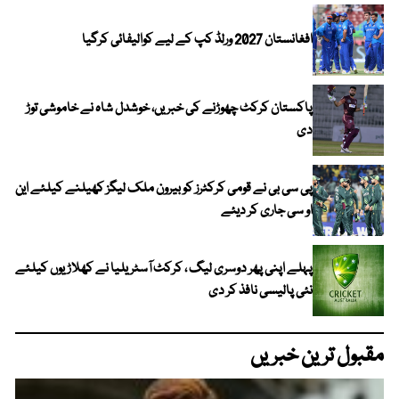
افغانستان 2027 ورلڈ کپ کے لیے کوالیفائی کرگیا
پاکستان کرکٹ چھوڑنے کی خبریں، خوشدل شاہ نے خاموشی توڑ
دی
پی سی بی نے قومی کرکٹرز کو بیرون ملک لیگز کھیلنے کیلئے این
او سی جاری کر دیئے
پہلے اپنی پھر دوسری لیگ ، کرکٹ آسٹریلیا نے کھلاڑیوں کیلئے
نئی پالیسی نافذ کر دی
مقبول ترین خبریں