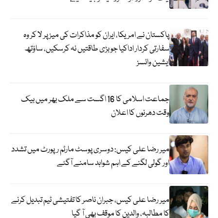
پاکستان نے امریکا، ایران کو مذاکرات کی میز پر لا کر وہ
سفارتی کردار اداکیا جو بڑی طاقتیں نہ کرسکیں، ساؤتھ
ایشین وائسز
جماعت اسلامی کا 16 اگست سے ملک بھر میں بیک
وقت دھرنوں کا اعلان
میر رضا علی کیس: دوسری پوسٹ مارٹم رپورٹ میں تشدد
اور گولی لگنے کے اہم شواہد سامنے آگئے
میر رضا علی کیس، جبران ناصر کا تفتیشی ٹیم تبدیل کرنے
کا مطالبہ، والدین کا موقف بھی آ گیا