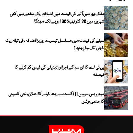
ملک بھر میں آٹے کی قیمت میں اضافہ، ایک ہفتے میں کئی
شہروں میں 20 کلو تھیلا 100 روپے تک مہنگا
سونے کی قیمت میں مسلسل تیسرے روز بڑا اضافہ ، فی تولہ ریٹ
کہاں تک جا پہنچا؟
پی ٹی اے کا ای سم کے اجرا اور تبدیلی کی فیس کم کرنے کا
فیصلہ
میٹرو بس سروس 11 اگست سے بند کرنے کا اعلان، نجی کمپنی
کا حتمی نوٹس