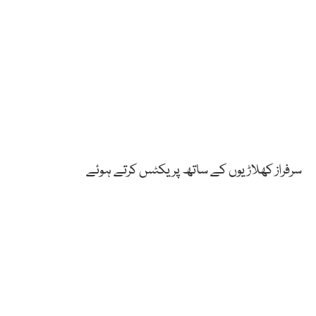
سرفراز کھلاڑیوں کے ساتھ پریکٹس کرتے ہوئے