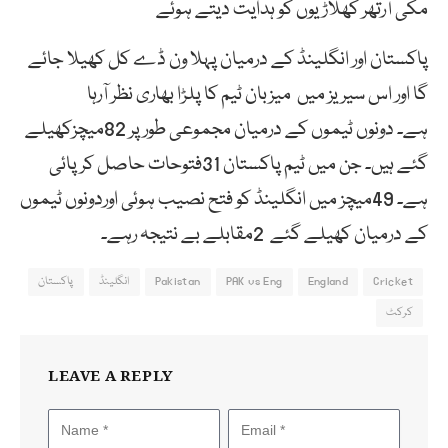
مکی آرتھر کھلاڑیوں کو ہدایت دیتے ہوئے
پاکستان اور انگلینڈ کے درمیان پہلا ون ڈے کل کھیلا جائے
گا اور اس سیریز میں میزبان ٹیم کا پلڑا بھاری نظر آرہا
ہے۔ دونوں ٹیموں کے درمیان مجموعی طور پر 82میچزکھیلے
گئے ہیں۔ جن میں ٹیم پاکستان 31فتوحات حاصل کرپائی
ہے۔ 49میچز میں انگلینڈ کو فتح نصیب ہوئی اوردونوں ٹیموں
کے درمیان کھیلے گئے 2مقابلے بے نتیجہ رہے۔
Cricket
England
PAK vs Eng
Pakistan
انگلینڈ
پاکستان
کرکٹ
LEAVE A REPLY