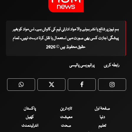
ہم نیوز پر شائع یا نشر ہونے والا مواد ادارتی ٹیم کی کاوش ہے۔ اس مواد کو بغیر
پیشگی اجازت کسی بھی صورت میں استعمال یا نقل کرنا درست نہیں۔ تمام
حقوق محفوظ ہیں © 2026
رابطہ کریں
پرائیویسی پالیسی
WhatsApp
Twitter
Facebook
Faceboo
صفحۂ اول
تازہ ترین
پاکستان
دنیا
معیشت
کھیل
تعلیم
صحت
انٹرٹینمنٹ