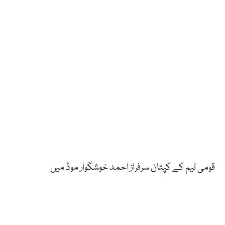
قومی ٹیم کے کپتان سرفراز احمد خوشگوار موڈ میں