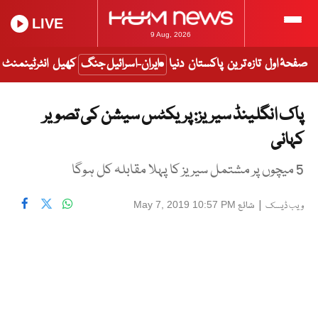
LIVE
9 Aug, 2026
صفحۂ اول
تازہ ترین
پاکستان
دنیا
ایران-اسرائیل جنگ
کھیل
انٹرٹینمنٹ
پاک انگلینڈ سیریز: پریکٹس سیشن کی تصویر
کہانی
5 میچوں پر مشتمل سیریز کا پہلا مقابلہ کل ہوگا
|
شائع
May 7, 2019 10:57 PM
ویب ڈیسک