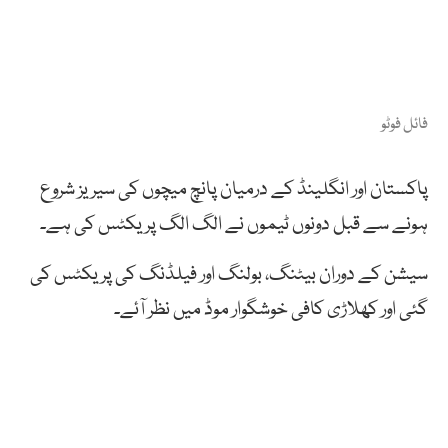
فائل فوٹو
پاکستان اور انگلینڈ کے درمیان پانچ میچوں کی سیریز شروع
ہونے سے قبل دونوں ٹیموں نے الگ الگ پریکٹس کی ہے۔
سیشن کے دوران بیٹنگ، بولنگ اور فیلڈنگ کی پریکٹس کی
گئی اور کھلاڑی کافی خوشگوار موڈ میں نظر آئے۔