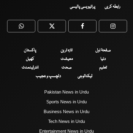
رابطہ کریں
پرائیویسی پالیسی
WhatsApp
Twitter
Facebook
Faceboo
صفحۂ اول
تازہ ترین
پاکستان
دنیا
معیشت
کھیل
تعلیم
صحت
انٹرٹینمنٹ
ٹیکنالوجی
دلچسپ و عجیب
Pakistan News in Urdu
Sports News in Urdu
Business News in Urdu
Tech News in Urdu
Entertainment News in Urdu