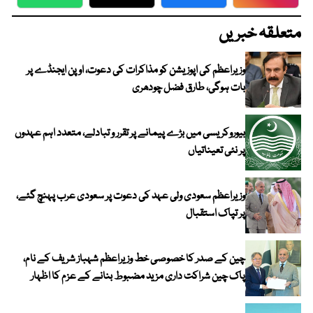
WhatsApp
Twitter
Facebook
Faceboo
متعلقہ خبریں
وزیراعظم کی اپوزیشن کو مذاکرات کی دعوت، اوپن ایجنڈے پر
بات ہوگی، طارق فضل چودھری
بیوروکریسی میں بڑے پیمانے پر تقرر و تبادلے، متعدد اہم عہدوں
پر نئی تعیناتیاں
وزیراعظم سعودی ولی عہد کی دعوت پر سعودی عرب پہنچ گئے،
پر تپاک استقبال
چین کے صدر کا خصوصی خط وزیراعظم شہباز شریف کے نام،
پاک چین شراکت داری مزید مضبوط بنانے کے عزم کا اظہار