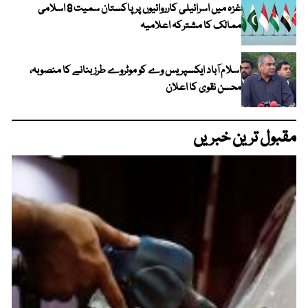
غزہ میں اسرائیلی کارروائیوں پر پاکستان سمیت 8 اسلامی
ممالک کا مشترکہ اعلامیہ
اسلام آباد ایکسپریس وے کو موٹروے طرز بنانے کا منصوبہ،
محسن نقوی کا اعلان
مقبول ترین خبریں