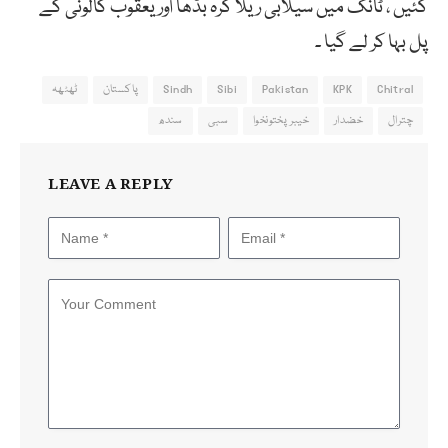
گئیں ، ٹانک میں سیلابی ریلا گرہ بڈھا اور یعقوب کالونی کے
پل بہا کر لے گیا ۔
Chitral
KPK
Pakistan
Sibi
Sindh
پاکستان
ٹھٹھہ
چترال
خضدار
خیبر پختونخوا
سبی
سندھ
LEAVE A REPLY