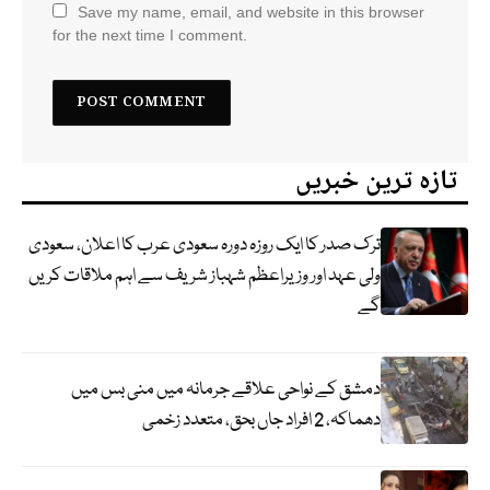
Save my name, email, and website in this browser
for the next time I comment.
تازہ ترین خبریں
ترک صدر کا ایک روزہ دورہ سعودی عرب کا اعلان، سعودی
ولی عہد اور وزیراعظم شہباز شریف سے اہم ملاقات کریں
گے
دمشق کے نواحی علاقے جرمانہ میں منی بس میں
دھماکہ، 2 افراد جاں بحق، متعدد زخمی