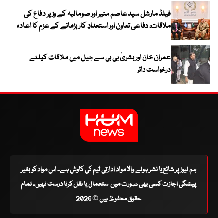
فیلڈ مارشل سید عاصم منیر اور صومالیہ کے وزیر دفاع کی
ملاقات، دفاعی تعاون اور استعدادِ کار بڑھانے کے عزم کا اعادہ
عمران خان اور بشریٰ بی بی سے جیل میں ملاقات کیلئے
درخواست دائر
ہم نیوز پر شائع یا نشر ہونے والا مواد ادارتی ٹیم کی کاوش ہے۔ اس مواد کو بغیر
پیشگی اجازت کسی بھی صورت میں استعمال یا نقل کرنا درست نہیں۔ تمام
حقوق محفوظ ہیں © 2026