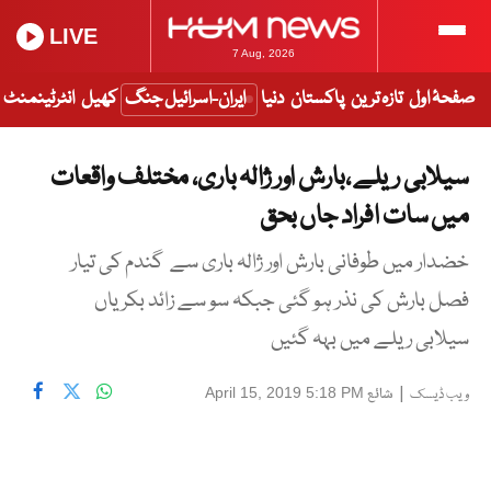
LIVE
7 Aug, 2026
صفحۂ اول
تازہ ترین
پاکستان
دنیا
ایران-اسرائیل جنگ
کھیل
انٹرٹینمنٹ
سیلابی ریلے ،بارش اور ژالہ باری، مختلف واقعات
میں سات افراد جاں بحق
خضدار میں طوفانی بارش اور ژالہ باری سے گندم کی تیار
فصل بارش کی نذر ہو گئی جبکہ سو سے زائد بکریاں
سیلابی ریلے میں بہہ گئیں
|
شائع
April 15, 2019 5:18 PM
ویب ڈیسک