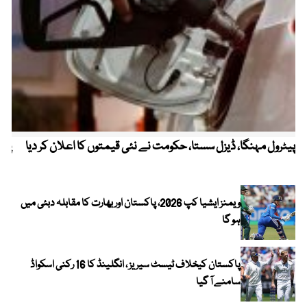
پیٹرول مہنگا، ڈیزل سستا، حکومت نے نئی قیمتوں کا اعلان کر دیا
پنج
ویمنز ایشیا کپ 2026، پاکستان اور بھارت کا مقابلہ دبئی میں
ہو گا
پاکستان کیخلاف ٹیسٹ سیریز ، انگلینڈ کا 16 رکنی اسکواڈ
سامنے آ گیا