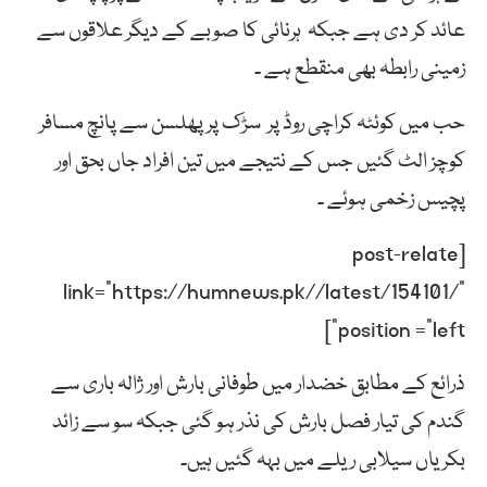
عائد کر دی ہے جبکہ ہرنائی کا صوبے کے دیگر علاقوں سے
زمینی رابطہ بھی منقطع ہے ۔
حب میں کوئٹہ کراچی روڈ پر سڑک پرپھلسن سے پانچ مسافر
کوچز الٹ گئیں جس کے نتیجے میں تین افراد جاں بحق اور
پچیس زخمی ہوئے ۔
[post-relate
link=”https://humnews.pk//latest/154101/”
position =”left”]
ذرائع کے مطابق خضدار میں طوفانی بارش اور ژالہ باری سے
گندم کی تیار فصل بارش کی نذر ہو گئی جبکہ سو سے زائد
بکریاں سیلابی ریلے میں بہہ گئیں ہیں۔