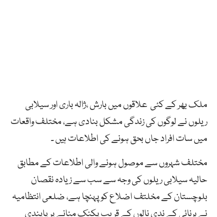
ملک بھر کے کئی علاقوں میں بارش ،ژالہ باری اور سیلابی
ریلوں نے لوگوں کی زندگی مشکل بنادی ہے، مختلف واقعات
میں سات افراد جاں بحق ہونے کی اطلاعات ہیں ۔
مختلف شہروں سے موصول ہونے والی اطلاعات کے مطابق
حالیہ سیلابی ریلوں کی وجہ سے سب سے زیادہ نقصان
بلوچستان کے مخلتف اضلاع کو پہنچا ہے، ضلعی انتظامیہ
نے ہرنائی کے ندی نالوں کے قریب پکنک منانے پر پاپندی