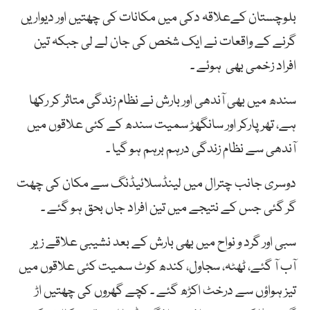
بلوچستان کےعلاقہ دکی میں مکانات کی چھتیں اور دیواریں
گرنے کے واقعات نے ایک شخص کی جان لے لی جبکہ تین
افراد زخمی بھی ہوئے ۔
سندھ میں بھی آندھی اور بارش نے نظام زندگی متاثر کر رکھا
ہے، تھرپارکر اور سانگھڑ سمیت سندھ کے کئی علاقوں میں
آندھی سے نظام زندگی درہم برہم ہو گیا ۔
دوسری جانب چترال میں لینڈسلائیڈنگ سے مکان کی چھت
گر گئی جس کے نتیجے میں تین افراد جاں بحق ہو گئے ۔
سبی اور گرد و نواح میں بھی بارش کے بعد نشیبی علاقے زیر
آب آ گئے، ٹھٹہ، سجاول، کندھ کوٹ سمیت کئی علاقوں میں
تیز ہواؤں سے درخٹ اکڑھ گئے ۔ کچے گھروں کی چھتیں اڑ