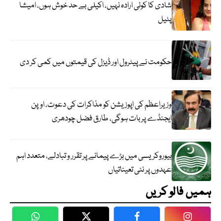
شادی کا کوئی ارادہ نہیں، اکیلی بے حد خوش ہوں، امیشا
پٹیل
حکومت نے پیٹرول اور ڈیزل کی قیمتوں میں کمی کر دی
وزیراعظم کی اپوزیشن کو مذاکرات کی دعوت، اوپن
ایجنڈے پر بات ہوگی، طارق فضل چودھری
بیوروکریسی میں بڑے پیمانے پر تقرر و تبادلے، متعدد اہم
عہدوں پر نئی تعیناتیاں
ہمیں فالو کریں