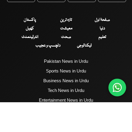
WhatsApp
Twitter
Facebook
Faceboo
صفحۂ اول
تازہ ترین
پاکستان
دنیا
معیشت
کھیل
تعلیم
صحت
انٹرٹینمنٹ
ٹیکنالوجی
دلچسپ و عجیب
Pakistan News in Urdu
Sports News in Urdu
Business News in Urdu
Tech News in Urdu
Entertainment News in Urdu
Health News in Urdu
Hum News English