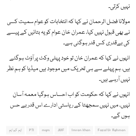
نہیں کرتی۔
مولانا فضل الرحمان نے کہا کہ انتخابات کو عوام سمیت کسی
نے بھی قبول نہیں کیا، عمران خان عوام کو یہ بتائیں کے پیسے
کی بےقدری کس قدر ہوگئی ہے۔
انہوں نے کہا کہ عمران خان تو خود پہلی وکٹ پر آؤٹ ہوگئے
ہیں، ہم پہلے سے ہی تحریک میں موجود ہیں میڈیا کو ہم نظر
نہیں آرہے ہیں۔
انہوں نے کہا کہ حکومت کو اب احساس ہوگیا معمہ آسان
نہیں، میں نہیں سمجھتا کے ریاستی ادارے اس قدر بے حس
ہوں گے۔
Fazal Ur Rehman
Imran khan
JUIF
mqm
PTI
ایم کیو ایم