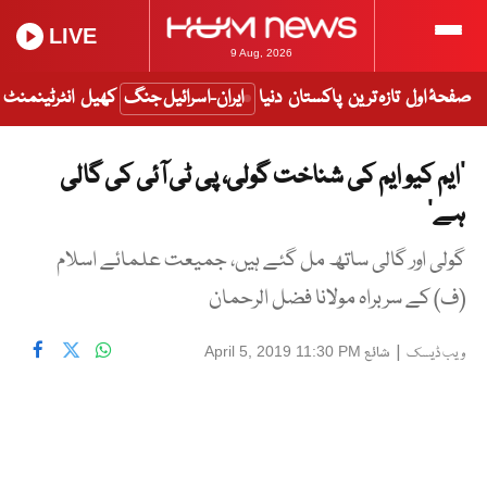
LIVE
9 Aug, 2026
صفحۂ اول
تازہ ترین
پاکستان
دنیا
ایران-اسرائیل جنگ
کھیل
انٹرٹینمنٹ
’ایم کیو ایم کی شناخت گولی، پی ٹی آئی کی گالی
ہے‘
گولی اور گالی ساتھ مل گئے ہیں، جمیعت علمائے اسلام
(ف) کے سربراہ مولانا فضل الرحمان
|
شائع
April 5, 2019 11:30 PM
ویب ڈیسک