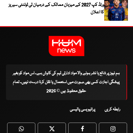
ورلڈ کپ 2027 کے میزبان ممالک کے درمیان ٹی ٹوئنٹی سیریز
کا اعلان
ہم نیوز پر شائع یا نشر ہونے والا مواد ادارتی ٹیم کی کاوش ہے۔ اس مواد کو بغیر
پیشگی اجازت کسی بھی صورت میں استعمال یا نقل کرنا درست نہیں۔ تمام
حقوق محفوظ ہیں © 2026
رابطہ کریں
پرائیویسی پالیسی