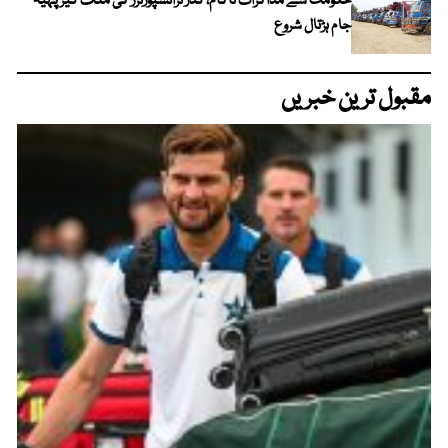
حکومت سے مذاکرات ناکام، گڈز ٹرانسپورٹرز کی ملک گیر پہیہ
جام ہڑتال شروع
مقبول ترین خبریں