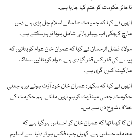
ناجائز حکومت کو ختم کیا جارہا ہے۔
انہوں نے کہا کہ جمیعت علمائے اسلام چل پڑی ہے دس
مارچ کرچکی اب پیپلزپارٹی شامل ہونا تو ہوسکتے ہے۔
مولانا فضل الرحمان نے کہا کہ عمران خان عوام کو بتائیں کہ
پیسے کی قدر کس قدر گرادی ہے، عوام کو بتائیں اسٹاک
مارکیٹ کیوں گری ہے۔
انہوں نے کہا کہ سکھر : عمران خان خود آؤٹ ہوئے ہیں، جعلی
حکومت. جعلی مینڈیٹ کو ہم نہیں مانتے، ہم حکومت کے
خلاف شروع دن سے ہیں۔
ان کا کہنا تھا کہ عمران خان کو احساس ہوگیا ہے کہ
معاملہ حساس ہے، کھیل جب فکس ہو تو دنیا اسے تسلیم