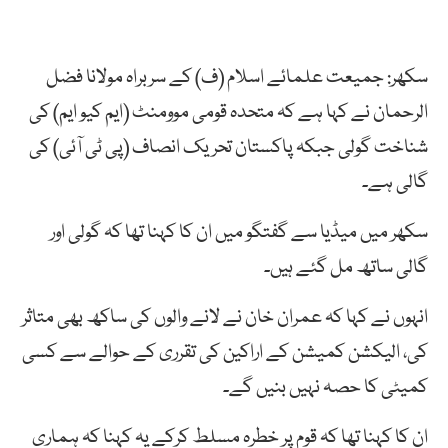
سکھر: جمیعت علمائے اسلام (ف) کے سربراہ مولانا فضل
الرحمان نے کہا ہے کہ متحدہ قومی موومنٹ (ایم کیو ایم) کی
شناخت گولی جبکہ پاکستان تحریک انصاف (پی ٹی آئی) کی
گالی ہے۔
سکھر میں میڈیا سے گفتگو میں ان کا کہنا تھا کہ گولی اور
گالی ساتھ مل گئے ہیں۔
انہوں نے کہا کہ عمران خان نے لانے والوں کی ساکھ بھی متاثر
کی، الیکشن کمیشن کے اراکین کی تقرری کے حوالے سے کسی
کمیٹی کا حصہ نہیں بنیں گے۔
ان کا کہنا تھا کہ قوم پر خطرہ مسلط کرکے یہ کہنا کہ ہماری