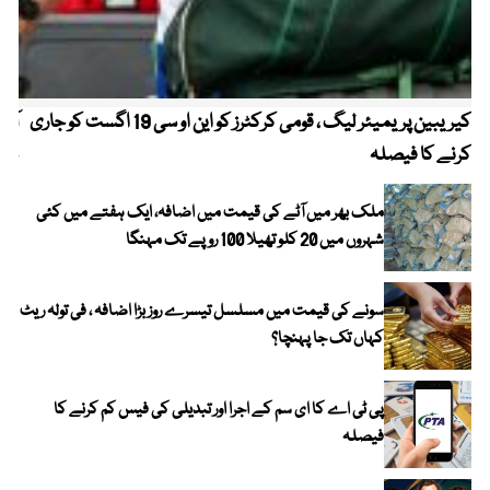
کیریبین پریمیئر لیگ ، قومی کرکٹرز کو این او سی 19 اگست کو جاری
آز
کرنے کا فیصلہ
چھی
ملک بھر میں آٹے کی قیمت میں اضافہ، ایک ہفتے میں کئی
شہروں میں 20 کلو تھیلا 100 روپے تک مہنگا
سونے کی قیمت میں مسلسل تیسرے روز بڑا اضافہ ، فی تولہ ریٹ
کہاں تک جا پہنچا؟
پی ٹی اے کا ای سم کے اجرا اور تبدیلی کی فیس کم کرنے کا
فیصلہ