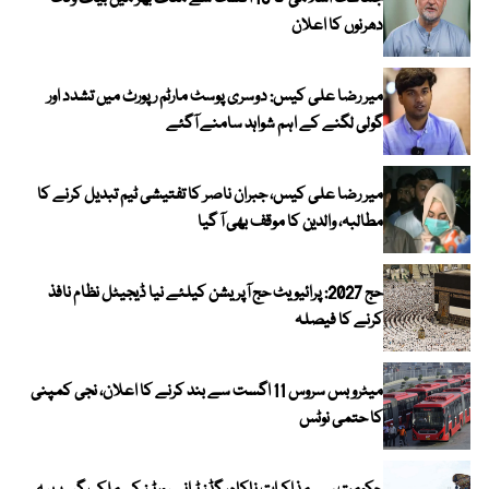
دھرنوں کا اعلان
میر رضا علی کیس: دوسری پوسٹ مارٹم رپورٹ میں تشدد اور
گولی لگنے کے اہم شواہد سامنے آگئے
میر رضا علی کیس، جبران ناصر کا تفتیشی ٹیم تبدیل کرنے کا
مطالبہ، والدین کا موقف بھی آ گیا
حج 2027: پرائیویٹ حج آپریشن کیلئے نیا ڈیجیٹل نظام نافذ
کرنے کا فیصلہ
میٹرو بس سروس 11 اگست سے بند کرنے کا اعلان، نجی کمپنی
کا حتمی نوٹس