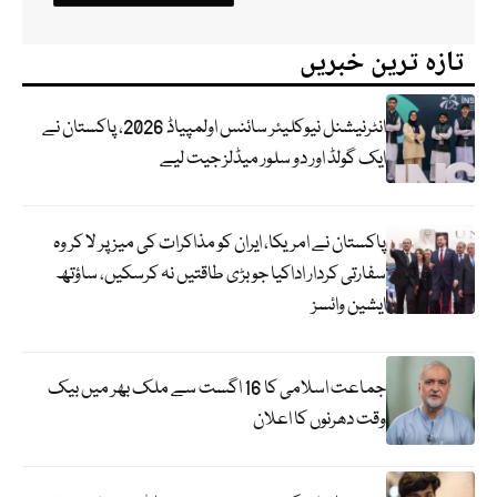
تازہ ترین خبریں
انٹرنیشنل نیوکلیئر سائنس اولمپیاڈ 2026، پاکستان نے
ایک گولڈ اور دو سلور میڈلز جیت لیے
پاکستان نے امریکا، ایران کو مذاکرات کی میز پر لا کر وہ
سفارتی کردار اداکیا جو بڑی طاقتیں نہ کرسکیں، ساؤتھ
ایشین وائسز
جماعت اسلامی کا 16 اگست سے ملک بھر میں بیک
وقت دھرنوں کا اعلان