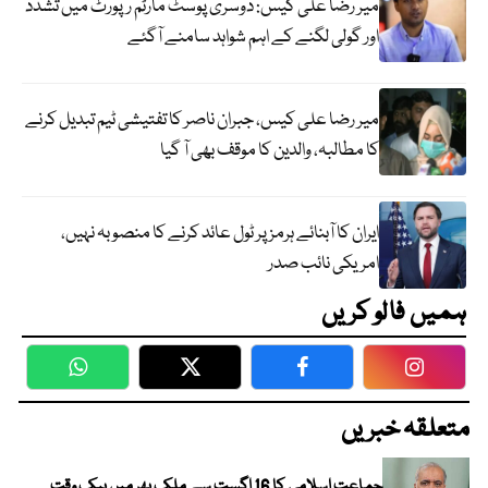
میر رضا علی کیس: دوسری پوسٹ مارٹم رپورٹ میں تشدد
اور گولی لگنے کے اہم شواہد سامنے آگئے
میر رضا علی کیس، جبران ناصر کا تفتیشی ٹیم تبدیل کرنے
کا مطالبہ، والدین کا موقف بھی آ گیا
ایران کا آبنائے ہرمز پر ٹول عائد کرنے کا منصوبہ نہیں،
امریکی نائب صدر
ہمیں فالو کریں
WhatsApp
Twitter
Facebook
Faceboo
متعلقہ خبریں
جماعت اسلامی کا 16 اگست سے ملک بھر میں بیک وقت