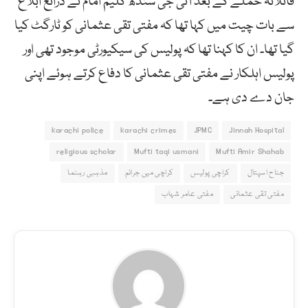
قاتلانہ حملے کے بعد آئی جی سندھ کلیم امام نے ذرائع ابلاغ
سے بات چیت میں کہا تھا کہ مفتی تقی عثمانی کو ٹارگٹ کیا
گیا تھا۔ ان کا کہنا تھا کہ پولیس کی سیکیورٹی موجود تھی اور
پولیس اہلکار نے مفتی تقی عثمانی کا دفاع کرتے ہوئے اپنی
جان دے دی ہے۔
karachi police
karachi crimes
JPMC
Jinnah Hospital
religious scholar
Mufti taqi usmani
Mufti Amir Shahab
جناح اسپتال
کراچی پولیس
کراچی میں جرائم
مذہبی رہنما
مفتی تقی عثمانی
مفتی عامر شہاب