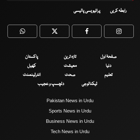
رابطہ کریں
پرائیویسی پالیسی
WhatsApp
Twitter
Facebook
Faceboo
صفحۂ اول
تازہ ترین
پاکستان
دنیا
معیشت
کھیل
تعلیم
صحت
انٹرٹینمنٹ
ٹیکنالوجی
دلچسپ و عجیب
Pakistan News in Urdu
Sports News in Urdu
Business News in Urdu
Tech News in Urdu