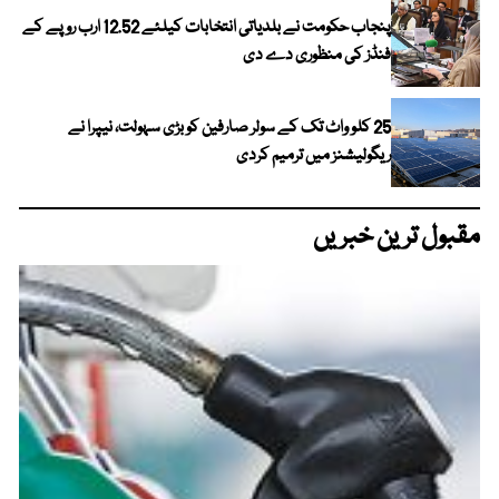
پنجاب حکومت نے بلدیاتی انتخابات کیلئے 12.52 ارب روپے کے
فنڈز کی منظوری دے دی
25 کلو واٹ تک کے سولر صارفین کو بڑی سہولت، نیپرا نے
ریگولیشنز میں ترمیم کردی
مقبول ترین خبریں