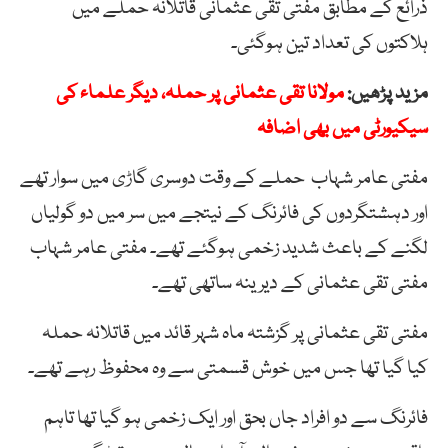
ذرائع کے مطابق مفتی تقی عثمانی قاتلانہ حملے میں
ہلاکتوں کی تعداد تین ہوگئی۔
مزید پڑھیں:
مولانا تقی عثمانی پر حملہ، دیگر علماء کی
سیکیورٹی میں بھی اضافہ
مفتی عامر شہاب حملے کے وقت دوسری گاڑی میں سوار تھے
اور دہشتگردوں کی فائرنگ کے نیتجے میں سر میں دو گولیاں
لگنے کے باعث شدید زخمی ہوگئے تھے۔ مفتی عامر شہاب
مفتی تقی عثمانی کے دیرینہ ساتھی تھے۔
مفتی تقی عثمانی پر گزشتہ ماہ شہر قائد میں قاتلانہ حملہ
کیا گیا تھا جس میں خوش قسمتی سے وہ محفوظ رہے تھے۔
فائرنگ سے دو افراد جاں بحق اور ایک زخمی ہو گیا تھا تاہم