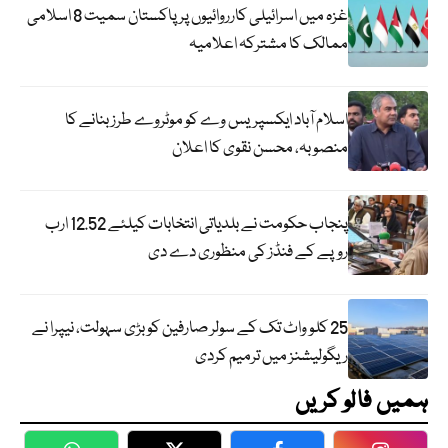
غزہ میں اسرائیلی کارروائیوں پر پاکستان سمیت 8 اسلامی
ممالک کا مشترکہ اعلامیہ
اسلام آباد ایکسپریس وے کو موٹروے طرز بنانے کا
منصوبہ، محسن نقوی کا اعلان
پنجاب حکومت نے بلدیاتی انتخابات کیلئے 12.52 ارب
روپے کے فنڈز کی منظوری دے دی
25 کلو واٹ تک کے سولر صارفین کو بڑی سہولت، نیپرا نے
ریگولیشنز میں ترمیم کردی
ہمیں فالو کریں