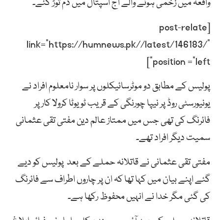
واقعہ میں زخمی ہونے والے آج اسپتال میں دم توڑ گئے۔
[post-relate
link=”https://humnews.pk//latest/146183/”
position =”left”]
پولیس کے مطابق دو موٹرسائیکلوں پر سوار نامعلوم افراد نے
یونیورسٹی روڈ پر نیپا چورنگی کے قریب ٹویوٹا کرولا کار پر
فائرنگ کی تھی جس میں ممتاز عالم دین مفتی تقی عثمانی
سمیت دیگر افراد تھے۔
مفتی تقی عثمانی نے قاتلانہ حملے کے بعد پولیس کو دیے
گئے اپنے بیان میں کہا تھا کہ ان پر چاروں اطراف سے فائرنگ
کی گئی مگر خدا نے انہیں محفوظ رکھا ہے۔