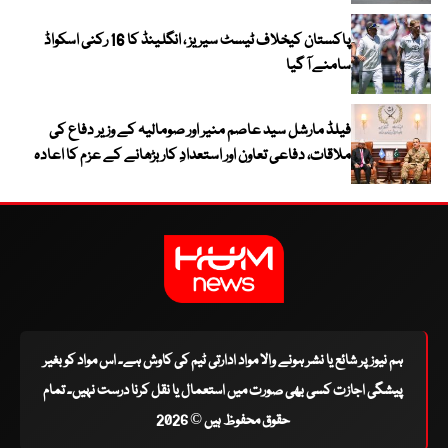
پاکستان کیخلاف ٹیسٹ سیریز ، انگلینڈ کا 16 رکنی اسکواڈ
سامنے آ گیا
فیلڈ مارشل سید عاصم منیر اور صومالیہ کے وزیر دفاع کی
ملاقات، دفاعی تعاون اور استعدادِ کار بڑھانے کے عزم کا اعادہ
ہم نیوز پر شائع یا نشر ہونے والا مواد ادارتی ٹیم کی کاوش ہے۔ اس مواد کو بغیر
پیشگی اجازت کسی بھی صورت میں استعمال یا نقل کرنا درست نہیں۔ تمام
حقوق محفوظ ہیں © 2026