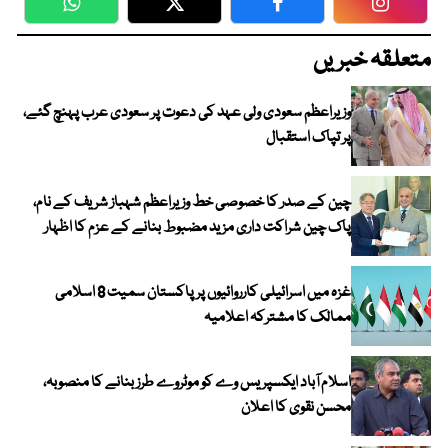
WhatsApp
Twitter
Facebook
Faceboo
متعلقہ خبریں
وزیراعظم سعودی ولی عہد کی دعوت پر سعودی عرب پہنچ گئے،
پر تپاک استقبال
چین کے صدر کا خصوصی خط وزیراعظم شہباز شریف کے نام،
پاک چین شراکت داری مزید مضبوط بنانے کے عزم کا اظہار
غزہ میں اسرائیلی کارروائیوں پر پاکستان سمیت 8 اسلامی
ممالک کا مشترکہ اعلامیہ
اسلام آباد ایکسپریس وے کو موٹروے طرز بنانے کا منصوبہ،
محسن نقوی کا اعلان