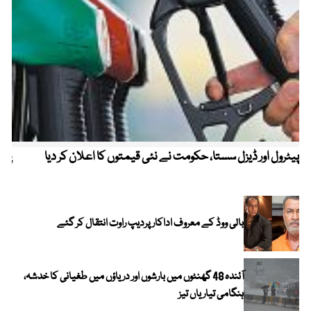
پیٹرول اور ڈیزل سستا، حکومت نے نئی قیمتوں کا اعلان کر دیا
پیٹ
بالی ووڈ کے معروف اداکار پردیپ راوت انتقال کر گئے
آئندہ 48 گھنٹوں میں بارشوں اور دریاؤں میں طغیانی کا خدشہ،
ہنگامی تیاریاں تیز