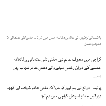
پاکستانی لڑکیوں کی عالمی مقابلہ حسن میں شرکت مفتی تقی عثمانی کا
شدید ردعمل
کراچی میں معروف عالم دین مفتی تقی عثمانی پر قاتلانہ
حملے کے دوران زخمی ہونے والے مفتی عامر شہاب چل
بسے۔
پولیس ذرائع نے ہم نیوز کو بتایا کہ مفتی عامر شہاب نے کچھ
دیر قبل جناح اسپتال کراچی میں دم توڑا۔