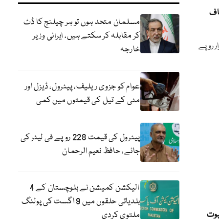
اف
مسلمان متحد ہوں تو ہر چیلنج کا ڈٹ
کر مقابلہ کر سکتے ہیں، ایرانی وزیر
یداروں کی جانب سے اسلام آباد میں دھرنے کیلئے 50 ہزار روپے
خارجہ
عوام کو جزوی ریلیف، پیٹرول، ڈیزل اور
مٹی کے تیل کی قیمتوں میں کمی
پیٹرول کی قیمت 228 روپے فی لیٹر کی
جائے، حافظ نعیم الرحمان
الیکشن کمیشن نے بلوچستان کے 4
بلدیاتی حلقوں میں 9 اگست کی پولنگ
بوت
ملتوی کردی