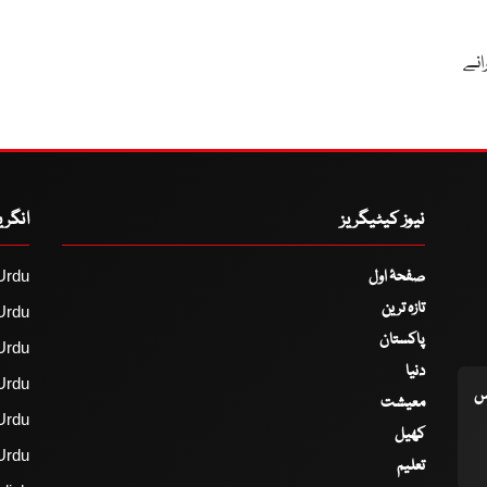
انے
نیوز کیٹیگریز
انگر
صفحۂ اول
Urdu
تازہ ترین
Urdu
پاکستان
Urdu
دنیا
Urdu
اس
معیشت
Urdu
کھیل
Urdu
تعلیم