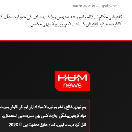
مونس سراج
By
March 24, 2019
تفتیشی حکام نے ڈالمیا اور راشد منہاس روڈ کے اطراف کی جیو فینسنگ کر
کا فیصلہ کیا، تفتیش کے لئے لازم پیپر ورک بھی مکمل
ہم نیوز پر شائع یا نشر ہونے والا مواد ادارتی ٹیم کی کاوش ہے۔ 
مواد کو بغیر پیشگی اجازت کسی بھی صورت میں استعمال یا
نقل کرنا درست نہیں۔ تمام حقوق محفوظ ہیں © 2026