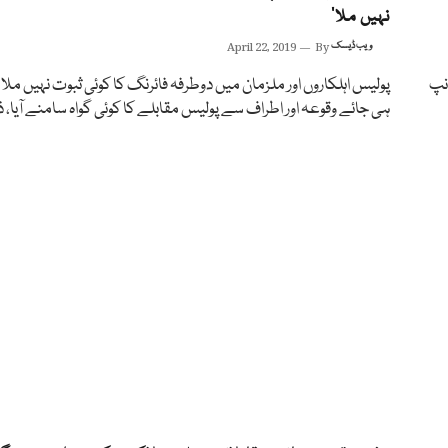
نہیں ملا‘
ویب ڈیسک
By
April 22, 2019
نپ
پولیس اہلکاروں اور ملزمان میں دوطرفہ فائرنگ کا کوئی ثبوت نہیں ملا او
ہی جائے وقوعہ اور اطراف سے پولیس مقابلے کا کوئی گواہ سامنے آیا، ذر