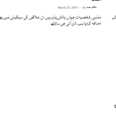
مظاہر سعید
By
March 25, 2019
کے
مذہبی شخصیات جہاں رہائش پذیر ہیں، ان علاقوں کی سیکورٹی میں بھ
اضافہ کردیا ہے، ڈی آئی جی ساؤتھ
ا