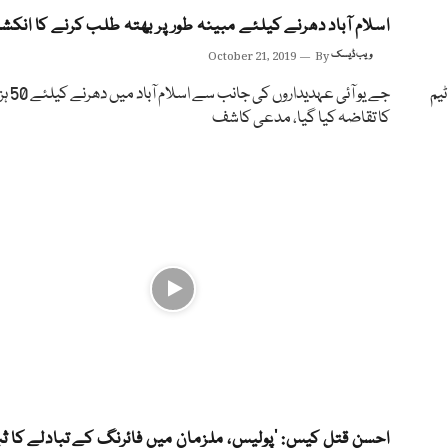
اسلام آباد دھرنے کیلئے مبینہ طور پر بھتہ طلب کرنے کا انکش
ویب ڈیسک
By
October 21, 2019
یم
جے یو آئی عہد
کا تقاضہ کیا گیا، مدعی کاشف
احسن قتل کیس: ’پولیس، ملزمان میں فائرنگ کے تبادلے کا ث