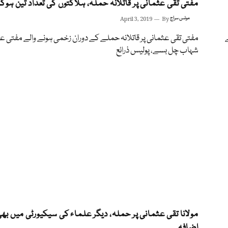
مفتی تقی عثمانی پر قاتلانہ حملہ، ہلاکتوں کی تعداد تین ہوگ
مونس سراج
By
April 3, 2019
مفتی تقی عثمانی پر قاتلانہ حملے کے دوران زخمی ہونے والے مفتی ع
شہاب چل بسے، پولیس ذرائع
مولانا تقی عثمانی پر حملہ، دیگر علماء کی سیکیورٹی میں بھ
اضافہ