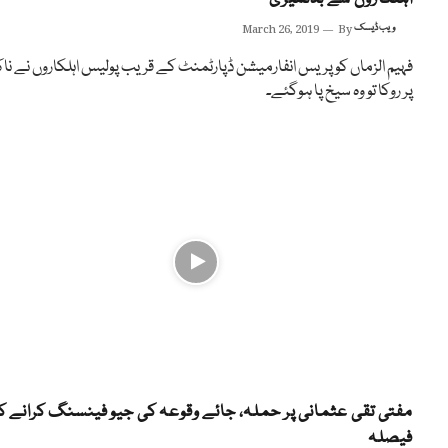
ویب ڈیسک
By
March 26, 2019
فہیم الزماں کو پریس انفارمیشن ڈپارٹمنٹ کے قریب پولیس اہلکاروں نے نا
پر روکا تو وہ سیخ پا ہوگئے۔
مفتی تقی عثمانی پر حملہ، جائے وقوعہ کی جیو فینسنگ کرانے ک
فیصلہ