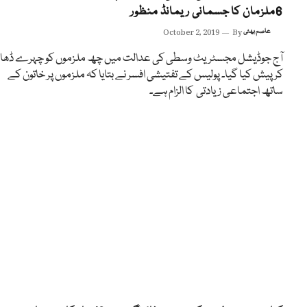
6ملزمان کا جسمانی ریمانڈ منظور
عاصم بھٹی
By
October 2, 2019
آج جوڈیشل مجسٹریٹ وسطی کی عدالت میں چھ ملزموں کو چہرے ڈھا
کر پیش کیا گیا۔ پولیس کے تفتیشی افسر نے بتایا کہ ملزموں پر خاتون کے
ساتھ اجتماعی زیادتی کا الزام ہے۔