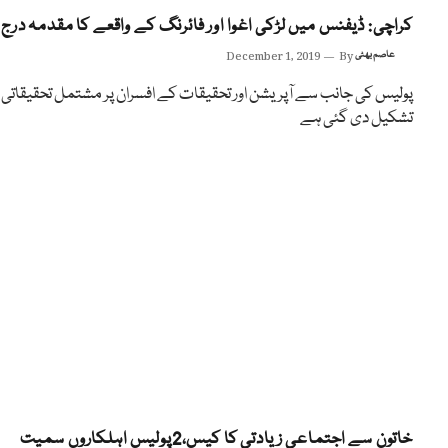
کراچی: ڈیفنس میں لڑکی اغوا اور فائرنگ کے واقعے کا مقدمہ درج
عاصم بھٹی
By
December 1, 2019
پولیس کی جانب سے آپریشن اور تحقیقات کے افسران پر مشتمل تحقیقاتی ٹ
تشکیل دی گئی ہے
خاتون سے اجتماعی زیادتی کا کیس،2پولیس اہلکاروں سمیت