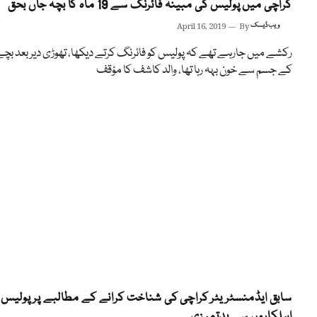
کراچی میں پولیس کی مبینہ فائرنگ سے 19 ماہ کا بچہ جاں بحق
ویب ڈیسک
By
April 16, 2019
رکشے میں جارہے تھے کہ پولیس کو فائرنگ کرتے دیکھا، تھوڑی دیر بعد بچے
کے جسم سے خون بہہ رہا تھا، والد کاشف کا مؤقف
سابق ایڈمنسٹریٹر کراچی کی شناخت کرانے کے مطالبے پر پولیس
اہلکاروں سے بدتمیزی