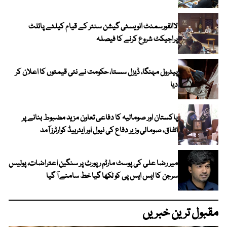
لاانفورسمنٹ انویسٹی گیشن سنٹر کے قیام کیلئے پائلٹ
پراجیکٹ شروع کرنے کا فیصلہ
پیٹرول مہنگا، ڈیزل سستا، حکومت نے نئی قیمتوں کا اعلان کر
دیا
پاکستان اور صومالیہ کا دفاعی تعاون مزید مضبوط بنانے پر
اتفاق، صومالی وزیر دفاع کی نیول اور ایئرہیڈ کوارٹرز آمد
میر رضا علی کی پوسٹ مارٹم رپورٹ پر سنگین اعتراضات، پولیس
سرجن کا ایس ایس پی کو لکھا گیا خط سامنے آ گیا
مقبول ترین خبریں