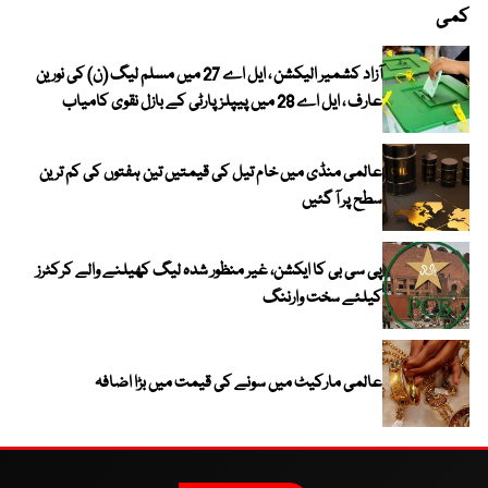
کمی
آزاد کشمیر الیکشن ، ایل اے 27 میں مسلم لیگ (ن) کی نورین
عارف ، ایل اے 28 میں پیپلز پارٹی کے بازل نقوی کامیاب
عالمی منڈی میں خام تیل کی قیمتیں تین ہفتوں کی کم ترین
سطح پر آ گئیں
پی سی بی کا ایکشن، غیر منظور شدہ لیگ کھیلنے والے کرکٹرز
کیلئے سخت وارننگ
عالمی مارکیٹ میں سونے کی قیمت میں بڑا اضافہ