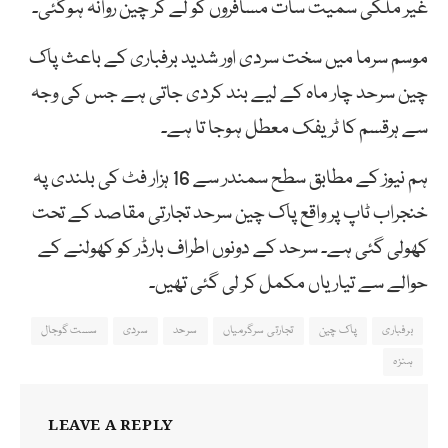
غیر ملکی سمیت سات مسافروں کو لے کر چین روانہ ہوگئی۔
موسم سرما میں سخت سردی اور شدید برفباری کے باعث پاک
چین سرحد چار ماہ کے لیے بند کردی جاتی ہے جس کی وجہ
سے ہرقسم کا ٹریفک معطل ہوجا تا ہے۔
ہم نیوز کے مطابق سطح سمندر سے 16 ہزار فٹ کی بلندی پہ
خنجراب ٹاپ پر واقع پاک چین سرحد تجارتی مقاصد کے تحت
کھولی گئی ہے۔ سرحد کے دونوں اطراف بارڈر کو کھولنے کے
حوالے سے تیاریاں مکمل کر لی گئی تھیں۔
برفباری
پاک چین
تجارتی سرگرمیاں
سرحد
سردی
سست گوجال
ہنزہ
LEAVE A REPLY