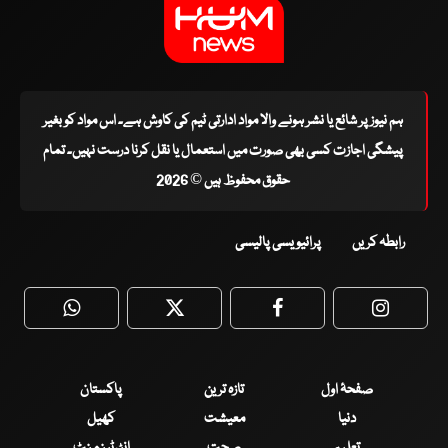
ہم نیوز پر شائع یا نشر ہونے والا مواد ادارتی ٹیم کی کاوش ہے۔ اس مواد کو بغیر
پیشگی اجازت کسی بھی صورت میں استعمال یا نقل کرنا درست نہیں۔ تمام
حقوق محفوظ ہیں © 2026
رابطہ کریں
پرائیویسی پالیسی
WhatsApp
Twitter
Facebook
Faceboo
صفحۂ اول
تازہ ترین
پاکستان
دنیا
معیشت
کھیل
تعلیم
صحت
انٹرٹینمنٹ