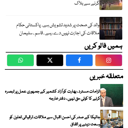
گرنے سے ہلاک
والد کی صحت پر شدید تشویش ہے، پاکستانی حکام
ملاقات کی اجازت نہیں دے رہے ، قاسم ، سلیمان
ہمیں فالو کریں
WhatsApp
Twitter
Facebook
Faceboo
متعلقہ خبریں
الزامات مسترد ، بھارت کو آزاد کشمیر کے جمہوری عمل پر تبصرہ
کرنے کا کوئی حق نہیں ، دفتر خارجہ
جائیکا کے صدر کی احسن اقبال سے ملاقات، ترقیاتی تعاون کو
وسعت دینے پر اتفاق