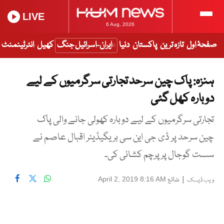
LIVE
6 Aug, 2026
صفحۂ اول
تازہ ترین
پاکستان
دنیا
ایران-اسرائیل جنگ
کھیل
انٹرٹینمنٹ
ہنزہ: پاک چین سرحد تجارتی سرگرمیوں کے لیے
دوبارہ کھل گئی
تجارتی سرگرمیوں کے لیے دوبارہ کھولی جانے والی پاک
چین سرحد پر ڈی جی این سی بریگیڈیئر اقبال عاصم نے
سست گوجال پر پرچم کشائی کی۔
|
شائع
April 2, 2019 8:16 AM
ویب ڈیسک