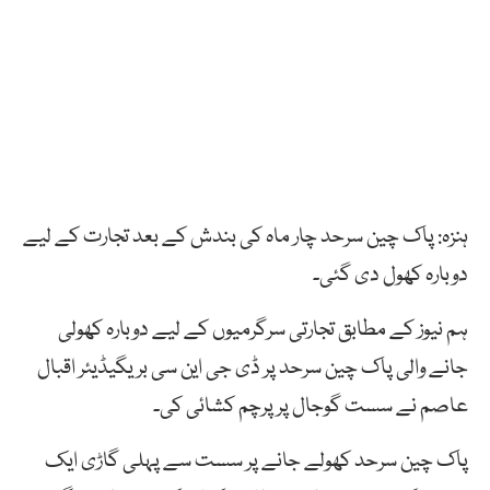
ہنزہ: پاک چین سرحد چار ماہ کی بندش کے بعد تجارت کے لیے
دوبارہ کھول دی گئی۔
ہم نیوز کے مطابق تجارتی سرگرمیوں کے لیے دوبارہ کھولی
جانے والی پاک چین سرحد پر ڈی جی این سی بریگیڈیئر اقبال
عاصم نے سست گوجال پر پرچم کشائی کی۔
پاک چین سرحد کھولے جانے پر سست سے پہلی گاڑی ایک