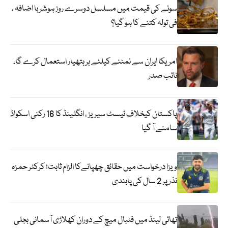
سونے کی قیمت میں مسلسل دوسرے روز ہوشربا اضافہ ،
فی تولہ کتنے کا ہو گیا؟
امریکا ایران سے نمٹنے کیلئے ہر ہتھیار استعمال کرے گا،
نائب صدر
پاکستان کیخلاف ٹیسٹ سیریز ، انگلینڈ کا 16 رکنی اسکواڈ
سامنے آ گیا
ویزا درخواست میں حقائق چھپانےکا الزام ثابت؛ کرکٹر حمزہ
نذر پر 2 سال کی پابندی
تھائی لینڈ میں فٹبال میچ کے دوران کھلاڑی آسمانی بجلی