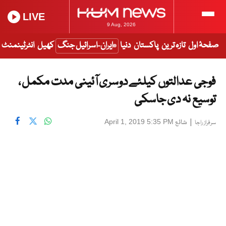
LIVE
9 Aug, 2026
صفحۂ اول
تازہ ترین
پاکستان
دنیا
ایران-اسرائیل جنگ
کھیل
انٹرٹینمنٹ
فوجی عدالتوں کیلئے دوسری آئینی مدت مکمل ،
توسیع نہ دی جاسکی
|
شائع
April 1, 2019 5:35 PM
سرفراز راجا