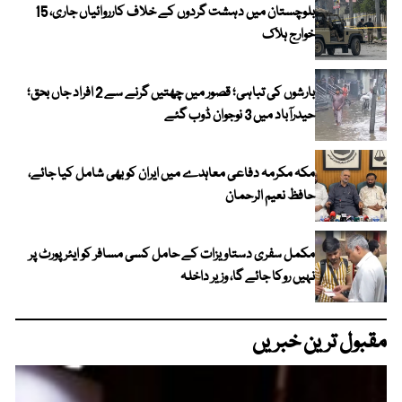
بلوچستان میں دہشت گردوں کے خلاف کارروائیاں جاری، 15
خوارج ہلاک
بارشوں کی تباہی؛ قصور میں چھتیں گرنے سے 2 افراد جاں بحق؛
حیدرآباد میں 3 نوجوان ڈوب گئے
مکہ مکرمہ دفاعی معاہدے میں ایران کو بھی شامل کیا جائے،
حافظ نعیم الرحمان
مکمل سفری دستاویزات کے حامل کسی مسافر کو ایئرپورٹ پر
نہیں روکا جائے گا، وزیر داخلہ
مقبول ترین خبریں