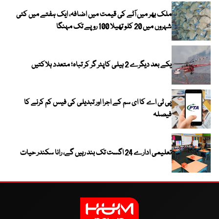
ملک بھر میں آٹے کی قیمت میں اضافہ، ایک ہفتے میں کئی
شہروں میں 20 کلو تھیلا 100 روپے تک مہنگا
یکے بعد دیگرے 2 ہیلی کاپٹر گر کر تباہ؛ متعدد ہلاکتیں
پی ٹی اے کا ای سم کے اجرا اور تبدیلی کی فیس کم کرنے کا
فیصلہ
تعلیمی ادارے 24 اگست تک بند رہیں گے، رانا سکندر حیات