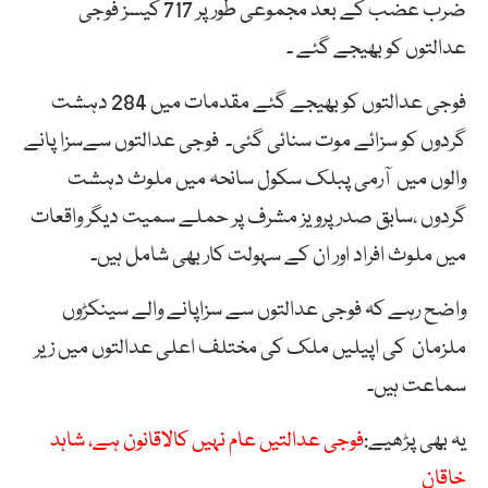
ضرب عضب کے بعد مجموعی طور پر 717 کیسز فوجی
عدالتوں کو بھیجے گئے ۔
فوجی عدالتوں کو بھیجے گئے مقدمات میں 284 دہشت
گردوں کو سزائے موت سنائی گئی۔ فوجی عدالتوں سےسزا پانے
والوں میں آرمی پبلک سکول سانحہ میں ملوث دہشت
گردوں ،سابق صدر پرویز مشرف پر حملے سمیت دیگر واقعات
میں ملوث افراد اور ان کے سہولت کار بھی شامل ہیں۔
واضح رہے کہ فوجی عدالتوں سے سزاپانے والے سینکڑوں
ملزمان کی اپیلیں ملک کی مختلف اعلی عدالتوں میں زیر
سماعت ہیں۔
یہ بھی پڑھیے:
فوجی عدالتیں عام نہیں کالاقانون ہے، شاہد
خاقان