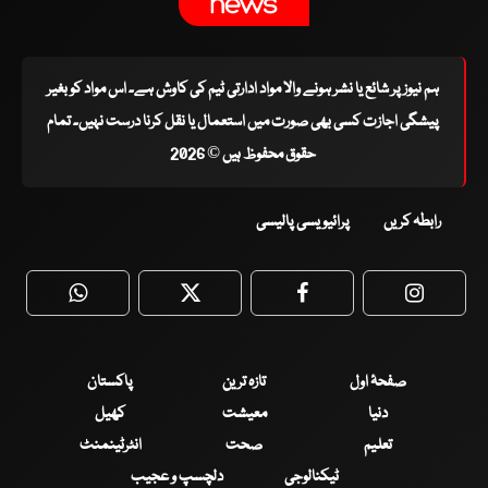
ہم نیوز پر شائع یا نشر ہونے والا مواد ادارتی ٹیم کی کاوش ہے۔ اس مواد کو بغیر
پیشگی اجازت کسی بھی صورت میں استعمال یا نقل کرنا درست نہیں۔ تمام
حقوق محفوظ ہیں © 2026
رابطہ کریں
پرائیویسی پالیسی
WhatsApp
Twitter
Facebook
Faceboo
صفحۂ اول
تازہ ترین
پاکستان
دنیا
معیشت
کھیل
تعلیم
صحت
انٹرٹینمنٹ
ٹیکنالوجی
دلچسپ و عجیب