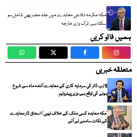
مکہ مکرمہ دفاعی معاہدے میں جلد مصر بھی شامل ہو
سکتا ہے، ترک وزیر خارجہ
ہمیں فالو کریں
WhatsApp
Twitter
Facebook
Faceboo
متعلقہ خبریں
5 ارب ڈالر کی سرمایہ کاری کے معاہدے آئندہ ماہ سے شروع
ہونے کی توقع ہے، وزیر پیٹرولیم
‘مکہ معاہدہ کسی ملک کے خلاف نہیں’؛ اسحاق ڈار معاہدے
کے نکات سامنے لے آئے