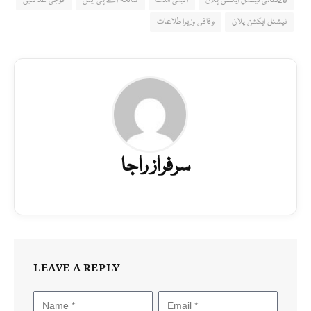
20نکاتی نیشنل ایکشن پلان
آئینی مدت
سانحہ اے پی ایس
فوجی عدالتیں
نیشنل ایکشن پلان
وفاقی وزیراطلاعات
سرفراز راجا
LEAVE A REPLY