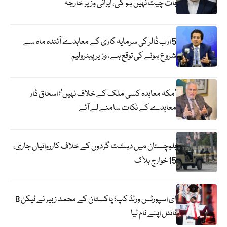
بات چیت نہیں ہو گی، ایرانی وزیر خارجہ
5 ارب ڈالر کی سرمایہ کاری کے معاہدے آئندہ ماہ سے
شروع ہونے کی توقع ہے، وزیر پیٹرولیم
‘مکہ معاہدہ کسی ملک کے خلاف نہیں’؛ اسحاق ڈار
معاہدے کے نکات سامنے لے آئے
بلوچستان میں دہشت گردوں کے خلاف کارروائیاں جاری،
15 خوارج ہلاک
ای اسپورٹس ورلڈ کپ؛ پاکستان کے محمد زبیر نے ٹیکن 8
ٹائٹل اپنے نام لیا