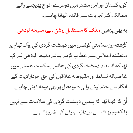
کو پاکستان اور امن مشنز میں دوسرے افواج بھیجنے والے
ممالک کے تجربات سے فائدہ اٹھانا چاہیے۔
یہ بھی پڑھیں
ملک کا مستقبل روشن ہے، ملیحہ لودھی
گزشتہ روز سلامتی کونسل میں دہشت گردی کی روک تھام پر
منعقدہ اجلاس سے خطاب کرتے ہوئے ملیحہ لودھی نے کہا
تھا کہ انسداد دہشت گردی کی عالمی حکمت عملی میں
غاصبانہ تسلط اور مقبوضہ علاقوں کی حق خودارادیت کے
انکار سے جنم لینے والی صورتحال پر بھی توجہ دینی چاہیے۔
اُن کا کہنا تھا کہ ہمیں دہشت گردی کی علامات سے نہیں
بلکہ وجوہات سے نبردآزما ہونے کی ضرورت ہے۔