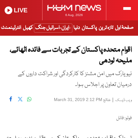
LIVE
6 Aug, 2026
صفحۂ اول
تازہ ترین
پاکستان
دنیا
ایران-اسرائیل جنگ
کھیل
انٹرٹینمنٹ
اقوام متحدہ پاکستان کے تجربات سے فائدہ اٹھائے،
ملیحہ لودھی
نیویارک میں امن مشنز کا کارکردگی اور شراکت داروں کے
درمیان تعاون پر اجلاس ہوا۔
|
شائع
March 31, 2019 2:12 PM
ویب ڈیسک
فوٹو: فائل