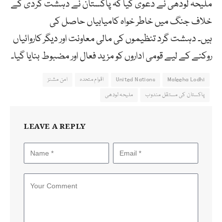
ملیحہ لودھی نے دعویٰ کیا کہ پاکستان نے دہشت گردی کے
خلاف جنگ میں خاطر خواہ کامیابیاں حاصل کی
ہیں۔ دہشت گرد تنظیموں کی مالی معاونت اور دیگر کاروائیاں
روکنے کے لیے قومی اداروں کو مزید فعال اور مضبوط بنایا گیا۔
Maleeha Lodhi
United Nations
اقوام متحدہ
امن مشنز
پاکستان کی مستقل مندوب
ملیحہ لودھی
LEAVE A REPLY