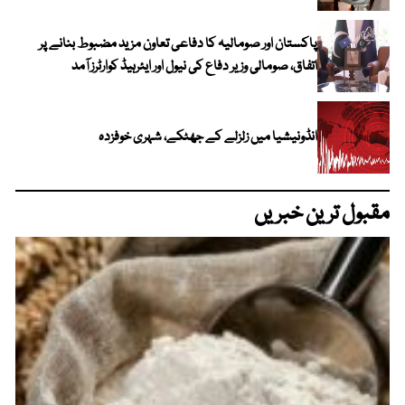
پاکستان اور صومالیہ کا دفاعی تعاون مزید مضبوط بنانے پر
اتفاق، صومالی وزیر دفاع کی نیول اور ایئرہیڈ کوارٹرز آمد
انڈونیشیا میں زلزلے کے جھٹکے، شہری خوفزدہ
مقبول ترین خبریں