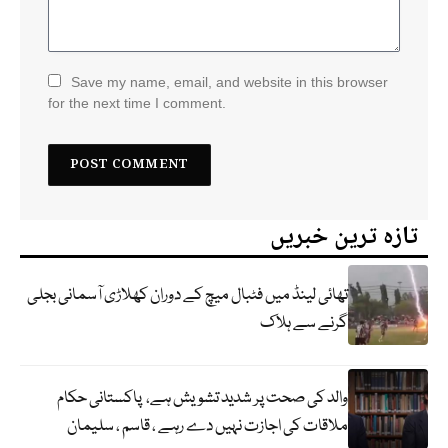
Save my name, email, and website in this browser
for the next time I comment.
تازہ ترین خبریں
تھائی لینڈ میں فٹبال میچ کے دوران کھلاڑی آسمانی بجلی
گرنے سے ہلاک
والد کی صحت پر شدید تشویش ہے، پاکستانی حکام
ملاقات کی اجازت نہیں دے رہے ، قاسم ، سلیمان