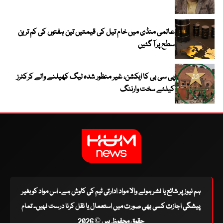
عالمی منڈی میں خام تیل کی قیمتیں تین ہفتوں کی کم ترین
سطح پر آ گئیں
پی سی بی کا ایکشن، غیر منظور شدہ لیگ کھیلنے والے کرکٹرز
کیلئے سخت وارننگ
ہم نیوز پر شائع یا نشر ہونے والا مواد ادارتی ٹیم کی کاوش ہے۔ اس مواد کو بغیر
پیشگی اجازت کسی بھی صورت میں استعمال یا نقل کرنا درست نہیں۔ تمام
حقوق محفوظ ہیں © 2026