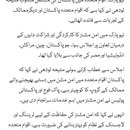
نیویارک: اقوام متحدہ میں پاکستان کی مستقل مندوب ملیحہ
لودھی نے کہا ہے کہ اقوام متحدہ پاکستان اور دیگرممالک
کے تجربات سے فائدہ اٹھائے۔
نیویارک میں امن مشنز کا کارکردگی اور شراکت داروں کے
درمیان تعاون پر اجلاس ہوا۔ جو پاکستان، چین، مراکش،
انڈونیشیا اور مصر کی جانب سے بلایا گیا تھا۔
اجلاس سے خطاب کرتے ہوئے ملیحہ لودھی نے کہا کہ
پاکستان اقوام متحدہ میں امن مشن میں دستے بھیجنے والے
ممالک کے گروپ کا کوچیئر ہے۔ پاک فوج اور پاکستانی
پولیس نے امن مشنز میں اہم خدمات سرانجام دی ہیں۔
انہوں نے کہا کہ امن مشنز کی حفاظت کے لیے ٹریننگ اور
لاجسٹک کے نظام کو بہتربنانے کی ضرورت ہے۔ اقوام متحدہ