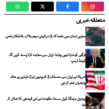
WhatsApp
Twitter
Facebook
Faceboo
متعلقہ خبریں
جنوبی لبنان میں دھماکا ، 2 اسرائیلی میجر ہلاک ، 4 اہلکار زخمی
لوگوں کو مارنا نہیں چاہتا ، ایران سے معاہدہ کرنا پسند کروں گا ،
ڈونلڈ ٹرمپ
امریکا نے ایران سے منسلک 3 کمپنیوں اور 2 طیاروں پر عائد
پابندیاں ختم کر دیں
پیٹرول مہنگا، ڈیزل سستا، حکومت نے نئی قیمتوں کا اعلان کر
دیا