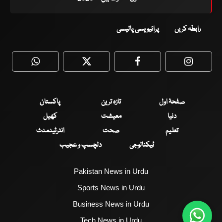
رابطہ کریں
پرائیویسی پالیسی
WhatsApp
Twitter
Facebook
Faceboo
صفحۂ اول
تازہ ترین
پاکستان
دنیا
معیشت
کھیل
تعلیم
صحت
انٹرٹینمنٹ
ٹیکنالوجی
دلچسپ و عجیب
Pakistan News in Urdu
Sports News in Urdu
Business News in Urdu
Tech News in Urdu