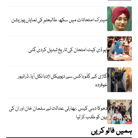
میٹرک امتحانات میں سکھ طالبعلم کی نمایاں پوزیشن
ایم ڈی کیٹ امتحان کی تاریخ تبدیل کردی گئی
گاڑی کے گلَو باکس سے دیوہیکل اژدہا نکل آیا، ڈرائیور
خوفزدہ
دھوکا دہی کیس ، بھارتی عدالت نے سلمان خان اور ان کی
بہن کو طلب کر لیا
ہمیں فالو کریں