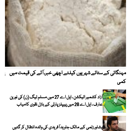
مہنگائی کے ستائے شہریوں کیلئے اچھی خبر، آٹے کی قیمت میں
پیٹ
کمی
آزاد کشمیر الیکشن ، ایل اے 27 میں مسلم لیگ (ن) کی نورین
عارف ، ایل اے 28 میں پیپلز پارٹی کے بازل نقوی کامیاب
پشاور زلمی کے مالک جاوید آفریدی کی والدہ انتقال کر گئیں