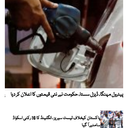
پیٹرول مہنگا، ڈیزل سستا، حکومت نے نئی قیمتوں کا اعلان کر دیا
پنج
پاکستان کیخلاف ٹیسٹ سیریز ، انگلینڈ کا 16 رکنی اسکواڈ
سامنے آ گیا