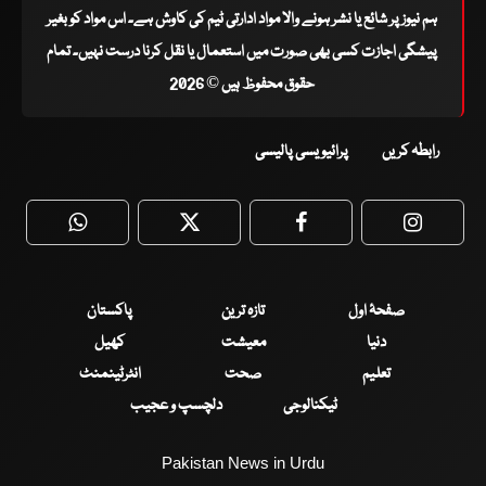
ہم نیوز پر شائع یا نشر ہونے والا مواد ادارتی ٹیم کی کاوش ہے۔ اس مواد کو بغیر
پیشگی اجازت کسی بھی صورت میں استعمال یا نقل کرنا درست نہیں۔ تمام
حقوق محفوظ ہیں © 2026
رابطہ کریں
پرائیویسی پالیسی
WhatsApp
Twitter
Facebook
Faceboo
صفحۂ اول
تازہ ترین
پاکستان
دنیا
معیشت
کھیل
تعلیم
صحت
انٹرٹینمنٹ
ٹیکنالوجی
دلچسپ و عجیب
Pakistan News in Urdu