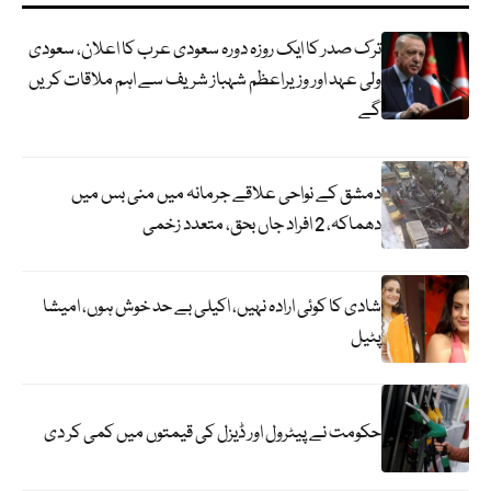
ترک صدر کا ایک روزہ دورہ سعودی عرب کا اعلان، سعودی
ولی عہد اور وزیراعظم شہباز شریف سے اہم ملاقات کریں
گے
دمشق کے نواحی علاقے جرمانہ میں منی بس میں
دھماکہ، 2 افراد جاں بحق، متعدد زخمی
شادی کا کوئی ارادہ نہیں، اکیلی بے حد خوش ہوں، امیشا
پٹیل
حکومت نے پیٹرول اور ڈیزل کی قیمتوں میں کمی کر دی