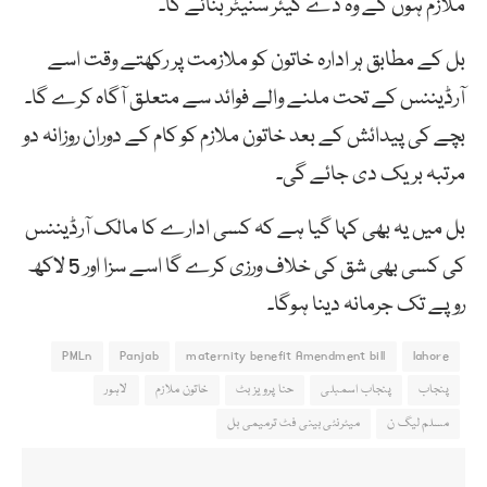
ملازم ہوں گے وہ ڈے کیئر سنیٹر بنائے گا۔
بل کے مطابق ہر ادارہ خاتون کو ملازمت پر رکھتے وقت اسے
آرڈیننس کے تحت ملنے والے فوائد سے متعلق آگاہ کرے گا۔
بچے کی پیدائش کے بعد خاتون ملازم کو کام کے دوران روزانہ دو
مرتبہ بریک دی جائے گی۔
بل میں یہ بھی کہا گیا ہے کہ کسی ادارے کا مالک آرڈیننس
کی کسی بھی شق کی خلاف ورزی کرے گا اسے سزا اور 5 لاکھ
روپے تک جرمانہ دینا ہوگا۔
PMLn
Panjab
maternity benefit Amendment bill
lahore
پنجاب
پنجاب اسمبلی
حنا پرویز بٹ
خاتون ملازم
لاہور
مسلم لیگ ن
میٹرنٹی بینی فٹ ترمیمی بل