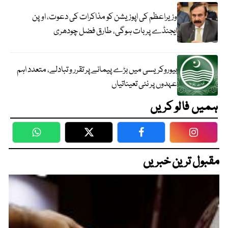
وزیراعظم کی اپوزیشن کو مذاکرات کی دعوت، اوپن
ایجنڈے پر بات ہوگی، طارق فضل چودھری
بیوروکریسی میں بڑے پیمانے پر تقرر و تبادلے، متعدد اہم
عہدوں پر نئی تعیناتیاں
ہمیں فالو کریں
WhatsApp
Twitter
Facebook
Faceboo
مقبول ترین خبریں