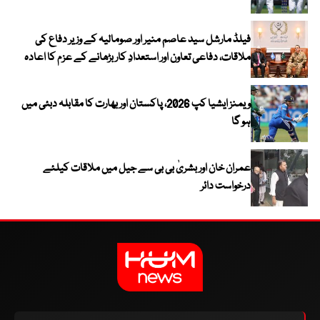
فیلڈ مارشل سید عاصم منیر اور صومالیہ کے وزیر دفاع کی
ملاقات، دفاعی تعاون اور استعدادِ کار بڑھانے کے عزم کا اعادہ
ویمنز ایشیا کپ 2026، پاکستان اور بھارت کا مقابلہ دبئی میں
ہو گا
عمران خان اور بشریٰ بی بی سے جیل میں ملاقات کیلئے
درخواست دائر