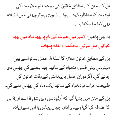
بل کے متن کے مطابق خاتون کی صحت اور ملازمت کی
نوعیت کو مدنظر رکھتے ہوئے ضروری ہو تو چھٹی میں اضافہ
بھی کیا جا سکتا ہے۔
یہ بھی پڑھیں:
لاہور میں غیرت کے نام پر چھ ماہ میں چھ
خواتین قتل ہوئیں، محکمہ داخلہ پنجاب
بل کے مطابق خاتون ملازم کا اسقاط حمل ہو تو اسے بھی
میٹرنٹی بینی فٹس، تنخواہ کے ساتھ چھ ہفتے کی چھٹی دی
جائے گی۔ اگر دوران حمل یا پیدائش کے وقت خاتون کی
طبیعت خراب تو تنخواہ کے ساتھ ایک ماہ کی چھٹی ملے گی۔
بل کے متن میں بتایا گیا کہ آرڈیننس میں شق 8 اے اور 8 بی
کا اضافہ کیا گیا ہے۔ ہر ادارہ جہاں پچاس یا اس سے زیادہ