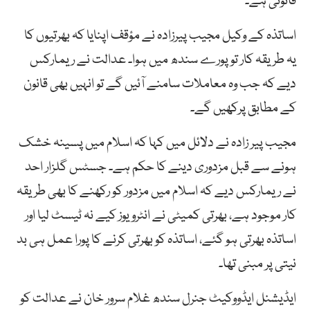
قانونی ہے۔
اساتذہ کے وکیل مجیب پیرزادہ نے مؤقف اپنایا کہ بھرتیوں کا
یہ طریقہ کار تو پورے سندھ میں ہوا۔ عدالت نے ریمارکس
دیے کہ جب وہ معاملات سامنے آئیں گے تو انہیں بھی قانون
کے مطابق پرکھیں گے۔
مجیب پیر زادہ نے دلائل میں کہا کہ اسلام میں پسینہ خشک
ہونے سے قبل مزدوری دینے کا حکم ہے۔ جسٹس گلزار احد
نے ریمارکس دیے کہ اسلام میں مزدور کو رکھنے کا بھی طریقہ
کار موجود ہے، بھرتی کمیٹی نے انٹرویوز کیے نہ ٹیسٹ لیا اور
اساتذہ بھرتی ہو گئے، اساتذہ کو بھرتی کرنے کا پورا عمل ہی بد
نیتی پر مبنی تھا۔
ایڈیشنل ایڈووکیٹ جنرل سندھ غلام سرور خان نے عدالت کو