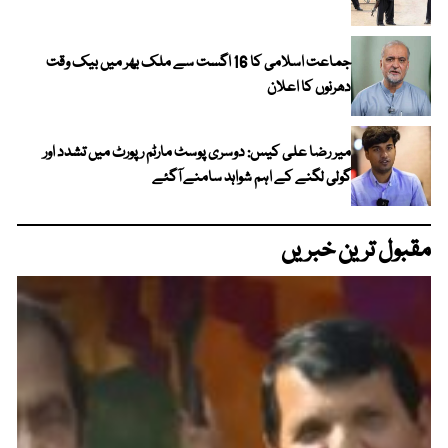
جماعت اسلامی کا 16 اگست سے ملک بھر میں بیک وقت
دھرنوں کا اعلان
میر رضا علی کیس: دوسری پوسٹ مارٹم رپورٹ میں تشدد اور
گولی لگنے کے اہم شواہد سامنے آگئے
مقبول ترین خبریں