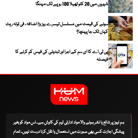
شہروں میں 20 کلو تھیلا 100 روپے تک مہنگا
سونے کی قیمت میں مسلسل تیسرے روز بڑا اضافہ ، فی تولہ ریٹ
کہاں تک جا پہنچا؟
پی ٹی اے کا ای سم کے اجرا اور تبدیلی کی فیس کم کرنے کا
فیصلہ
ہم نیوز پر شائع یا نشر ہونے والا مواد ادارتی ٹیم کی کاوش ہے۔ اس مواد کو بغیر
پیشگی اجازت کسی بھی صورت میں استعمال یا نقل کرنا درست نہیں۔ تمام