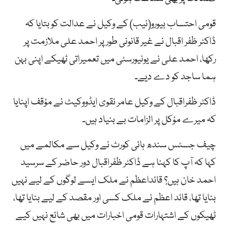
قومی احتساب بیورو(نیب) کے وکیل نے عدالت کو بتایا کہ
ڈاکٹر ظفر اقبال نے غیر قانونی طور پر احمد علی ملازمت پر
رکھا، احمد علی نے یونیورسٹی میں تعمیراتی ٹھیکے اپنی بہن
ہما ساجد کو دے دیے۔
ڈاکٹر ظفراقبال کے وکیل عامر نقوی ایڈووکیٹ نے مؤقف اپنایا
کہ میرے مؤکل پر الزامات بے بنیاد ہیں۔
چیف جسٹس سندھ ہائی کورٹ نے وکیل سے مکالمے میں
کہا کہ آپ کا کہنا ہے ڈاکٹر ظفراقبال دور حاضر کے سرسید
احمد خان ہیں؟ قائداعظم نے ملک ایسے لوگوں کے لیے نہیں
بنایا تھا، قائد اعظم نے ملک کسی اور مقصد کے لیے بنایا تھا،
ٹھیکوں کے اشتہارات قومی اخبارات میں بھی شائع نہیں کیے