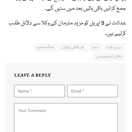
جمع کرائیں باقی باتیں بعد میں سنیں گے۔
عدالت نے 9 اپریل کو مزید ملزمان کے وکلا سے دلائل طلب
کرلیے ہیں۔
سپریم کورٹ
سندھ
غیر قانونی بھرتیاں
محکمہ تعلیم
وفاقی اردو یونیورسٹی
LEAVE A REPLY