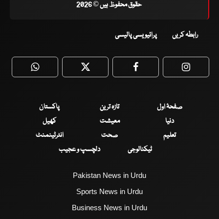
حقوق محفوظ ہیں © 2026
رابطہ کریں
پرائیویسی پالیسی
WhatsApp
Twitter
Facebook
Faceboo
صفحۂ اول
تازہ ترین
پاکستان
دنیا
معیشت
کھیل
تعلیم
صحت
انٹرٹینمنٹ
ٹیکنالوجی
دلچسپ و عجیب
Pakistan News in Urdu
Sports News in Urdu
Business News in Urdu