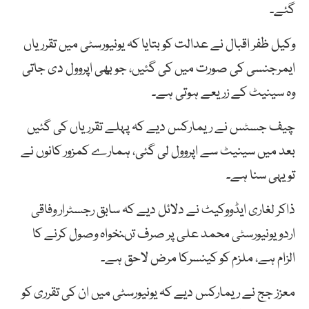
گئے۔
وکیل ظفر اقبال نے عدالت کو بتایا کہ یونیورسٹی میں تقرریاں
ایمرجنسی کی صورت میں کی گئیں، جو بھی اپروول دی جاتی
وہ سینیٹ کے زریعے ہوتی ہے۔
چیف جسٹس نے ریمارکس دیے کہ پہلے تقرریاں کی گئیں
بعد میں سینیٹ سے اپروول لی گئی، ہمارے کمزور کانوں نے
تو یہی سنا ہے۔
ذاکر لغاری ایڈووکیٹ نے دلائل دیے کہ سابق رجسٹرار وفاقی
اردو یونیورسٹی محمد علی پر صرف تںنخواہ وصول کرنے کا
الزام ہے، ملزم کو کینسرکا مرض لاحق ہے۔
معزز جج نے ریمارکس دیے کہ یونیورسٹی میں ان کی تقرری کو