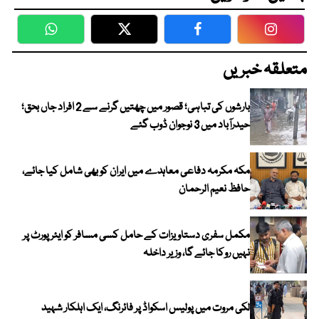
WhatsApp
Twitter
Facebook
Faceboo
متعلقہ خبریں
بارشوں کی تباہی؛ قصور میں چھتیں گرنے سے 2 افراد جاں بحق؛
حیدرآباد میں 3 نوجوان ڈوب گئے
مکہ مکرمہ دفاعی معاہدے میں ایران کو بھی شامل کیا جائے،
حافظ نعیم الرحمان
مکمل سفری دستاویزات کے حامل کسی مسافر کو ایئرپورٹ پر
نہیں روکا جائے گا، وزیر داخلہ
لکی مروت میں پولیس اسکواڈ پر فائرنگ، ایک اہلکار شہید