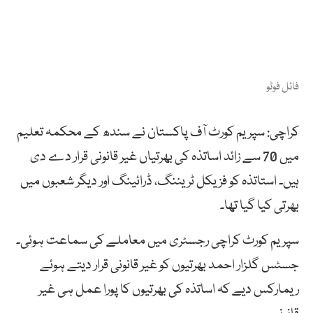
فائل فوٹو
کراچی: سپریم کورٹ آف پاکستان نے سندھ کے محکمہ تعلیم
میں 70 سے زائد اساتذہ کی بھرتیاں غیر قانونی قرار دے دی
ہیں۔ استاتذہ کو فزیکل ٹریننگ، ڈرائینگ اور دیگر شعبوں میں
بھرتی کیا گیا تھا۔
سپریم کورٹ کراچی رجسٹری میں معاملے کی سماعت ہوئی۔
جسٹس گلزار احمد بھرتیوں کو غیر قانونی قرار دیتے ہوئے
ریمارکس دیے کہ اساتذہ کی بھرتیوں کا پورا عمل ہی غیر