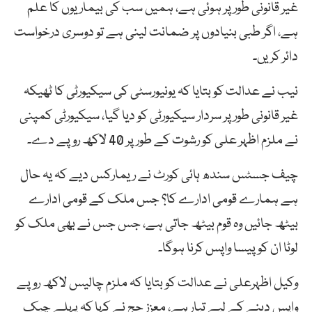
غیر قانونی طور پر ہوئی ہے، ہمیں سب کی بیماریوں کا علم
ہے، اگر طبی بنیادوں پر ضمانت لینی ہے تو دوسری درخواست
دائر کریں۔
نیب نے عدالت کو بتایا کہ یونیورسٹی کی سیکیورٹی کا ٹھیکہ
غیر قانونی طور پر سردار سیکیورٹی کو دیا گیا، سیکیورٹی کمپنی
نے ملزم اظہر علی کو رشوت کے طور پر 40 لاکھ روپے دے۔
چیف جسٹس سندھ ہائی کورٹ نے ریمارکس دیے کہ یہ حال
ہے ہمارے قومی ادارے کا؟ جس ملک کے قومی ادارے
بیٹھ جائیں وہ قوم بیٹھ جاتی ہے، جس جس نے بھی ملک کو
لوٹا ان کو پیسا واپس کرنا ہوگا۔
وکیل اظہرعلی نے عدالت کو بتایا کہ ملزم چالیس لاکھ روپے
واپس دینے کے لیے تیار ہے، معزز جج نے کہا کہ پہلے چیک