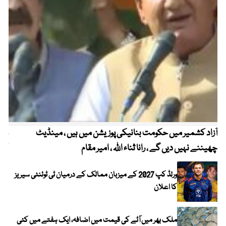
آزاد کشمیر میں حکومت بنانیکی پوزیشن میں ہیں ، مینڈیٹ
عوا
چھیننے نہیں دیں گے ، رانا ثناء اللہ ، امیر مقام
کم
ورلڈ کپ 2027 کے میزبان ممالک کے درمیان ٹی ٹوئنٹی سیریز
کا اعلان
ملک بھر میں آٹے کی قیمت میں اضافہ، ایک ہفتے میں کئی