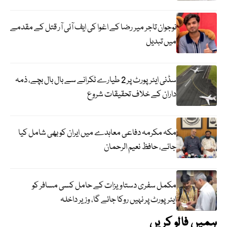
نوجوان تاجر میر رضا کے اغوا کی ایف آئی آر قتل کے مقدمے
میں تبدیل
سڈنی ایئرپورٹ پر 2 طیارے ٹکرانے سے بال بال بچے، ذمہ
داران کے خلاف تحقیقات شروع
مکہ مکرمہ دفاعی معاہدے میں ایران کو بھی شامل کیا
جائے، حافظ نعیم الرحمان
مکمل سفری دستاویزات کے حامل کسی مسافر کو
ایئرپورٹ پر نہیں روکا جائے گا، وزیر داخلہ
ہمیں فالو کریں