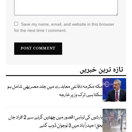
Save my name, email, and website in this browser
for the next time I comment.
تازہ ترین خبریں
مکہ مکرمہ دفاعی معاہدے میں جلد مصر بھی شامل ہو
سکتا ہے، ترک وزیر خارجہ
بارشوں کی تباہی؛ قصور میں چھتیں گرنے سے 2 افراد جاں
بحق؛ حیدرآباد میں 3 نوجوان ڈوب گئے