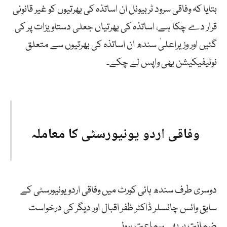
بتایا کہ وفاقی سرود ٹربیونل ان اساتذہ کی بھرتیوں کو غیر قانونی
قرار دے چکا ہے، اساتذہ کی بھرتیاں جعلی دستاویزات پر کی
گئیں اور وزیراعلیٰ سندھ ان اساتذہ کی بھرتیوں سے متعلق
نوٹیفیکیشن بھی واپس لے چکے۔
وفاقی اردو یونیورسٹی کا معاملہ
دوسری طرف سندھ ہائی کورٹ میں وفاقی اردو یونیورسٹی کے
سابق وائس چانسلر ڈاکٹر ظفر اقبال اور دیگر کی درخواست
ضمانت پر بھی سماعت ہوئی۔