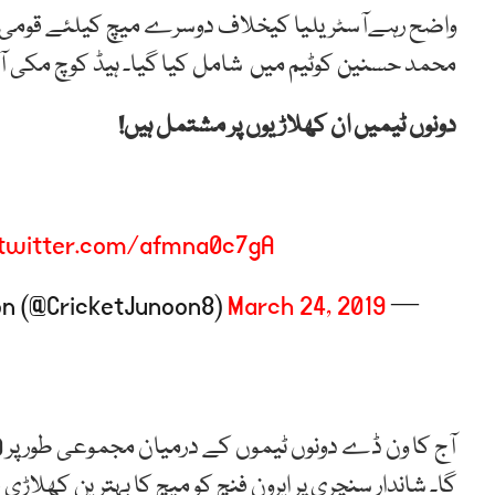
واضح رہےآسٹریلیا کیخلاف دوسرے میچ کیلئے قومی 
محمد حسنین کوٹیم میں شامل کیا گیا۔ ہیڈ کوچ مکی آ
دونوں ٹیمیں ان کھلاڑیوں پر مشتمل ہیں!
.twitter.com/afmna0c7gA
March 24, 2019
— Cricket Junoon (@CricketJunoon8)
گا۔ شاندار سنچری پر ایرون فنچ کو میچ کا بہترین کھلاڑی قر