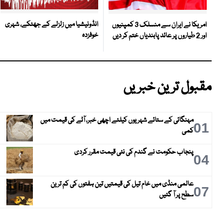
انڈونیشیا میں زلزلے کے جھٹکے، شہری
امریکا نے ایران سے منسلک 3 کمپنیوں
خوفزدہ
اور 2 طیاروں پر عائد پابندیاں ختم کر دیں
مقبول ترین خبریں
مہنگائی کے ستائے شہریوں کیلئے اچھی خبر، آٹے کی قیمت میں
01
کمی
پنجاب حکومت نے گندم کی نئی قیمت مقرر کردی
04
عالمی منڈی میں خام تیل کی قیمتیں تین ہفتوں کی کم ترین
07
سطح پر آ گئیں