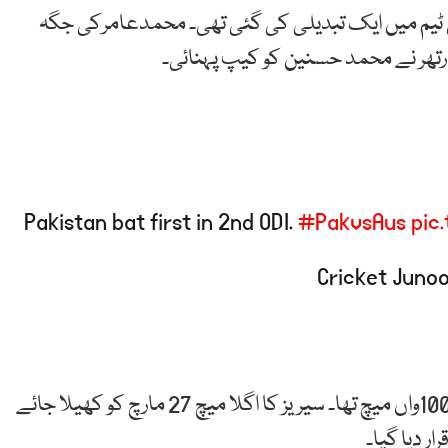
ٹیم میں ایک تبدیلی کی گئی تھی۔ محمدعامرکی جگہ
رتھر نے محمد حسنین کو کیپ پہنائی۔
Pakistan bat first in 2nd ODI.
#PakvsAus
pic
آج کا ون ڈے دونوں ٹیموں کے درمیان مجموعی طور پر 100واں میچ تھا۔ سیریز کا اگلا میچ 27 مارچ کو کھیلا جائے
ار دیا گیا۔