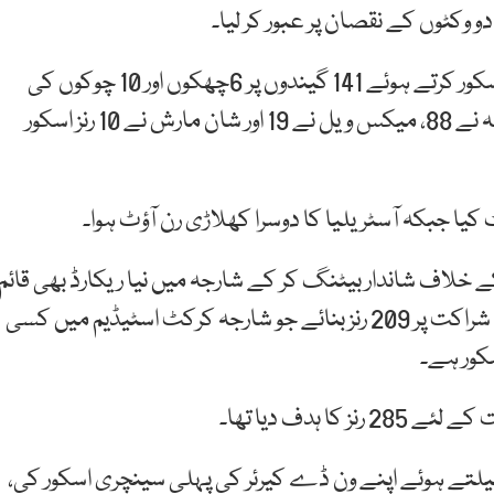
ایرون فنچ نےون ڈے سیریز میں لگاتار دوسری سینچری اسکور کرتے ہوئے 141 گیندوں پر 6چھکوں اور 10 چوکوں کی
مدد سے 150 رنز بنائے، دیگر کھلاڑیوں میں عثمان خواجہ نے 88، میکس ویل نے 19 اور شان مارش نے 10 رنز اسکور
یا جبکہ آسٹریلیا کا دوسرا کھلاڑی رن آؤٹ ہوا۔
خلاف شاندار بیٹنگ کر کے شارجہ میں نیا ریکارڈ بھی قائم
کیا، کپتان ایرون فنچ اور عثمان خواجہ نے پہلی وکٹ کی شراکت پر 209 رنز بنائے جو شارجہ کرکٹ اسٹیڈیم میں کسی
سکور ہے۔
ہدف دیا تھا۔
یلتے ہوئے اپنے ون ڈے کیرئر کی پہلی سینچری اسکور کی،