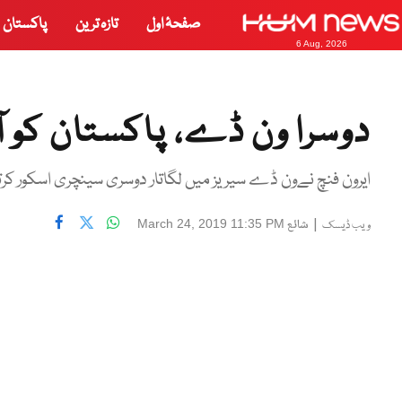
صفحۂ اول
تازہ ترین
پاکستان
6 Aug, 2026
دوسرا ون ڈے، پاکستان کو 
ایرون فنچ نےون ڈے سیریز میں لگاتار دوسری سینچری اسکور کرتے ہوئے 141 گیندوں پر 6چھکوں اور 0
|
شائع
March 24, 2019 11:35 PM
ویب ڈیسک