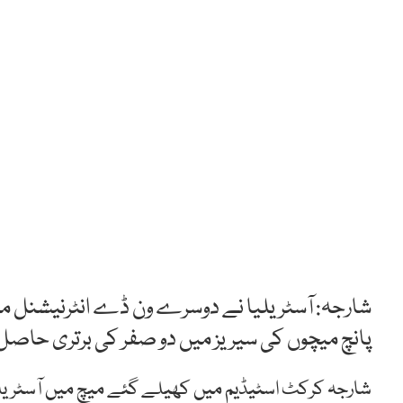
شارجہ: آسٹریلیا نے دوسرے ون ڈے انٹرنیشنل 
پانچ میچوں کی سیریز میں دو صفر کی برتری حاصل