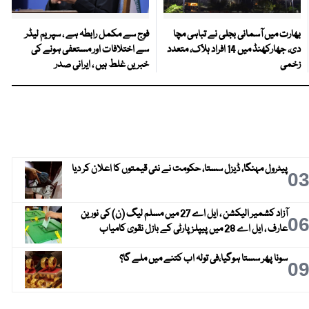
بھارت میں آسمانی بجلی نے تباہی مچا
فوج سے مکمل رابطہ ہے ، سپریم لیڈر
دی، جھارکھنڈ میں 14 افراد ہلاک، متعدد
سے اختلافات اور مستعفی ہونے کی
زخمی
خبریں غلط ہیں ، ایرانی صدر
پیٹرول مہنگا، ڈیزل سستا، حکومت نے نئی قیمتوں کا اعلان کر دیا
0
آزاد کشمیر الیکشن ، ایل اے 27 میں مسلم لیگ (ن) کی نورین
0
عارف ، ایل اے 28 میں پیپلز پارٹی کے بازل نقوی کامیاب
سونا پھر سستا ہوگیا،فی تولہ اب کتنے میں ملے گا؟
0