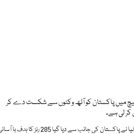
میچ میں پاکستان کو آٹھ وکٹوں سے شکست دے کر
 کر لی ہے۔
شارجہ کرکٹ اسٹیڈیم میں کھیلے گئے میچ میں آسٹریلیا نے پاکستان کی جانب سے دیا گیا 285 رنز کا ہدف با ا