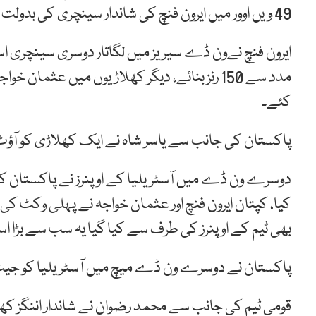
49 ویں اوور میں ایرون فنچ کی شاندار سینچری کی بدولت دو وکٹوں کے نقصان پر عبور کر لیا۔
کئے۔
پاکستان کی جانب سے یاسر شاہ نے ایک کھلاڑی کو آؤٹ ک
دوسرے ون ڈے میں آسٹریلیا کے اوپنرز نے پاکستان کے 
بھی ٹیم کے اوپنرز کی طرف سے کیا گیا یہ سب سے بڑا ا
پاکستان نے دوسرے ون ڈے میچ میں آسٹریلیا کو جیت کے لئے 285 رنز کا 
قومی ٹیم کی جانب سے محمد رضوان نے شاندار اننگز کھ