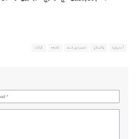
آسٹریلیا
پاکستان
دوسرا ون ڈے
شارجہ
کرکٹ