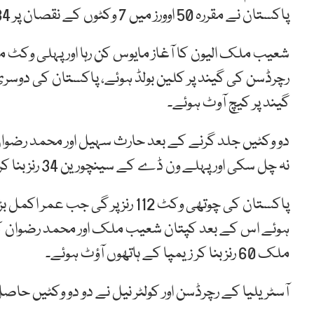
پاکستان نے مقررہ 50 اوورز میں 7 وکٹوں کے نقصان پر 284 رنز بنائے۔
شعیب ملک الیون کا آغاز مایوس کن رہا اور پہلی وکٹ م
گیند پر کیچ آوٹ ہوئے۔
نہ چل سکی اور پہلے ون ڈے کے سینچورین 34 رنز بنا کر ایرون فینچ کے ہاتھوں آؤٹ ہوئے۔
پاکستان کی چوتھی وکٹ 112 رنز پر
ملک 60 رنز بنا کر زیمپا کے ہاتھوں آؤٹ ہوئے۔
آسٹریلیا کے رچرڈسن اور کولٹر نیل نے دو دو وکٹیں حاص