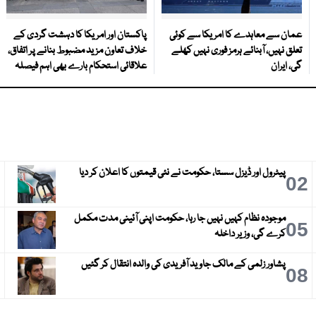
عمان سے معاہدے کا امریکا سے کوئی
پاکستان اور امریکا کا دہشت گردی کے
تعلق نہیں، آبنائے ہرمز فوری نہیں کھلے
خلاف تعاون مزید مضبوط بنانے پر اتفاق،
گی، ایران
علاقائی استحکام بارے بھی اہم فیصلہ
پیٹرول اور ڈیزل سستا، حکومت نے نئی قیمتوں کا اعلان کر دیا
3
02
موجودہ نظام کہیں نہیں جا رہا، حکومت اپنی آئینی مدت مکمل
6
05
کرے گی، وزیر داخلہ
پشاور زلمی کے مالک جاوید آفریدی کی والدہ انتقال کر گئیں
9
08