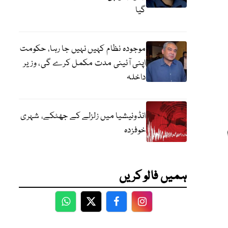
گیا
موجودہ نظام کہیں نہیں جا رہا، حکومت
اپنی آئینی مدت مکمل کرے گی، وزیر
داخلہ
انڈونیشیا میں زلزلے کے جھٹکے، شہری
خوفزدہ
ہمیں فالو کریں
WhatsApp
Twitter
Facebook
Facebook