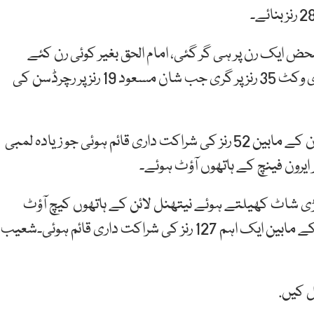
حض ایک رن پر ہی گر گئی، امام الحق بغیر کوئی رن کئے
رچرڈسن کی گیند پر کلین بولڈ ہوئے، پاکستان کی دوسری وکٹ 35 رنز پر گری جب شان مسعود 19 رنز پر رچرڈسن کی
دو وکٹیں جلد گرنے کے بعد حارث سہیل اور محمد رضوان کے مابین 52 رنز کی شراکت داری قائم ہوئی جو زیادہ لمبی
 گی جب عمر اکمل بڑی شاٹ کھیلتے ہوئے نیتھنل لائن کے ہاتھوں کیچ آؤٹ
ہوئے اس کے بعد کپتان شعیب ملک اور محمد رضوان کے مابین ایک اہم 127 رنز کی شراکت داری قائم ہوئی۔شعیب
ل کیں.