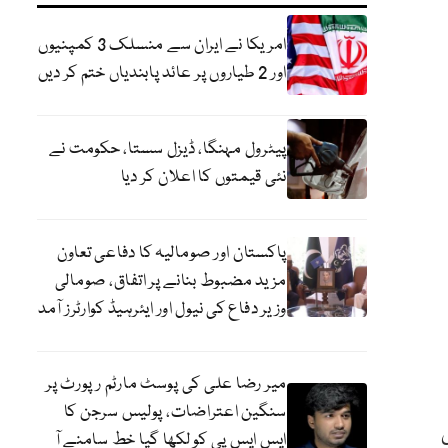
امریکا نے ایران سے منسلک 3 کمپنیوں
اور 2 طیاروں پر عائد پابندیاں ختم کر دیں
پیٹرول مہنگا، ڈیزل سستا، حکومت نے
نئی قیمتوں کا اعلان کر دیا
پاکستان اور صومالیہ کا دفاعی تعاون
مزید مضبوط بنانے پر اتفاق، صومالی
وزیر دفاع کی نیول اور ایئرہیڈ کوارٹرز آمد
میر رضا علی کی پوسٹ مارٹم رپورٹ پر
سنگین اعتراضات، پولیس سرجن کا
ٓسانی
ایس ایس پی کو لکھا گیا خط سامنے آ