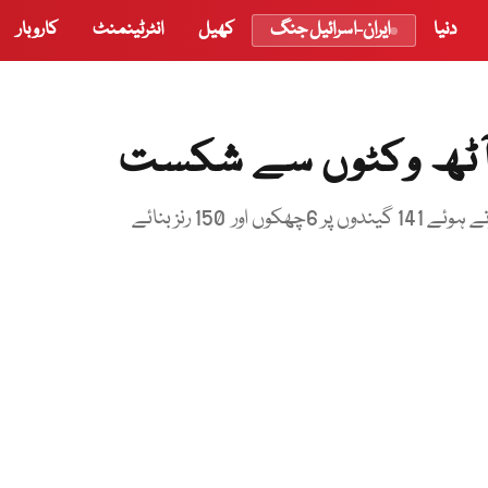
دنیا
ایران-اسرائیل جنگ
کھیل
انٹرٹینمنٹ
کاروبار
آٹھ وکٹوں سے شکست
15 رنز بنائے