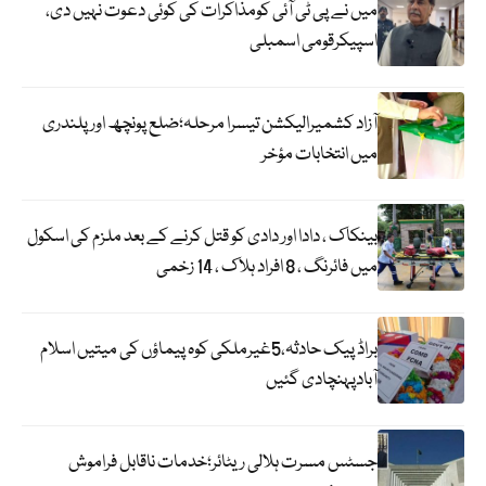
میں نے پی ٹی آئی کومذاکرات کی کوئی دعوت نہیں دی،
اسپیکرقومی اسمبلی
آزاد کشمیرالیکشن تیسرا مرحلہ؛ضلع پونچھ اور پلندری
میں انتخابات مؤخر
بینکاک ، دادا اور دادی کو قتل کرنے کے بعد ملزم کی اسکول
میں فائرنگ ، 8 افراد ہلاک ، 14 زخمی
براڈ پیک حادثہ،5غیرملکی کوہ پیماؤں کی میتیں اسلام
آبادپہنچادی گئیں
جسٹس مسرت ہلالی ریٹائر؛خدمات ناقابل فراموش