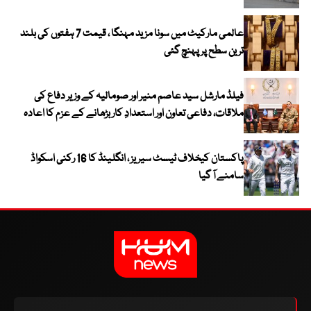
عالمی مارکیٹ میں سونا مزید مہنگا ، قیمت 7 ہفتوں کی بلند
ترین سطح پر پہنچ گئی
فیلڈ مارشل سید عاصم منیر اور صومالیہ کے وزیر دفاع کی
ملاقات، دفاعی تعاون اور استعدادِ کار بڑھانے کے عزم کا اعادہ
پاکستان کیخلاف ٹیسٹ سیریز ، انگلینڈ کا 16 رکنی اسکواڈ
سامنے آ گیا