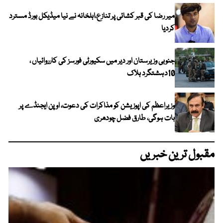
میر رضا کی قبر کشائی پر تنازع،اہلخانہ نے نیا میڈیکل بورڈ مسترد
کردیا
جنوبی وزیرستان اور دیر میں سکیورٹی فورسز کی کارروائیاں ،
10دہشتگرد ہلاک
وزیراعظم کی اپوزیشن کو مذاکرات کی دعوت، اوپن ایجنڈے پر
بات ہوگی، طارق فضل چودھری
مقبول ترین خبریں