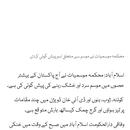
محکمہ موسمیات نے موسم سے متعلق اہم پیش گوئی کردی
اسلام آباد: محکمہ موسمیات نے آج پاکستان کے بیشتر
حصوں میں موسم سرد اور خشک رہنے کی پیش گوئی کی ہے۔
کوئٹہ، ژوب، بنوں اور ڈی آئی خان ڈویژن
میں چند مقامات
پر
تیز ہواؤں اور
گرج چمک
کیساتھ
بارش متو قع ہے۔
وفاقی دارالحکومت اسلام آباد میں صبح کے وقت میں خنکی