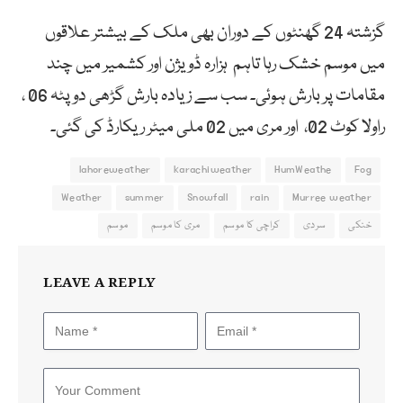
گزشتہ 24 گھنٹوں کے دوران بھی ملک کے بیشتر علاقوں
میں موسم خشک رہا تاہم ہزارہ ڈویژن اور کشمیر میں چند
مقامات پر بارش ہوئی۔ سب سے زیادہ بارش گڑھی دوپٹہ 06 ،
راولا کوٹ 02، اور مری میں 02 ملی میٹر ریکارڈ کی گئی۔
lahoreweather
karachiweather
HumWeathe
Fog
Weather
summer
Snowfall
rain
Murree weather
خنکی
سردی
کراچی کا موسم
مری کا موسم
موسم
LEAVE A REPLY