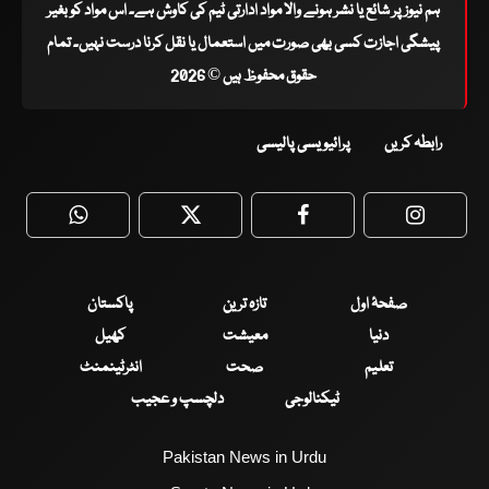
ہم نیوز پر شائع یا نشر ہونے والا مواد ادارتی ٹیم کی کاوش ہے۔ اس مواد کو بغیر
پیشگی اجازت کسی بھی صورت میں استعمال یا نقل کرنا درست نہیں۔ تمام
حقوق محفوظ ہیں © 2026
رابطہ کریں
پرائیویسی پالیسی
WhatsApp
Twitter
Facebook
Faceboo
صفحۂ اول
تازہ ترین
پاکستان
دنیا
معیشت
کھیل
تعلیم
صحت
انٹرٹینمنٹ
ٹیکنالوجی
دلچسپ و عجیب
Pakistan News in Urdu