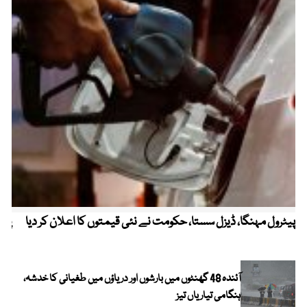
پیٹرول مہنگا، ڈیزل سستا، حکومت نے نئی قیمتوں کا اعلان کر دیا
پنج
آئندہ 48 گھنٹوں میں بارشوں اور دریاؤں میں طغیانی کا خدشہ،
ہنگامی تیاریاں تیز