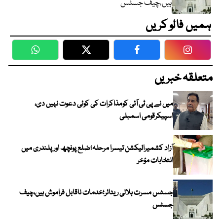
ہیں،چیف جسٹس
ہمیں فالو کریں
WhatsApp
Twitter
Facebook
Faceboo
متعلقہ خبریں
میں نے پی ٹی آئی کومذاکرات کی کوئی دعوت نہیں دی،
اسپیکرقومی اسمبلی
آزاد کشمیرالیکشن تیسرا مرحلہ؛ضلع پونچھ اور پلندری میں
انتخابات مؤخر
جسٹس مسرت ہلالی ریٹائر؛خدمات ناقابل فراموش ہیں،چیف
جسٹس