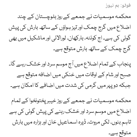
فوٹو: ہم نیوز
محکمہ موسمیات نے جمعے کے روز بلوچستان کے چند
اضلاع میں گرج چمک اور تیز ہواؤں کے ساتھ بارش کی پیش
گوئی کی ہے۔ اج کوئٹہ، بارکھان، لورالائی اور ماشکیل میں بھی
گرج چمک کے ساتھ بارش متوقع ہے۔
پنجاب کے تمام اضلاع میں آج موسم سرد اور خشک رہے گا۔
صبح اور شام کے اوقات میں خنکی میں اضافہ متوقع ہے
جبکہ دوپہر میں گرمی کی شدت میں اضافے کا امکان ہے۔
محکمہ موسمیات نے جمعے کے روز خیبر پختونخوا کے تمام
اضلاع میں موسم سرد اور خشک رہنے کی پیش گوئی کی ہے
تاہم بنوں، لکی مروت، ڈیرہ اسماعیل خان اور ہزارہ میں بارش
متوقع ہے۔