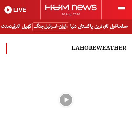
LIVE
10 Aug, 2026
صفحۂ اول
تازہ ترین
پاکستان
دنیا
ایران-اسرائیل جنگ
کھیل
انٹرٹینمنٹ
LAHOREWEATHER