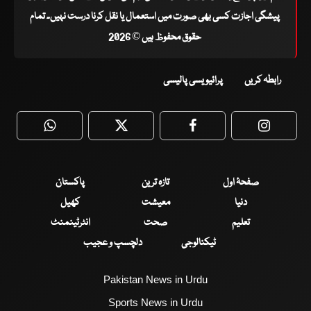
پیشگی اجازت کسی بھی صورت میں استعمال یا نقل کرنا درست نہیں۔ تمام
حقوق محفوظ ہیں © 2026
رابطہ کریں
پرائیویسی پالیسی
WhatsApp
Twitter
Facebook
Faceboo
صفحۂ اول
تازہ ترین
پاکستان
دنیا
معیشت
کھیل
تعلیم
صحت
انٹرٹینمنٹ
ٹیکنالوجی
دلچسپ و عجیب
Pakistan News in Urdu
Sports News in Urdu