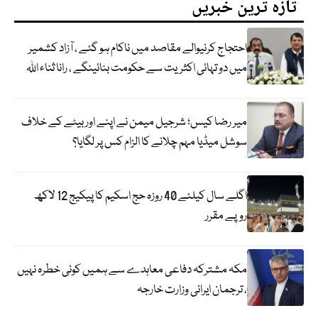
تازہ ترین خبریں
احتجاج کرنیوالے مقاصد میں ناکام ہو گئے ، آزاد کشمیر
میں دو تہائی اکثریت سے حکومت بنائینگے ، رانا ثناء اللہ
میر رضا کیس؛ شرجیل میمن نے اپنے اور بیٹے کے خلاف
سوشل میڈیا مہم چلانے کا الزام کس پر لگایا؟
اگلے سال کیلئے 40 روزہ حج اسکیم کا پیکیج 12 لاکھ
روپے مقرر
مکہ مشترکہ دفاعی معاہدے سے ہمیں کوئی خطرہ نہیں
، ترجمان ایرانی وزارت خارجہ