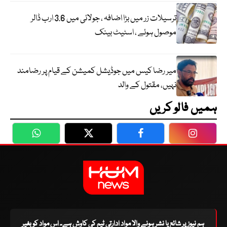
ترسیلات زر میں بڑا اضافہ ، جولائی میں 3.6 ارب ڈالر
موصول ہوئے ، اسٹیٹ بینک
میر رضا کیس میں جوڈیشل کمیشن کے قیام پر رضامند
نہیں، مقتول کے والد
ہمیں فالو کریں
WhatsApp
Twitter
Facebook
Faceboo
ہم نیوز پر شائع یا نشر ہونے والا مواد ادارتی ٹیم کی کاوش ہے۔ اس مواد کو بغیر